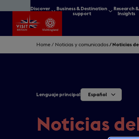
Skip
Discover
Business & Destination
Research 
to
Britain
support
Insights
main
content
Home
/
Noticias y comunicados
/
Noticias de
What are you lookin
Lenguaje principal
Español
Noticias de