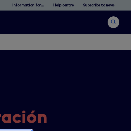
Information for...
Help centre
Subscribe to news
Open
search
Buscar
ración