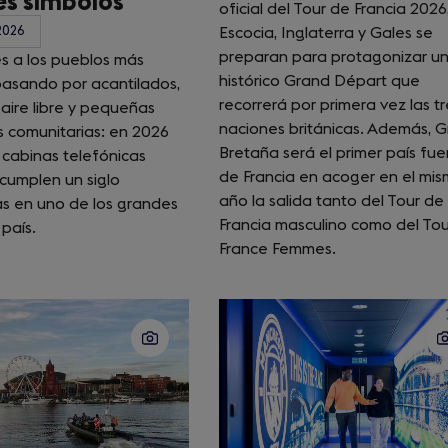
s símbolos
oficial del Tour de Francia 2026
2026
Escocia, Inglaterra y Gales se
preparan para protagonizar u
s a los pueblos más
histórico Grand Départ que
pasando por acantilados,
recorrerá por primera vez las tr
aire libre y pequeñas
naciones británicas. Además, 
s comunitarias: en 2026
Bretaña será el primer país fue
s cabinas telefónicas
de Francia en acoger en el mi
 cumplen un siglo
año la salida tanto del Tour de
as en uno de los grandes
Francia masculino como del To
 país.
France Femmes.