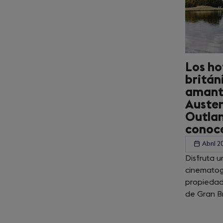
Los ho
britán
amant
Austen
Outlan
conoc
Abril 2
Disfruta u
cinematog
propiedad
de Gran B