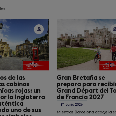
dos
os de las
Gran Bretaña se
as cabinas
prepara para recibir
nicas rojas: un
Grand Départ del T
por la Inglaterra
de Francia 2027
uténtica
Junio 2026
ndo uno de sus
Mientras Barcelona acoge la s