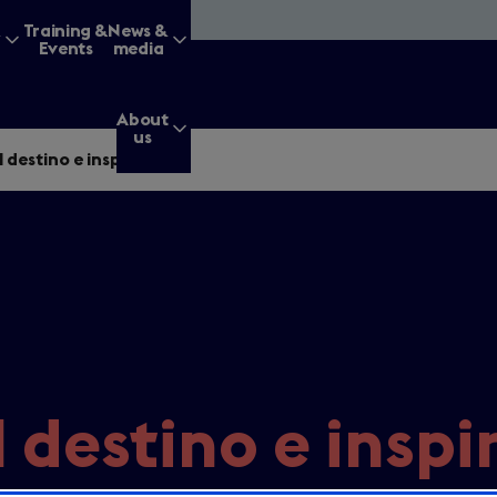
&
Training &
News &
Events
media
About
us
l destino e inspiración
g for?
Enter
a
search
l destino e inspi
query