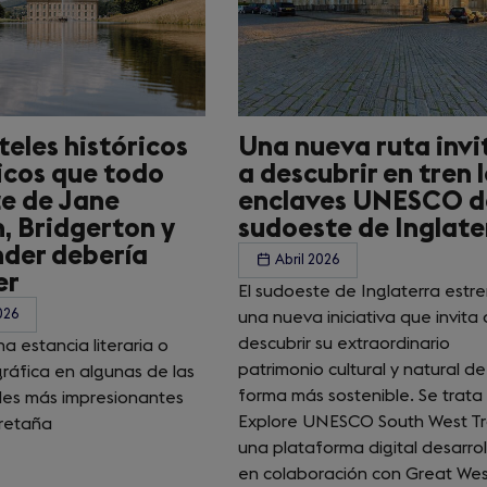
teles históricos
Una nueva ruta invi
icos que todo
a descubrir en tren 
e de Jane
enclaves UNESCO d
, Bridgerton y
sudoeste de Inglate
der debería
Abril 2026
er
El sudoeste de Inglaterra estr
026
una nueva iniciativa que invita 
descubrir su extraordinario
na estancia literaria o
patrimonio cultural y natural d
ráfica en algunas de las
forma más sostenible. Se trata
es más impresionantes
Explore UNESCO South West Tra
retaña
una plataforma digital desarro
en colaboración con Great We