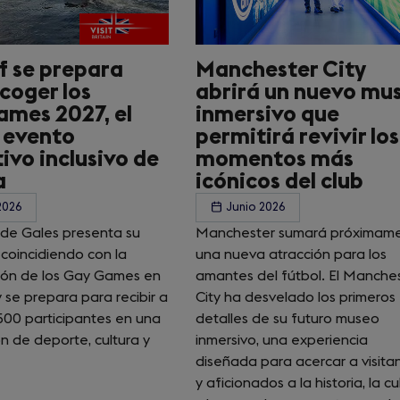
f se prepara
Manchester City
coger los
abrirá un nuevo mu
mes 2027, el
inmersivo que
 evento
permitirá revivir los
ivo inclusivo de
momentos más
a
icónicos del club
2026
Junio 2026
 de Gales presenta su
Manchester sumará próximam
coincidiendo con la
una nueva atracción para los
ión de los Gay Games en
amantes del fútbol. El Manche
y se prepara para recibir a
City ha desvelado los primeros
500 participantes en una
detalles de su futuro museo
n de deporte, cultura y
inmersivo, una experiencia
diseñada para acercar a visita
y aficionados a la historia, la cu