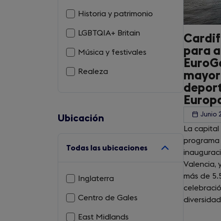
Historia y patrimonio
LGBTQIA+ Britain
Cardif
para a
Música y festivales
EuroGa
Realeza
mayor
deport
Europ
Junio 
Ubicación
La capital
programa 
Todas las ubicaciones
inaugurac
Valencia, 
más de 5.
Inglaterra
celebració
Centro de Gales
diversidad
East Midlands