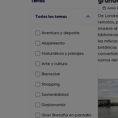
grande
Tenas
Min
Junio 
De Londre
Todos los temas
remotos, 
museos al 
Max
Aventura y deporte
biblioteca
las mítica
Alojamiento
británicas
Naturaleza y paisajes
convertid
iconos del
Arte y cultura
Bienestar
Shopping
Sostenibilidad
Gastonomía
Gran Bretaña en pantalla