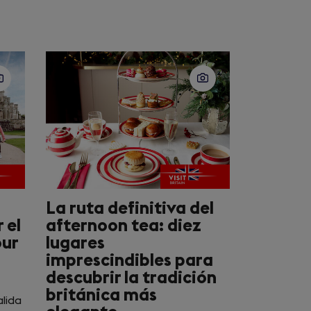
La ruta definitiva del
 el
afternoon tea: diez
our
lugares
imprescindibles para
descubrir la tradición
británica más
alida