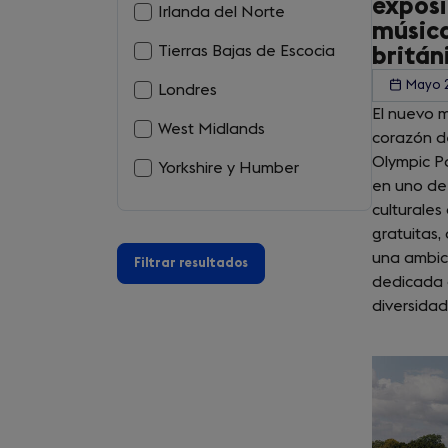
exposi
Irlanda del Norte
músic
Tierras Bajas de Escocia
britán
Mayo 
Londres
El nuevo 
West Midlands
corazón d
Olympic Pa
Yorkshire y Humber
en uno de 
culturales
gratuitas
una ambic
dedicada a
diversidad