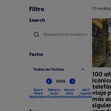
Filtro
12 resulta
Search
Fecha
Todas las fechas
100 añ
icónic
Previous
Next
2026
year
year
telefó
Enero
Febrero
Marzo
Abril
viaje 
Mayo
Junio
Julio
Agosto
Septiembre
Octubre
Noviembre
Diciembre
más a
Date
siguie