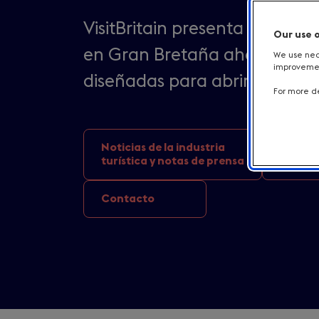
VisitBritain presenta un repe
Our use 
en Gran Bretaña ahora mismo,
We use nece
improvement
diseñadas para abrir el apet
For more de
Noticias de la industria
Noticia
turística y notas de prensa
destino
Contacto