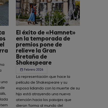
ta
El éxito de «Hamnet»
los
en la temporada de
el
premios pone de
rra
relieve la Gran
Bretaña de
Shakespeare
ena
Febrero 2026
a
La representación que hace la
e una
película de Shakespeare y su
 de
esposa lidiando con la muerte de su
ils,
hijo está atrayendo una nueva
llada
atención hacia los paisajes que
stern
dieron forma al mundo del