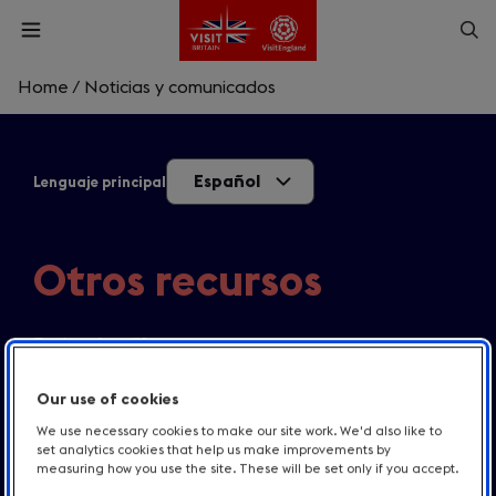
Skip
Op
Open
to
menu
sea
main
content
Home
/
Noticias y comunicados
What are you looking for?
Español
Lenguaje principal
Enter
a
search
Buscar
query
Otros recursos
Explora los diferentes recursos que pone a
disposición VisitBritain, incluyendo documentos clave
y detalles sobre como acceder a nuestra biblioteca
Our use of cookies
multimedia.
We use necessary cookies to make our site work. We'd also like to
set analytics cookies that help us make improvements by
measuring how you use the site. These will be set only if you accept.