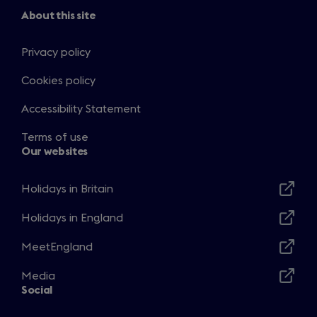
About this site
Privacy policy
Cookies policy
Accessibility Statement
Terms of use
Our websites
Holidays in Britain
Opens
in
Holidays in England
Opens
a
in
MeetEngland
new
Opens
a
window
in
Media
new
Opens
a
Social
window
in
new