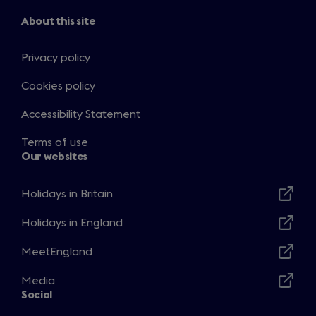
a
n
About this site
e
w
Privacy policy
t
Cookies policy
a
b
Accessibility Statement
)
Terms of use
Our websites
Holidays in Britain
Opens
in
Holidays in England
Opens
a
in
MeetEngland
new
Opens
a
window
in
Media
new
Opens
a
Social
window
in
new