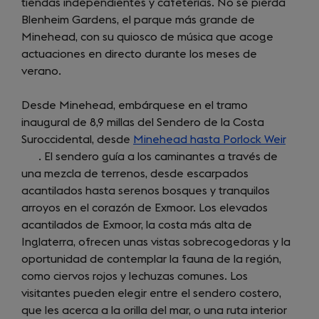
tiendas independientes y cafeterías. No se pierda
Blenheim Gardens, el parque más grande de
Minehead, con su quiosco de música que acoge
actuaciones en directo durante los meses de
verano.
Desde Minehead, embárquese en el tramo
inaugural de 8,9 millas del Sendero de la Costa
Suroccidental, desde
Minehead hasta Porlock Weir
(open
. El sendero guía a los caminantes a través de
in
una mezcla de terrenos, desde escarpados
a
acantilados hasta serenos bosques y tranquilos
new
arroyos en el corazón de Exmoor. Los elevados
tab)
acantilados de Exmoor, la costa más alta de
Inglaterra, ofrecen unas vistas sobrecogedoras y la
oportunidad de contemplar la fauna de la región,
como ciervos rojos y lechuzas comunes. Los
visitantes pueden elegir entre el sendero costero,
que les acerca a la orilla del mar, o una ruta interior