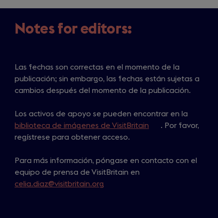
Notes for editors:
Las fechas son correctas en el momento de la
publicación; sin embargo, las fechas están sujetas a
cambios después del momento de la publicación.
Los activos de apoyo se pueden encontrar en la
biblioteca de imágenes de VisitBritain
(
. Por favor,
regístrese para obtener acceso.
o
p
Para más información, póngase en contacto con el
e
equipo de prensa de VisitBritain en
n
celia.diaz@visitbritain.org
s
i
n