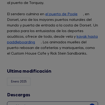
al puerto de Torquay.
El sendero culmina en
el puerto de Poole
(opens
, en
Dorset, uno de los mayores puertos naturales del
in
mundo y puerta de entrada a la costa de Dorset. Un
a
paraíso para los entusiastas de los deportes
new
acuáticos, ofrece de todo, desde vela y
kayak hasta
tab)
paddleboarding
(opens
. Los animados muelles del
puerto rebosan de cafeterías y marisquerías, como
in
el Custom House Cafe y Rick Stein Sandbanks.
a
new
tab)
Ultima modificación
Enero 2025
Descargas