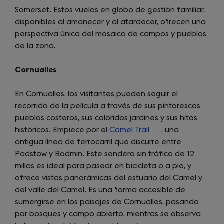
Somerset. Estos vuelos en globo de gestión familiar,
a
disponibles al amanecer y al atardecer, ofrecen una
new
perspectiva única del mosaico de campos y pueblos
tab)
de la zona.
Cornualles
En Cornualles, los visitantes pueden seguir el
recorrido de la película a través de sus pintorescos
pueblos costeros, sus coloridos jardines y sus hitos
históricos. Empiece por el
Camel Trail
(opens
, una
antigua línea de ferrocarril que discurre entre
in
Padstow y Bodmin. Este sendero sin tráfico de 12
a
millas es ideal para pasear en bicicleta o a pie, y
new
ofrece vistas panorámicas del estuario del Camel y
tab)
del valle del Camel. Es una forma accesible de
sumergirse en los paisajes de Cornualles, pasando
por bosques y campo abierto, mientras se observa