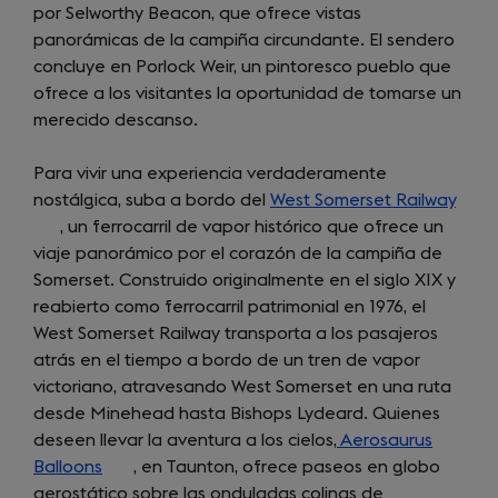
por Selworthy Beacon, que ofrece vistas
panorámicas de la campiña circundante. El sendero
concluye en Porlock Weir, un pintoresco pueblo que
ofrece a los visitantes la oportunidad de tomarse un
merecido descanso.
Para vivir una experiencia verdaderamente
nostálgica, suba a bordo del
West Somerset Railway
(ope
, un ferrocarril de vapor histórico que ofrece un
in
viaje panorámico por el corazón de la campiña de
a
Somerset. Construido originalmente en el siglo XIX y
new
reabierto como ferrocarril patrimonial en 1976, el
tab)
West Somerset Railway transporta a los pasajeros
atrás en el tiempo a bordo de un tren de vapor
victoriano, atravesando West Somerset en una ruta
desde Minehead hasta Bishops Lydeard. Quienes
deseen llevar la aventura a los cielos,
Aerosaurus
Balloons
(opens
, en Taunton, ofrece paseos en globo
aerostático sobre las onduladas colinas de
in