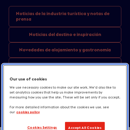
Noticias de la industria
turística y notas de
prensa
Noticias del
destino e inspiración
Novedades de
alojamiento y gastronomía
England
destination news
Our use of cookies
Otros recursos
We use necessary cookies to make our site work. We'd also like to
set analytics cookies that help us make improvements by
Contacto
measuring how you use the site. These will be set only if you accept.
For more detailed information about the cookies we use, see
our
cookies policy
Cookies Settings
Accept All Cookies