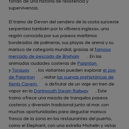
fondo de una historia de resistencia y
new
supervivencia.
tab)
El tramo de Devon del sendero de la costa suroeste
serpentea también por la «Riviera inglesa», una
región conocida por sus paseos marítimos
bordeados de palmeras, sus playas de arena y su
marisco de categoría mundial, gracias al
famoso
mercado de pescado de Brixham
(opens
. En las
animadas ciudades costeras de
Paignton
in
(opens
y
Torquay
(opens
, los visitantes pueden explorar
a
in
el zoo
de Paignton
in
(opens
, visitar
las cuevas prehistóricas de
new
a
Kents Cavern
a
in
(opens
o disfrutar de un viaje en tren de
tab)
new
vapor en la
new
Dartmouth Steam Railway
a
in
(opens
. Este
tab)
tramo ofrece una mezcla de tranquilos paseos
tab)
new
a
in
costeros y diversión tradicional junto al mar, con
tab)
new
a
muchas oportunidades para degustar marisco
tab)
new
fresco de la zona en los restaurantes del puerto,
tab)
como el Elephant, con una estrella Michelin y vistas