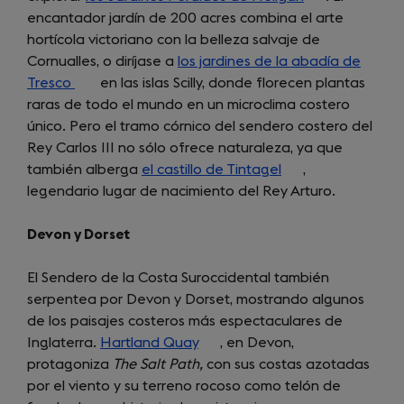
encantador jardín de 200 acres combina el arte
in
hortícola victoriano con la belleza salvaje de
a
Cornualles, o diríjase a
los jardines de la abadía de
new
Tresco
(opens
en las islas Scilly, donde florecen plantas
tab)
raras de todo el mundo en un microclima costero
in
único. Pero el tramo córnico del sendero costero del
a
Rey Carlos III no sólo ofrece naturaleza, ya que
new
también alberga
tab)
el castillo de Tintagel
(opens
,
legendario lugar de nacimiento del Rey Arturo.
in
a
Devon y Dorset
new
tab)
El Sendero de la Costa Suroccidental también
serpentea por Devon y Dorset, mostrando algunos
de los paisajes costeros más espectaculares de
Inglaterra.
Hartland Quay
(opens
, en Devon,
protagoniza
The Salt Path,
in
con sus costas azotadas
por el viento y su terreno rocoso como telón de
a