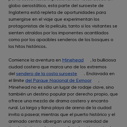
globo aerostático, esta parte del suroeste de
a
Inglaterra está repleta de oportunidades para
new
sumergirse en el viaje que experimentan los
tab)
protagonistas de la película, tanto si los visitantes se
sienten atraídos por los imponentes acantilados
como por los apacibles senderos de los bosques o
los hitos históricos.
Comience la aventura en
Minehead
(opens
, la bulliciosa
ciudad costera que marca uno de los extremos
in
del
sendero de la costa suroeste
(opens
a
. Enclavada en
el límite
del Parque Nacional de Exmoor
in
new
(opens
,
Minehead no es sólo un lugar de rodaje clave, sino
a
tab)
in
también un destino popular por derecho propio, que
new
a
ofrece una mezcla de drama costero y encanto
tab)
new
rural. La larga y llana playa de arena de la ciudad
tab)
invita a pasear, mientras que el puerto histórico y el
animado centro albergan una gran variedad de