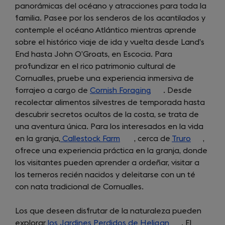
panorámicas del océano y atracciones para toda la
in
familia. Pasee por los senderos de los acantilados y
a
contemple el océano Atlántico mientras aprende
new
sobre el histórico viaje de ida y vuelta desde Land’s
tab)
End hasta John O’Groats, en Escocia. Para
profundizar en el rico patrimonio cultural de
Cornualles, pruebe una experiencia inmersiva de
forrajeo a cargo de
Cornish Foraging
(opens
. Desde
recolectar alimentos silvestres de temporada hasta
in
descubrir secretos ocultos de la costa, se trata de
a
una aventura única. Para los interesados en la vida
new
en la granja,
Callestock Farm
(opens
, cerca de
tab)
Truro
(opens
,
ofrece una experiencia práctica en la granja, donde
in
in
los visitantes pueden aprender a ordeñar, visitar a
a
a
los terneros recién nacidos y deleitarse con un té
new
new
con nata tradicional de Cornualles.
tab)
tab)
Los que deseen disfrutar de la naturaleza pueden
explorar
los Jardines Perdidos de Heligan
(opens
. El