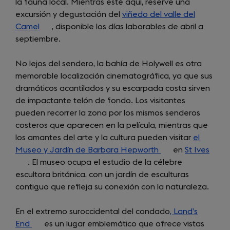
la fauna local. Mientras esté aquí, reserve una
excursión y degustación del
viñedo del valle del
Camel
(opens
, disponible los días laborables de abril a
septiembre.
in
a
No lejos del sendero, la bahía de Holywell es otra
new
memorable localización cinematográfica, ya que sus
tab)
dramáticos acantilados y su escarpada costa sirven
de impactante telón de fondo. Los visitantes
pueden recorrer la zona por los mismos senderos
costeros que aparecen en la película, mientras que
los amantes del arte y la cultura pueden visitar
el
Museo y Jardín de Barbara Hepworth
(opens
en
St Ives
(ope
. El museo ocupa el estudio de la célebre
in
in
escultora británica, con un jardín de esculturas
a
a
contiguo que refleja su conexión con la naturaleza.
new
new
tab)
tab)
En el extremo suroccidental del condado
, Land’s
End
(opens
es un lugar emblemático que ofrece vistas