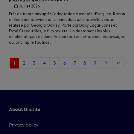
Juillet 2026
Près de trente ans après l'adaptation oscarisée d'Ang Lee, Raison
et Sentiments revient au cinéma dans une nouvelle version
réalisée par Georgia Oakley. Porté par Daisy Edgar-Jones et
Esmé Creed-Miles, le film revisite l'un des romans les plus
emblématiques de Jane Austen tout en retrouvant les paysages
qui ont inspiré l'autrice.
Current
1
Page
2
Page
3
Page
4
Page
5
Page
6
Page
7
Page
8
Page
9
Next
Last
page
page
page
About this site
Privacy policy