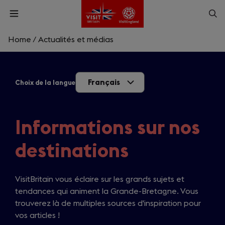
Skip
Op
Open
to
menu
sea
main
content
Home
/
Actualités et médias
What are you looking for?
Français
Choix de la langue
Enter
a
search
Rechercher
query
Informations sur nos
destinations
VisitBritain vous éclaire sur les grands sujets et
tendances qui animent la Grande-Bretagne. Vous
trouverez là de multiples sources d'inspiration pour
vos articles !