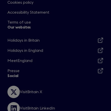
Cookies policy
Accessibility Statement
Terms of use
Our websites
Holidays in Britain
Opens
in
Holidays in England
Opens
a
in
MeetEngland
new
Opens
a
window
in
Presse
new
Opens
a
Social
window
in
new
a
window
new
VisitBritain X
Opens
window
in
a
VisitBritain LinkedIn
new
Opens