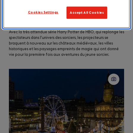
Avec le retour d'Harry Potter, toute la magie des
Cookies Settings
Accept All Cookies
lieux de tournage de Grande-Bretagne
Août 2026
Avec la très attendue série Harry Potter de HBO, qui replonge les
spectateurs dans l'univers des sorciers, les projecteurs se
braquent à nouveau sur les châteaux médiévaux, les villes
historiques et les paysages empreints de magie qui ont donné
vie pour la première fois aux aventures du jeune sorcier.