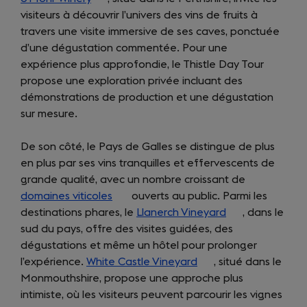
visiteurs à découvrir l’univers des vins de fruits à
in
travers une visite immersive de ses caves, ponctuée
a
d’une dégustation commentée. Pour une
new
expérience plus approfondie, le Thistle Day Tour
tab)
propose une exploration privée incluant des
démonstrations de production et une dégustation
sur mesure.
De son côté, le Pays de Galles se distingue de plus
en plus par ses vins tranquilles et effervescents de
grande qualité, avec un nombre croissant de
domaines viticoles
(opens
ouverts au public. Parmi les
destinations phares, le
in
Llanerch Vineyard
(opens
, dans le
sud du pays, offre des visites guidées, des
a
in
dégustations et même un hôtel pour prolonger
new
a
l’expérience.
White Castle Vineyard
tab)
(opens
, situé dans le
new
Monmouthshire, propose une approche plus
in
tab)
intimiste, où les visiteurs peuvent parcourir les vignes
a