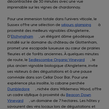
décontractée de 30 minutes avec une vue
imprenable sur les vignes de chardonnay.
Pour une immersion totale dans l’univers viticole, le
Sussex offre une sélection de
séjours glamping
(opens
à
proximité des meilleurs vignobles d’Angleterre.
in
D’
Etchyngham
(opens
, un élégant dôme géodésique
a
installé sur le domaine du château de Glottenham,
in
new
promet une escapade luxueuse au cœur de prairies
a
tab)
fleuries et de forêts anciennes. À quelques minutes
new
de route, le
Sedlescombe Organic Vineyard
tab)
(opens
, le
plus ancien vignoble biologique d’Angleterre, invite
in
ses visiteurs à des dégustations et à une pause
a
conviviale dans son Cellar Door Bar. Pour une
new
expérience plus insolite, la cabane perchée
tab)
Dumbledore
(opens
, nichée dans Wilderness Wood, offre
un cadre idyllique à proximité du
in
Beacon Down
Vineyard
(opens
, un domaine de 7 hectares. Les hôtes y
a
savourent des vins locaux lors de dégustations et
in
new