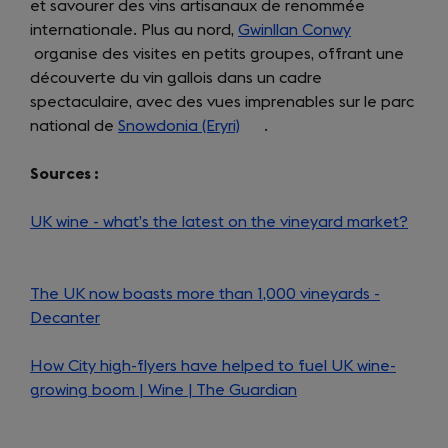
et savourer des vins artisanaux de renommée
new
internationale. Plus au nord,
Gwinllan Conwy
tab)
(opens
organise des visites en petits groupes, offrant une
in
découverte du vin gallois dans un cadre
a
spectaculaire, avec des vues imprenables sur le parc
new
national de
Snowdonia (Eryri)
(opens
.
tab)
in
Sources :
a
new
UK wine - what’s the latest on the vineyard market?
tab)
(ope
in
a
The UK now boasts more than 1,000 vineyards -
new
Decanter
(opens
tab)
in
How City high-flyers have helped to fuel UK wine-
a
growing boom | Wine | The Guardian
new
(opens
tab)
in
a