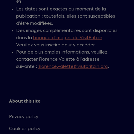
€).
Les dates sont exactes au moment de la
publication ; toutefois, elles sont susceptibles
d’être modifiées.
Des images complémentaires sont disponibles
dans la
banque d’images de VisitBritain
(
.
Veuillez vous inscrire pour y accéder.
o
Pour de plus amples informations, veuillez
p
contacter Florence Valette à l’adresse
e
suivante :
florence.valette@visitbritain.org
n
.
s
i
n
a
About this site
n
e
Privacy policy
w
t
Cookies policy
a