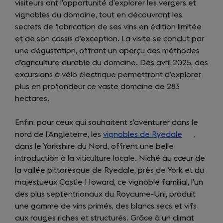
visiteurs ont l’opportunité d’explorer les vergers et
tab)
vignobles du domaine, tout en découvrant les
secrets de fabrication de ses vins en édition limitée
et de son cassis d’exception. La visite se conclut par
une dégustation, offrant un aperçu des méthodes
d’agriculture durable du domaine. Dès avril 2025, des
excursions à vélo électrique permettront d’explorer
plus en profondeur ce vaste domaine de 283
hectares.
Enfin, pour ceux qui souhaitent s’aventurer dans le
nord de l’Angleterre, les
vignobles de Ryedale
(opens
,
dans le Yorkshire du Nord, offrent une belle
in
introduction à la viticulture locale. Niché au cœur de
a
la vallée pittoresque de Ryedale, près de York et du
new
majestueux Castle Howard, ce vignoble familial, l’un
tab)
des plus septentrionaux du Royaume-Uni, produit
une gamme de vins primés, des blancs secs et vifs
aux rouges riches et structurés. Grâce à un climat