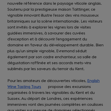
nouvelle référence dans le paysage viticole anglais.
in
Soutenu par la prestigieuse maison Taittinger, ce
a
vignoble innovant illustre l’essor des vins mousseux
new
britanniques sur la scène internationale. Les visiteurs
tab)
sont invités à explorer les vignes lors de visites
guidées immersives, à savourer des cuvées
d’exception et à découvrir l’engagement du
domaine en faveur du développement durable. Bien
plus qu’un simple vignoble, Evremond séduit
également par son cadre enchanteur, sa salle de
dégustation raffinée et ses accords mets-vins
sublimés par les saveurs du terroir du Kent.
Pour les amateurs de découvertes viticoles,
English
Wine Tasting Tours
(opens
propose des excursions
organisées à travers les vignobles du Kent et du
in
Sussex. Au départ de Londres, ces expériences
a
immersives vont des journées complètes en coulisses
new
aux visites sur mesure de domaines sélectionnés.
tab)