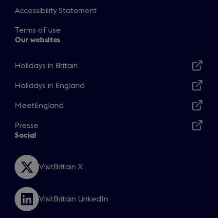
b
Accessibility Statement
)
Terms of use
Our websites
Holidays in Britain
Opens
in
Holidays in England
Opens
a
in
MeetEngland
new
Opens
a
window
in
Presse
new
Opens
a
Social
window
in
new
a
window
new
VisitBritain X
Opens
window
in
a
VisitBritain LinkedIn
new
Opens
window
in