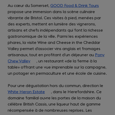
Au cœur du Somerset,
GOOD Food & Drink Tours
(opens
propose une immersion dans la scène culinaire
in
vibrante de Bristol. Ces visites à pied, menées par
a
des experts, mettent en lumière des vignerons,
new
artisans et chefs indépendants qui font la richesse
tab)
gastronomique de la ville. Parmi les expériences
phares, la visite Wine and Cheese in the Cheddar
Valley permet d’associer vins anglais et fromages
artisanaux, tout en profitant d’un déjeuner au
Pony
Chew Valley
(opens
, un restaurant «de la ferme à la
table» offrant une vue imprenable sur la campagne,
in
un potager en permaculture et une école de cuisine.
a
new
Pour une dégustation hors du commun, direction le
tab)
White Heron Estate
(opens
, dans le Herefordshire. Ce
domaine familial ouvre les portes de la maison du
in
célèbre British Cassis, une liqueur haut de gamme
a
récompensée à de nombreuses reprises. Les
new