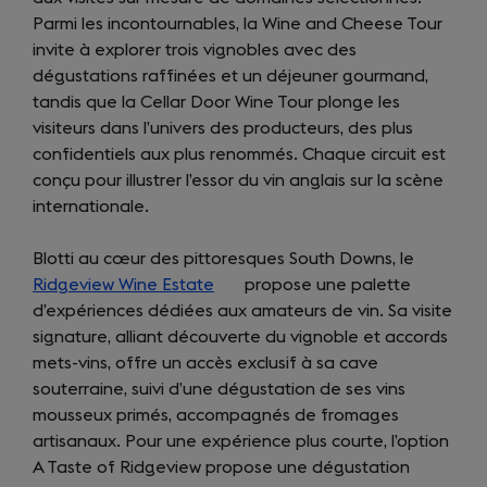
Parmi les incontournables, la Wine and Cheese Tour
invite à explorer trois vignobles avec des
dégustations raffinées et un déjeuner gourmand,
tandis que la Cellar Door Wine Tour plonge les
visiteurs dans l’univers des producteurs, des plus
confidentiels aux plus renommés. Chaque circuit est
conçu pour illustrer l’essor du vin anglais sur la scène
internationale.
Blotti au cœur des pittoresques South Downs, le
Ridgeview Wine Estate
(opens
propose une palette
d’expériences dédiées aux amateurs de vin. Sa visite
in
signature, alliant découverte du vignoble et accords
a
mets-vins, offre un accès exclusif à sa cave
new
souterraine, suivi d’une dégustation de ses vins
tab)
mousseux primés, accompagnés de fromages
artisanaux. Pour une expérience plus courte, l’option
A Taste of Ridgeview propose une dégustation