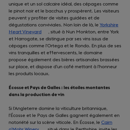
unique et un sol calcaire idéal, des cépages comme
le pinot noir et le bacchus y prospèrent. Les visiteurs
peuvent y profiter de visites guidées et de
dégustations conviviales. Non loin de là, le
Yorkshire
Heart Vineyard
(opens
, situé à Nun Monkton, entre York
et Harrogate, se distingue par ses vins issus de
in
cépages comme l’Ortega et le Rondo. En plus de ses
a
vins tranquilles et effervescents, le domaine
new
propose également des bières artisanales brassées
tab)
sur place, et dispose d’un café mettant à l’honneur
les produits locaux.
Écosse et Pays de Galles : les étoiles montantes
dans la production de vin
Si l’Angleterre domine la viticulture britannique,
l’Écosse et le Pays de Galles gagnent également en
notoriété sur la scène viticole. En Écosse, le
Cairn
o’Mohr Winery
(opens
, situé dans le Perthshire, invite les