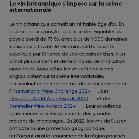
Le vin britannique s’impose sur la scène
internationale
Le vin britannique connaît un véritable âge d’or. En
seulement cinq ans, la superficie des vignobles du
pays a bondi de 75 %, avec plus de 1 000 domaines
florissants à travers le territoire. Cette réussite
s’explique par l’alliance de sols calcaires riches, d’un
climat plus clément et de techniques de vinification
innovantes. Aujourd’hui, les vins effervescents
anglais brillent sur la scène internationale,
accumulant un nombre record de distinctions lors de
l’
International Wine Challenge 2024
(opens
, des
Decanter World Wine Awards 2024
(opens
in
et des
Sommelier Wine Awards 2024
(opens
. Leur excellence
in
a
attire même les investissements des grandes
in
a
new
maisons de champagne. En 2022, les vins du Sussex
a
new
tab)
ont obtenu une protection géographique,
new
tab)
renforçant ainsi la renommée de la région pour ses
tab)