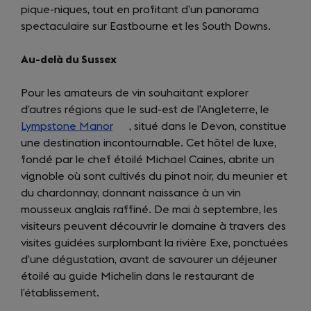
pique-niques, tout en profitant d’un panorama
a
tab)
spectaculaire sur Eastbourne et les South Downs.
new
tab)
Au-delà du Sussex
Pour les amateurs de vin souhaitant explorer
d’autres régions que le sud-est de l’Angleterre, le
Lympstone Manor
(opens
, situé dans le Devon, constitue
une destination incontournable. Cet hôtel de luxe,
in
fondé par le chef étoilé Michael Caines, abrite un
a
vignoble où sont cultivés du pinot noir, du meunier et
new
du chardonnay, donnant naissance à un vin
tab)
mousseux anglais raffiné. De mai à septembre, les
visiteurs peuvent découvrir le domaine à travers des
visites guidées surplombant la rivière Exe, ponctuées
d’une dégustation, avant de savourer un déjeuner
étoilé au guide Michelin dans le restaurant de
l’établissement.