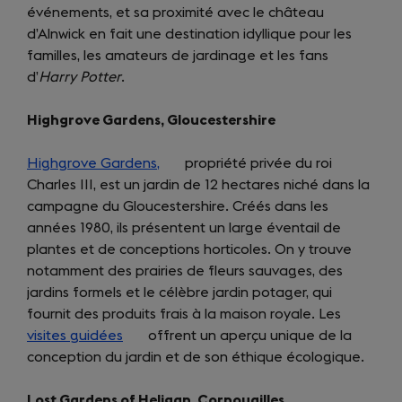
événements, et sa proximité avec le château
d’Alnwick en fait une destination idyllique pour les
familles, les amateurs de jardinage et les fans
d’
Harry Potter
.
Highgrove Gardens, Gloucestershire
Highgrove Gardens,
(opens
propriété privée du roi
Charles III, est un jardin de 12 hectares niché dans la
in
campagne du Gloucestershire. Créés dans les
a
années 1980, ils présentent un large éventail de
new
plantes et de conceptions horticoles. On y trouve
tab)
notamment des prairies de fleurs sauvages, des
jardins formels et le célèbre jardin potager, qui
fournit des produits frais à la maison royale. Les
visites guidées
(opens
offrent un aperçu unique de la
conception du jardin et de son éthique écologique.
in
a
Lost Gardens of Heligan, Cornouailles
new