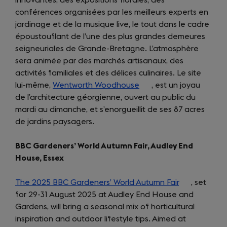
conférences organisées par les meilleurs experts en
jardinage et de la musique live, le tout dans le cadre
époustouflant de l’une des plus grandes demeures
seigneuriales de Grande-Bretagne. L’atmosphère
sera animée par des marchés artisanaux, des
activités familiales et des délices culinaires. Le site
lui-même,
Wentworth Woodhouse
(opens
, est un joyau
de l’architecture géorgienne, ouvert au public du
in
mardi au dimanche, et s’enorgueillit de ses 87 acres
a
de jardins paysagers.
new
tab)
BBC Gardeners’ World Autumn Fair, Audley End
House, Essex
The 2025 BBC Gardeners’ World Autumn Fair
(opens
, set
for 29-31 August 2025 at Audley End House and
in
Gardens, will bring a seasonal mix of horticultural
a
inspiration and outdoor lifestyle tips. Aimed at
new