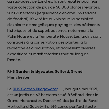
au sud-ouest de Londres, ils sont réputés pour leur
a
vaste collection de plus de 50 000 plantes vivantes.
new
Sur 132 hectares (l’équivalent d’environ 186 terrains
tab)
de football), Kew offre aux visiteurs la possibilité
d’explorer de magnifiques paysages, des bâtiments
historiques et de superbes serres, notamment la
Palm House et la Temperate House. Les jardins sont
consacrés à la conservation des plantes, à la
recherche et à l’éducation, et accueillent diverses
expositions et manifestations tout au long de
l’année.
RHS Garden Bridgewater, Salford, Grand
Manchester
Le
RHS Garden Bridgewater
(opens
, inauguré mai 2021,
est un jardin de 62 hectares situé à Salford, dans le
in
Grand Manchester. Dernier né des jardins de Royal
a
Horticultural Society, il a été conçu par l’architecte
new