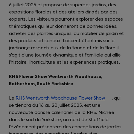
6 juillet 2025 et propose de superbes jardins, des
a
expositions florales et des ateliers dirigés par des
new
experts. Les visiteurs pourront explorer des espaces
tab)
thématiques qui leur donneront de bonnes idées,
acheter des plantes uniques, du mobilier de jardin et
des produits artisanaux. L’accent étant mis sur le
jardinage respectueux de la faune et de la flore, il
s’agit d’une journée dynamique et familiale qui allie
l’histoire, l’horticulture et les expériences pratiques.
RHS Flower Show Wentworth Woodhouse,
Rotherham, South Yorkshire
Le
RHS Wentworth Woodhouse Flower Show
(opens
, qui
se tiendra du 16 au 20 juillet 2025, est une
in
nouveauté dans le calendrier de la RHS. Nichée
a
dans le sud du Yorkshire, au nord de Sheffield,
new
l’événement présentera des conceptions de jardins
tab)
innovantes, des expositions florales, des