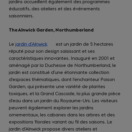
jardins accueillent également des programmes
éducatifs, des ateliers et des événements
saisonniers.
The Alnwick Garden, Northumberland
Le
jardin d’Alnwick
(opens
est un jardin de 5 hectares
réputé pour son design saisissant et ses
in
caractéristiques innovantes. Inauguré en 2001 et
a
aménagé par la Duchesse de Northumberland, le
new
jardin est constitué d’une étonnante collection
tab)
d’espaces thématiques, dont l’enchanteur Poison
Garden, qui présente une variété de plantes
toxiques, et la Grand Cascade, la plus grande pièce
d’eau dans un jardin du Royaume-Uni. Les visiteurs
peuvent également explorer les jardins
ornementaux, les cabanes dans les arbres et des
expositions florales variant au fil des saisons. Le
jardin d’Alnwick propose divers ateliers et