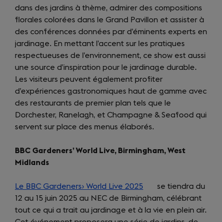
dans des jardins à thème, admirer des compositions
florales colorées dans le Grand Pavillon et assister à
des conférences données par d’éminents experts en
jardinage. En mettant l’accent sur les pratiques
respectueuses de l’environnement, ce show est aussi
une source d’inspiration pour le jardinage durable.
Les visiteurs peuvent également profiter
d’expériences gastronomiques haut de gamme avec
des restaurants de premier plan tels que le
Dorchester, Ranelagh, et Champagne & Seafood qui
servent sur place des menus élaborés.
BBC Gardeners’ World Live, Birmingham, West
Midlands
Le BBC Gardeners› World Live 2025
(opens
se tiendra du
12 au 15 juin 2025 au NEC de Birmingham, célébrant
in
tout ce qui a trait au jardinage et à la vie en plein air.
a
Cet événement proposera une série de jardins, de
new