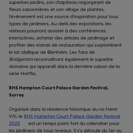
superbes jardins, son chapiteau regorgeant de
tab)
fleurs saisonnières et son village de plantes,
l’événement est une source d’inspiration pour tous
types de jardiniers. Au-delà des expositions, les
visiteurs pourront assister à des conférences
interactives, acheter des articles de jardinage et
profiter des stands de restauration qui surplombent
le lac idyllique de Blenheim. Les fans de
Bridgerton
reconnaîtront également le superbe
domaine qui apparaît dans la dernière saison de la
série Netflix.
RHS Hampton Court Palace Garden Festival,
Surrey
Organisé dans la résidence historique du roi Henri
VIII, le
RHS Hampton Court Palace Garden Festival
2025
(opens
est un temps point fort du calendrier pour
les jardiniers de tous niveaux. Il s’y déroule du 1er au
in