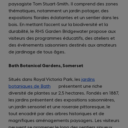
paysagiste Tom Stuart-Smith. Il comprend des zones
tab)
thématiques, notamment un jardin potager, des
expositions florales éclatantes et un sentier dans les
bois. En mettant l’accent sur la biodiversité et la
durabilité, le RHS Garden Bridgewater propose aux
visiteurs des programmes éducatifs, des ateliers et
des événements saisonniers destinés aux amateurs
de jardinage de tous âges.
Bath Botanical Gardens, Somerset
Situés dans Royal Victoria Park, les
jardins
botaniques de Bath
(opens
présentent une riche
diversité de plantes sur 2,5 hectares. Fondés en 1887,
in
les jardins présentent des expositions saisonnières,
a
un jardin sensoriel et une roseraie pittoresque, le
new
tout encadré par des arbres historiques et de
tab)
magnifiques aménagements paysagers. Les visiteurs
peuvent se promener le long des sentiers sinueux,