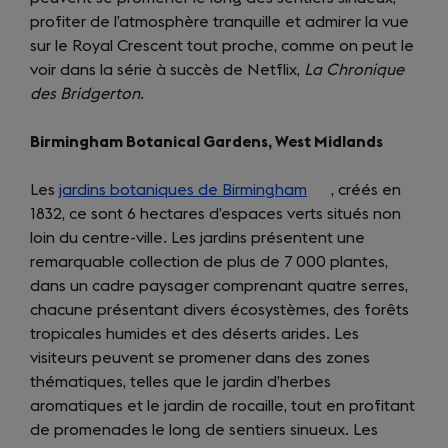
profiter de l’atmosphère tranquille et admirer la vue
sur le Royal Crescent tout proche, comme on peut le
voir dans la série à succès de Netflix,
La Chronique
des
Bridgerton
.
Birmingham Botanical Gardens, West Midlands
Les
jardins botaniques de Birmingham
(opens
, créés en
1832, ce sont 6 hectares d’espaces verts situés non
in
loin du centre-ville. Les jardins présentent une
a
remarquable collection de plus de 7 000 plantes,
new
dans un cadre paysager comprenant quatre serres,
tab)
chacune présentant divers écosystèmes, des forêts
tropicales humides et des déserts arides. Les
visiteurs peuvent se promener dans des zones
thématiques, telles que le jardin d’herbes
aromatiques et le jardin de rocaille, tout en profitant
de promenades le long de sentiers sinueux. Les