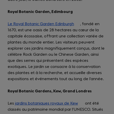
Royal Botanic Garden, Edimbourg
Le Royal Botanic Garden Edinburgh
(opens
, fondé en
1670, est une oasis de 28 hectares au cœur de la
in
capitale écossaise, offrant une collection variée de
a
plantes du monde entier. Les visiteurs peuvent
new
explorer ces jardins magnifiquement conçus, dont le
tab)
célèbre Rock Garden ou le Chinese Garden, ainsi
que des serres qui présentent des espèces
exotiques. Le jardin se consacre à la conservation
des plantes et à la recherche, et accueille diverses
expositions et événements tout au long de l’année.
Royal Botanic Gardens, Kew, Grand Londres
Les
jardins botaniques royaux de Kew
(opens
ont été
classés au patrimoine mondial par l’UNESCO. Situés
in