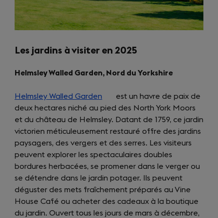
Les jardins à visiter en 2025
Helmsley Walled Garden, Nord du Yorkshire
Helmsley Walled Garden
(opens
est un havre de paix de
deux hectares niché au pied des North York Moors
in
et du château de Helmsley. Datant de 1759, ce jardin
a
victorien méticuleusement restauré offre des jardins
new
paysagers, des vergers et des serres. Les visiteurs
tab)
peuvent explorer les spectaculaires doubles
bordures herbacées, se promener dans le verger ou
se détendre dans le jardin potager. Ils peuvent
déguster des mets fraîchement préparés au Vine
House Café ou acheter des cadeaux à la boutique
du jardin. Ouvert tous les jours de mars à décembre,