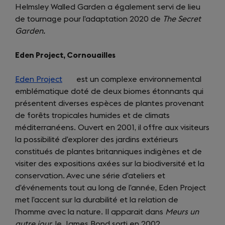
Helmsley Walled Garden a également servi de lieu
de tournage pour l’adaptation 2020 de
The Secret
Garden.
Eden Project, Cornouailles
Eden Project
(opens
est un complexe environnemental
emblématique doté de deux biomes étonnants qui
in
présentent diverses espèces de plantes provenant
a
de forêts tropicales humides et de climats
new
méditerranéens. Ouvert en 2001, il offre aux visiteurs
tab)
la possibilité d’explorer des jardins extérieurs
constitués de plantes britanniques indigènes et de
visiter des expositions axées sur la biodiversité et la
conservation. Avec une série d’ateliers et
d’événements tout au long de l’année, Eden Project
met l’accent sur la durabilité et la relation de
l’homme avec la nature. Il apparait dans
Meurs un
autre jour
, le James Bond sorti
en 2002.