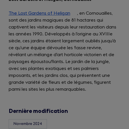
tab)
The Lost Gardens of Heligan
(opens
, en Cornouailles,
sont des jardins magiques de 81 hactares qui
in
captivent les visiteurs depuis leur restauration dans
a
les années 1990. Développés à l’origine au XVIIIe
new
siècle, ces jardins étaient largement oubliés jusqu’à
tab)
ce qu’une équipe dévouée les fasse revivre,
révélant un mélange d’art horticole victorien et de
paysages époustouflants. Le jardin de la jungle,
avec ses plantes exotiques et ses palmiers
imposants, et les jardins clos, qui présentent une
grande variété de fleurs et de légumes, figurent
parmi les sites les plus remarquables.
Dernière modification
Novembre 2024