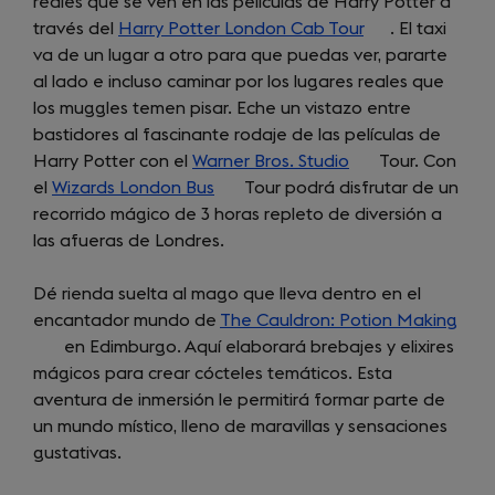
reales que se ven en las películas de Harry Potter a
new
través del
tab)
Harry Potter London Cab Tour
(opens
. El taxi
va de un lugar a otro para que puedas ver, pararte
in
al lado e incluso caminar por los lugares reales que
a
los muggles temen pisar. Eche un vistazo entre
new
bastidores al fascinante rodaje de las películas de
tab)
Harry Potter con el
Warner Bros. Studio
(opens
Tour. Con
el
Wizards London Bus
(opens
Tour podrá disfrutar de un
in
recorrido mágico de 3 horas repleto de diversión a
in
a
las afueras de Londres.
a
new
new
tab)
Dé rienda suelta al mago que lleva dentro en el
tab)
encantador mundo de
The Cauldron: Potion Making
(ope
en Edimburgo. Aquí elaborará brebajes y elixires
in
mágicos para crear cócteles temáticos. Esta
a
aventura de inmersión le permitirá formar parte de
new
un mundo místico, lleno de maravillas y sensaciones
tab)
gustativas.