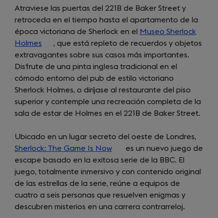
Atraviese las puertas del 221B de Baker Street y
retroceda en el tiempo hasta el apartamento de la
época victoriana de Sherlock en el
Museo Sherlock
Holmes
(opens
, que está repleto de recuerdos y objetos
extravagantes sobre sus casos más importantes.
in
Disfrute de una pinta inglesa tradicional en el
a
cómodo entorno del pub de estilo victoriano
new
Sherlock Holmes, o diríjase al restaurante del piso
tab)
superior y contemple una recreación completa de la
sala de estar de Holmes en el 221B de Baker Street.
Ubicado en un lugar secreto del oeste de Londres,
Sherlock: The Game Is Now
(opens
es un nuevo juego de
escape basado en la exitosa serie de la BBC. El
in
juego, totalmente inmersivo y con contenido original
a
de las estrellas de la serie, reúne a equipos de
new
cuatro a seis personas que resuelven enigmas y
tab)
descubren misterios en una carrera contrarreloj.