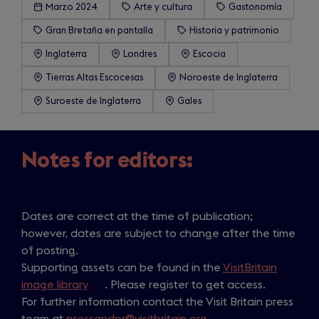
Marzo 2024
Arte y cultura
Gastonomía
Gran Bretaña en pantalla
Historia y patrimonio
Inglaterra
Londres
Escocia
Tierras Altas Escocesas
Noroeste de Inglaterra
Suroeste de Inglaterra
Gales
Notes for editors:
Dates are correct at the time of publication;
however, dates are subject to change after the time
of posting.
Supporting assets can be found in the
VisitBritain
image library
(
. Please register to get access.
For further information contact the Visit Britain press
o
team at
pressandpr@visitbritain.org
p