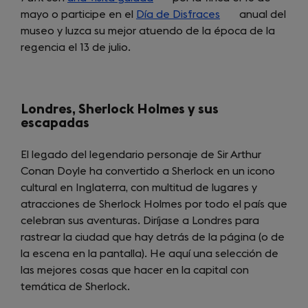
mayo o participe en el
Día de Disfraces
in
(opens
anual del
museo y luzca su mejor atuendo de la época de la
a
in
regencia el 13 de julio.
new
a
tab)
new
tab)
Londres, Sherlock Holmes y sus
escapadas
El legado del legendario personaje de Sir Arthur
Conan Doyle ha convertido a Sherlock en un icono
cultural en Inglaterra, con multitud de lugares y
atracciones de Sherlock Holmes por todo el país que
celebran sus aventuras. Diríjase a Londres para
rastrear la ciudad que hay detrás de la página (o de
la escena en la pantalla). He aquí una selección de
las mejores cosas que hacer en la capital con
temática de Sherlock.