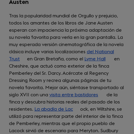
Austen
Tras la popularidad mundial de Orgullo y prejuicio,
todos los amantes de los libros de Jane Austen
esperan con impaciencia la próxima adaptación de
su novela favorita para verla en la gran pantalla. La
muy esperada versión cinematográfica de la novela
clásica incluye varias localizaciones
del National
Trust
(opens
en Gran Bretaña, como el
Lyme Hall
(opens
en
Cheshire, que actuó como exterior de la finca
in
in
Pemberley del Sr. Darcy. Acércate al Regency
a
a
Dressing Room y recrea algunas páginas de tu
new
new
novela favorita. Mejor aún, siéntase transportado al
tab)
tab)
siglo XVII con una
visita entre bastidores
(opens
de la
finca y descubra historias reales del pasado de los
in
residentes.
La abadía de Lac
(opens
ock, en Wiltshire, se
a
utilizó para representar parte del interior de la finca
in
new
de Pemberley, mientras que el propio pueblo de
a
tab)
Lacock sirvió de escenario para Meryton. Sudbury
new