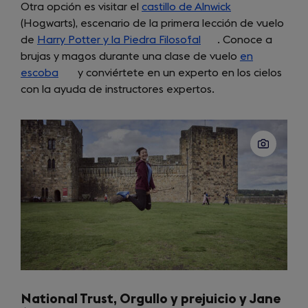
Otra opción es visitar el
castillo de Alnwick
(opens
(Hogwarts), escenario de la primera lección de vuelo
in
de
Harry Potter y la Piedra Filosofal
(opens
. Conoce a
a
brujas y magos durante una clase de vuelo
in
new
en
escoba
(opens
y conviértete en un experto en los cielos
a
tab)
con la ayuda de instructores expertos.
in
new
a
tab)
new
tab)
National Trust, Orgullo y prejuicio y Jane