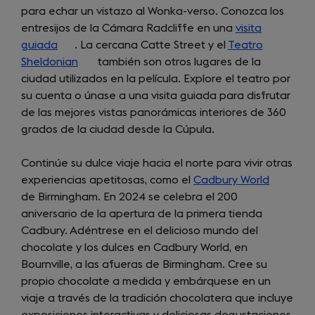
para echar un vistazo al Wonka-verso. Conozca los
new
a
entresijos de la Cámara Radcliffe en una
tab)
new
visita
guiada
(opens
. La cercana Catte Street y el
tab)
Teatro
Sheldonian
in
(opens
también son otros lugares de la
ciudad utilizados en la película. Explore el teatro por
a
in
su cuenta o únase a una visita guiada para disfrutar
new
a
de las mejores vistas panorámicas interiores de 360
tab)
new
grados de la ciudad desde la Cúpula.
tab)
Continúe su dulce viaje hacia el norte para vivir otras
experiencias apetitosas, como el
Cadbury World
(opens
de Birmingham. En 2024 se celebra el 200
in
aniversario de la apertura de la primera tienda
a
Cadbury. Adéntrese en el delicioso mundo del
new
chocolate y los dulces en Cadbury World, en
tab)
Bournville, a las afueras de Birmingham. Cree su
propio chocolate a medida y embárquese en un
viaje a través de la tradición chocolatera que incluye
exposiciones interactivas y deliciosas degustaciones.