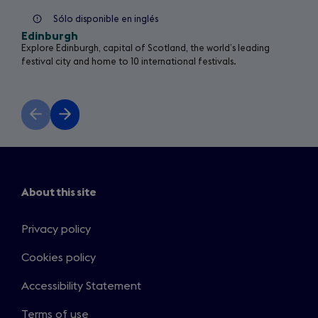
Sólo disponible en inglés
Edinburgh
Explore Edinburgh, capital of Scotland, the world’s leading
festival city and home to 10 international festivals.
Previous
Next
slide
slide
About this site
Privacy policy
Cookies policy
Accessibility Statement
Terms of use