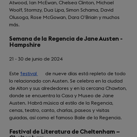
Atwood, Ian McEwan, Chelsea Clinton, Michael
Woolf, Stormzy, Dua Lipa, Simon Schama, David
Olusoga, Rose McGowan, Dara O’Briain y muchos
más.
Semana de la Regencia de Jane Austen -
Hampshire
21 - 30 de junio de 2024
Este
festival
(opens
de nueve días está repleto de todo
lo relacionado con Austen. Se celebra en la ciudad
in
de Alton y sus alrededores y en la cercana Chawton,
a
donde se encuentra la Casa y Museo de Jane
new
Austen. Habrá música al estilo de la Regencia,
tab)
cenas, teatro, canto, charlas, paseos y visitas
guiadas, así como el famoso Baile de la Regencia.
Festival de Literatura de Cheltenham –