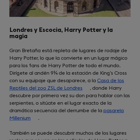
Londres y Escocia, Harry Potter y la
magia
Gran Bretaña está repleta de lugares de rodaje de
Harry Potter, lo que la convierte en un lugar mágico
para los fans de Harry Potter de todo el mundo.
Dirígete al andén 9¾ de la estación de King’s Cross
con su equipaje que desaparece, a la
Casa de los
Reptiles del zoo ZSL de Londres
(opens
, donde Harry
descubre por primera vez su don para hablar con las
in
serpientes, o sitúate en el lugar exacto de la
a
dramática secuencia del derrumbe de la
new
pasarela
Millenium
(opens
.
tab)
in
También se puede descubrir muchos de los lugares
a