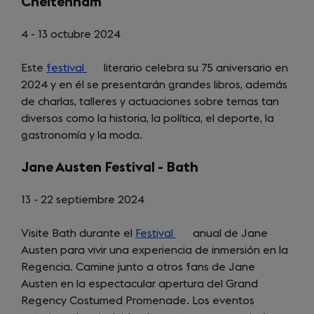
Cheltenham
4 - 13 octubre 2024
Este
festival
(opens
literario celebra su 75 aniversario en
2024 y en él se presentarán grandes libros, además
in
de charlas, talleres y actuaciones sobre temas tan
a
diversos como la historia, la política, el deporte, la
new
gastronomía y la moda.
tab)
Jane Austen Festival - Bath
13 - 22 septiembre 2024
Visite Bath durante el
Festival
(opens
anual de Jane
Austen para vivir una experiencia de inmersión en la
in
Regencia. Camine junto a otros fans de Jane
a
Austen en la espectacular apertura del Grand
new
Regency Costumed Promenade. Los eventos
tab)