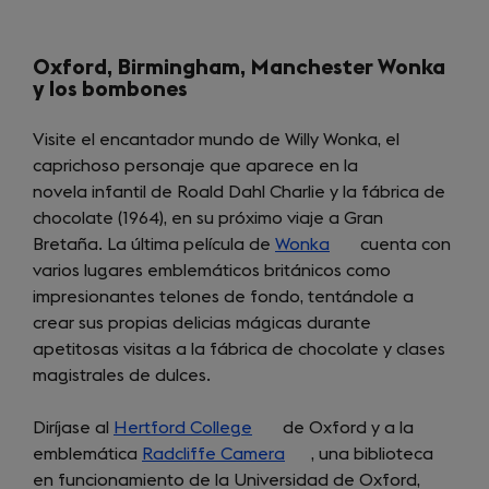
new
tab)
Oxford, Birmingham, Manchester Wonka
y los bombones
Visite el encantador mundo de Willy Wonka, el
caprichoso personaje que aparece en la
novela infantil de Roald Dahl Charlie y la fábrica de
chocolate (1964), en su próximo viaje a Gran
Bretaña. La última película de
Wonka
(opens
cuenta con
varios lugares emblemáticos británicos como
in
impresionantes telones de fondo, tentándole a
a
crear sus propias delicias mágicas durante
new
apetitosas visitas a la fábrica de chocolate y clases
tab)
magistrales de dulces.
Diríjase al
Hertford College
(opens
de Oxford y a la
emblemática
Radcliffe Camera
in
(opens
, una biblioteca
en funcionamiento de la Universidad de Oxford,
a
in