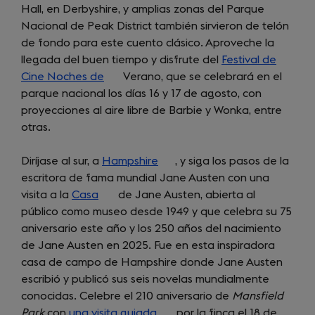
Hall, en Derbyshire, y amplias zonas del Parque
tab)
Nacional de Peak District también sirvieron de telón
de fondo para este cuento clásico. Aproveche la
llegada del buen tiempo y disfrute del
Festival de
Cine Noches de
(opens
Verano, que se celebrará en el
parque nacional los días 16 y 17 de agosto, con
in
proyecciones al aire libre de Barbie y Wonka, entre
a
otras.
new
tab)
Diríjase al sur, a
Hampshire
(opens
, y siga los pasos de la
escritora de fama mundial Jane Austen con una
in
visita a la
Casa
(opens
de Jane Austen, abierta al
a
público como museo desde 1949 y que celebra su 75
in
new
aniversario este año y los 250 años del nacimiento
a
tab)
de Jane Austen en 2025. Fue en esta inspiradora
new
casa de campo de Hampshire donde Jane Austen
tab)
escribió y publicó sus seis novelas mundialmente
conocidas. Celebre el 210 aniversario de
Mansfield
Park
con
una visita guiada
(opens
por la finca el 18 de