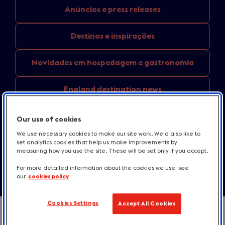
Anúncios e
press releases
Destinos
e inspirações
Novidades em
hospedagem e gastronomia
England
destination news
Recursos para
a imprensa
Our use of cookies
We use necessary cookies to make our site work. We'd also like to
Fale conosco
set analytics cookies that help us make improvements by
measuring how you use the site. These will be set only if you accept.
For more detailed information about the cookies we use, see
our
cookies policy
Cookies Settings
Accept All Cookies
Intro
Fique por dentro das nossas notícias