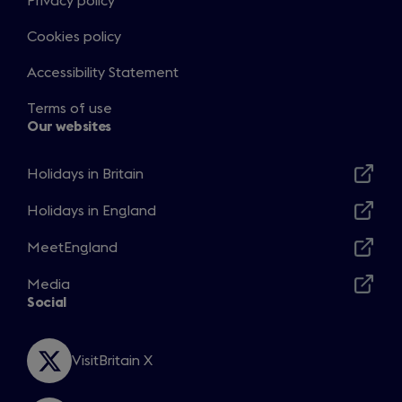
Privacy policy
Cookies policy
Accessibility Statement
Terms of use
Our websites
Holidays in Britain
Opens
in
Holidays in England
Opens
a
in
MeetEngland
new
Opens
a
window
in
Media
new
Opens
a
Social
window
in
new
a
window
new
VisitBritain X
Opens
window
in