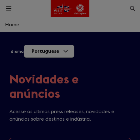
Skip
Op
Open
to
menu
sea
main
content
Home
What are you looking for?
Portuguese
Idioma
Enter
a
search
Pesquisar
query
Novidades e
anúncios
Acesse os últimos press releases, novidades e
anúncios sobre destinos e indústria.