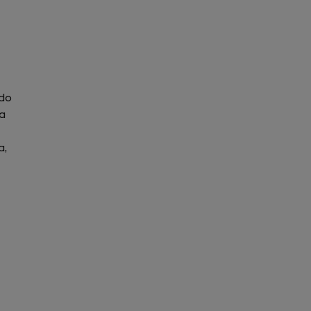
 do
da
a,