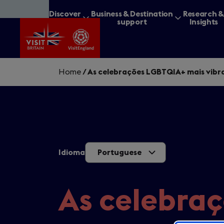
Skip
Discover
Business & Destination
Research 
to
Britain
support
Insights
main
content
Home
/
As celebrações LGBTQIA+ mais vibra
What are you lookin
Idioma
Portuguese
As celebra