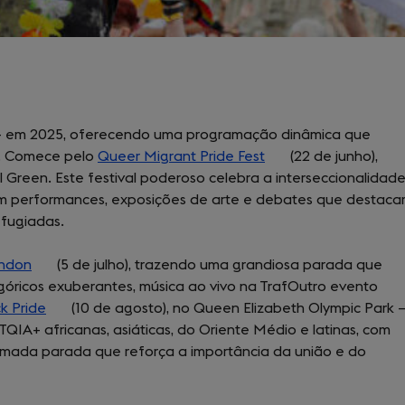
+ em 2025, oferecendo uma programação dinâmica que
o. Comece pelo
Queer Migrant Pride Fest
(opens
(22 de junho),
 Green. Este festival poderoso celebra a interseccionalidad
in
m performances, exposições de arte e debates que destac
a
efugiadas.
new
tab)
ondon
(opens
(5 de julho), trazendo uma grandiosa parada que
góricos exuberantes, música ao vivo na TrafOutro evento
in
k Pride
a
(opens
(10 de agosto), no Queen Elizabeth Olympic Park 
IA+ africanas, asiáticas, do Oriente Médio e latinas, com
new
in
nimada parada que reforça a importância da união e do
tab)
a
new
tab)