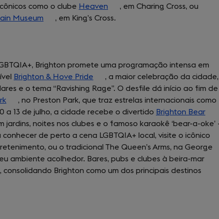
 icônicos como o clube
Heaven
(opens
, em Charing Cross, ou
tain Museum
(opens
, em King’s Cross.
in
in
a
a
new
new
tab)
GBTQIA+, Brighton promete uma programação intensa em
tab)
ível
Brighton & Hove Pride
(opens
, a maior celebração da cidade,
res e o tema “Ravishing Rage”. O desfile dá início ao fim de
in
rk
(opens
, no Preston Park, que traz estrelas internacionais como
a
 a 13 de julho, a cidade recebe o divertido
in
new
Brighton Bear
m jardins, noites nos clubes e o famoso karaokê ‘bear-a-oke’
a
tab)
 conhecer de perto a cena LGBTQIA+ local, visite o icônico
new
retenimento, ou o tradicional The Queen’s Arms, na George
tab)
eu ambiente acolhedor. Bares, pubs e clubes à beira-mar
 consolidando Brighton como um dos principais destinos