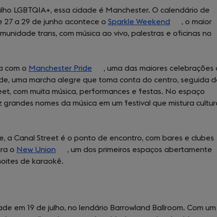
lho LGBTQIA+, essa cidade é Manchester. O calendário de
e 27 a 29 de junho acontece o
Sparkle Weekend
(opens
, o maior
unidade trans, com música ao vivo, palestras e oficinas no
in
a
new
ma com o
Manchester Pride
(opens
, uma das maiores celebrações
tab)
de, uma marcha alegre que toma conta do centro, seguida 
in
reet, com muita música, performances e festas. No espaço
a
z grandes nomes da música em um festival que mistura cultur
new
tab)
e, a Canal Street é o ponto de encontro, com bares e clubes
ara o
New Union
(opens
, um dos primeiros espaços abertamente
noites de karaokê.
in
a
new
tab)
de em 19 de julho, no lendário Barrowland Ballroom. Com um