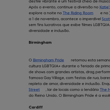
desfile vibrante e um festival cheio de músic
in
Após o evento, continue a diversão no
a
Katie’
explore a noite no
The Riding Room
new
(opens
e no
a 1 de novembro, acontece o imperdível
tab)
in
Scot
sem fins lucrativos que exibe filmes LGBTQI
a
diversidade e inclusão.
new
tab)
Birmingham
O
Birmingham Pride
(opens
retornou esta semana
cultura LGBTQIA+ durante o feriado de prim
in
de shows com grandes artistas, drag perfor
a
famosa Gay Village, com festas de rua, bar
new
repleto de amor, diversidade e inclusão. Enq
tab)
Street
(opens
, lar de locais como o lendário
The N
do Reino Unido. O Birmingham Pride é a essê
in
a
Cardiff
new