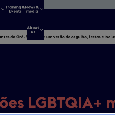
&
Training &
News &
Events
media
About
us
ntes da Grã-Bretanha: um verão de orgulho, festas e inclu
g for?
Enter
a
search
ções LGBTQIA+ 
query