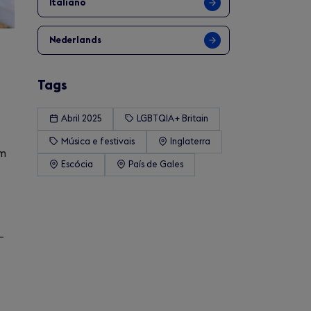
Italiano
Nederlands
Tags
Abril 2025
LGBTQIA+ Britain
e
Música e festivais
Inglaterra
am
Escócia
País de Gales
—