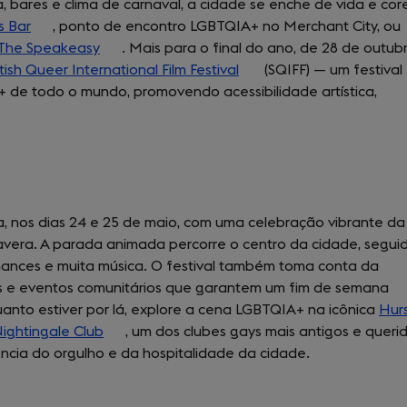
a, bares e clima de carnaval, a cidade se enche de vida e cor
s Bar
(opens
, ponto de encontro LGBTQIA+ no Merchant City, ou
The Speakeasy
in
(opens
. Mais para o final do ano, de 28 de outub
tish Queer International Film Festival
a
in
(opens
(SQIFF) — um festival
A+ de todo o mundo, promovendo acessibilidade artística,
new
a
in
tab)
new
a
tab)
new
tab)
, nos dias 24 e 25 de maio, com uma celebração vibrante da
avera. A parada animada percorre o centro da cidade, segui
mances e muita música. O festival também toma conta da
es e eventos comunitários que garantem um fim de semana
uanto estiver por lá, explore a cena LGBTQIA+ na icônica
Hur
ightingale Club
(opens
, um dos clubes gays mais antigos e queri
ncia do orgulho e da hospitalidade da cidade.
in
a
new