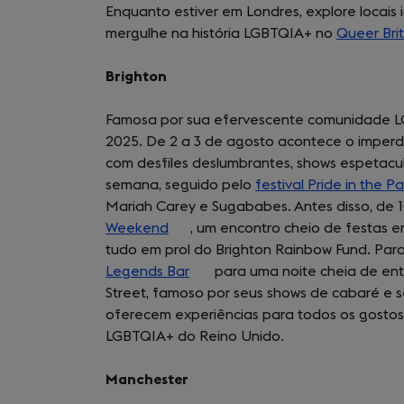
Enquanto estiver em Londres, explore locais
mergulhe na história LGBTQIA+ no
Queer Bri
Brighton
Famosa por sua efervescente comunidade L
2025. De 2 a 3 de agosto acontece o imperd
com desfiles deslumbrantes, shows espetacula
semana, seguido pelo
festival Pride in the Pa
Mariah Carey e Sugababes. Antes disso, de 10
Weekend
(opens
, um encontro cheio de festas e
tudo em prol do Brighton Rainbow Fund. Para
in
Legends Bar
a
(opens
para uma noite cheia de ent
Street, famoso por seus shows de cabaré e s
new
in
oferecem experiências para todos os gostos,
tab)
a
LGBTQIA+ do Reino Unido.
new
tab)
Manchester