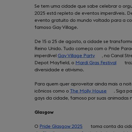
Se tem uma cidade que sabe celebrar o orgu
2025 está repleto de eventos imperdíveis. D
evento gratuito do mundo voltado para a com
famoso Gay Village.
De 15 a 25 de agosto, a cidade se transfor
Reino Unido. Tudo começa com o Pride Para
imperdível
Gay Village Party
(opens
, na Canal St
Depot Mayfield, o
Mardi Gras Festival
in
(opens
tra
diversidade e ativismo.
a
in
new
a
Para quem quer aproveitar ainda mais a noit
tab)
new
icônicos como o
The Molly House
(opens
. Siga p
tab)
gays da cidade, famoso por suas animadas 
in
a
Glasgow
new
tab)
O
Pride Glasgow 2025
(opens
toma conta da cida