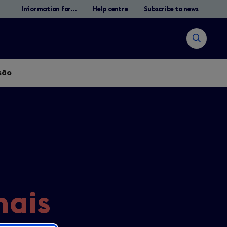
Information for...
Help centre
Subscribe to news
Open
search
são
Pesquisar
mais