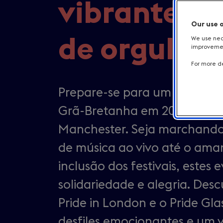
vibrantes 
Our use 
de orgulho,
We use nece
improvement
For more de
Prepare-se para um verão in
Grã-Bretanha em 2025 — das 
Manchester. Seja marchando 
de música ao vivo até o ama
inclusão dos festivais, est
solidariedade e alegria. Desc
Pride in London e o Pride Gl
desfiles emocionantes e um v