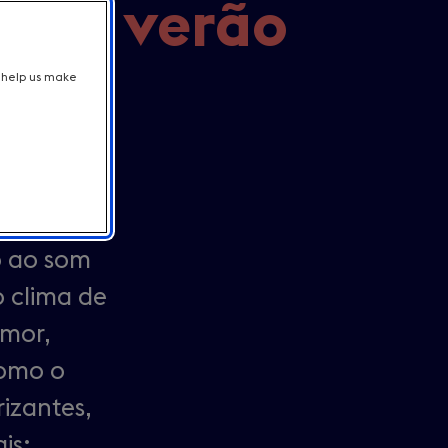
: um verão
o
t help us make
r toda a
brante de
o ao som
 clima de
amor,
como o
izantes,
is: