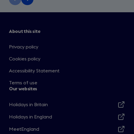
slide
slide
About this site
Privacy policy
Cookies policy
Accessibility Statement
Terms of use
Our websites
Holidays in Britain
Opens
in
Holidays in England
Opens
a
in
MeetEngland
new
Opens