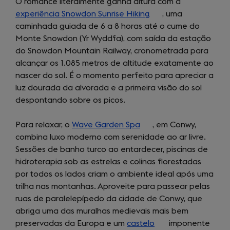
O romance literalmente ganha altura com a
experiência Snowdon Sunrise Hiking
(opens
, uma
caminhada guiada de 6 a 8 horas até o cume do
in
Monte Snowdon (Yr Wyddfa), com saída da estação
a
do Snowdon Mountain Railway, cronometrada para
new
alcançar os 1.085 metros de altitude exatamente ao
tab)
nascer do sol. É o momento perfeito para apreciar a
luz dourada da alvorada e a primeira visão do sol
despontando sobre os picos.
Para relaxar, o
Wave Garden Spa
(opens
, em Conwy,
combina luxo moderno com serenidade ao ar livre.
in
Sessões de banho turco ao entardecer, piscinas de
a
hidroterapia sob as estrelas e colinas florestadas
new
por todos os lados criam o ambiente ideal após uma
tab)
trilha nas montanhas. Aproveite para passear pelas
ruas de paralelepípedo da cidade de Conwy, que
abriga uma das muralhas medievais mais bem
preservadas da Europa e um
castelo
(opens
imponente