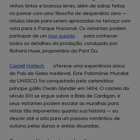
vinhos tintos e brancos leves, além de sidras feitas
new
a
no pomar com uma filosofia de desperdício zero —
tab)
new
rótulos ideais para serem apreciadas no terraço com
tab)
vista para o Parque Nacional. Os visitantes podem
participar de um
tour guiado
(opens
para conhecer
todos os detalhes da produção, conduzido por
in
Richard Huws, proprietário da Pant Du.
a
new
Castell Harlech
(opens
oferece uma experiência única
tab)
do País de Gales medieval. Este Patrimônio Mundial
in
da UNESCO foi conquistado pelo carismático
a
príncipe galês Owain Glyndŵr em 1404. O castelo do
new
século XIII se ergue sobre a Baía de Cardigan, e
tab)
seus visitantes podem escalar as muralhas para
vistas tão imponentes quanto sua história — ou
descer até a orla para um passeio romântico de
outono pelas dunas e areias douradas.