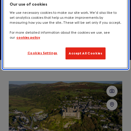
Our use of cookies
Recursos para
a imprensa
We use necessary cookies to make our site work. We'd also like to
set analytics cookies that help us make improvements by
measuring how you use the site. These will be set only if you accept.
Fale conosco
For more detailed information about the cookies we use, see
our
cookies policy
Cookies Settings
Accept All Cookies