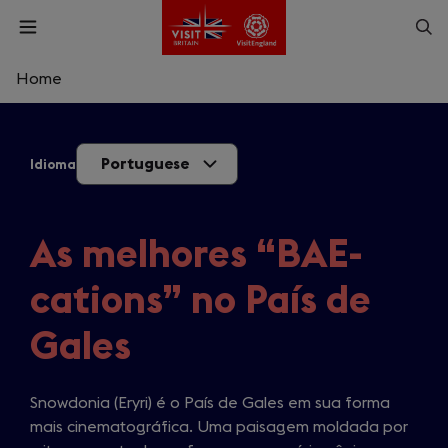
Skip
Op
Open
to
menu
sea
main
content
Home
What are you looking for?
Portuguese
Idioma
Enter
a
search
Pesquisar
query
As melhores “BAE-
cations” no País de
Gales
Snowdonia (Eryri) é o País de Gales em sua forma
mais cinematográfica. Uma paisagem moldada por