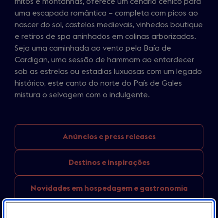
mitos e montanhas, oferece um cenário cênico para
uma escapada romântica – completa com picos ao
nascer do sol, castelos medievais, vinhedos boutique
e retiros de spa aninhados em colinas arborizadas.
Seja uma caminhada ao vento pela Baía de
Cardigan, uma sessão de hammam ao entardecer
sob as estrelas ou estadias luxuosas com um legado
histórico, este canto do norte do País de Gales
mistura o selvagem com o indulgente.
Anúncios e
press releases
Destinos
e inspirações
Novidades em
hospedagem e gastronomia
England
destination news