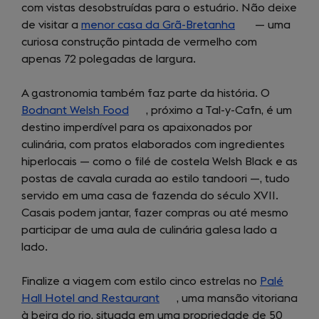
com vistas desobstruídas para o estuário. Não deixe
in
de visitar a
menor casa da Grã-Bretanha
a
(opens
— uma
curiosa construção pintada de vermelho com
new
in
apenas 72 polegadas de largura.
tab)
a
new
A gastronomia também faz parte da história. O
tab)
Bodnant Welsh Food
(opens
, próximo a Tal-y-Cafn, é um
destino imperdível para os apaixonados por
in
culinária, com pratos elaborados com ingredientes
a
hiperlocais — como o filé de costela Welsh Black e as
new
postas de cavala curada ao estilo tandoori —, tudo
tab)
servido em uma casa de fazenda do século XVII.
Casais podem jantar, fazer compras ou até mesmo
participar de uma aula de culinária galesa lado a
lado.
Finalize a viagem com estilo cinco estrelas no
Palé
Hall Hotel and Restaurant
(opens
, uma mansão vitoriana
à beira do rio, situada em uma propriedade de 50
in