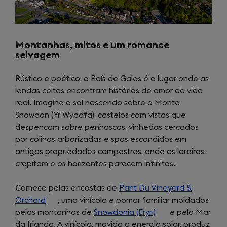
Montanhas, mitos e um romance
selvagem
Rústico e poético, o País de Gales é o lugar onde as
lendas celtas encontram histórias de amor da vida
real. Imagine o sol nascendo sobre o Monte
Snowdon (Yr Wyddfa), castelos com vistas que
despencam sobre penhascos, vinhedos cercados
por colinas arborizadas e spas escondidos em
antigas propriedades campestres, onde as lareiras
crepitam e os horizontes parecem infinitos.
Comece pelas encostas de
Pant Du Vineyard &
Orchard
(opens
, uma vinícola e pomar familiar moldados
pelas montanhas de
in
Snowdonia (Eryri)
(opens
e pelo Mar
da Irlanda. A vinícola, movida a energia solar, produz
a
in