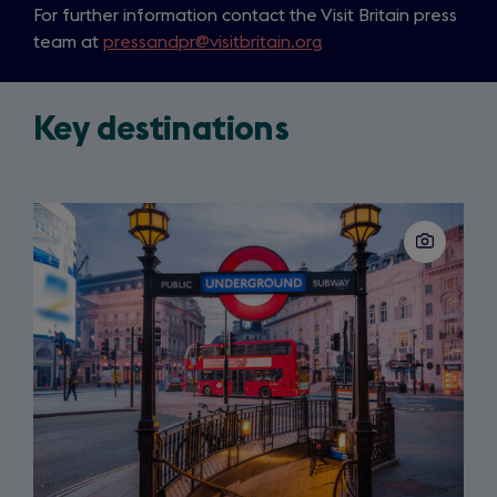
For further information contact the Visit Britain press
o
team at
pressandpr@visitbritain.org
p
e
n
Key destinations
s
i
n
a
Slide
n
1
of
e
3
w
t
a
b
)