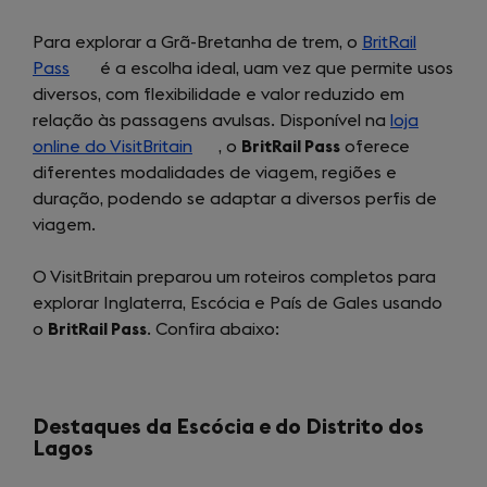
Para explorar a Grã-Bretanha de trem, o
BritRail
Pass
(opens
é a escolha ideal, uam vez que permite usos
diversos, com flexibilidade e valor reduzido em
in
relação às passagens avulsas. Disponível na
a
loja
online do VisitBritain
new
(opens
, o
BritRail Pass
oferece
diferentes modalidades de viagem, regiões e
tab)
in
duração, podendo se adaptar a diversos perfis de
a
viagem.
new
tab)
O VisitBritain preparou um roteiros completos para
explorar Inglaterra, Escócia e País de Gales usando
o
BritRail Pass
. Confira abaixo:
Destaques da Escócia e do Distrito dos
Lagos