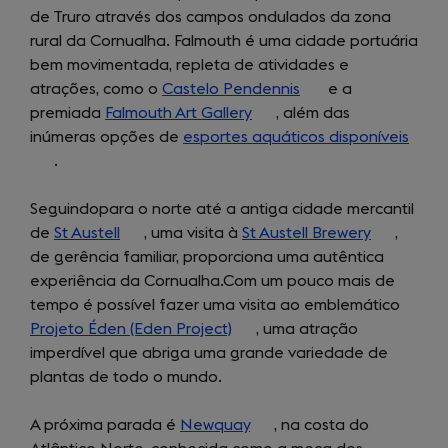
de Truro através dos campos ondulados da zona
in
rural da Cornualha. Falmouth é uma cidade portuária
a
bem movimentada, repleta de atividades e
new
atrações, como o
tab)
Castelo Pendennis
(opens
e a
premiada
Falmouth Art Gallery
(opens
, além das
in
inúmeras opções de
esportes aquáticos disponíveis
in
a
(ope
.
a
new
in
new
tab)
a
Seguindopara o norte até a antiga cidade mercantil
tab)
new
de
St Austell
(opens
, uma visita à
St Austell Brewery
(opens
,
tab)
de gerência familiar, proporciona uma autêntica
in
in
experiência da Cornualha.Com um pouco mais de
a
a
tempo é possível fazer uma visita ao emblemático
new
new
Projeto Éden (Eden Project)
tab)
(opens
, uma atração
tab)
imperdível que abriga uma grande variedade de
in
plantas de todo o mundo.
a
new
A próxima parada é
Newquay
tab)
(opens
, na costa do