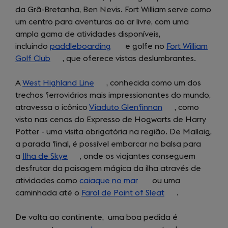
da Grã-Bretanha, Ben Nevis. Fort William serve como
a
um centro para aventuras ao ar livre, com uma
new
ampla gama de atividades disponíveis,
tab)
incluindo
paddleboarding
(opens
e golfe no
Fort William
Golf Club
(opens
, que oferece vistas deslumbrantes.
in
in
a
A
West Highland Line
a
(opens
, conhecida como um dos
new
trechos ferroviários mais impressionantes do mundo,
new
in
tab)
atravessa o icônico
tab)
Viaduto Glenfinnan
a
(opens
, como
visto nas cenas do Expresso de Hogwarts de Harry
new
in
Potter - uma visita obrigatória na região. De Mallaig,
tab)
a
a parada final, é possível embarcar na balsa para
new
a
Ilha de Skye
(opens
, onde os viajantes conseguem
tab)
desfrutar da paisagem mágica da ilha através de
in
atividades como
a
caiaque no mar
(opens
ou uma
caminhada até o
new
Farol de Point of Sleat
in
(opens
.
tab)
a
in
De volta ao continente, uma boa pedida é
new
a