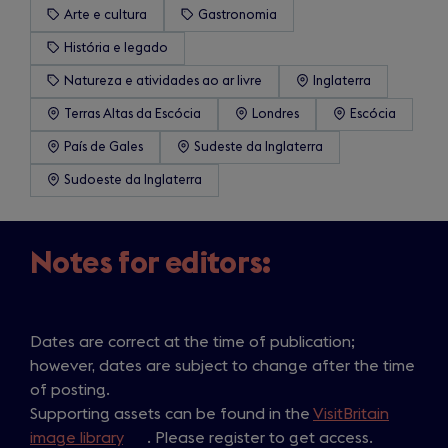
Arte e cultura
Gastronomia
História e legado
Natureza e atividades ao ar livre
Inglaterra
Terras Altas da Escócia
Londres
Escócia
País de Gales
Sudeste da Inglaterra
Sudoeste da Inglaterra
Notes for editors:
Dates are correct at the time of publication;
however, dates are subject to change after the time
of posting.
Supporting assets can be found in the
VisitBritain
image library
(
. Please register to get access.