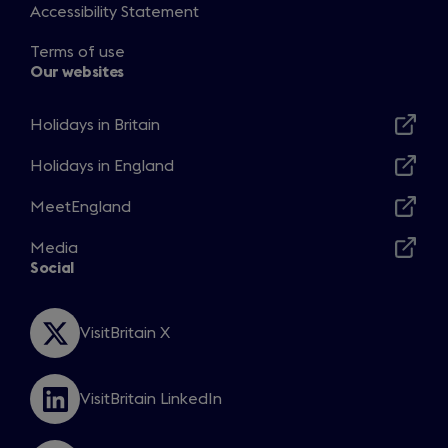
Accessibility Statement
Terms of use
Our websites
Holidays in Britain
Opens
in
Holidays in England
Opens
a
in
MeetEngland
new
Opens
a
window
in
Media
new
Opens
a
Social
window
in
new
a
window
new
VisitBritain X
Opens
window
in
a
VisitBritain LinkedIn
new
Opens
window
in