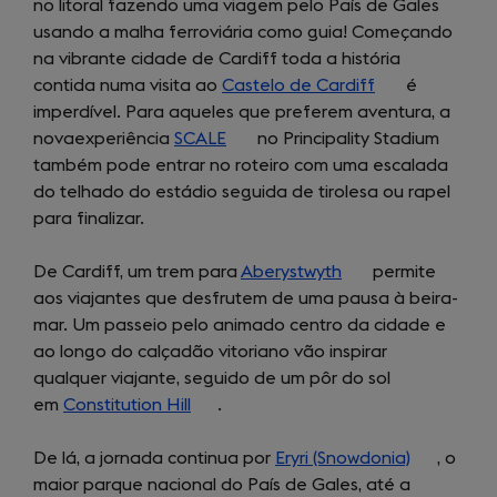
no litoral fazendo uma viagem pelo País de Gales
new
tab)
usando a malha ferroviária como guia! Começando
tab)
na vibrante cidade de Cardiff toda a história
contida numa visita ao
Castelo de Cardiff
(opens
é
imperdível. Para aqueles que preferem aventura, a
in
novaexperiência
SCALE
(opens
no Principality Stadium
a
também pode entrar no roteiro com uma escalada
in
new
do telhado do estádio seguida de tirolesa ou rapel
a
tab)
para finalizar.
new
tab)
De Cardiff, um trem para
Aberystwyth
(opens
permite
aos viajantes que desfrutem de uma pausa à beira-
in
mar. Um passeio pelo animado centro da cidade e
a
ao longo do calçadão vitoriano vão inspirar
new
qualquer viajante, seguido de um pôr do sol
tab)
em
Constitution Hill
(opens
.
in
De lá, a jornada continua por
a
Eryri (Snowdonia)
(opens
, o
maior parque nacional do País de Gales, até a
new
in