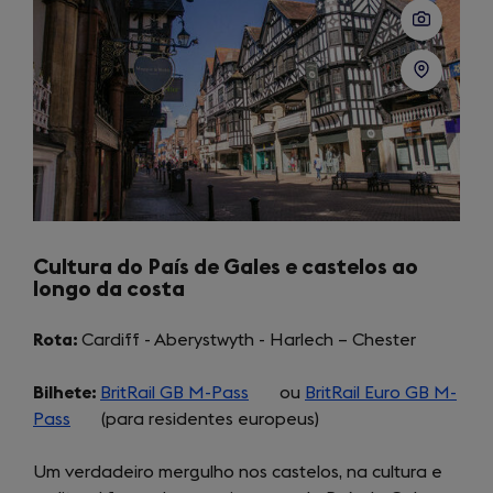
tab)
new
tab)
Cultura do País de Gales e castelos ao
longo da costa
Rota:
Cardiff - Aberystwyth - Harlech – Chester
Bilhete:
BritRail GB M-Pass
(opens
ou
BritRail Euro GB M-
Pass
(opens
(para residentes europeus)
in
in
a
Um verdadeiro mergulho nos castelos, na cultura e
a
new