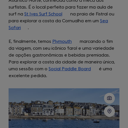
Atlântico Norte, conhecida como a meca dos
in
surfistas. É o local perfeito para fazer ma aula de
a
surf na
St Ives Surf School
(opens
na praia de Fistral ou
new
para explorar a costa da Cornualha em um
in
tab)
Sea
Safari
(opens
.
a
in
new
E, finalmente, temos
a
Plymouth
tab)
(opens
marcando o fim
da viagem, com seu icônico farol e uma variedade
new
in
de opções gastronômicas e bebidas premiadas.
tab)
a
Para explorar a costa da cidade de maneira única,
new
uma sessão com o
Social Paddle Board
tab)
(opens
é uma
excelente pedida.
in
a
new
tab)