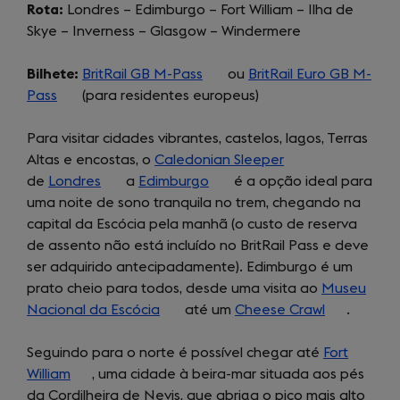
Rota:
Londres – Edimburgo – Fort William – Ilha de
Skye – Inverness – Glasgow – Windermere
Bilhete:
BritRail GB M-Pass
(opens
ou
BritRail Euro GB M-
Pass
(opens
(para residentes europeus)
in
in
a
Para visitar cidades vibrantes, castelos, lagos, Terras
a
new
Altas e encostas, o
new
Caledonian Sleeper
tab)
(opens
de
Londres
tab)
(opens
a
Edimburgo
(opens
é a opção ideal para
in
uma noite de sono tranquila no trem, chegando na
in
in
a
capital da Escócia pela manhã (o custo de reserva
a
a
new
de assento não está incluído no BritRail Pass e deve
new
new
tab)
ser adquirido antecipadamente). Edimburgo é um
tab)
tab)
prato cheio para todos, desde uma visita ao
Museu
Nacional da Escócia
(opens
até um
Cheese Crawl
(opens
.
in
in
Seguindo para o norte é possível chegar até
a
Fort
a
William
(opens
, uma cidade à beira-mar situada aos pés
new
new
da Cordilheira de Nevis, que abriga o pico mais alto
in
tab)
tab)