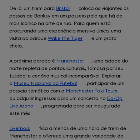
in
tab)
a
in
De lá, um trem para
a
Bristol
(opens
coloca os viajantes os
new
a
passos de Banksy em um passeio pelo que há de
new
in
tab)
new
mais icônico na arte de rua. Para quem está
tab)
a
tab)
procurando uma experiência imersiva única, uma
new
visita ao parque
Wake the Tiger
tab)
(opens
é um prato
cheio.
in
a
A próxima parada é
Manchester
new
(opens
, uma cidade do
norte repleta de pontos culturais, famosa por seu
tab)
in
futebol e cenário musical incomparável. Explorar
a
o
Museu Nacional do Futebol
(opens
new
, participar de um
passeio temático com o
Manchester Taxi Tours
in
tab)
(opens
ou adquirir ingressos para um concerto na
a
Co-Op
in
Live Arena
(opens
, programada para ser inaugurada
new
a
este mês.
in
tab)
new
a
tab)
Liverpool
(opens
new
fica a menos de uma hora de trem de
Manchester e oferece uma grande variedade de
in
tab)