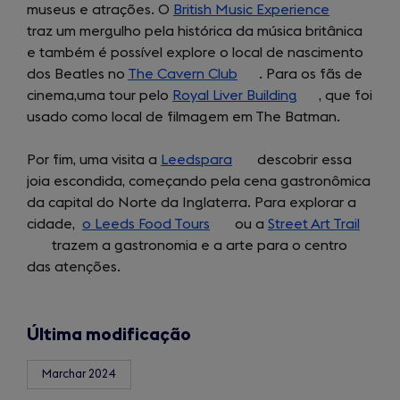
museus e atrações. O
a
British Music Experience
(opens
traz um mergulho pela histórica da música britânica
new
in
e também é possível explore o local de nascimento
tab)
a
dos Beatles no
The Cavern Club
(opens
. Para os fãs de
new
cinema,uma tour pelo
Royal Liver Building
in
(opens
, que foi
tab)
usado como local de filmagem em The Batman.
a
in
new
a
Por fim, uma visita a
Leedspara
(opens
tab)
descobrir essa
new
joia escondida, começando pela cena gastronômica
in
tab)
da capital do Norte da Inglaterra. Para explorar a
a
cidade,
o Leeds Food Tours
(opens
ou a
new
Street Art Trail
(open
trazem a gastronomia e a arte para o centro
in
tab)
in
das atenções.
a
a
new
new
tab)
tab)
Última modificação
Marchar 2024