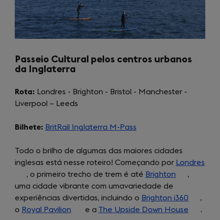
Passeio Cultural pelos centros urbanos
da Inglaterra
Rota:
Londres - Brighton - Bristol - Manchester -
Liverpool – Leeds
Bilhete:
BritRail Inglaterra M-Pass
(opens
in
Todo o brilho de algumas das maiores cidades
a
inglesas está nesse roteiro! Começando por
new
Londres
(op
, o primeiro trecho de trem é até
tab)
Brighton
(opens
,
in
uma cidade vibrante com umavariedade de
in
a
experiências divertidas, incluindo o
Brighton i360
a
(opens
,
new
o
Royal Pavilion
(opens
e a
The Upside Down House
new
in
(opens
.
tab)