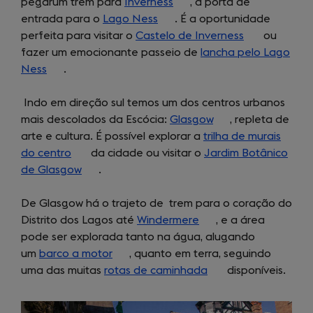
pegarum trem para
Inverness
(opens
tab)
, a porta de
new
entrada para o
Lago Ness
(opens
in
. É a oportunidade
tab)
perfeita para visitar o
Castelo de Inverness
in
a
(opens
ou
fazer um emocionante passeio de
a
new
lancha pelo Lago
in
Ness
(opens
.
new
tab)
a
in
tab)
new
Indo em direção sul temos um dos centros urbanos
a
tab)
mais descolados da Escócia:
new
Glasgow
(opens
, repleta de
arte e cultura. É possível explorar a
tab)
trilha de murais
in
do centro
(opens
da cidade ou visitar o
Jardim Botânico
a
de Glasgow
in
(opens
.
new
a
in
tab)
De Glasgow há o trajeto de trem para o coração do
new
a
Distrito dos Lagos até
tab)
new
Windermere
(opens
, e a área
pode ser explorada tanto na água, alugando
tab)
in
um
barco a motor
(opens
, quanto em terra, seguindo
a
uma das muitas
rotas de caminhada
in
new
(opens
disponíveis.
a
tab)
in
new
a