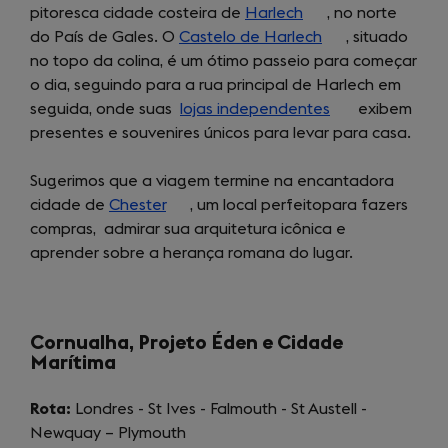
pitoresca cidade costeira de
tab)
Harlech
(opens
, no norte
a
do País de Gales. O
Castelo de Harlech
in
(opens
, situado
new
no topo da colina, é um ótimo passeio para começar
a
in
tab)
o dia, seguindo para a rua principal de Harlech em
new
a
seguida, onde suas
lojas independentes
tab)
new
(opens
exibem
presentes e souvenires únicos para levar para casa.
tab)
in
a
Sugerimos que a viagem termine na encantadora
new
cidade de
Chester
(opens
, um local perfeitopara fazers
tab)
compras, admirar sua arquitetura icônica e
in
aprender sobre a herança romana do lugar.
a
new
tab)
Cornualha, Projeto Éden e Cidade
Marítima
Rota:
Londres - St Ives - Falmouth - St Austell -
Newquay – Plymouth