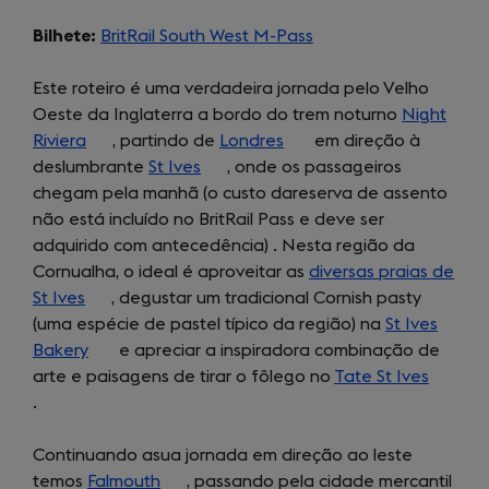
Bilhete:
BritRail South West M-Pass
(opens
in
Este roteiro é uma verdadeira jornada pelo Velho
a
Oeste da Inglaterra a bordo do trem noturno
new
Night
Riviera
(opens
, partindo de
Londres
(opens
em direção à
tab)
deslumbrante
in
St Ives
(opens
, onde os passageiros
in
chegam pela manhã (o custo dareserva de assento
a
in
a
não está incluído no BritRail Pass e deve ser
new
a
new
adquirido com antecedência) . Nesta região da
tab)
new
tab)
Cornualha, o ideal é aproveitar as
tab)
diversas praias de
St Ives
(opens
, degustar um tradicional Cornish pasty
(uma espécie de pastel típico da região) na
in
St Ives
Bakery
a
(opens
e apreciar a inspiradora combinação de
arte e paisagens de tirar o fôlego no
new
in
Tate St Ives
(opens
.
tab)
a
in
new
a
Continuando asua jornada em direção ao leste
tab)
new
temos
Falmouth
(opens
, passando pela cidade mercantil
tab)