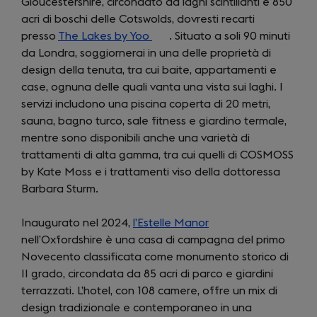
Gloucestershire, circondato da laghi scintillanti e 850
acri di boschi delle Cotswolds, dovresti recarti
presso
The Lakes by Yoo
(opens
. Situato a soli 90 minuti
da Londra, soggiornerai in una delle proprietà di
in
design della tenuta, tra cui baite, appartamenti e
a
case, ognuna delle quali vanta una vista sui laghi. I
new
servizi includono una piscina coperta di 20 metri,
tab)
sauna, bagno turco, sale fitness e giardino termale,
mentre sono disponibili anche una varietà di
trattamenti di alta gamma, tra cui quelli di COSMOSS
by Kate Moss e i trattamenti viso della dottoressa
Barbara Sturm.
Inaugurato nel 2024,
l’Estelle Manor
(opens
nell’Oxfordshire è una casa di campagna del primo
in
Novecento classificata come monumento storico di
a
II grado, circondata da 85 acri di parco e giardini
new
terrazzati. L’hotel, con 108 camere, offre un mix di
tab)
design tradizionale e contemporaneo in una