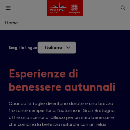
Skip
Op
Open
to
menu
sea
main
content
Home
What are you looking for?
Italiano
Scegli la lingua
Enter
a
search
Cerca
query
Esperienze di
benessere autunnali
Quando le foglie diventano dorate e una brezza
frizzante riempie l'aria, l'autunno in Gran Bretagna
offre uno scenario idilliaco per un ritiro benessere
che combina la bellezza naturale con un relax