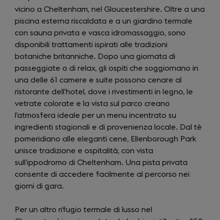
vicino a Cheltenham, nel Gloucestershire. Oltre a una
a
piscina esterna riscaldata e a un giardino termale
new
con sauna privata e vasca idromassaggio, sono
tab)
disponibili trattamenti ispirati alle tradizioni
botaniche britanniche. Dopo una giornata di
passeggiate o di relax, gli ospiti che soggiornano in
una delle 61 camere e suite possono cenare al
ristorante dell’hotel, dove i rivestimenti in legno, le
vetrate colorate e la vista sul parco creano
l’atmosfera ideale per un menu incentrato su
ingredienti stagionali e di provenienza locale. Dal tè
pomeridiano alle eleganti cene, Ellenborough Park
unisce tradizione e ospitalità, con vista
sull’ippodromo di Cheltenham. Una pista privata
consente di accedere facilmente al percorso nei
giorni di gara.
Per un altro rifugio termale di lusso nel