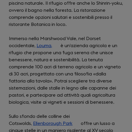
piscina naturale. Il rifugio offre anche lo Shinrin-yoku,
new
ovvero il bagno nella foresta. La ristorazione
tab)
comprende opzioni salutari e sostenibili presso il
ristorante Botanica in loco.
Immerso nella Marshwood Vale, nel Dorset
occidentale,
Louma,
(opens
è un’azienda agricola e un
rifugio che propone una fuga serena che unisce
in
benessere, natura e sostenibilità. La tenuta
a
comprende 100 acri di terreno agricolo e un vigneto
new
di 30 acri, progettato con una filosofia «dalla
tab)
fattoria alla tavola». Potrai scegliere tra diverse
sistemazioni, dalle stalle in legno alle capanne dei
pastori, e partecipare ad attività quali agricoltura
biologica, visite ai vigneti e sessioni di benessere.
Sullo sfondo delle colline dei
Cotswolds,
Ellenborough Park
(opens
offre un lusso a
cinque stelle in un maniero risalente al XV secolo
in