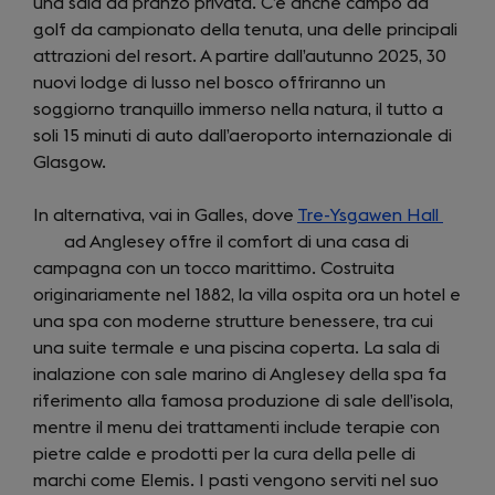
una sala da pranzo privata. C’è anche campo da
golf da campionato della tenuta, una delle principali
attrazioni del resort. A partire dall’autunno 2025, 30
nuovi lodge di lusso nel bosco offriranno un
soggiorno tranquillo immerso nella natura, il tutto a
soli 15 minuti di auto dall’aeroporto internazionale di
Glasgow.
In alternativa, vai in Galles, dove
Tre-Ysgawen Hall
(open
ad Anglesey offre il comfort di una casa di
in
campagna con un tocco marittimo. Costruita
a
originariamente nel 1882, la villa ospita ora un hotel e
new
una spa con moderne strutture benessere, tra cui
tab)
una suite termale e una piscina coperta. La sala di
inalazione con sale marino di Anglesey della spa fa
riferimento alla famosa produzione di sale dell’isola,
mentre il menu dei trattamenti include terapie con
pietre calde e prodotti per la cura della pelle di
marchi come Elemis. I pasti vengono serviti nel suo