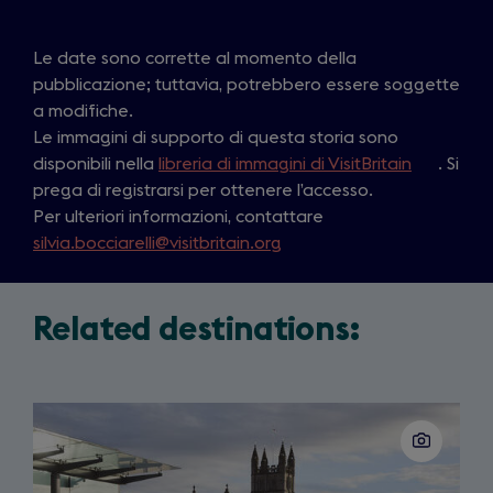
Le date sono corrette al momento della
pubblicazione; tuttavia, potrebbero essere soggette
a modifiche.
Le immagini di supporto di questa storia sono
disponibili nella
libreria di immagini di VisitBritain
(
. Si
prega di registrarsi per ottenere l’accesso.
o
Per ulteriori informazioni, contattare
p
silvia.bocciarelli@visitbritain.org
e
n
s
Related destinations:
i
n
a
n
Slide
e
1
of
w
3
t