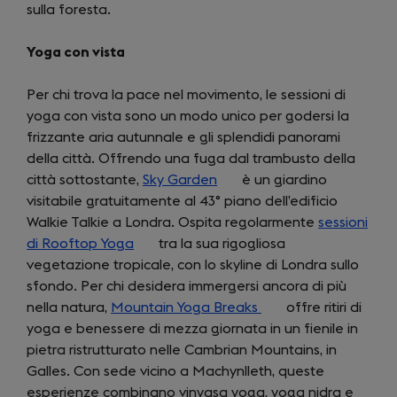
sulla foresta.
Yoga con vista
Per chi trova la pace nel movimento, le sessioni di
yoga con vista sono un modo unico per godersi la
frizzante aria autunnale e gli splendidi panorami
della città. Offrendo una fuga dal trambusto della
città sottostante,
Sky Garden
(opens
è un giardino
visitabile gratuitamente al 43° piano dell’edificio
in
Walkie Talkie a Londra. Ospita regolarmente
a
sessioni
di Rooftop Yoga
(opens
tra la sua rigogliosa
new
vegetazione tropicale, con lo skyline di Londra sullo
in
tab)
sfondo. Per chi desidera immergersi ancora di più
a
nella natura,
Mountain Yoga Breaks
new
(opens
offre ritiri di
yoga e benessere di mezza giornata in un fienile in
tab)
in
pietra ristrutturato nelle Cambrian Mountains, in
a
Galles. Con sede vicino a Machynlleth, queste
new
esperienze combinano vinyasa yoga, yoga nidra e
tab)