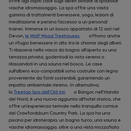
offre agli ospiti case sugli alberi dotate di spaziose
a
vasche idromassaggio. La spa offre una vasta
new
gamma di trattamenti benessere, yoga, lezioni di
tab)
meditazione e persino l’accesso a un personal
trainer. Immerse in un bosco appartato di 12 acri nel
Devon,
le Wolf Wood Treehouses
(opens
offrono anche
un rifugio benessere in alto tra le chiome degli alberi.
in
Ti rilasserai nella vasca da bagno all’aperto su una
a
terrazza privata, godentodi la vista serena o
new
rilassandoti in una sauna nel bosco. Le case
tab)
sull’albero eco-compatibili sono costruite con legno
proveniente da fonti sostenibili, garantendo un
impatto ambientale minimo. In alternativa,
la
Treetop Spa dell’Old Inn
(opens
a Bangor, nell’Irlanda
del Nord, è una nuova aggiunta all’hotel storico, che
in
offre un’esperienza termale nella tranquilla cornice
a
del Crawfordsburn Country Park. La spa ha una
new
piscina per idroterapia, un bagno turco, una sauna e
tab)
vasche idromassaggio, oltre a una vista mozzafiato