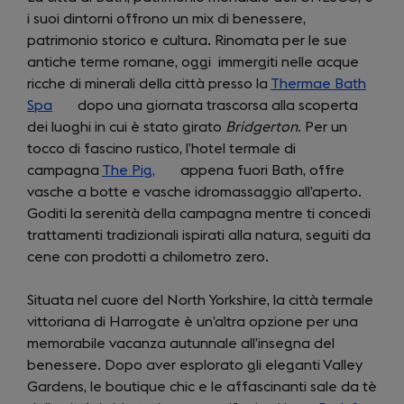
i suoi dintorni offrono un mix di benessere,
patrimonio storico e cultura. Rinomata per le sue
antiche terme romane, oggi immergiti nelle acque
ricche di minerali della città presso la
Thermae Bath
Spa
(opens
dopo una giornata trascorsa alla scoperta
dei luoghi in cui è stato girato
in
Bridgerton
. Per un
tocco di fascino rustico, l’hotel termale di
a
campagna
new
The Pig,
(opens
appena fuori Bath, offre
vasche a botte e vasche idromassaggio all’aperto.
tab)
in
Goditi la serenità della campagna mentre ti concedi
a
trattamenti tradizionali ispirati alla natura, seguiti da
new
cene con prodotti a chilometro zero.
tab)
Situata nel cuore del North Yorkshire, la città termale
vittoriana di Harrogate è un’altra opzione per una
memorabile vacanza autunnale all’insegna del
benessere. Dopo aver esplorato gli eleganti Valley
Gardens, le boutique chic e le affascinanti sale da tè