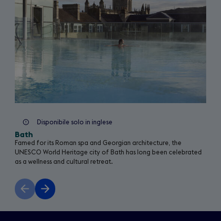
a
b
)
Disponibile solo in inglese
Bath
Famed for its Roman spa and Georgian architecture, the
UNESCO World Heritage city of Bath has long been celebrated
as a wellness and cultural retreat.
Previous
Next
slide
slide