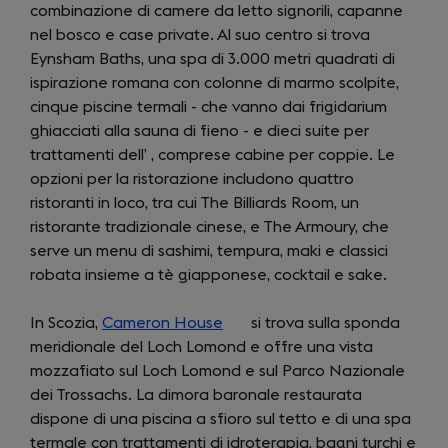
combinazione di camere da letto signorili, capanne
nel bosco e case private. Al suo centro si trova
Eynsham Baths, una spa di 3.000 metri quadrati di
ispirazione romana con colonne di marmo scolpite,
cinque piscine termali - che vanno dai frigidarium
ghiacciati alla sauna di fieno - e dieci suite per
trattamenti dell’ , comprese cabine per coppie. Le
opzioni per la ristorazione includono quattro
ristoranti in loco, tra cui The Billiards Room, un
ristorante tradizionale cinese, e The Armoury, che
serve un menu di sashimi, tempura, maki e classici
robata insieme a tè giapponese, cocktail e sake.
In Scozia,
Cameron House
(opens
si trova sulla sponda
meridionale del Loch Lomond e offre una vista
in
mozzafiato sul Loch Lomond e sul Parco Nazionale
a
dei Trossachs. La dimora baronale restaurata
new
dispone di una piscina a sfioro sul tetto e di una spa
tab)
termale con trattamenti di idroterapia, bagni turchi e