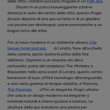
della città, i visitatori possono rifugiarsi in un
Park Spa
(op
. Situato in un parco lussureggiante a breve
in
distanza in auto dal centro della città, questo rifugio
a
di lusso dispone di una spa sul tetto e di un giardino
new
con piscine per idroterapia, saune panoramiche e un
tab)
bagno turco alle erbe.
Per un lusso moderno in un ambiente urbano,
il Six
Senses hotel and spa
(opens
di Londra, fiore all’occhiello
della catena, aprirà i battenti prima della fine
in
dell’anno. Ospitato in un emporio art déco
a
restaurato, parte del complesso The Whiteley a
new
Bayswater, nella zona ovest di Londra, questo centro
tab)
benessere di lusso offrirà tecnologie all’avanguardia
e una vasta gamma di terapie olistiche. A Fitzrovia,
The Newman
(opens
offre un elegante rifugio urbano
che unisce un design moderno ed elegante a
in
materiali naturali e interni spaziosi e luminosi. Le
a
strutture della spa includono una piscina per
new