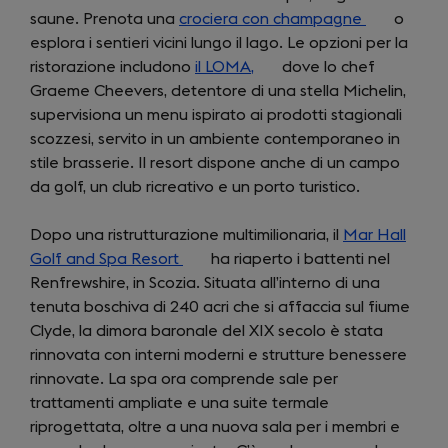
saune. Prenota una
crociera con champagne
(opens
o
esplora i sentieri vicini lungo il lago. Le opzioni per la
in
ristorazione includono
il LOMA,
(opens
dove lo chef
a
Graeme Cheevers, detentore di una stella Michelin,
in
new
supervisiona un menu ispirato ai prodotti stagionali
a
tab)
scozzesi, servito in un ambiente contemporaneo in
new
stile brasserie. Il resort dispone anche di un campo
tab)
da golf, un club ricreativo e un porto turistico.
Dopo una ristrutturazione multimilionaria, il
Mar Hall
Golf and Spa Resort
(opens
ha riaperto i battenti nel
Renfrewshire, in Scozia. Situata all’interno di una
in
tenuta boschiva di 240 acri che si affaccia sul fiume
a
Clyde, la dimora baronale del XIX secolo è stata
new
rinnovata con interni moderni e strutture benessere
tab)
rinnovate. La spa ora comprende sale per
trattamenti ampliate e una suite termale
riprogettata, oltre a una nuova sala per i membri e