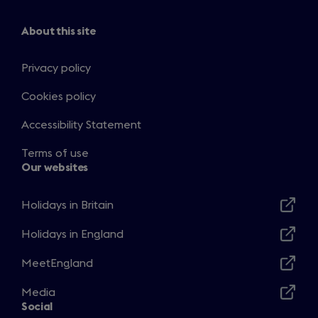
About this site
Privacy policy
Cookies policy
Accessibility Statement
Terms of use
Our websites
Holidays in Britain
Opens
in
Holidays in England
Opens
a
in
MeetEngland
new
Opens
a
window
in
Media
new
Opens
a
Social
window
in