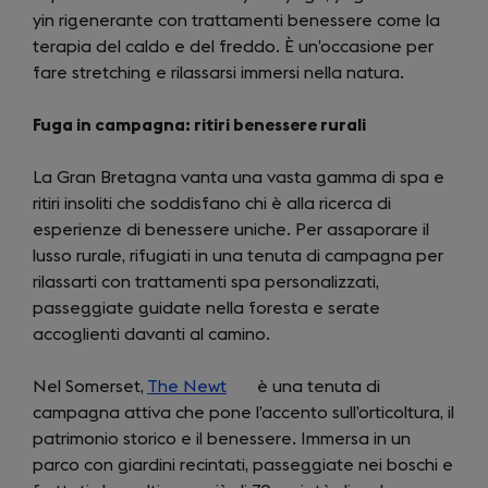
yin rigenerante con trattamenti benessere come la
terapia del caldo e del freddo. È un’occasione per
fare stretching e rilassarsi immersi nella natura.
Fuga in campagna: ritiri benessere rurali
La Gran Bretagna vanta una vasta gamma di spa e
ritiri insoliti che soddisfano chi è alla ricerca di
esperienze di benessere uniche. Per assaporare il
lusso rurale, rifugiati in una tenuta di campagna per
rilassarti con trattamenti spa personalizzati,
passeggiate guidate nella foresta e serate
accoglienti davanti al camino.
Nel Somerset,
The Newt
(opens
è una tenuta di
campagna attiva che pone l’accento sull’orticoltura, il
in
patrimonio storico e il benessere. Immersa in un
a
parco con giardini recintati, passeggiate nei boschi e
new