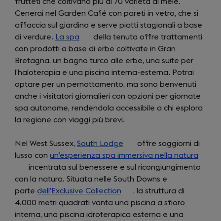
frutteti che coltivano più di 70 varietà di mele.
tab)
Cenerai nel Garden Café con pareti in vetro, che si
affaccia sul giardino e serve piatti stagionali a base
di verdure.
La spa
(opens
della tenuta offre trattamenti
con prodotti a base di erbe coltivate in Gran
in
Bretagna, un bagno turco alle erbe, una suite per
a
l’haloterapia e una piscina interna-esterna. Potrai
new
optare per un pernottamento, ma sono benvenuti
tab)
anche i visitatori giornalieri con opzioni per giornate
spa autonome, rendendola accessibile a chi esplora
la regione con viaggi più brevi.
Nel West Sussex,
South Lodge
(opens
offre soggiorni di
lusso con
un’esperienza spa immersiva nella natura
in
(open
incentrata sul benessere e sul ricongiungimento
a
in
con la natura. Situata nelle South Downs e
new
a
parte
dell’Exclusive Collection
(opens
tab)
, la struttura di
new
4.000 metri quadrati vanta una piscina a sfioro
in
tab)
interna, una piscina idroterapica esterna e una
a