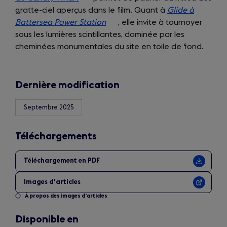
gratte-ciel aperçus dans le film. Quant à
in
new
Glide à
Battersea Power Station
a
(opens
, elle invite à tournoyer
tab)
sous les lumières scintillantes, dominée par les
new
in
cheminées monumentales du site en toile de fond.
tab)
a
new
tab)
Dernière modification
Septembre 2025
Téléchargements
Téléchargement en PDF
Images d'articles
À propos des images d'articles
Disponible en