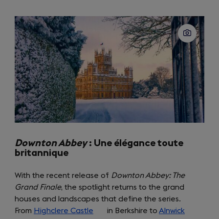
tab)
Downton Abbey
: Une élégance toute
britannique
With the recent release of
Downton Abbey: The
Grand Finale
, the spotlight returns to the grand
houses and landscapes that define the series.
From
Highclere Castle
(opens
in Berkshire to
Alnwick