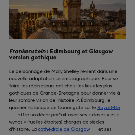
Frankenstein
: Edimbourg et Glasgow
version gothique
Le personnage de Mary Shelley revient dans une
nouvelle adaptation cinématographique. Pour se
faire, les réalisateurs ont choisi les lieux les plus
gothiques de Grande-Bretagne pour donner vie à
leur sombre vision de l’histoire. À Édimbourg, le
quartier historique de Canongate sur le
Royal Mile
(open
offre un décor parfait avec ses « closes » et «
in
wynds » (ruelles étroites) chargés de siècles
a
d’histoire. La
cathédrale de Glasgow
(opens
et ses
new