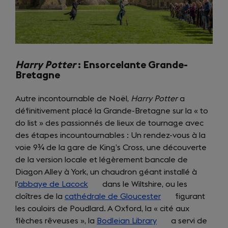
Harry Potter
: Ensorcelante Grande-
Bretagne
Autre incontournable de Noël,
Harry Potter
a
définitivement placé la Grande-Bretagne sur la « to
do list » des passionnés de lieux de tournage avec
des étapes incountournables : Un rendez-vous à la
voie 9¾ de la gare de King’s Cross, une découverte
de la version locale et légèrement bancale de
Diagon Alley à York, un chaudron géant installé à
l’
abbaye de Lacock
(opens
dans le Wiltshire, ou les
cloîtres de la
cathédrale de Gloucester
in
(opens
figurant
les couloirs de Poudlard. A Oxford, la « cité aux
a
in
flèches rêveuses », la
new
Bodleian Library
(opens
a
a servi de