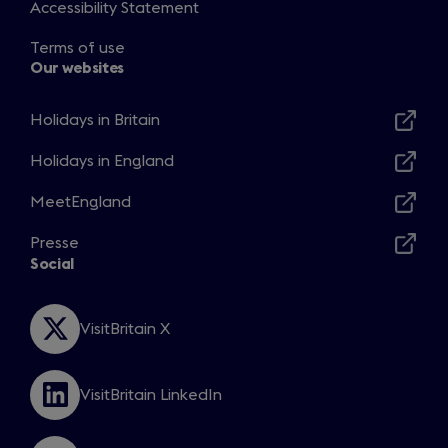
Accessibility Statement
a
b
Terms of use
)
Our websites
Holidays in Britain
Opens
in
Holidays in England
Opens
a
in
MeetEngland
new
Opens
a
window
in
Presse
new
Opens
a
Social
window
in
new
a
window
new
VisitBritain X
Opens
window
in
a
VisitBritain LinkedIn
new
Opens
window
in
a