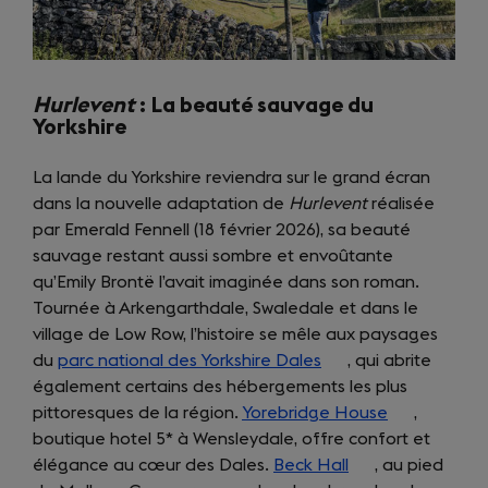
Hurlevent
: La beauté sauvage du
Yorkshire
La lande du Yorkshire reviendra sur le grand écran
dans la nouvelle adaptation de
Hurlevent
réalisée
par Emerald Fennell (18 février 2026), sa beauté
sauvage restant aussi sombre et envoûtante
qu’Emily Brontë l’avait imaginée dans son roman.
Tournée à Arkengarthdale, Swaledale et dans le
village de Low Row, l’histoire se mêle aux paysages
du
parc national des Yorkshire Dales
(opens
, qui abrite
également certains des hébergements les plus
in
pittoresques de la région.
Yorebridge House
a
(opens
,
boutique hotel 5* à Wensleydale, offre confort et
new
in
élégance au cœur des Dales.
Beck Hall
tab)
(opens
, au pied
a