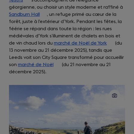
festifs
in
(opens
s’accompagnent de l’élégance
géorgienne, ou choisir un style moderne et raffiné à
a
in
Sandburn Hall
new
a
(opens
, un refuge primé au cœur de la
forêt, juste à l’extérieur d’York. Pendant les fêtes, la
tab)
new
in
féérie se répand dans toute la région : les rues
tab)
a
médiévales d’York s’illuminent de chalets en bois et
new
de vin chaud lors du
tab)
marché de Noël de York
(opens
(du
13 novembre au 21 décembre 2025), tandis que
in
Leeds voit son City Square transformé pour accueillir
a
son
marché de Noël
(opens
(du 21 novembre au 21
new
décembre 2025).
in
tab)
a
new
tab)