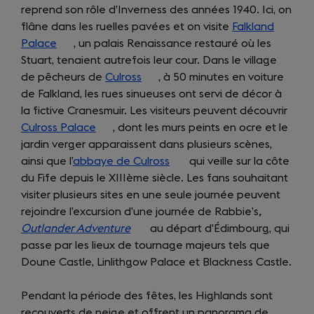
reprend son rôle d’Inverness des années 1940. Ici, on
tab)
new
a
flâne dans les ruelles pavées et on visite
tab)
Falkland
new
Palace
(opens
, un palais Renaissance restauré où les
tab)
Stuart, tenaient autrefois leur cour. Dans le village
in
de pêcheurs de
a
Culross
(opens
, à 50 minutes en voiture
de Falkland, les rues sinueuses ont servi de décor à
new
in
la fictive Cranesmuir. Les visiteurs peuvent découvrir
tab)
a
Culross Palace
(opens
, dont les murs peints en ocre et le
new
jardin verger apparaissent dans plusieurs scènes,
in
tab)
ainsi que l’
abbaye de Culross
a
(opens
qui veille sur la côte
du Fife depuis le XIIIème siècle. Les fans souhaitant
new
in
visiter plusieurs sites en une seule journée peuvent
tab)
a
rejoindre l’excursion d’une journée de Rabbie’s
new
,
Outlander Adventure
(opens
au départ d’Édimbourg, qui
tab)
passe par les lieux de tournage majeurs tels que
in
Doune Castle, Linlithgow Palace et Blackness Castle.
a
new
Pendant la période des fêtes, les Highlands sont
tab)
recouverts de neige et offrent un panorama de