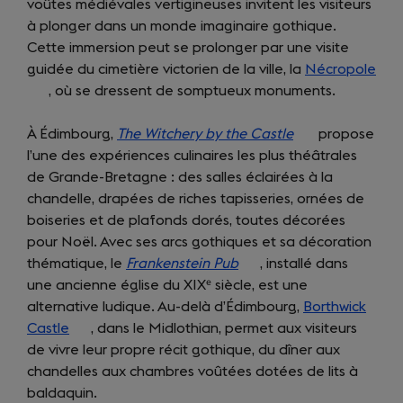
voûtes médiévales vertigineuses invitent les visiteurs
in
tab)
à plonger dans un monde imaginaire gothique.
a
Cette immersion peut se prolonger par une visite
new
guidée du cimetière victorien de la ville, la
tab)
Nécropole
(op
, où se dressent de somptueux monuments.
in
a
À Édimbourg,
The Witchery by the Castle
(opens
propose
new
l’une des expériences culinaires les plus théâtrales
in
tab)
de Grande-Bretagne : des salles éclairées à la
a
chandelle, drapées de riches tapisseries, ornées de
new
boiseries et de plafonds dorés, toutes décorées
tab)
pour Noël. Avec ses arcs gothiques et sa décoration
thématique, le
Frankenstein Pub
(opens
, installé dans
une ancienne église du XIXᵉ siècle, est une
in
alternative ludique. Au-delà d’Édimbourg,
a
Borthwick
Castle
(opens
, dans le Midlothian, permet aux visiteurs
new
de vivre leur propre récit gothique, du dîner aux
in
tab)
chandelles aux chambres voûtées dotées de lits à
a
baldaquin.
new