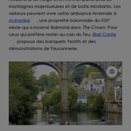
montagnes majestueuses et de lochs miroitants. Les
visiteurs peuvent vivre cette ambiance hivernale à
Ardverikie
(opens
, une propriété baronniale du XIXᵉ
siècle qui a incarné Balmoral dans
in
The Crown
. Pour
ceux qui préfère rester au coin du feu,
a
Blair Castle
(opens
propose des banquets festifs et des
new
in
démonstrations de fauconnerie.
tab)
a
new
tab)