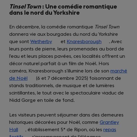
Tinsel Town
: Une comédie romantique
dans le nord du Yorkshire
En décembre, la comédie romantique
Tinsel Town
donnera vie aux bourgades du nord du Yorkshire
que sont
Wetherby
(opens
et
Knaresborough
(opens
. Avec
leurs ponts de pierre, leurs promenades au bord de
in
in
l’eau et leurs places pavées, ces localités offrent un
a
a
décor naturel parfait à un film de Noël. Hors
new
new
caméra, Knaresborough s’illumine lors de son
tab)
tab)
marché
de Noël
(opens
(6 et 7 décembre 2025) foisonnant de
stands traditionnels, de musique et de lumières
in
scintillantes, le tout avec le spectaculaire viaduc de
a
Nidd Gorge en toile de fond.
new
tab)
Les visiteurs peuvent séjourner dans des demeures
historiques décorées pour Noël, comme
Grantley
Hall
(opens
, établissement 5* de Ripon, où les
repas