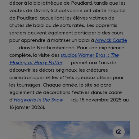
décor à la bibliothèque de Poudlard, tandis que les
tab)
in
new
voûtes de Divinity School voisine ont abrité l’hôpital
a
tab)
de Poudlard, accueillant les élèves victimes de
new
chutes de balai ou de sorts ratés. Les apprentis
tab)
sorciers peuvent également participer à des cours
pour apprendre à maitriser un balai à
Alnwick Castle
(ope
, dans le Northumberland. Pour une expérience
in
complète, la visite des
studios Warner Bros. :
The
a
Making of Harry Potter
(opens
permet aux fans de
new
découvrir les décors originaux, les créatures
in
tab)
animatroniques et les effets spéciaux utilisés pour
a
les tournages. Chaque année, le site se pare
new
également de décorations festives dans le cadre
tab)
d’
Hogwarts in the Snow
(opens
(du 15 novembre 2025 au
18 janvier 2026).
in
a
new
tab)