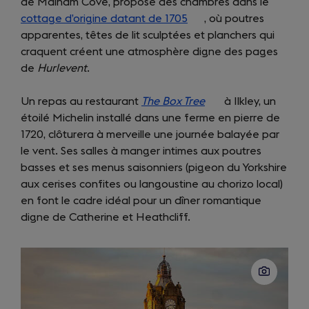
de Malham Cove, propose des chambres dans le
in
new
cottage d’origine datant de 1705
(opens
, où poutres
a
tab)
apparentes, têtes de lit sculptées et planchers qui
in
new
craquent créent une atmosphère digne des pages
a
tab)
de
Hurlevent
.
new
tab)
Un repas au restaurant
The Box Tree
(opens
à Ilkley, un
étoilé Michelin installé dans une ferme en pierre de
in
1720, clôturera à merveille une journée balayée par
a
le vent. Ses salles à manger intimes aux poutres
new
basses et ses menus saisonniers (pigeon du Yorkshire
tab)
aux cerises confites ou langoustine au chorizo local)
en font le cadre idéal pour un dîner romantique
digne de Catherine et Heathcliff.