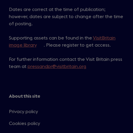
Dates are correct at the time of publication;
however, dates are subject to change after the time
of posting.
Supporting assets can be found in the
VisitBritain
image library
(
. Please register to get access.
o
For further information contact the Visit Britain press
p
team at
pressandpr@visitbritain.org
e
n
s
i
n
About this site
a
n
Privacy policy
e
Cookies policy
w
t