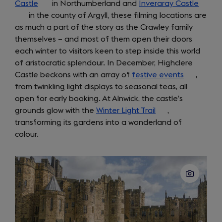
Castle
(opens
in Northumberland and
in
Inveraray Castle
(open
in the county of Argyll, these filming locations are
in
a
in
as much a part of the story as the Crawley family
a
new
a
themselves – and most of them open their doors
new
tab)
new
each winter to visitors keen to step inside this world
tab)
tab)
of aristocratic splendour. In December, Highclere
Castle beckons with an array of
festive events
(opens
,
from twinkling light displays to seasonal teas, all
in
open for early booking. At Alnwick, the castle’s
a
grounds glow with the
Winter Light Trail
(opens
,
new
transforming its gardens into a wonderland of
in
tab)
colour.
a
new
tab)