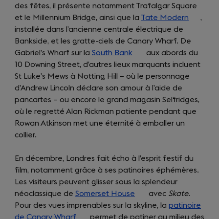
des fêtes, il présente notamment Trafalgar Square
et le Millennium Bridge, ainsi que la
Tate Modern
(opens
,
installée dans l’ancienne centrale électrique de
in
Bankside, et les gratte-ciels de Canary Wharf. De
a
Gabriel’s Wharf sur la
South Bank
(opens
aux abords du
new
10 Downing Street, d’autres lieux marquants incluent
in
tab)
St Luke’s Mews à Notting Hill – où le personnage
a
d’Andrew Lincoln déclare son amour à l’aide de
new
pancartes – ou encore le grand magasin Selfridges,
tab)
où le regretté Alan Rickman patiente pendant que
Rowan Atkinson met une éternité à emballer un
collier.
En décembre, Londres fait écho à l’esprit festif du
film, notamment grâce à ses patinoires éphémères.
Les visiteurs peuvent glisser sous la splendeur
néoclassique de
Somerset House
(opens
avec
Skate
.
Pour des vues imprenables sur la skyline, la
in
patinoire
de Canary Wharf
(opens
permet de patiner au milieu des
a