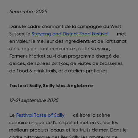
Septembre 2025
Dans le cadre charmant de la campagne du West
Sussex, le
Steyning and District Food Festival
(opens
met
en valeur le meilleur des ingrédients et de l’artisanat
in
de la région. Tout commence par le Steyning
a
Farmer’s Market suivi d’un programme chargé de
new
délices, de soirées pintxos, de visites de brasseries,
tab)
de food & drink trails, et d’ateliers pratiques.
Taste of Scilly, Scilly Isles, Angleterre
12-21 septembre 2025
Le
Festival Taste of Scilly
(opens
célèbre la scène
culinaire unique de l’archipel et met en valeur les
in
meilleurs produits locaux et les fruits de mer. Dans le
a
cadre pittoresque des îles Scilly, les amateurs de
new