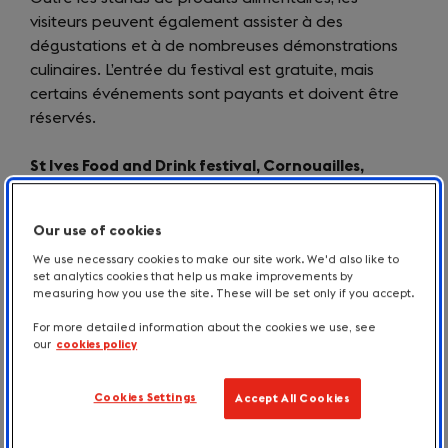
visiteurs peuvent également assister à des
dégustations et à de nombreuses démonstrations
culinaires. L’entrée du festival est gratuite, mais
certains événements sont payants et doivent être
réservés.
St Ives Food and Drink festival, Cornouailles,
Angleterre
Our use of cookies
Mai 2025
We use necessary cookies to make our site work. We'd also like to
set analytics cookies that help us make improvements by
Le
St Ives Food and Drink Festival
(opens
a lieu chaque
measuring how you use the site. These will be set only if you accept.
année dans cette ville pittoresque du littoral des
in
For more detailed information about the cookies we use, see
Cornouailles. Orgnaisé sur la plage de Porthminster, il
a
our
cookies policy
rassemble des chefs, des artisans et des
new
producteurs locaux pour présenter le meilleur de la
tab)
Cookies Settings
Accept All Cookies
scène gastronomique de la région, des fruits de mer
aux pâtisseries artisanales. Les visiteurs peuvent