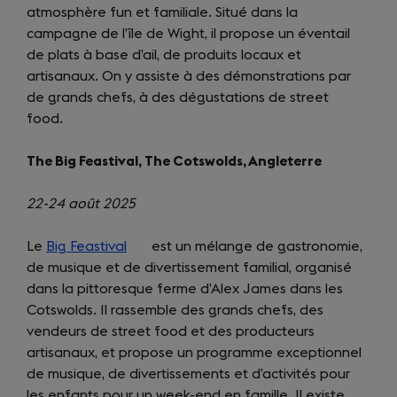
atmosphère fun et familiale. Situé dans la
new
campagne de l’île de Wight, il propose un éventail
tab)
de plats à base d’ail, de produits locaux et
artisanaux. On y assiste à des démonstrations par
de grands chefs, à des dégustations de street
food.
The Big Feastival, The Cotswolds, Angleterre
22-24 août 2025
Le
Big Feastival
(opens
est un mélange de gastronomie,
de musique et de divertissement familial, organisé
in
dans la pittoresque ferme d’Alex James dans les
a
Cotswolds. Il rassemble des grands chefs, des
new
vendeurs de street food et des producteurs
tab)
artisanaux, et propose un programme exceptionnel
de musique, de divertissements et d’activités pour
les enfants pour un week-end en famille. Il existe