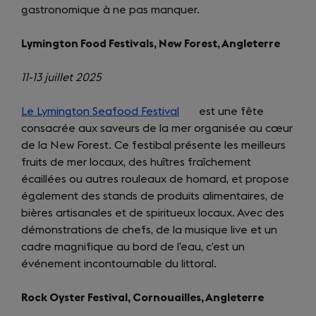
gastronomique à ne pas manquer.
Lymington Food Festivals, New Forest, Angleterre
11-13 juillet 2025
Le Lymington Seafood Festival
(opens
est une fête
consacrée aux saveurs de la mer organisée au cœur
in
de la New Forest. Ce festibal présente les meilleurs
a
fruits de mer locaux, des huîtres fraîchement
new
écaillées ou autres rouleaux de homard, et propose
tab)
également des stands de produits alimentaires, de
bières artisanales et de spiritueux locaux. Avec des
démonstrations de chefs, de la musique live et un
cadre magnifique au bord de l’eau, c’est un
événement incontournable du littoral.
Rock Oyster Festival, Cornouailles, Angleterre