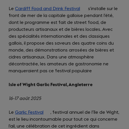
Le
Cardiff Food and Drink Festival
(opens
s’installe sur le
front de mer de la capitale galloise pendant l’été,
in
dont le programme est fait de street food, de
a
producteurs artisanaux et de bières locales. Avec
new
des spécialités internationales et des classiques
tab)
gallois, il propose des saveurs des quatre coins du
monde, des démonstrations arrosées de bières et
cidres artisanaux. Dans une atmosphère
décontractée, les amateurs de gastronomie ne
manqueraient pas ce festival populaire
Isle of Wight Garlic Festival, Angleterre
16-17 août 2025
Le
Garlic Festival
(opens
, festival annuel de l’île de Wight,
est le lieu incontournable pour tout ce qui concerne
in
l’ail, une célébration de cet ingrédient dans
a