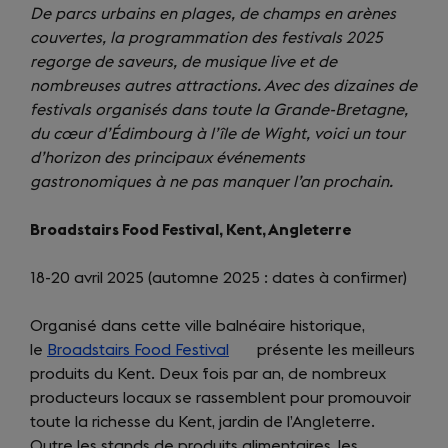
De parcs urbains en plages, de champs en arènes
couvertes, la programmation des festivals 2025
regorge de saveurs, de musique live et de
nombreuses autres attractions. Avec des dizaines de
festivals organisés dans toute la Grande-Bretagne,
du cœur d’Édimbourg à l’île de Wight, voici un tour
d’horizon des principaux événements
gastronomiques à ne pas manquer l’an prochain.
Broadstairs Food Festival, Kent, Angleterre
18-20 avril 2025 (automne 2025 : dates à confirmer)
Organisé dans cette ville balnéaire historique,
le
Broadstairs Food Festival
(opens
présente les meilleurs
produits du Kent. Deux fois par an, de nombreux
in
producteurs locaux se rassemblent pour promouvoir
a
toute la richesse du Kent, jardin de l’Angleterre.
new
Outre les stands de produits alimentaires, les
tab)