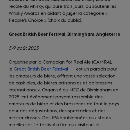
l’école du whisky, qui dure trois jours, ou soutenir les
tab)
Whisky Awards en aidant à juger la catégorie «
People’s Choice » (choix du public).
Great British Beer Festival, Birmingham, Angleterre
5-9 août 2025
Organisé par la Campaign for Real Ale (CAMRA),
le
Great British Beer Festival
(opens
est un paradis pour
les amateurs de bière, offrant une vaste sélection
in
de cask ales, de bières artisanales et de brassins
a
internationaux. Organisé au NEC de Birmingham en
new
2025, cet événement payant rassemble des
tab)
amateurs de bière et des brasseries de tout le pays
pour des dégustations, des spectacles et des
master classes. Des IPA houblonnées aux stouts
moelleuses, le festival offre aux visiteurs la