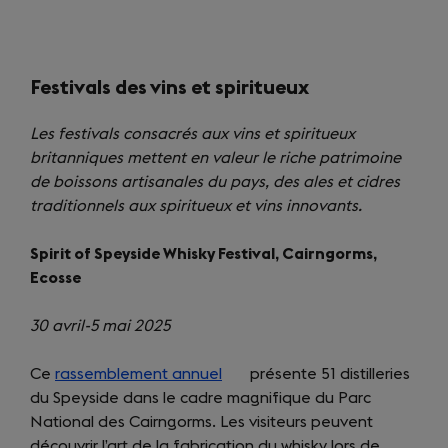
Festivals des vins et spiritueux
Les festivals consacrés aux vins et spiritueux
britanniques mettent en valeur le riche patrimoine
de boissons artisanales du pays, des ales et cidres
traditionnels aux spiritueux et vins innovants.
Spirit of Speyside Whisky Festival, Cairngorms,
Ecosse
30 avril-5 mai 2025
Ce
rassemblement annuel
(opens
présente 51 distilleries
du Speyside dans le cadre magnifique du Parc
in
National des Cairngorms. Les visiteurs peuvent
a
découvrir l’art de la fabrication du whisky lors de
new