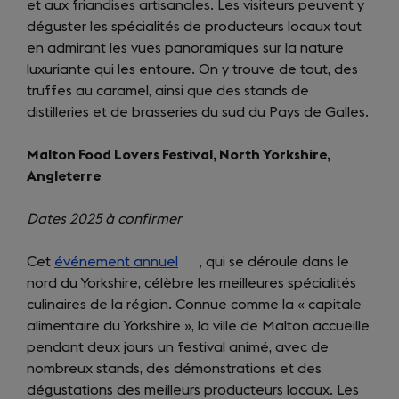
et aux friandises artisanales. Les visiteurs peuvent y
in
déguster les spécialités de producteurs locaux tout
a
en admirant les vues panoramiques sur la nature
new
luxuriante qui les entoure. On y trouve de tout, des
tab)
truffes au caramel, ainsi que des stands de
distilleries et de brasseries du sud du Pays de Galles.
Malton Food Lovers Festival, North Yorkshire,
Angleterre
Dates 2025 à confirmer
Cet
événement annuel
(opens
, qui se déroule dans le
nord du Yorkshire, célèbre les meilleures spécialités
in
culinaires de la région. Connue comme la « capitale
a
alimentaire du Yorkshire », la ville de Malton accueille
new
pendant deux jours un festival animé, avec de
tab)
nombreux stands, des démonstrations et des
dégustations des meilleurs producteurs locaux. Les