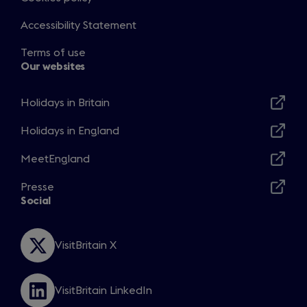
Accessibility Statement
Terms of use
Our websites
Holidays in Britain
Opens
in
Holidays in England
Opens
a
in
MeetEngland
new
Opens
a
window
in
Presse
new
Opens
a
Social
window
in
new
a
window
new
VisitBritain X
Opens
window
in
a
VisitBritain LinkedIn
new
Opens
window