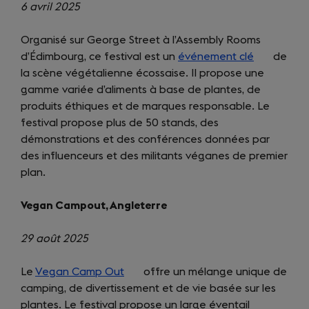
6 avril 2025
Organisé sur George Street à l’Assembly Rooms
d’Édimbourg, ce festival est un
événement clé
(opens
de
la scène végétalienne écossaise. Il propose une
in
gamme variée d’aliments à base de plantes, de
a
produits éthiques et de marques responsable. Le
new
festival propose plus de 50 stands, des
tab)
démonstrations et des conférences données par
des influenceurs et des militants véganes de premier
plan.
Vegan Campout, Angleterre
29 août 2025
Le
Vegan Camp Out
(opens
offre un mélange unique de
camping, de divertissement et de vie basée sur les
in
plantes. Le festival propose un large éventail
a