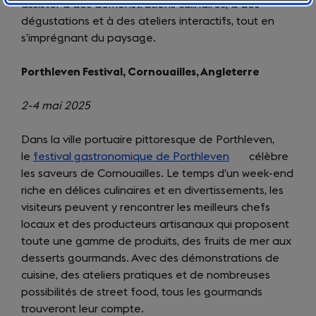
assister à des démonstrations culinaires, à des
dégustations et à des ateliers interactifs, tout en
s’imprégnant du paysage.
Porthleven Festival, Cornouailles, Angleterre
2-4 mai 2025
Dans la ville portuaire pittoresque de Porthleven,
le
festival gastronomique de Porthleven
(opens
célèbre
les saveurs de Cornouailles. Le temps d’un week-end
in
riche en délices culinaires et en divertissements, les
a
visiteurs peuvent y rencontrer les meilleurs chefs
new
locaux et des producteurs artisanaux qui proposent
tab)
toute une gamme de produits, des fruits de mer aux
desserts gourmands. Avec des démonstrations de
cuisine, des ateliers pratiques et de nombreuses
possibilités de street food, tous les gourmands
trouveront leur compte.