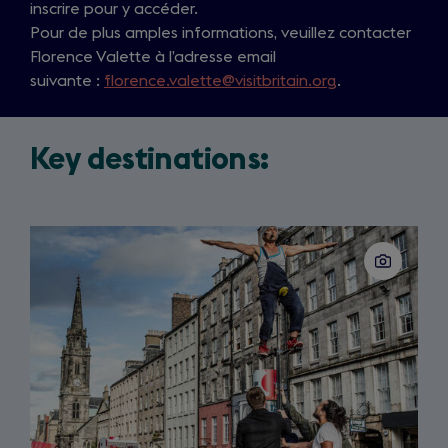
inscrire pour y accéder.
o
Pour de plus amples informations, veuillez contacter
p
Florence Valette à l’adresse email
e
suivante :
florence.valette@visitbritain.org
n
.
s
i
Key destinations:
n
a
n
e
Slide
w
1
of
t
3
a
b
)