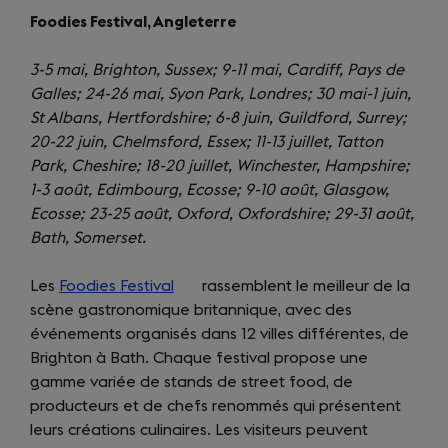
Foodies Festival, Angleterre
3-5 mai, Brighton, Sussex; 9-11 mai, Cardiff, Pays de
Galles; 24-26 mai, Syon Park, Londres; 30 mai-1 juin,
St Albans, Hertfordshire; 6-8 juin, Guildford, Surrey;
20-22 juin, Chelmsford, Essex; 11-13 juillet, Tatton
Park, Cheshire; 18-20 juillet, Winchester, Hampshire;
1-3 août, Edimbourg, Ecosse; 9-10 août, Glasgow,
Ecosse; 23-25 août, Oxford, Oxfordshire; 29-31 août,
Bath, Somerset.
Les
Foodies Festival
(opens
rassemblent le meilleur de la
scène gastronomique britannique, avec des
in
événements organisés dans 12 villes différentes, de
a
Brighton à Bath. Chaque festival propose une
new
gamme variée de stands de street food, de
tab)
producteurs et de chefs renommés qui présentent
leurs créations culinaires. Les visiteurs peuvent