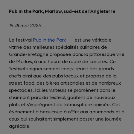
Pub in the Park, Marlow, sud-est de l’Angleterre
15-18 mai 2025
Le festival
Pub in the Park
(opens
est une véritable
vitrine des meilleures spécialités culinaires de
in
Grande-Bretagne proposée dans la pittoresque ville
a
de Marlow, à une heure de route de Londres. Ce
new
festival soigneusement conçu réunit des grands
tab)
chefs ainsi que des pubs locaux et propose de la
street food, des bières artisanales et de nombreux
spectacles. Ici, les visiteurs se promènent dans le
charmant parc du festival, goûtent de nouveaux
plats et s’imprègnent de l’atmosphère animée. Cet
événement a beaucoup à offrir aux gourmands et à
ceux qui souhaitent simplement passer une journée
agréable.