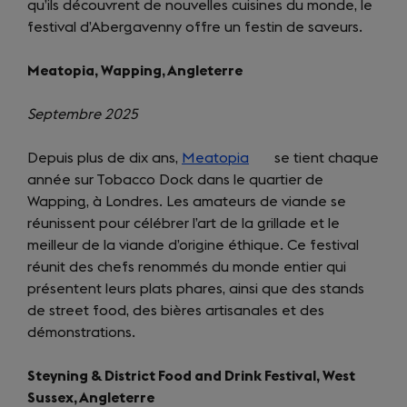
qu’ils découvrent de nouvelles cuisines du monde, le
festival d’Abergavenny offre un festin de saveurs.
Meatopia, Wapping, Angleterre
Septembre 2025
Depuis plus de dix ans,
Meatopia
(opens
se tient chaque
année sur Tobacco Dock dans le quartier de
in
Wapping, à Londres. Les amateurs de viande se
a
réunissent pour célébrer l’art de la grillade et le
new
meilleur de la viande d’origine éthique. Ce festival
tab)
réunit des chefs renommés du monde entier qui
présentent leurs plats phares, ainsi que des stands
de street food, des bières artisanales et des
démonstrations.
Steyning & District Food and Drink Festival, West
Sussex, Angleterre