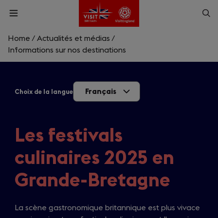
Skip
Op
Open
to
menu
sea
main
content
Home
/
Actualités et médias
/
What are you looking for?
Informations sur nos destinations
Enter
a
Français
Choix de la langue
search
Rechercher
query
Les festivals
culinaires 2025 en
Grande-Bretagne
La scène gastronomique britannique est plus vivace