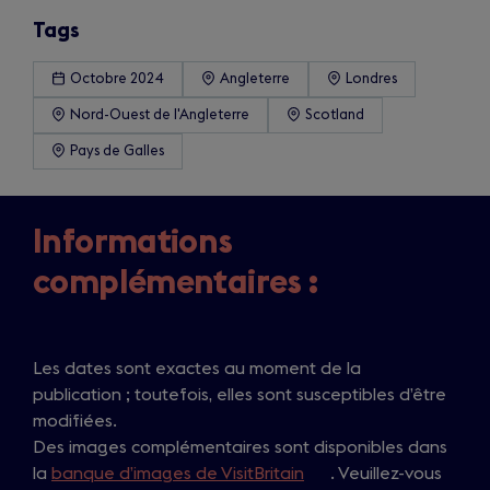
Tags
Octobre 2024
Angleterre
Londres
Nord-Ouest de l'Angleterre
Scotland
Pays de Galles
Informations
complémentaires :
Les dates sont exactes au moment de la
publication ; toutefois, elles sont susceptibles d’être
modifiées.
Des images complémentaires sont disponibles dans
la
banque d’images de VisitBritain
(
. Veuillez-vous