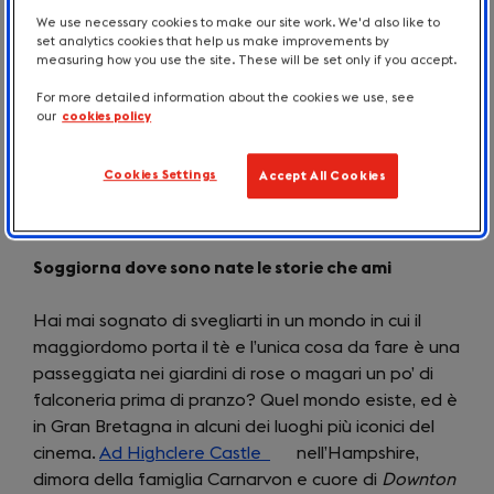
We use necessary cookies to make our site work. We'd also like to
set analytics cookies that help us make improvements by
measuring how you use the site. These will be set only if you accept.
For more detailed information about the cookies we use, see
our
cookies policy
Cookies Settings
Accept All Cookies
Soggiorna dove sono nate le storie che ami
Hai mai sognato di svegliarti in un mondo in cui il
maggiordomo porta il tè e l’unica cosa da fare è una
passeggiata nei giardini di rose o magari un po’ di
falconeria prima di pranzo? Quel mondo esiste, ed è
in Gran Bretagna in alcuni dei luoghi più iconici del
cinema.
Ad Highclere Castle
(opens
nell’Hampshire,
dimora della famiglia Carnarvon e cuore di
in
Downton