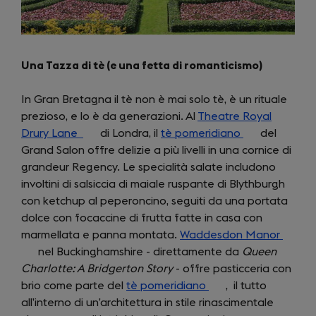
Una Tazza di tè (e una fetta di romanticismo)
In Gran Bretagna il tè non è mai solo tè, è un rituale
prezioso, e lo è da generazioni. Al
Theatre Royal
Drury Lane
(opens
di Londra, il
tè pomeridiano
(opens
del
Grand Salon offre delizie a più livelli in una cornice di
in
in
grandeur Regency. Le specialità salate includono
a
a
involtini di salsiccia di maiale ruspante di Blythburgh
new
new
con ketchup al peperoncino, seguiti da una portata
tab)
tab)
dolce con focaccine di frutta fatte in casa con
marmellata e panna montata.
Waddesdon Manor
(open
nel Buckinghamshire - direttamente da
Queen
in
Charlotte: A Bridgerton Story
- offre pasticceria con
a
brio come parte del
tè pomeridiano
(opens
, il tutto
new
all’interno di un’architettura in stile rinascimentale
in
tab)