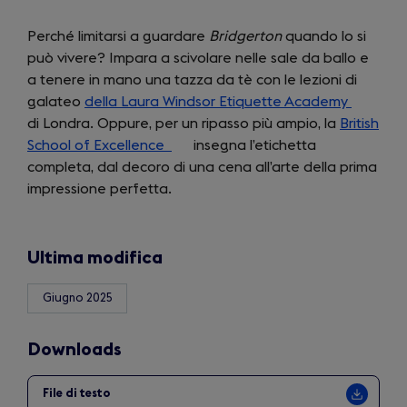
Perché limitarsi a guardare
Bridgerton
quando lo si
può vivere? Impara a scivolare nelle sale da ballo e
a tenere in mano una tazza da tè con le lezioni di
galateo
della Laura Windsor Etiquette Academy
(opens
di Londra. Oppure, per un ripasso più ampio, la
British
in
School of Excellence
(opens
insegna l’etichetta
a
completa, dal decoro di una cena all’arte della prima
in
new
impressione perfetta.
a
tab)
new
tab)
Ultima modifica
Giugno 2025
Downloads
File di testo