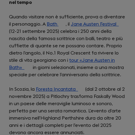
nel tempo
Quando visitare non è sufficiente, prova a diventare
il personaggio. A
Bath
(opens
, il
Jane Austen Festival
(opens
(12-21 settembre 2025) celebra i 250 anni della
in
in
nascita della famosa scrittrice con balli, teatro e più
a
a
cuffiette di quante se ne possano contare. Proprio
new
new
dietro l’angolo, il No.1 Royal Crescent fa rivivere lo
tab)
tab)
stile di vita georgiano con i
tour «Jane Austen in
Bath»
(opens
in giorni selezionati, insieme a una mostra
speciale per celebrare l’anniversario della scrittrice.
in
a
In Scozia, la
new
Foresta Incantata
(opens
(dal 2 ottobre al 2
novembre 2025) a Pitlochry trasforma Faskally Wood
tab)
in
in un paese delle meraviglie luminoso e sonoro,
a
perfetto per una serata romantica. L’evento d’arte
new
immersiva nell’Highland Perthshire dura da oltre 20
tab)
anni e i dettagli completi per l’evento del 2025
devono ancora essere annunciati.