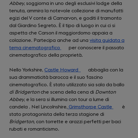
Abbey
, soggiorna in uno degli esclusivi lodge della
a
tenuta, ammira la notevole collezione di manufatti
new
egizi del V conte di Carnarvon, e goditi il tramonto
tab)
dal Giardino Segreto. È il tipo di luogo in cui ci si
aspetta che Carson il maggiordomo appaia a
colazione. Partecipa anche ad una
visita guidata a
tema cinematografico
(opens
per conoscere il passato
cinematografico della proprietà.
in
a
Nello Yorkshire,
Castle Howard
new
(opens
abbaglia con la
sua drammaticità barocca e il suo fascino
tab)
in
cinematografico. È stato utilizzato sia sala da ballo
a
di Bridgerton
che scena della cena di
new
Downton
Abbey
, e la sera si illumina con tour a lume di
tab)
candela . Nel Lincolnshire,
Grimsthorpe Castle
(opens
è
stato protagonista della terza stagione di
in
Bridgerton
, con torrette e arazzi perfetti per baci
a
rubati e romanticismo.
new
tab)