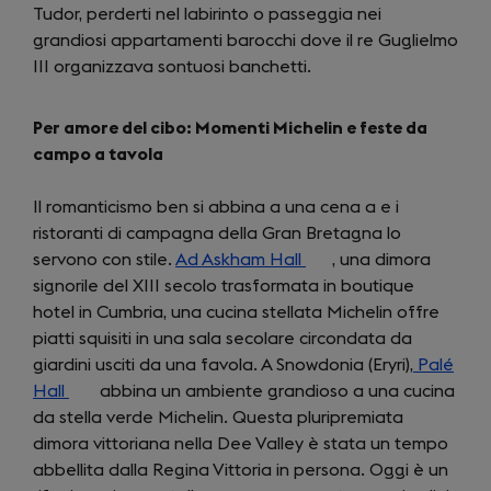
Tudor, perderti nel labirinto o passeggia nei
new
grandiosi appartamenti barocchi dove il re Guglielmo
tab)
III organizzava sontuosi banchetti.
Per amore del cibo: Momenti Michelin e feste da
campo a tavola
Il romanticismo ben si abbina a una cena a e i
ristoranti di campagna della Gran Bretagna lo
servono con stile.
Ad Askham Hall
(opens
, una dimora
signorile del XIII secolo trasformata in boutique
in
hotel in Cumbria, una cucina stellata Michelin offre
a
piatti squisiti in una sala secolare circondata da
new
giardini usciti da una favola. A Snowdonia (Eryri),
tab)
Palé
Hall
(opens
abbina un ambiente grandioso a una cucina
da stella verde Michelin. Questa pluripremiata
in
dimora vittoriana nella Dee Valley è stata un tempo
a
abbellita dalla Regina Vittoria in persona. Oggi è un
new