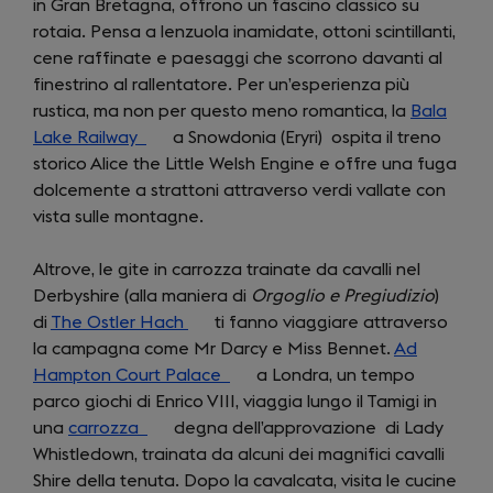
in Gran Bretagna, offrono un fascino classico su
in
a
rotaia. Pensa a lenzuola inamidate, ottoni scintillanti,
a
new
cene raffinate e paesaggi che scorrono davanti al
new
tab)
finestrino al rallentatore. Per un’esperienza più
tab)
rustica, ma non per questo meno romantica, la
Bala
Lake Railway
(opens
a Snowdonia (Eryri) ospita il treno
storico Alice the Little Welsh Engine e offre una fuga
in
dolcemente a strattoni attraverso verdi vallate con
a
vista sulle montagne.
new
tab)
Altrove, le gite in carrozza trainate da cavalli nel
Derbyshire (alla maniera di
Orgoglio e Pregiudizio
)
di
The Ostler Hach
(opens
ti fanno viaggiare attraverso
la campagna come Mr Darcy e Miss Bennet.
in
Ad
Hampton Court Palace
a
(opens
a Londra, un tempo
parco giochi di Enrico VIII, viaggia lungo il Tamigi in
new
in
una
carrozza
(opens
degna dell’approvazione di Lady
tab)
a
Whistledown, trainata da alcuni dei magnifici cavalli
in
new
Shire della tenuta. Dopo la cavalcata, visita le cucine
a
tab)