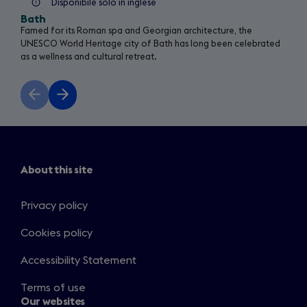
Disponibile solo in inglese
Bath
Famed for its Roman spa and Georgian architecture, the
UNESCO World Heritage city of Bath has long been celebrated
as a wellness and cultural retreat.
Previous
Next
slide
slide
About this site
Privacy policy
Cookies policy
Accessibility Statement
Terms of use
Our websites