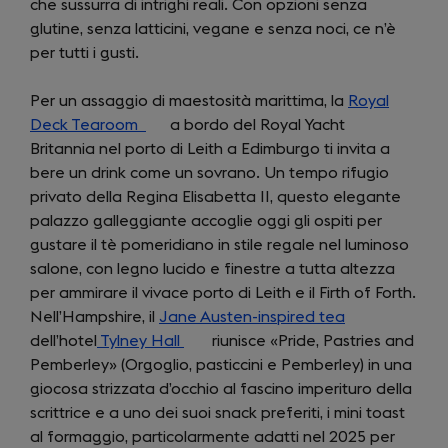
che sussurra di intrighi reali. Con opzioni senza
a
glutine, senza latticini, vegane e senza noci, ce n’è
new
per tutti i gusti.
tab)
Per un assaggio di maestosità marittima, la
Royal
Deck Tearoom
(opens
a bordo del Royal Yacht
Britannia nel porto di Leith a Edimburgo ti invita a
in
bere un drink come un sovrano. Un tempo rifugio
a
privato della Regina Elisabetta II, questo elegante
new
palazzo galleggiante accoglie oggi gli ospiti per
tab)
gustare il tè pomeridiano in stile regale nel luminoso
salone, con legno lucido e finestre a tutta altezza
per ammirare il vivace porto di Leith e il Firth of Forth.
Nell’Hampshire, il
Jane Austen-inspired tea
(opens
dell’hotel
Tylney Hall
(opens
riunisce «Pride, Pastries and
in
Pemberley» (Orgoglio, pasticcini e Pemberley) in una
in
a
giocosa strizzata d’occhio al fascino imperituro della
a
new
scrittrice e a uno dei suoi snack preferiti, i mini toast
new
tab)
al formaggio, particolarmente adatti nel 2025 per
tab)