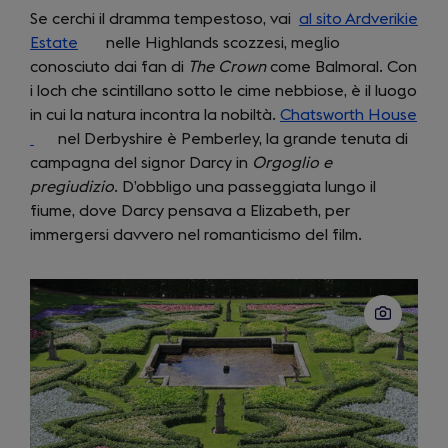
Se cerchi il dramma tempestoso, vai
al sito Ardverikie
Estate
(opens
nelle Highlands scozzesi, meglio
conosciuto dai fan di
in
The Crown
come Balmoral. Con
i loch che scintillano sotto le cime nebbiose, è il luogo
a
in cui la natura incontra la nobiltà.
new
Chatsworth House
(opens
nel Derbyshire è Pemberley, la grande tenuta di
tab)
campagna del signor Darcy in
in
Orgoglio e
pregiudizio
a
. D’obbligo una passeggiata lungo il
fiume, dove Darcy pensava a Elizabeth, per
new
immergersi davvero nel romanticismo del film.
tab)