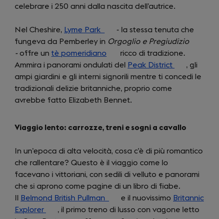
celebrare i 250 anni dalla nascita dell’autrice.
Nel Cheshire,
Lyme Park
(opens
- la stessa tenuta che
fungeva da Pemberley in
in
Orgoglio e Pregiudizio
-
offre un
tè pomeridiano
a
(opens
ricco di tradizione.
Ammira i panorami ondulati del
new
in
Peak District
(opens
, gli
ampi giardini e gli interni signorili mentre ti concedi le
tab)
a
in
tradizionali delizie britanniche, proprio come
new
a
avrebbe fatto Elizabeth Bennet.
tab)
new
tab)
Viaggio lento: carrozze, treni e sogni a cavallo
In un’epoca di alta velocità, cosa c’è di più romantico
che rallentare? Questo è il viaggio come lo
facevano i vittoriani, con sedili di velluto e panorami
che si aprono come pagine di un libro di fiabe.
Il
Belmond British Pullman
(opens
e il nuovissimo
Britannic
Explorer
(opens
, il primo treno di lusso con vagone letto
in