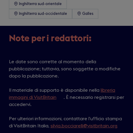
Inghilterra sud-orientale
Inghilterra sud-occidentale
Galles
Note per i redattori:
Le date sono corrette al momento della
pubblicazione; tuttavia, sono soggette a modifiche
dopo la pubblicazione.
Il materiale di supporto è disponibile nella
libreria
immagini di VisitBritain
(
. È necessario registrarsi per
accedervi.
o
p
Per ulteriori informazioni, contattare l’ufficio stampa
e
di VisitBritain Italia,
silvia.bocciarelli@visitbritain.org
n