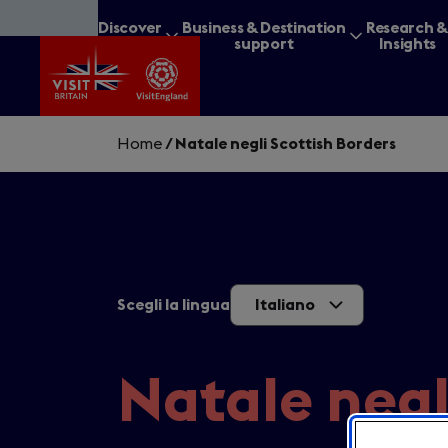
Skip
Discover
Business & Destination
Research 
to
Britain
support
Insights
main
content
Home
/
Natale negli Scottish Borders
What are you lookin
Scegli la lingua
Italiano
Natale negl