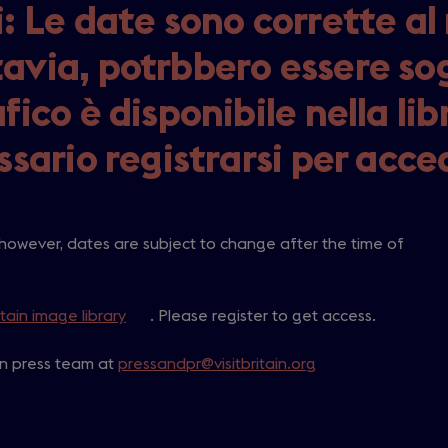
i: Le date sono corrette a
tavia, potrbbero essere so
fico è disponibile nella li
ssario registrarsi per acce
 however, dates are subject to change after the time of
itain image library
(
. Please register to get access.
o
ain press team at
pressandpr@visitbritain.org
p
e
n
s