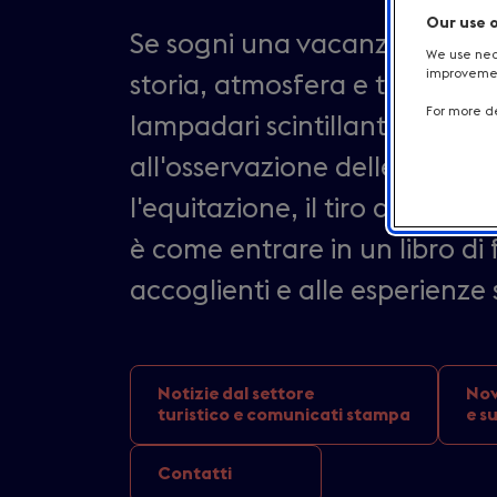
Our use 
Se sogni una vacanza festiva 
We use nece
improvement
storia, atmosfera e tanto sple
For more de
lampadari scintillanti alle fie
all'osservazione delle stelle s
l'equitazione, il tiro al piatt
è come entrare in un libro di 
accoglienti e alle esperienze 
Notizie dal settore
Nov
turistico e comunicati stampa
e s
Contatti