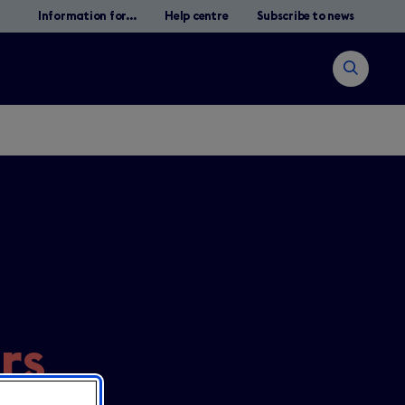
Information for...
Help centre
Subscribe to news
Open
search
Cerca
rs