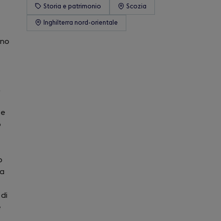
Storia e patrimonio
Scozia
Inghilterra nord-orientale
ano
,
 e
o
o
ua
 di
e