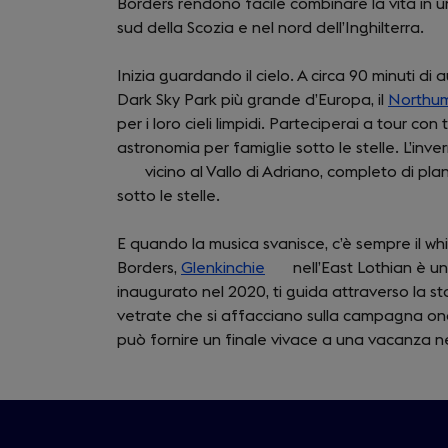
Borders rendono facile combinare la vita in un 
sud della Scozia e nel nord dell’Inghilterra.
Inizia guardando il cielo. A circa 90 minuti di a
Dark Sky Park più grande d’Europa, il
Northum
per i loro cieli limpidi. Parteciperai a tour co
astronomia per famiglie sotto le stelle. L’i
vicino al Vallo di Adriano, completo di pl
sotto le stelle.
E quando la musica svanisce, c’è sempre il wh
Borders,
Glenkinchie
(opens
nell’East Lothian è una
inaugurato nel 2020, ti guida attraverso la st
in
vetrate che si affacciano sulla campagna ond
a
può fornire un finale vivace a una vacanza ne
new
tab)