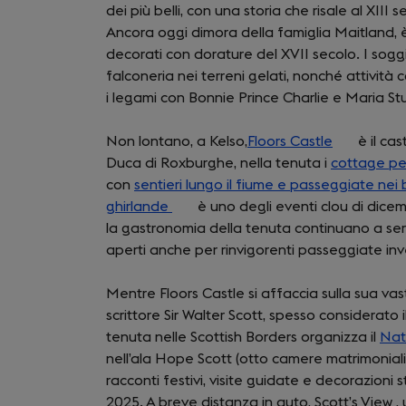
dei più belli, con una storia che risale al XI
in
Ancora oggi dimora della famiglia Maitland, è
a
decorati con dorature del XVII secolo. I soggior
new
falconeria nei terreni gelati, nonché attività com
tab)
i legami con Bonnie Prince Charlie e Maria Stuar
Non lontano, a Kelso,
Floors Castle
(opens
è il cas
Duca di Roxburghe, nella tenuta i
cottage pe
in
con
sentieri lungo il fiume e passeggiate nei
a
ghirlande
(opens
è uno degli eventi clou di dicemb
new
la gastronomia della tenuta continuano a ser
in
tab)
aperti anche per rinvigorenti passeggiate inv
a
new
Mentre Floors Castle si affaccia sulla sua vas
tab)
scrittore Sir Walter Scott, spesso considerat
tenuta nelle Scottish Borders organizza il
Nat
nell’ala Hope Scott (otto camere matrimonial
racconti festivi, visite guidate e decorazioni
2025. A breve distanza in auto, Scott’s View , 