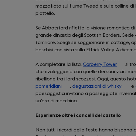
mozzafiato sul fiume Tweed e sulle colline di E
piattello.
Se Abbotsford riflette la visione romantica d
grande dinastia degli Scottish Borders. Sede 
familiare. Scegli se soggiornare in cottage, a
boschivi con vista sulla Ettrick Valley. A dice
A completare la lista,
Carberry Tower
(opens
si tr
che rivaleggiano con quelle dei suoi vicini mer
in
ribellione tra i lord scozzesi. Oggi, questo ho
a
pomeridiani
(opens
,
degustazioni di whisky
new
(open
e
paesaggistici invitano a passeggiate invernali
in
tab)
in
un’ora di macchina.
a
a
new
new
Esperienze oltre i cancelli del castello
tab)
tab)
Non tutti i ricordi delle feste hanno bisogno di