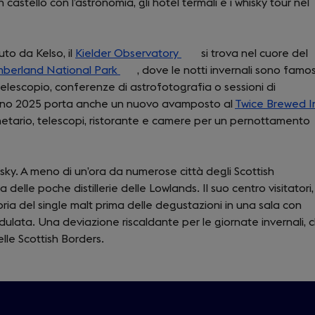
castello con l’astronomia, gli hotel termali e i whisky tour nel
uto da Kelso, il
Kielder Observatory
(opens
si trova nel cuore del
berland National Park
(opens
, dove le notti invernali sono famo
in
n telescopio, conferenze di astrofotografia o sessioni di
in
a
nverno 2025 porta anche un nuovo avamposto al
a
new
Twice Brewed I
anetario, telescopi, ristorante e camere per un pernottamento
new
tab)
tab)
isky. A meno di un’ora da numerose città degli Scottish
 delle poche distillerie delle Lowlands. Il suo centro visitatori,
oria del single malt prima delle degustazioni in una sala con
ulata. Una deviazione riscaldante per le giornate invernali, 
lle Scottish Borders.