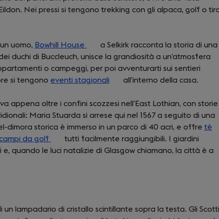
ildon. Nei pressi si tengono trekking con gli alpaca, golf o tiro
tab)
i un uomo,
Bowhill House
(opens
a Selkirk racconta la storia di una
dei duchi di Buccleuch, unisce la grandiosità a un’atmosfera
in
ppartamenti o campeggi, per poi avventurarti sui sentieri
a
mbre si tengono
eventi stagionali
new
(opens
all’interno della casa.
tab)
in
ova appena oltre i confini scozzesi nell’East Lothian, con storie
a
idionali: Maria Stuarda si arrese qui nel 1567 a seguito di una
new
tel-dimora storica è immerso in un parco di 40 acri, e offre
tab)
tè
s
campi da golf
(opens
tutti facilmente raggiungibili. I giardini
 e, quando le luci natalizie di Glasgow chiamano, la città è a
in
a
new
tab)
 un lampadario di cristallo scintillante sopra la testa. Gli Scott