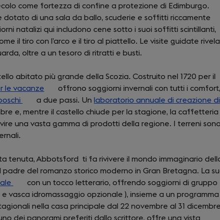
II secolo come fortezza di confine a protezione di Edimburgo.
 dotato di una sala da ballo, scuderie e soffitti riccamente
ni natalizi qui includono cene sotto i suoi soffitti scintillanti,
e il tiro con l’arco e il tiro al piattello. Le visite guidate rivel
da, oltre a un tesoro di ritratti e busti.
tello abitato più grande della Scozia. Costruito nel 1720 per il
r le vacanze
(opens
offrono soggiorni invernali con tutti i comfort
 boschi
(opens
a due passi. Un
in
laboratorio annuale di creazione di
re e, mentre il castello chiude per la stagione, la caffetteria
in
a
vire una vasta gamma di prodotti della regione. I terreni son
a
new
ernali.
new
tab)
tab)
ta tenuta, Abbotsford ti fa rivivere il mondo immaginario dell
o il padre del romanzo storico moderno in Gran Bretagna. La s
ale
(opens
con un tocco letterario, offrendo soggiorni di gruppo
i e vasca idromassaggio opzionale ), insieme a un programma
in
 stagionali nella casa principale dal 22 novembre al 31 dicembr
a
uno dei panorami preferiti dallo scrittore, offre una vista
new