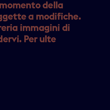
l momento della
ggette a modifiche.
breria immagini di
dervi. Per ulte