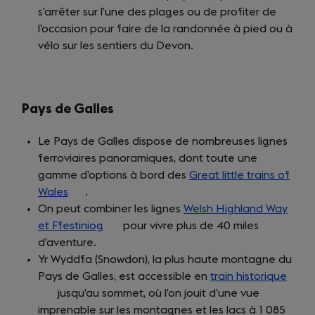
s’arrêter sur l’une des plages ou de profiter de
l’occasion pour faire de la randonnée à pied ou à
vélo sur les sentiers du Devon.
Pays de Galles
Le Pays de Galles dispose de nombreuses lignes
ferroviaires panoramiques, dont toute une
gamme d’options à bord des
Great little trains of
Wales
(opens
.
On peut combiner les lignes
in
Welsh Highland Way
et Ffestiniog
a
(opens
pour vivre plus de 40 miles
d’aventure.
new
in
Yr Wyddfa (Snowdon), la plus haute montagne du
tab)
a
Pays de Galles, est accessible en
new
train historique
(ope
jusqu’au sommet, où l’on jouit d’une vue
tab)
in
imprenable sur les montagnes et les lacs à 1 085
a