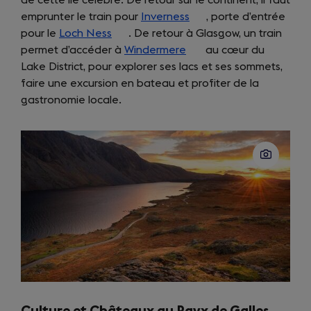
emprunter le train pour
a
Inverness
(opens
, porte d’entrée
pour le
new
Loch Ness
(opens
. De retour à Glasgow, un train
in
permet d’accéder à
tab)
in
Windermere
(opens
a
au cœur du
Lake District, pour explorer ses lacs et ses sommets,
a
in
new
faire une excursion en bateau et profiter de la
new
a
tab)
gastronomie locale.
tab)
new
tab)