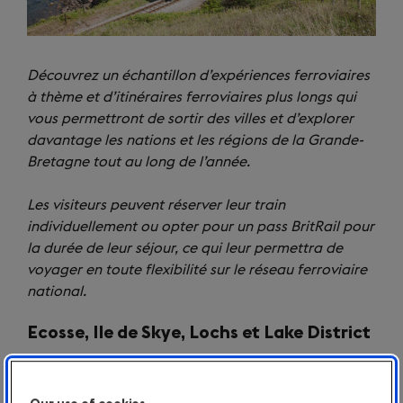
Découvrez un échantillon d’expériences ferroviaires
à thème et d’itinéraires ferroviaires plus longs qui
vous permettront de sortir des villes et d’explorer
davantage les nations et les régions de la Grande-
Bretagne tout au long de l’année.
Les visiteurs peuvent réserver leur train
individuellement ou opter pour un pass BritRail pour
la durée de leur séjour, ce qui leur permettra de
voyager en toute flexibilité sur le réseau ferroviaire
national.
Ecosse, Ile de Skye, Lochs et Lake District
Edimbourg - Glasgow - Fort William - Mallaig - Ile de
Skye - Inverness – Glasgow – Windermere