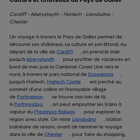
Culture et Châteaux au Payx de Galles
Cardiff - Aberystwyth - Harlech - Llandudno -
Chester
Un voyage à travers le Pays de Galles permet de
découvrir ses châteaux, sa culture et son littoral. Au
départ de la ville de
Cardiff
(opens
, on prend le train
jusqu’à
Aberystwyth
(opens
pour profiter de vacances en
in
bord de mer, puis la Cambrian Coast Line vers le
in
a
nord, à travers le parc national de
a
new
Snowdonia
(opens
,
jusqu’à Harlech.
Harlech Castle
new
tab)
(opens
est perché au
in
sommet d’une colline et l’incroyable village
tab)
in
a
de
Portmeirion
(opens
se trouve non loin de là.
a
new
A
Porthmadog
(opens
in
, on peut emprunter les trains à
new
tab)
vapeur du
Ffestiniog Railway
in
a
(opens
tab)
pour explorer la
région avec style. On visite
a
new
Llandudno
in
(opens
, station
balnéaire de renom, avant de terminer le voyage
new
tab)
a
in
dans la ville de
tab)
Chester
(opens
, pour faire du shopping,
new
a