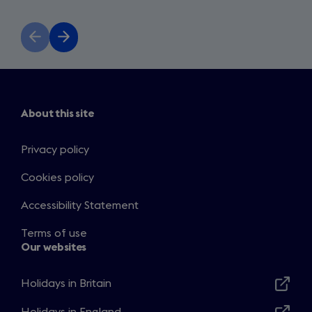
Previous
Next
slide
slide
About this site
Privacy policy
Cookies policy
Accessibility Statement
Terms of use
Our websites
Holidays in Britain
Opens
in