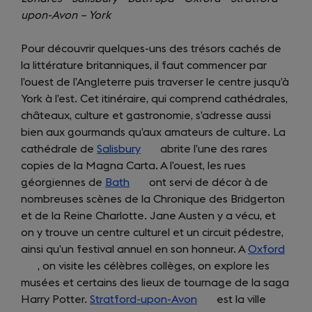
upon-Avon – York
Pour découvrir quelques-uns des trésors cachés de
la littérature britanniques, il faut commencer par
l’ouest de l’Angleterre puis traverser le centre jusqu’à
York à l’est. Cet itinéraire, qui comprend cathédrales,
châteaux, culture et gastronomie, s’adresse aussi
bien aux gourmands qu’aux amateurs de culture. La
cathédrale de
Salisbury
(opens
abrite l’une des rares
copies de la Magna Carta. A l’ouest, les rues
in
géorgiennes de
Bath
(opens
a
ont servi de décor à de
nombreuses scènes de la Chronique des Bridgerton
in
new
et de la Reine Charlotte. Jane Austen y a vécu, et
a
tab)
on y trouve un centre culturel et un circuit pédestre,
new
ainsi qu’un festival annuel en son honneur. A
tab)
Oxford
(ope
, on visite les célèbres collèges, on explore les
in
musées et certains des lieux de tournage de la saga
a
Harry Potter.
Stratford-upon-Avon
(opens
est la ville
new