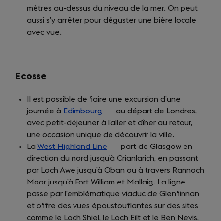
mètres au-dessus du niveau de la mer. On peut
new
aussi s’y arrêter pour déguster une bière locale
tab)
avec vue.
Ecosse
Il est possible de faire une excursion d’une
journée à
Edimbourg
(opens
au départ de Londres,
avec petit-déjeuner à l’aller et dîner au retour,
in
une occasion unique de découvrir la ville.
a
La
West Highland Line
new
(opens
part de Glasgow en
direction du nord jusqu’à Crianlarich, en passant
tab)
in
par Loch Awe jusqu’à Oban ou à travers Rannoch
a
Moor jusqu’à Fort William et Mallaig. La ligne
new
passe par l’emblématique viaduc de Glenfinnan
tab)
et offre des vues époustouflantes sur des sites
comme le Loch Shiel, le Loch Eilt et le Ben Nevis,