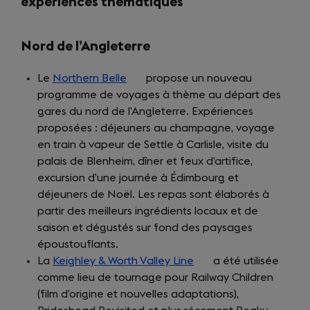
expériences thématiques
Nord de l’Angleterre
Le
Northern Belle
(opens
propose un nouveau
programme de voyages à thème au départ des
in
gares du nord de l’Angleterre. Expériences
a
proposées : déjeuners au champagne, voyage
new
en train à vapeur de Settle à Carlisle, visite du
tab)
palais de Blenheim, dîner et feux d’artifice,
excursion d’une journée à Édimbourg et
déjeuners de Noël. Les repas sont élaborés à
partir des meilleurs ingrédients locaux et de
saison et dégustés sur fond des paysages
époustouflants.
La
Keighley & Worth Valley Line
(opens
a été utilisée
comme lieu de tournage pour Railway Children
in
(film d’origine et nouvelles adaptations),
a