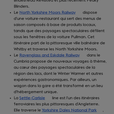
Brideshead Revisited et plus récement Peaky
new
Blinders.
tab)
Le
North Yorkshire Moors Railway
(opens
dispose
d’une voiture-restaurant qui sert des menus de
in
saison composés à base de produits locaux,
a
tandis que des paysages spectaculaires défilent
new
sous les fenêtres de la voiture Pullman. Cet
tab)
itinéraire part de la pittoresque ville balnéaire de
Whitby et traverse les North Yorkshire Moors.
Le
Ravenglass and Eskdale Railway
(opens
dans le
Cumbria propose de nouveaux voyages à thème,
in
au cœur des paysages spectaculaires de la
a
région des lacs, dont le Winter Warmer et autres
new
expériences gastronomiques. Par ailleurs, un
tab)
wagon dans la gare a été transformé en un lieu
d’hébergement unique.
La
Settle-Carlisle
(opens
line est l’un des itinéraires
ferroviaires les plus pittoresques d’Angleterre.
in
Elle traverse le
Yorkshire Dales National Park
a
(opens
,