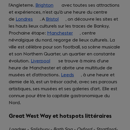
l’Angleterre.
Brighton
(opens
avec toutes ses attractions
et expériences, n’est qu’à une heure du centre
in
de
Londres
(opens
. A
Bristol
a
(opens
, on découvre les sites et
les hauts lieux culturels sur les traces de Banksy.
in
new
in
Prochaine étape:
a
Manchester
tab)
a
(opens
, centre
névralgique du nord, regorge de lieux culturels. La
new
new
in
ville est célèbre pour son football, sa scène musicale
tab)
tab)
a
et son Northern Quarter, un quartier en constante
new
évolution.
Liverpool
(opens
se trouve à moins d’une
tab)
heure de Manchester et abrite une multitude de
in
musées et d’attractions.
a
Leeds
(opens
, à une heure et
demie de là, est un trésor caché, avec ses parcours
new
in
artistiques, ses musées et ses galeries d’art. Elle est
tab)
a
connue pour être la capitale gastronomique du
new
Nord.
tab)
Great West Way et hotspots littéraires
Londres - Salisbury - Bath Spa - Oxford - Stratford-