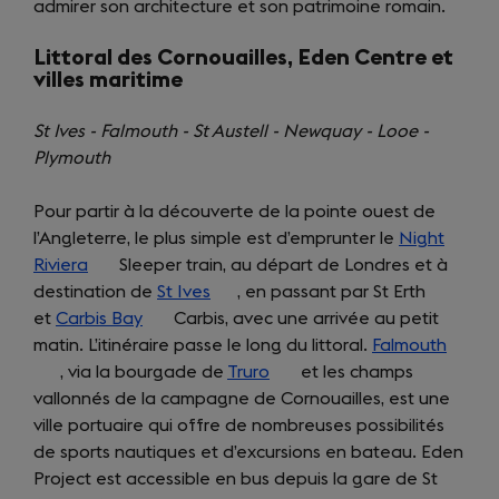
admirer son architecture et son patrimoine romain.
in
tab)
new
a
tab)
Littoral des Cornouailles, Eden Centre et
new
villes maritime
tab)
St Ives - Falmouth - St Austell - Newquay - Looe -
Plymouth
Pour partir à la découverte de la pointe ouest de
l’Angleterre, le plus simple est d’emprunter le
Night
Riviera
(opens
Sleeper train, au départ de Londres et à
destination de
in
St Ives
(opens
, en passant par St Erth
et
Carbis Bay
a
(opens
Carbis, avec une arrivée au petit
in
matin. L’itinéraire passe le long du littoral.
new
in
a
Falmouth
(open
, via la bourgade de
tab)
a
new
Truro
(opens
et les champs
in
vallonnés de la campagne de Cornouailles, est une
new
tab)
in
a
ville portuaire qui offre de nombreuses possibilités
tab)
a
new
de sports nautiques et d’excursions en bateau. Eden
new
tab)
Project est accessible en bus depuis la gare de St
tab)