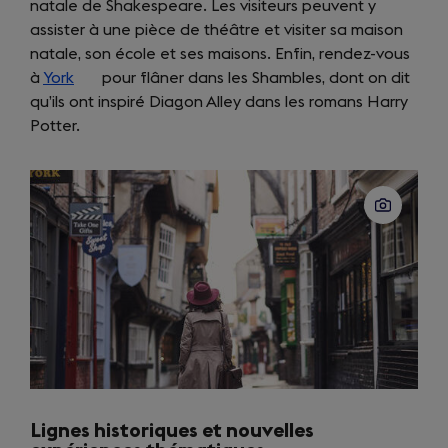
natale de Shakespeare. Les visiteurs peuvent y
in
tab)
assister à une pièce de théâtre et visiter sa maison
a
natale, son école et ses maisons. Enfin, rendez-vous
new
à
York
(opens
pour flâner dans les Shambles, dont on dit
tab)
qu’ils ont inspiré Diagon Alley dans les romans Harry
in
Potter.
a
new
tab)
Lignes historiques et nouvelles