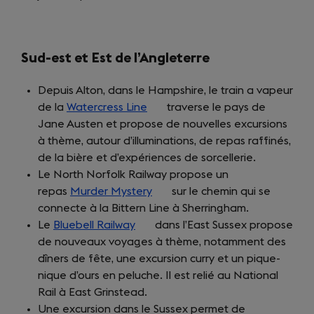
new
tab)
Sud-est et Est de l’Angleterre
Depuis Alton, dans le Hampshire, le train a vapeur
de la
Watercress Line
(opens
traverse le pays de
Jane Austen et propose de nouvelles excursions
in
à thème, autour d’illuminations, de repas raffinés,
a
de la bière et d’expériences de sorcellerie.
new
Le North Norfolk Railway propose un
tab)
repas
Murder Mystery
(opens
sur le chemin qui se
connecte à la Bittern Line à Sherringham.
in
Le
Bluebell Railway
(opens
a
dans l’East Sussex propose
de nouveaux voyages à thème, notamment des
in
new
dîners de fête, une excursion curry et un pique-
a
tab)
nique d’ours en peluche. Il est relié au National
new
Rail à East Grinstead.
tab)
Une excursion dans le Sussex permet de