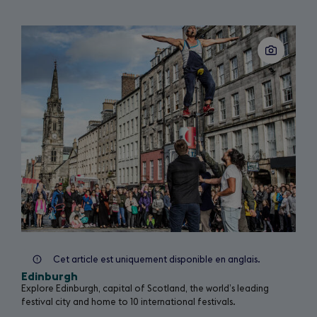
n
e
Slide
w
1
of
t
3
a
b
)
Cet article est uniquement disponible en anglais.
Edinburgh
Explore Edinburgh, capital of Scotland, the world’s leading
festival city and home to 10 international festivals.