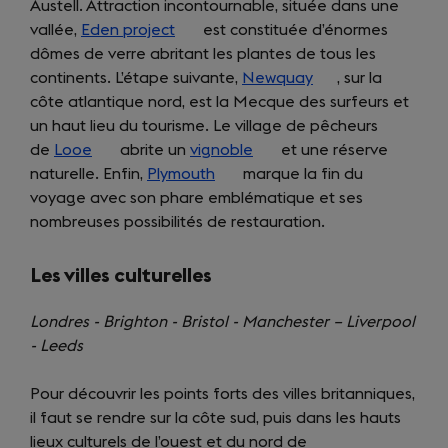
Austell. Attraction incontournable, située dans une
vallée,
Eden project
(opens
est constituée d’énormes
dômes de verre abritant les plantes de tous les
in
continents. L’étape suivante,
a
Newquay
(opens
, sur la
côte atlantique nord, est la Mecque des surfeurs et
new
in
un haut lieu du tourisme. Le village de pêcheurs
tab)
a
de
Looe
(opens
abrite un
vignoble
(opens
et une réserve
new
naturelle. Enfin,
in
Plymouth
(opens
marque la fin du
in
tab)
voyage avec son phare emblématique et ses
a
in
a
nombreuses possibilités de restauration.
new
a
new
tab)
new
tab)
tab)
Les villes culturelles
Londres - Brighton - Bristol - Manchester – Liverpool
- Leeds
Pour découvrir les points forts des villes britanniques,
il faut se rendre sur la côte sud, puis dans les hauts
lieux culturels de l’ouest et du nord de