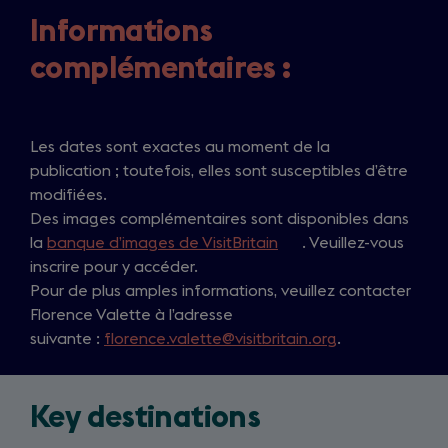
Informations
complémentaires :
Les dates sont exactes au moment de la
publication ; toutefois, elles sont susceptibles d’être
modifiées.
Des images complémentaires sont disponibles dans
la
banque d’images de VisitBritain
(
. Veuillez-vous
inscrire pour y accéder.
o
Pour de plus amples informations, veuillez contacter
p
Florence Valette à l’adresse
e
suivante :
florence.valette@visitbritain.org
n
.
s
i
Key destinations
n
a