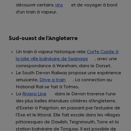
découvrir certains
vins
(opens
et de voyager à bord
d’un train à vapeur.
in
a
new
tab)
Sud-ouest de l’Angleterre
Un train à vapeur historique relie
Corfe Castle à
la jolie ville balnéaire de Swanage
(opens
, avec une
correspondance à Wareham, dans le Dorset.
in
Le South Devon Railway propose une expérience
a
amusante,
Drive a train
(opens
. La connection au
new
National Rail se fait à Totnes.
in
tab)
La
Riviera Line
(opens
dans le Devon traverse l’une
a
des plus belles étendues côtières d’Angleterre,
in
new
d’Exeter à Paignton, en passant par l’estuaire de
a
tab)
l’Exe et le littoral. Elle fait escale dans les villages
new
pittoresques de Dawlish, Teignmouth, Torre et la
tab)
station balnéaire de Torquay. Il est possible de