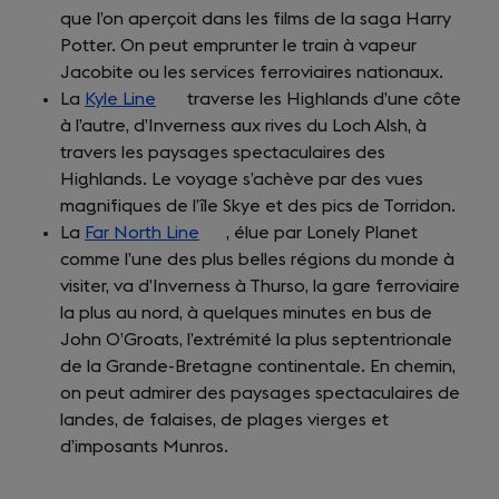
que l’on aperçoit dans les films de la saga Harry
Potter. On peut emprunter le train à vapeur
Jacobite ou les services ferroviaires nationaux.
La
Kyle Line
(opens
traverse les Highlands d’une côte
à l’autre, d’Inverness aux rives du Loch Alsh, à
in
travers les paysages spectaculaires des
a
Highlands. Le voyage s’achève par des vues
new
magnifiques de l’île Skye et des pics de Torridon.
tab)
La
Far North Line
(opens
, élue par Lonely Planet
comme l’une des plus belles régions du monde à
in
visiter, va d’Inverness à Thurso, la gare ferroviaire
a
la plus au nord, à quelques minutes en bus de
new
John O’Groats, l’extrémité la plus septentrionale
tab)
de la Grande-Bretagne continentale. En chemin,
on peut admirer des paysages spectaculaires de
landes, de falaises, de plages vierges et
d’imposants Munros.