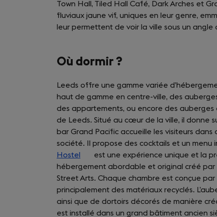
Town Hall, Tiled Hall Café, Dark Arches et G
a
fluviaux jaune vif, uniques en leur genre, emmè
new
leur permettent de voir la ville sous un angle 
tab)
Où dormir ?
Leeds offre une gamme variée d’hébergemen
haut de gamme en centre-ville, des auberges
des appartements, ou encore des auberge
de Leeds. Situé au cœur de la ville, il donne
bar Grand Pacific accueille les visiteurs dans 
société. Il propose des cocktails et un menu
Hostel
(opens
est une expérience unique et la p
hébergement abordable et original créé par d
in
Street Arts. Chaque chambre est conçue par un
a
principalement des matériaux recyclés. L’au
new
ainsi que de dortoirs décorés de manière cré
tab)
est installé dans un grand bâtiment ancien s