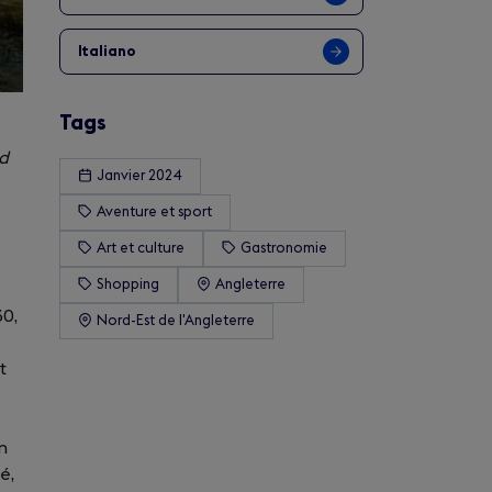
Italiano
Tags
rd
Janvier 2024
Aventure et sport
Art et culture
Gastronomie
Shopping
Angleterre
30,
Nord-Est de l'Angleterre
t
n
é,