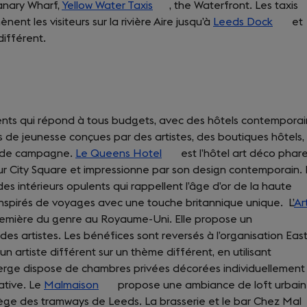
ranary Wharf,
Yellow Water Taxis
(opens
, the Waterfront. Les taxis
nent les visiteurs sur la rivière Aire jusqu’à
in
Leeds Dock
(opens
et
différent.
a
in
new
a
tab)
new
tab)
ts qui répond à tous budgets, avec des hôtels contemporai
 de jeunesse conçues par des artistes, des boutiques hôtels,
s de campagne.
Le Queens Hotel
(opens
est l’hôtel art déco phar
 sur City Square et impressionne par son design contemporain.
in
des intérieurs opulents qui rappellent l’âge d’or de la haute
a
 inspirés de voyages avec une touche britannique unique. L’
new
Ar
remière du genre au Royaume-Uni. Elle propose un
tab)
es artistes. Les bénéfices sont reversés à l’organisation Eas
 artiste différent sur un thème différent, en utilisant
berge dispose de chambres privées décorées individuellement
ative. Le
Malmaison
(opens
propose une ambiance de loft urbain. 
iège des tramways de Leeds. La brasserie et le bar Chez Mal
in