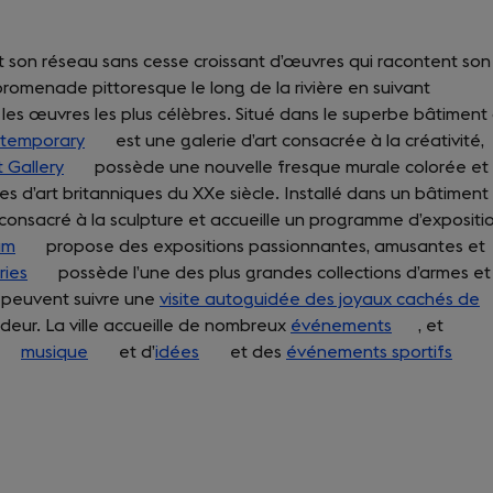
new
tab)
 et son réseau sans cesse croissant d’œuvres qui racontent son
promenade pittoresque le long de la rivière en suivant
les œuvres les plus célèbres. Situé dans le superbe bâtiment 
ntemporary
(opens
est une galerie d’art consacrée à la créativité,
 Gallery
(opens
in
possède une nouvelle fresque murale colorée et
s d’art britanniques du XXe siècle. Installé dans un bâtiment
in
a
consacré à la sculpture et accueille un programme d’expositi
a
new
um
(opens
propose des expositions passionnantes, amusantes et
new
tab)
ries
in
(opens
possède l’une des plus grandes collections d’armes et
tab)
s peuvent suivre une
a
in
visite autoguidée des joyaux cachés de
ndeur. La ville accueille de nombreux
new
a
événements
(opens
, et
opens
tab)
musique
new
(opens
et d’
idées
(opens
et des
événements sportifs
in
(ope
n
tab)
in
in
a
in
a
a
a
new
a
new
new
new
tab)
new
ab)
tab)
tab)
tab)