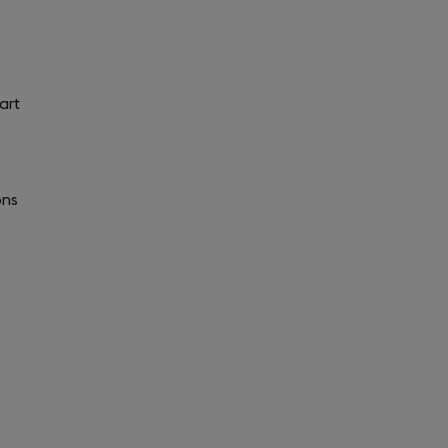
art
ons
ns