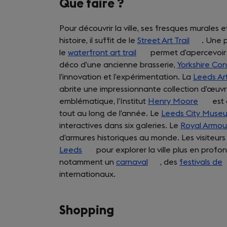
Que faire ?
new
tab)
Pour découvrir la ville, ses fresques murales
histoire, il suffit de le
Street Art Trail
(opens
. Une 
le
waterfront art trail
(opens
permet d’apercevoir 
in
déco d’une ancienne brasserie,
in
Yorkshire Co
a
l’innovation et l’expérimentation. La
a
new
Leeds Art
abrite une impressionnante collection d’œuvre
new
tab)
emblématique, l’Institut
tab)
Henry Moore
(opens
est 
tout au long de l’année. Le
Leeds City Muse
in
interactives dans six galeries. Le
Royal Armou
a
d’armures historiques au monde. Les visiteur
new
Leeds
(opens
pour explorer la ville plus en profo
tab)
notamment un
in
carnaval
(opens
, des
festivals de
(
internationaux.
a
in
i
new
a
tab)
new
Shopping
tab)
t