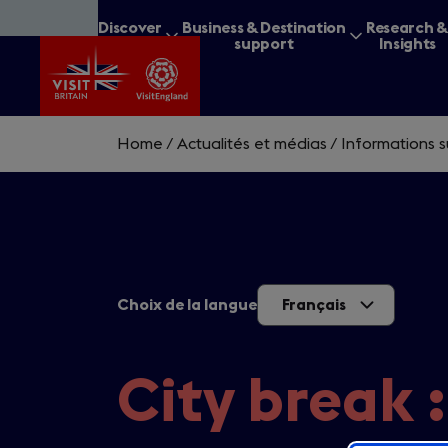
Skip
Discover
Business & Destination
Research 
to
Britain
support
Insights
main
content
Home
/
Actualités et médias
/
Informations s
What are you lookin
Choix de la langue
Français
City break 