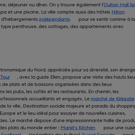
re, déjeuner ou dîner. On y trouve également l’
a
Oulton Hall S
pa et une piscine. La ville compte aussi des hôtels
new
Hilton
(ope
te d’hébergements
indépendants
tab)
(opens
pour se sentir comme à l
in
type penthouse, des cottages, des appartements avec
in
a
a
new
new
tab)
tab)
stronomique du Nord, appréciée pour sa diversité, son énergi
 Tour
(opens
, avec la guide Ellen, propose une visite des hauts lie
 de plats et de boissons organisées dans des lieux
in
s les pubs, les cafés et les restaurants. En chemin, les
a
rofessionnels accueillants et engagés. Le
new
marché de Kirkgate
 de la ville. Destination sociale majeure et paradis du shoppin
tab)
Europe et le lieu idéal pour essayer de nouvelles cuisines,
cles. Le marché dispose d’une impressionnante halle de produ
des plats du monde entier :
Manjit’s Kitchen
(opens
pour une cuisi
 Seafood
(opens
(spécialiste des huîtres),
Sweet Saeeda
in
(opens
pour