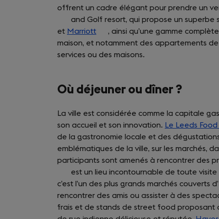
offrent un cadre élégant pour prendre un ver
and Golf resort, qui propose un superbe s
et
Marriott
(opens
, ainsi qu’une gamme complè
maison, et notamment des appartements de 
in
services ou des maisons.
a
new
tab)
Où déjeuner ou dîner ?
La ville est considérée comme la capitale ga
son accueil et son innovation.
Le Leeds Food
de la gastronomie locale et des dégustations
emblématiques de la ville, sur les marchés, dan
participants sont amenés à rencontrer des p
est un lieu incontournable de toute visite
c’est l’un des plus grands marchés couverts d’
rencontrer des amis ou assister à des specta
frais et de stands de street food proposant 
de rue indienne délicieuse et réputée,
Hayes