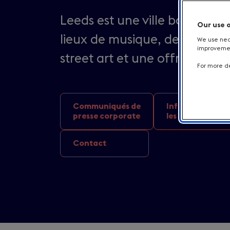
Leeds est une ville bouillonn
Our use 
lieux de musique, des galeri
We use nece
improvement
street art et une offre gast
For more de
Communiqués de
Informations su
presse corporate
les destinations
Contact