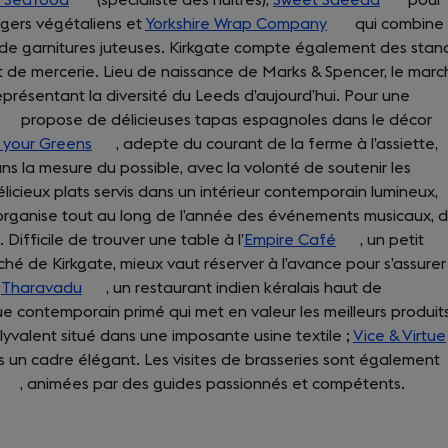
gers végétaliens et
in
Yorkshire Wrap Company
a
(opens
qui combine
in
de garnitures juteuses. Kirkgate compte également des stan
a
new
in
a
et de mercerie. Lieu de naissance de Marks & Spencer, le mar
new
tab)
a
new
eprésentant la diversité du Leeds d’aujourd’hui. Pour une
tab)
new
tab)
(opens
propose de délicieuses tapas espagnoles dans le décor
tab)
 your Greens
n
(opens
, adepte du courant de la ferme à l’assiette,
ans la mesure du possible, avec la volonté de soutenir les
a
in
élicieux plats servis dans un intérieur contemporain lumineux,
new
a
organise tout au long de l’année des événements musicaux, 
tab)
new
Difficile de trouver une table à l’
tab)
Empire Café
(opens
, un petit
ché de Kirkgate, mieux vaut réserver à l’avance pour s’assurer
in
,
Tharavadu
(opens
, un restaurant indien kéralais haut de
a
que contemporain primé qui met en valeur les meilleurs produit
in
new
yvalent situé dans une imposante usine textile ;
a
tab)
Vice & Virtue
 un cadre élégant. Les visites de brasseries sont également
new
(opens
, animées par des guides passionnés et compétents.
tab)
in
a