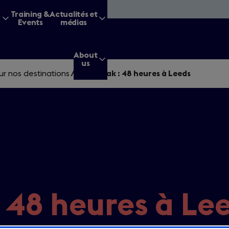
&
Training &
Actualités et
Events
médias
About
us
ur nos destinations
/
City break : 48 heures à Leeds
g for?
Enter
a
search
: 48 heures à Le
query