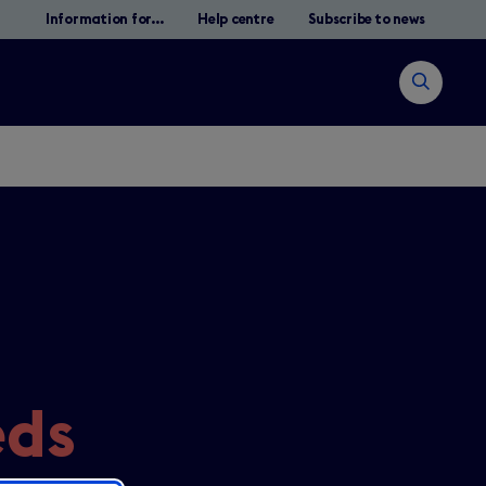
Information for...
Help centre
Subscribe to news
Open
search
Rechercher
eds