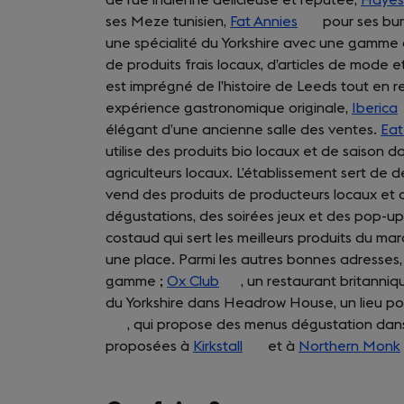
ses Meze tunisien,
Fat Annies
(opens
pour ses bur
une spécialité du Yorkshire avec une gamme 
in
de produits frais locaux, d’articles de mode 
a
est imprégné de l’histoire de Leeds tout en r
new
expérience gastronomique originale,
tab)
Iberica
élégant d’une ancienne salle des ventes.
Eat
i
utilise des produits bio locaux et de saison d
agriculteurs locaux. L’établissement sert de d
vend des produits de producteurs locaux et 
dégustations, des soirées jeux et des pop-up. 
costaud qui sert les meilleurs produits du mar
une place. Parmi les autres bonnes adresses
gamme ;
Ox Club
(opens
, un restaurant britanni
du Yorkshire dans Headrow House, un lieu pol
in
, qui propose des menus dégustation dans
a
proposées à
Kirkstall
new
(opens
et à
Northern Monk
tab)
in
a