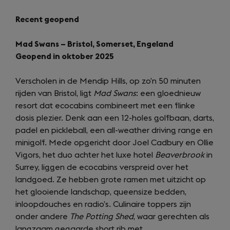
Recent geopend
Mad Swans – Bristol, Somerset, Engeland
Geopend in oktober 2025
Verscholen in de Mendip Hills, op zo’n 50 minuten
rijden van Bristol, ligt
Mad Swans
: een gloednieuw
resort dat ecocabins combineert met een flinke
dosis plezier. Denk aan een 12-holes golfbaan, darts,
padel en pickleball, een all-weather driving range en
minigolf. Mede opgericht door Joel Cadbury en Ollie
Vigors, het duo achter het luxe hotel
Beaverbrook
in
Surrey, liggen de ecocabins verspreid over het
landgoed. Ze hebben grote ramen met uitzicht op
het glooiende landschap, queensize bedden,
inloopdouches en radio’s. Culinaire toppers zijn
onder andere
The Potting Shed
, waar gerechten als
langzaam gegaarde short rib met