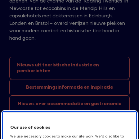
openen. Van de charme van de ‘Roaring Twenties’ in
Newcastle tot ecocabins in de Mendip Hills en
capsulehotels met dakterrassen in Edinburgh,
Londen en Bristol – overal verrijzen nieuwe plekken
waar modern comfort en historische flair hand in
hand gaan.
Nieuws uit toeristische
industrie en
persberichten
Bestemmingsinformatie
en inspiratie
Nieuws over
accommodatie en gastronomie
England
destination news
Our use of cookies
Media bronnen
We use necessary cookies to make our site work. We'd also like to