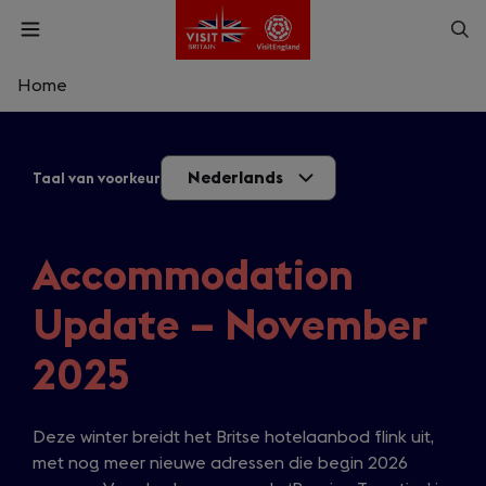
Skip
Op
Open
to
menu
sea
main
content
Home
What are you looking for?
Nederlands
Taal van voorkeur
Enter
a
search
Zoek
query
Accommodation
Update – November
2025
Deze winter breidt het Britse hotelaanbod flink uit,
met nog meer nieuwe adressen die begin 2026