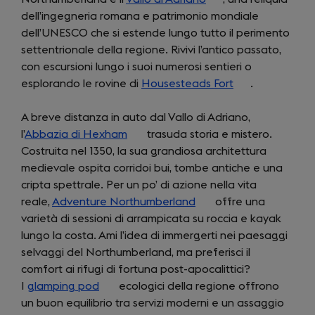
dell’ingegneria romana e patrimonio mondiale
tab)
in
dell’UNESCO che si estende lungo tutto il perimento
a
settentrionale della regione. Rivivi l’antico passato,
new
con escursioni lungo i suoi numerosi sentieri o
tab)
esplorando le rovine di
Housesteads Fort
(opens
.
in
A breve distanza in auto dal Vallo di Adriano,
a
l’
Abbazia di Hexham
(opens
trasuda storia e mistero.
new
Costruita nel 1350, la sua grandiosa architettura
in
tab)
medievale ospita corridoi bui, tombe antiche e una
a
cripta spettrale. Per un po’ di azione nella vita
new
reale,
Adventure Northumberland
tab)
(opens
offre una
varietà di sessioni di arrampicata su roccia e kayak
in
lungo la costa. Ami l’idea di immergerti nei paesaggi
a
selvaggi del Northumberland, ma preferisci il
new
comfort ai rifugi di fortuna post-apocalittici?
tab)
I
glamping pod
(opens
ecologici della regione offrono
un buon equilibrio tra servizi moderni e un assaggio
in