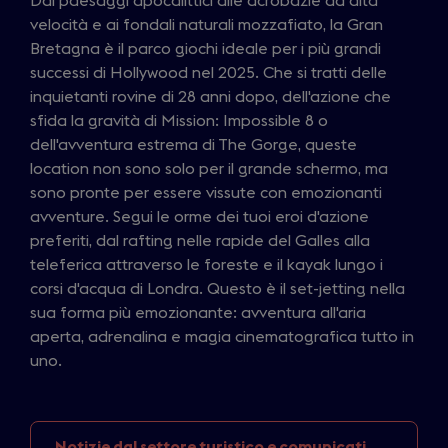
Dai paesaggi apocalittici alle acrobazie ad alta
velocità e ai fondali naturali mozzafiato, la Gran
Bretagna è il parco giochi ideale per i più grandi
successi di Hollywood nel 2025. Che si tratti delle
inquietanti rovine di 28 anni dopo, dell'azione che
sfida la gravità di Mission: Impossible 8 o
dell'avventura estrema di The Gorge, queste
location non sono solo per il grande schermo, ma
sono pronte per essere vissute con emozionanti
avventure. Segui le orme dei tuoi eroi d'azione
preferiti, dal rafting nelle rapide del Galles alla
teleferica attraverso le foreste e il kayak lungo i
corsi d'acqua di Londra. Questo è il set-jetting nella
sua forma più emozionante: avventura all'aria
aperta, adrenalina e magia cinematografica tutto in
uno.
Notizie dal settore
turistico e comunicati