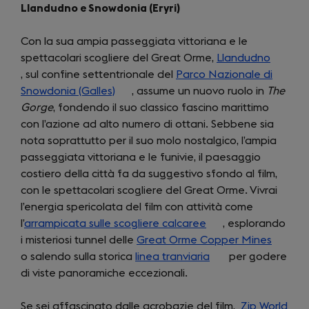
Llandudno e Snowdonia (Eryri)
Con la sua ampia passeggiata vittoriana e le
spettacolari scogliere del Great Orme,
Llandudno
(opens
, sul confine settentrionale del
Parco Nazionale di
in
Snowdonia (Galles)
(opens
, assume un nuovo ruolo in
The
a
Gorge
, fondendo il suo classico fascino marittimo
in
new
con l’azione ad alto numero di ottani. Sebbene sia
a
tab)
nota soprattutto per il suo molo nostalgico, l’ampia
new
passeggiata vittoriana e le funivie, il paesaggio
tab)
costiero della città fa da suggestivo sfondo al film,
con le spettacolari scogliere del Great Orme. Vivrai
l’energia spericolata del film con attività come
l’
arrampicata sulle scogliere calcaree
(opens
, esplorando
i misteriosi tunnel delle
Great Orme Copper Mines
in
(opens
o salendo sulla storica
linea tranviaria
a
(opens
per godere
in
di viste panoramiche eccezionali.
new
in
a
tab)
a
new
Se sei affascinato dalle acrobazie del film,
new
Zip World
tab)