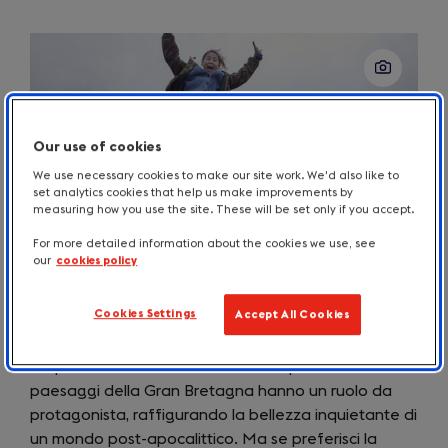
Our use of cookies
We use necessary cookies to make our site work. We'd also like to
set analytics cookies that help us make improvements by
measuring how you use the site. These will be set only if you accept.
For more detailed information about the cookies we use, see
our
cookies policy
Paesaggi inquietanti
Cookies Settings
Accept All Cookies
28 anni dopo: Parte 1
riporta sul grande schermo
l’inquietante brivido dell’horror di sopravvivenza e i
paesaggi della Gran Bretagna hanno un ruolo da
protagonista, raffigurando la bellezza inquietante di
un mondo post-apocalittico. Ma se preferisci la