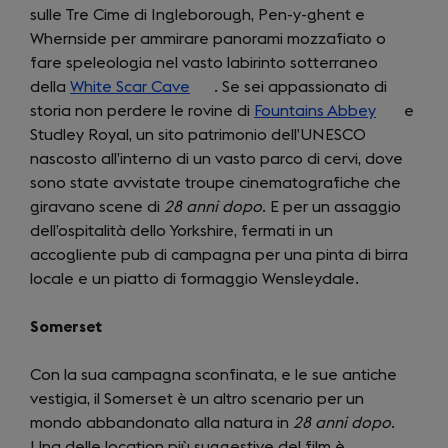
sulle Tre Cime di Ingleborough, Pen-y-ghent e
Whernside per ammirare panorami mozzafiato o
fare speleologia nel vasto labirinto sotterraneo
della
White Scar Cave
(opens
. Se sei appassionato di
storia non perdere le rovine di
in
Fountains Abbey
(opens
e
Studley Royal, un sito patrimonio dell’UNESCO
a
in
nascosto all’interno di un vasto parco di cervi, dove
new
a
sono state avvistate troupe cinematografiche che
tab)
new
giravano scene di
28 anni dopo
. E per un assaggio
tab)
dell’ospitalità dello Yorkshire, fermati in un
accogliente pub di campagna per una pinta di birra
locale e un piatto di formaggio Wensleydale.
Somerset
Con la sua campagna sconfinata, e le sue antiche
vestigia, il Somerset è un altro scenario per un
mondo abbandonato alla natura in
28 anni dopo
.
Una delle location più suggestive del film è