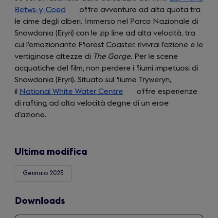
Betws-y-Coed
(opens
offre avventure ad alta quota tra
tab)
le cime degli alberi. Immerso nel Parco Nazionale di
in
Snowdonia (Eryri) con le zip line ad alta velocità, tra
a
cui l’emozionante Fforest Coaster, rivivrai l’azione e le
new
vertiginose altezze di
tab)
The Gorge
. Per le scene
acquatiche del film, non perdere i fiumi impetuosi di
Snowdonia (Eryri). Situato sul fiume Tryweryn,
il
National White Water Centre
(opens
offre esperienze
di rafting ad alta velocità degne di un eroe
in
d’azione.
a
new
tab)
Ultima modifica
Gennaio 2025
Downloads