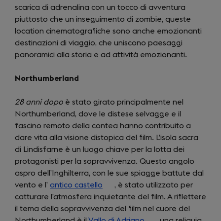
scarica di adrenalina con un tocco di avventura
piuttosto che un inseguimento di zombie, queste
location cinematografiche sono anche emozionanti
destinazioni di viaggio, che uniscono paesaggi
panoramici alla storia e ad attività emozionanti.
Northumberland
28 anni dopo
è stato girato principalmente nel
Northumberland, dove le distese selvagge e il
fascino remoto della contea hanno contribuito a
dare vita alla visione distopica del film. L’isola sacra
di Lindisfarne è un luogo chiave per la lotta dei
protagonisti per la sopravvivenza. Questo angolo
aspro dell’Inghilterra, con le sue spiagge battute dal
vento e l’
antico castello
(opens
, è stato utilizzato per
catturare l’atmosfera inquietante del film. A riflettere
in
il tema della sopravvivenza del film nel cuore del
a
Northumberland è il
Vallo di Adriano
new
(opens
, una reliquia