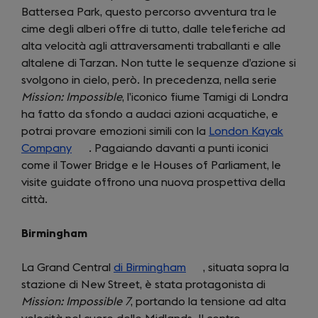
Battersea Park, questo percorso avventura tra le
in
cime degli alberi offre di tutto, dalle teleferiche ad
a
alta velocità agli attraversamenti traballanti e alle
new
altalene di Tarzan. Non tutte le sequenze d’azione si
tab)
svolgono in cielo, però. In precedenza, nella serie
Mission: Impossible
, l’iconico fiume Tamigi di Londra
ha fatto da sfondo a audaci azioni acquatiche, e
potrai provare emozioni simili con la
London Kayak
Company
(opens
. Pagaiando davanti a punti iconici
come il Tower Bridge e le Houses of Parliament, le
in
visite guidate offrono una nuova prospettiva della
a
città.
new
tab)
Birmingham
La Grand Central
di Birmingham
(opens
, situata sopra la
stazione di New Street, è stata protagonista di
in
Mission: Impossible 7
, portando la tensione ad alta
a