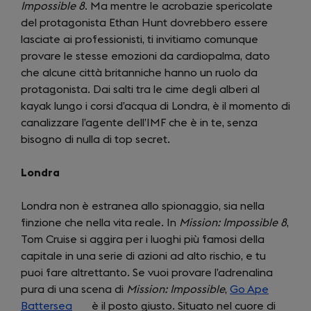
Impossible 8
. Ma mentre le acrobazie spericolate
del protagonista Ethan Hunt dovrebbero essere
lasciate ai professionisti, ti invitiamo comunque
provare le stesse emozioni da cardiopalma, dato
che alcune città britanniche hanno un ruolo da
protagonista. Dai salti tra le cime degli alberi al
kayak lungo i corsi d’acqua di Londra, è il momento di
canalizzare l’agente dell’IMF che è in te, senza
bisogno di nulla di top secret.
Londra
Londra non è estranea allo spionaggio, sia nella
finzione che nella vita reale. In
Mission: Impossible 8
,
Tom Cruise si aggira per i luoghi più famosi della
capitale in una serie di azioni ad alto rischio, e tu
puoi fare altrettanto. Se vuoi provare l’adrenalina
pura di una scena di
Mission: Impossible
,
Go Ape
Battersea
(opens
è il posto giusto. Situato nel cuore di