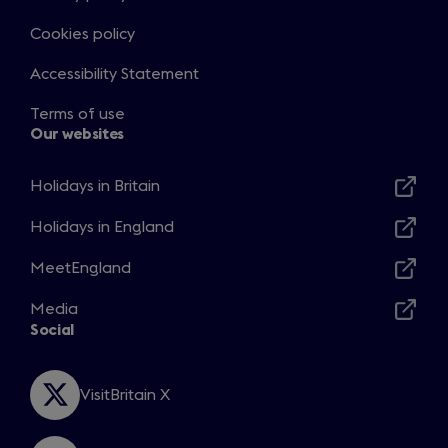
Cookies policy
Accessibility Statement
Terms of use
Our websites
Holidays in Britain
Opens
in
Holidays in England
Opens
a
in
MeetEngland
new
Opens
a
window
in
Media
new
Opens
a
Social
window
in
new
a
window
new
VisitBritain X
Opens
window
in
a