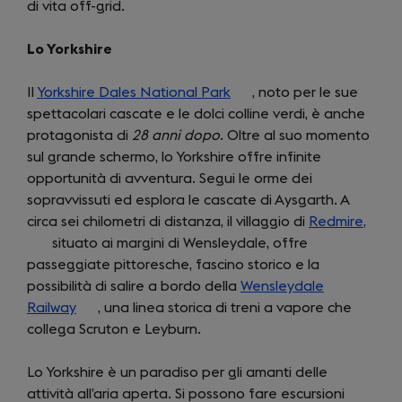
di vita off-grid.
a
new
Lo Yorkshire
tab)
Il
Yorkshire Dales National Park
(opens
, noto per le sue
spettacolari cascate e le dolci colline verdi, è anche
in
protagonista di
28 anni dopo
. Oltre al suo momento
a
sul grande schermo, lo Yorkshire offre infinite
new
opportunità di avventura. Segui le orme dei
tab)
sopravvissuti ed esplora le cascate di Aysgarth. A
circa sei chilometri di distanza, il villaggio di
Redmire,
(ope
situato ai margini di Wensleydale, offre
in
passeggiate pittoresche, fascino storico e la
a
possibilità di salire a bordo della
Wensleydale
new
Railway
(opens
, una linea storica di treni a vapore che
tab)
collega Scruton e Leyburn.
in
a
Lo Yorkshire è un paradiso per gli amanti delle
new
attività all’aria aperta. Si possono fare escursioni
tab)