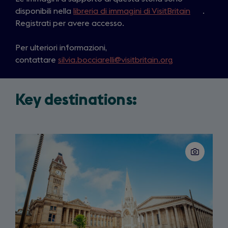
disponibili nella
libreria di immagini di VisitBritain
(
.
Registrati per avere accesso.
o
p
Per ulteriori informazioni,
e
contattare
silvia.bocciarelli@visitbritain.org
n
s
i
Key destinations:
n
a
n
e
Slide
w
1
of
t
3
a
b
)