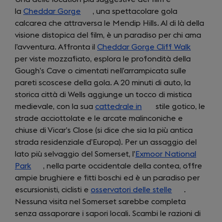
la
Cheddar Gorge
(opens
, una spettacolare gola
calcarea che attraversa le Mendip Hills. Al di là della
in
visione distopica del film, è un paradiso per chi ama
a
l’avventura. Affronta il
new
Cheddar Gorge Cliff Walk
(opens
per viste mozzafiato, esplora le profondità della
tab)
in
Gough’s Cave o cimentati nell’arrampicata sulle
a
pareti scoscese della gola. A 20 minuti di auto, la
new
storica città di Wells aggiunge un tocco di mistica
tab)
medievale, con la sua
cattedrale in
(opens
stile gotico, le
strade acciottolate e le arcate malinconiche e
in
chiuse di Vicar’s Close (si dice che sia la più antica
a
strada residenziale d’Europa). Per un assaggio del
new
lato più selvaggio del Somerset, l’
Exmoor National
tab)
Park
(opens
, nella parte occidentale della contea, offre
ampie brughiere e fitti boschi ed è un paradiso per
in
escursionisti, ciclisti e
a
osservatori delle stelle
(opens
.
Nessuna visita nel Somerset sarebbe completa
new
in
senza assaporare i sapori locali. Scambi le razioni di
tab)
a