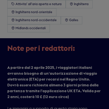
Attivita' all'aria aperta e natura
Inghilterra
Inghilterra nord-orientale
Inghilterra nord-occidentale
Galles
Midlands occidentali
Note per i redattori:
A partire dal 2 aprile 2025, i viaggiatori italiani
avranno bisogno di un’autorizzazione di viaggio
elettronica (ETA) per recarsi nel Regno Unito.
Dovrà essere richiesta almeno 3 giorni prima della
partenza tramite l’applicazione UK ETA. Valida per
2 anni, costerà 10 £ (12 euro circa)
Le immagini a supporto di questa storia sono