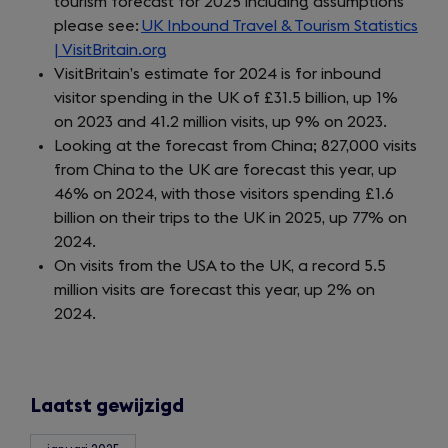
tourism forecast for 2025 including assumptions
please see:
UK Inbound Travel & Tourism Statistics
| VisitBritain.org
VisitBritain’s estimate for 2024 is for inbound
visitor spending in the UK of £31.5 billion, up 1%
on 2023 and 41.2 million visits, up 9% on 2023.
Looking at the forecast from China; 827,000 visits
from China to the UK are forecast this year, up
46% on 2024, with those visitors spending £1.6
billion on their trips to the UK in 2025, up 77% on
2024.
On visits from the USA to the UK, a record 5.5
million visits are forecast this year, up 2% on
2024.
Laatst gewijzigd