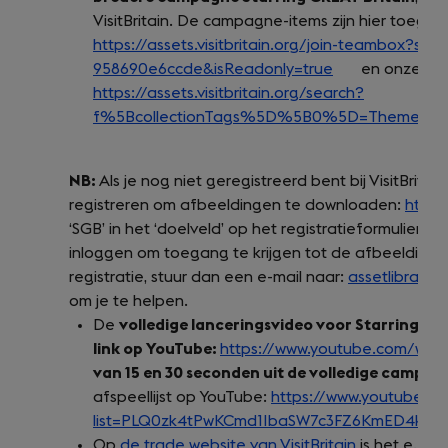
VisitBritain. De campagne-items zijn hier toegank
https://assets.visitbritain.org/join-teambox?
958690e6ccde&isReadonly=true
(opens
en onze
bre
https://assets.visitbritain.org/search?
in
f%5BcollectionTags%5D%5B0%5D=Themed%2
a
new
tab)
NB:
Als je nog niet geregistreerd bent bij VisitBritain’
registreren om afbeeldingen te downloaden:
https:
‘SGB’ in het ‘doelveld’ op het registratieformulier
.
Als
inloggen om toegang te krijgen tot de afbeeldingen
registratie, stuur dan een e-mail naar:
assetlibrary@v
om je te helpen.
De
volledige lanceringsvideo voor Starring GRE
link op YouTube:
https://www.youtube.com/wat
van 15 en 30 seconden uit de volledige campag
afspeellijst op YouTube:
https://www.youtube.co
list=PLQ0zk4tPwKCmd1IbaSW7c3FZ6KmED4kkO
Op
de trade website van VisitBritain
is het e.e.a