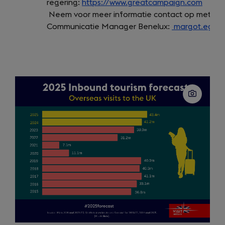
regering:
https://www.greatcampaign.com
(open
Neem voor meer informatie contact op met Visit
in
Communicatie Manager Benelux:
margot.eggink
a
new
tab)