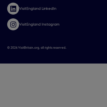
a
VisitEngland LinkedIn
new
Opens
window
in
a
VisitEngland Instagram
new
Opens
window
in
a
new
window
© 2026 VisitBritain.org, all rights reserved.