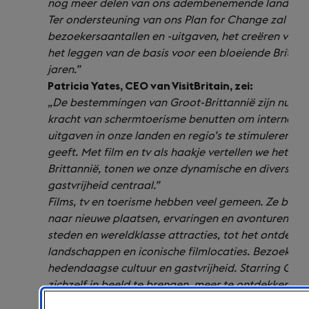
nog meer delen van ons adembenemende land te 
Ter ondersteuning van ons Plan for Change zal dit 
bezoekersaantallen en -uitgaven, het creëren van
het leggen van de basis voor een bloeiende Brits
jaren.”
Patricia Yates, CEO van VisitBritain, zei:
„De bestemmingen van Groot-Brittannië zijn nu de e
kracht van schermtoerisme benutten om internatio
uitgaven in onze landen en regio’s te stimuleren, 
geeft. Met film en tv als haakje vertellen we het 
Brittannië, tonen we onze dynamische en diverse 
gastvrijheid centraal.”
Films, tv en toerisme hebben veel gemeen. Ze br
naar nieuwe plaatsen, ervaringen en avonturen. Va
steden en wereldklasse attracties, tot het ontde
landschappen en iconische filmlocaties. Bezoekers
hedendaagse cultuur en gastvrijheid. Starring GREA
zichzelf in beeld te brengen, meer te ontdekken en
Brittannië te boeken.