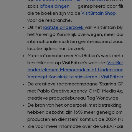
zoals
afbeeldingen
(opens
geïnspireerd door film- 
die te boeken zijn via de
in
VisitBritain Shop
(opens
en 
voor de reisbranche.
a
in
Uit het
laatste onderzoek
new
van VisitBritain blijk
a
het Verenigd Koninkrijk overwegen, meer dan n
tab)
new
internationale markten geïnteresseerd zouden zi
tab)
locatie tijdens hun bezoek.
Meer informatie over VisitBritain’s werk met de Br
beschikbaar op VisitBritain’s website:
VisitBritain
ondertekenen Memorandum of Understanding o
Verenigd Koninkrijk te stimuleren | VisitBritain.org
De creatieve reclamecampagne ‘Starring GREAT B
met Pablo Creative Agency, OMD Media Agenc
creatieve productiebureau Tag Worldwide.
De bron van het onderzoek met betrekking tot: 
hebben bezocht, zijn 16% meer geneigd om te inv
producten en diensten” komt uit de 2024 Nation
Zie voor meer informatie over de GREAT-campa