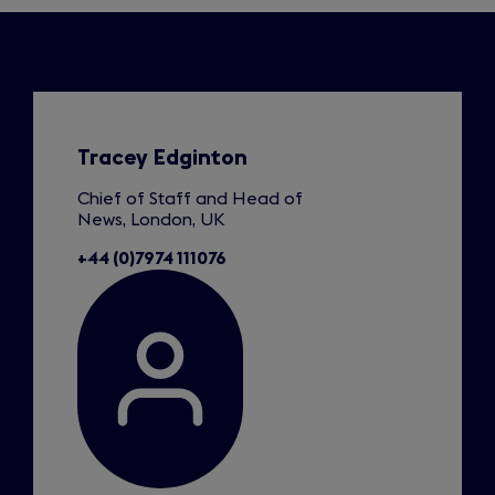
Slide
1
of
1
Tracey Edginton
Chief of Staff and Head of
News, London, UK
+44 (0)7974 111076