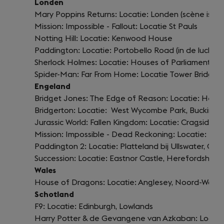
Londen
Mary Poppins Returns: Locatie: Londen (scène is o
Mission: Impossible - Fallout: Locatie St Pauls
Notting Hill: Locatie: Kenwood House
Paddington: Locatie: Portobello Road (in de lucht)
Sherlock Holmes: Locatie: Houses of Parliament e
Spider-Man: Far From Home: Locatie Tower Bridge
Engeland
Bridget Jones: The Edge of Reason: Locatie: Head
Bridgerton: Locatie: West Wycombe Park, Buckingh
Jurassic World: Fallen Kingdom: Locatie: Cragside,
Mission: Impossible - Dead Reckoning: Locatie: Lake
Paddington 2: Locatie: Platteland bij Ullswater, Cum
Succession: Locatie: Eastnor Castle, Herefordshire
Wales
House of Dragons: Locatie: Anglesey, Noord-Wales
Schotland
F9: Locatie: Edinburgh, Lowlands
Harry Potter & de Gevangene van Azkaban: Locatie