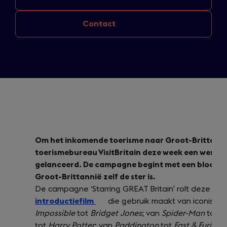
Contact
Om het inkomende toerisme naar Groot-Brittannië 
toerismebureau VisitBritain deze week een werel
gelanceerd. De campagne begint met een blockbus
Groot-Brittannië zelf de ster is.
De campagne ‘Starring GREAT Britain’ rolt deze wee
introductiefilm
(opens
die gebruik maakt van iconisch
Impossible
tot
Bridget Jones
in
; van
Spider-Man
tot
S
tot
Harry Potter
; van
a
Paddington
tot
Fast & Furious