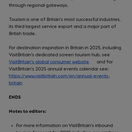
through regional gateways.
Tourism is one of Britain’s most successful industries,
its third largest service export and a major part of
British trade.
For destination inspiration in Britain in 2025, including
VisitBritain’s dedicated screen tourism hub, see
VisitBritain’s global consumer website
(opens
and for
VisitBritain’s 2025 annual events calendar see:
in
https://www.visitbritain.com/en/annual-events-
a
britain
(opens
new
in
tab)
ENDS
a
new
Notes to editors:
tab)
For more information on VisitBritain’s inbound