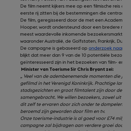
De film neemt kijkers mee op een filmische reis door
new
eerste rij zitten bij de bestemmingen die centraal s
tab)
De film, geregisseerd door de met een Academy Aw
Hooper, wordt ondersteund door een bredere rec
meest waardevolle inkomende bezoekersmarkten van
waaronder Australië, de Golfstaten, Frankrijk, Duit
De campagne is gebaseerd op
onderzoek naar fil
blijkt dat meer dan 9 van de 10 potentiële bezoeker
geïnteresseerd zijn in het bezoeken van film- en tv-l
Minister van Toerisme Sir Chris Bryant zei:
„
Veel van de adembenemende momenten die je in d
gefilmd in het Verenigd Koninkrijk. Prachtige lan
stadsgezichten en groot filmtalent zijn door de jar
samengebracht. We willen bezoekers, zowel uit bin
dit zelf te ervaren door zich onder te dompelen in
beroemd zijn geworden door film en tv.
Onze toerisme-industrie is al goed voor £74 milja
campagne zal bijdragen aan verdere groei door mil