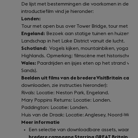
De lijst met bestemmingen die voorkomen in de toe
introductiefilm vind je hieronder:
Londen:
Tour met open bus over Tower Bridge, tour met Th
Engeland:
Bezoek aan statige tuinen en huizen en 
Landschap in het Lake District vanuit de lucht.
Schotland:
Vogels kijken, mountainbiken, yoga pa
Highlands. Opmerking: filmscène met historische tr
Wales:
Paardrijden en ijsjes eten op het strand va
Sands).
Beelden uit films van de bredere VisitBritain cam
downloaden, zie instructies hieronder):
Rivals: Locatie: Neston Park, Engeland.
Mary Poppins Returns: Locatie: Londen.
Paddington: Locatie: Londen.
Huis van de Draak: Locatie: Anglesey, Noord-Wales
Meer informatie
Een selectie van downloadbare assets, waaron
bredere campagne Starring GREAT Britain
, is