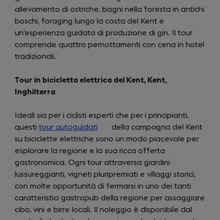
allevamento di ostriche, bagni nella foresta in antichi
tab)
boschi, foraging lungo la costa del Kent e
un’esperienza guidata di produzione di gin. Il tour
comprende quattro pernottamenti con cena in hotel
tradizionali.
Tour in bicicletta elettrica del Kent, Kent,
Inghilterra
Ideali sia per i ciclisti esperti che per i principianti,
questi
tour autoguidati
(opens
della campagna del Kent
su biciclette elettriche sono un modo piacevole per
in
esplorare la regione e la sua ricca offerta
a
gastronomica. Ogni tour attraversa giardini
new
lussureggianti, vigneti pluripremiati e villaggi storici,
tab)
con molte opportunità di fermarsi in uno dei tanti
caratteristici gastropub della regione per assaggiare
cibo, vini e birre locali. Il noleggio è disponibile dal