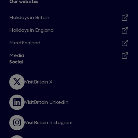
Our websites
Holidays in Britain
Opens
in
Holidays in England
Opens
a
in
MeetEngland
new
Opens
a
window
in
Media
new
Opens
a
Social
window
in
new
a
window
new
VisitBritain X
Opens
window
in
a
VisitBritain LinkedIn
new
Opens
window
in
a
VisitBritain Instagram
new
Opens
window
in
a