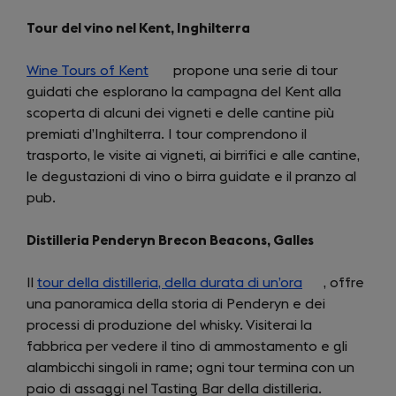
Tour del vino nel Kent, Inghilterra
Wine Tours of Kent
(opens
propone una serie di tour
guidati che esplorano la campagna del Kent alla
in
scoperta di alcuni dei vigneti e delle cantine più
a
premiati d’Inghilterra. I tour comprendono il
new
trasporto, le visite ai vigneti, ai birrifici e alle cantine,
tab)
le degustazioni di vino o birra guidate e il pranzo al
pub.
Distilleria Penderyn Brecon Beacons, Galles
Il
tour della distilleria, della durata di un’ora
(opens
, offre
una panoramica della storia di Penderyn e dei
in
processi di produzione del whisky. Visiterai la
a
fabbrica per vedere il tino di ammostamento e gli
new
alambicchi singoli in rame; ogni tour termina con un
tab)
paio di assaggi nel Tasting Bar della distilleria.