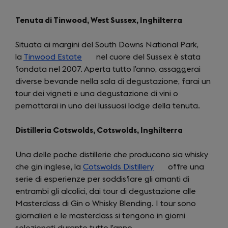
Tenuta di Tinwood, West Sussex, Inghilterra
Situata ai margini del South Downs National Park,
la
Tinwood Estate
(opens
nel cuore del Sussex è stata
fondata nel 2007. Aperta tutto l’anno, assaggerai
in
diverse bevande nella sala di degustazione, farai un
a
tour dei vigneti e una degustazione di vini o
new
pernottarai in uno dei lussuosi lodge della tenuta.
tab)
Distilleria Cotswolds, Cotswolds, Inghilterra
Una delle poche distillerie che producono sia whisky
che gin inglese, la
Cotswolds Distillery
(opens
offre una
serie di esperienze per soddisfare gli amanti di
in
entrambi gli alcolici, dai tour di degustazione alle
a
Masterclass di Gin o Whisky Blending. I tour sono
new
giornalieri e le masterclass si tengono in giorni
tab)
selezionati durante tutto l’anno.