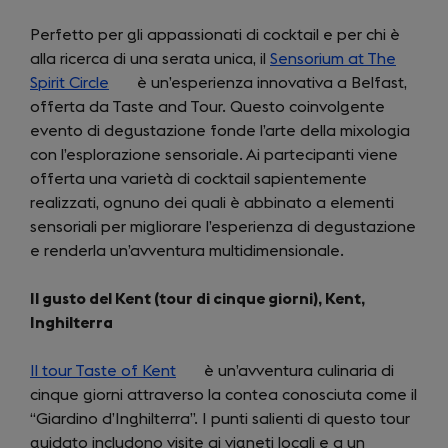
Perfetto per gli appassionati di cocktail e per chi è
alla ricerca di una serata unica, il
Sensorium at The
Spirit Circle
(opens
è un’esperienza innovativa a Belfast,
offerta da Taste and Tour. Questo coinvolgente
in
evento di degustazione fonde l’arte della mixologia
a
con l’esplorazione sensoriale. Ai partecipanti viene
new
offerta una varietà di cocktail sapientemente
tab)
realizzati, ognuno dei quali è abbinato a elementi
sensoriali per migliorare l’esperienza di degustazione
e renderla un’avventura multidimensionale.
Il gusto del Kent (tour di cinque giorni), Kent,
Inghilterra
Il tour Taste of Kent
(opens
è un’avventura culinaria di
cinque giorni attraverso la contea conosciuta come il
in
“Giardino d’Inghilterra”. I punti salienti di questo tour
a
guidato includono visite ai vigneti locali e a un
new