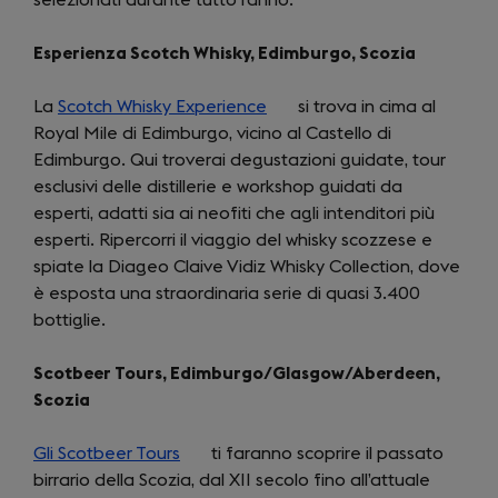
Esperienza Scotch Whisky, Edimburgo, Scozia
La
Scotch Whisky Experience
(opens
si trova in cima al
Royal Mile di Edimburgo, vicino al Castello di
in
Edimburgo. Qui troverai degustazioni guidate, tour
a
esclusivi delle distillerie e workshop guidati da
new
esperti, adatti sia ai neofiti che agli intenditori più
tab)
esperti. Ripercorri il viaggio del whisky scozzese e
spiate la Diageo Claive Vidiz Whisky Collection, dove
è esposta una straordinaria serie di quasi 3.400
bottiglie.
Scotbeer Tours, Edimburgo/Glasgow/Aberdeen,
Scozia
Gli Scotbeer Tours
(opens
ti faranno scoprire il passato
birrario della Scozia, dal XII secolo fino all’attuale
in