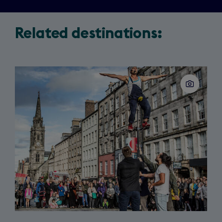
n
s
Related destinations:
i
n
a
n
Slide
e
1
of
w
3
t
a
b
)