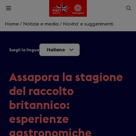
Skip
Op
Open
to
menu
sea
main
content
Home
/
Notizie e media
/
Novita' e suggerimenti
What are you looking for?
Italiano
Scegli la lingua
Enter
a
search
Cerca
query
Assapora la stagione
del raccolto
britannico:
esperienze
gastronomiche