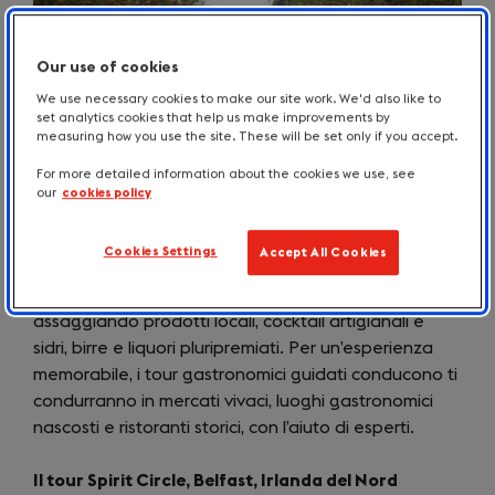
Our use of cookies
We use necessary cookies to make our site work. We'd also like to
set analytics cookies that help us make improvements by
measuring how you use the site. These will be set only if you accept.
Percorsi ed esperienze gastronomiche
For more detailed information about the cookies we use, see
our
cookies policy
Per chi cerca un’esperienza culinaria coinvolgente, i
percorsi gastronomici rappresentano un modo
Cookies Settings
Accept All Cookies
eccezionale per scoprire le specialità regionali.
Scopri i segreti della cucina tradizionale britannica
assaggiando prodotti locali, cocktail artigianali e
sidri, birre e liquori pluripremiati. Per un’esperienza
memorabile, i tour gastronomici guidati conducono ti
condurranno in mercati vivaci, luoghi gastronomici
nascosti e ristoranti storici, con l’aiuto di esperti.
Il tour Spirit Circle, Belfast, Irlanda del Nord