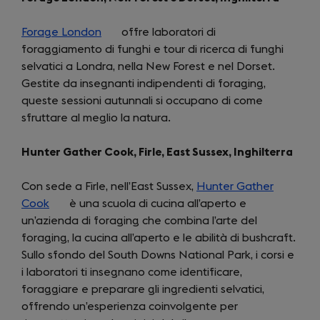
Forage London
(opens
offre laboratori di
foraggiamento di funghi e tour di ricerca di funghi
in
selvatici a Londra, nella New Forest e nel Dorset.
a
Gestite da insegnanti indipendenti di foraging,
new
queste sessioni autunnali si occupano di come
tab)
sfruttare al meglio la natura.
Hunter Gather Cook, Firle, East Sussex, Inghilterra
Con sede a Firle, nell’East Sussex,
Hunter Gather
Cook
(opens
è una scuola di cucina all’aperto e
un’azienda di foraging che combina l’arte del
in
foraging, la cucina all’aperto e le abilità di bushcraft.
a
Sullo sfondo del South Downs National Park, i corsi e
new
i laboratori ti insegnano come identificare,
tab)
foraggiare e preparare gli ingredienti selvatici,
offrendo un’esperienza coinvolgente per