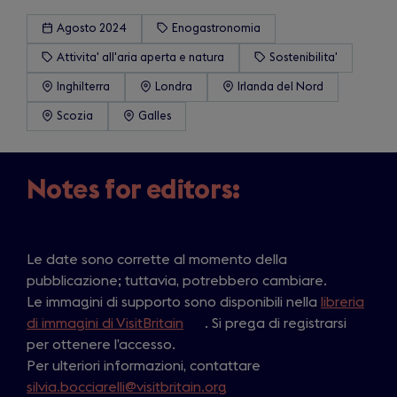
Agosto 2024
Enogastronomia
Attivita' all'aria aperta e natura
Sostenibilita'
Inghilterra
Londra
Irlanda del Nord
Scozia
Galles
Notes for editors:
Le date sono corrette al momento della
pubblicazione; tuttavia, potrebbero cambiare.
Le immagini di supporto sono disponibili nella
libreria
di immagini di VisitBritain
(
. Si prega di registrarsi
per ottenere l’accesso.
o
Per ulteriori informazioni, contattare
p
silvia.bocciarelli@visitbritain.org
e