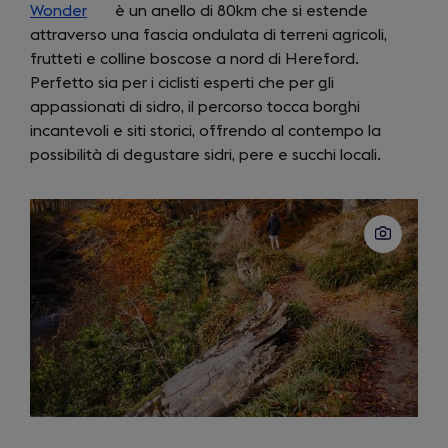
Wonder
(opens
è un anello di 80km che si estende
in
attraverso una fascia ondulata di terreni agricoli,
in
a
frutteti e colline boscose a nord di Hereford.
a
new
Perfetto sia per i ciclisti esperti che per gli
new
tab)
appassionati di sidro, il percorso tocca borghi
tab)
incantevoli e siti storici, offrendo al contempo la
possibilità di degustare sidri, pere e succhi locali.