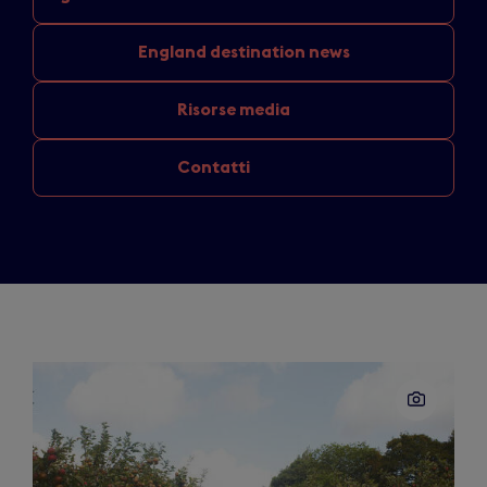
England
destination news
Risorse media
Contatti