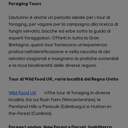
Foraging Tours
L’autunno è anche un periodo ideale per i tour di
foraging, per vagare per la campagna alla ricerca di
funghi selvatici, bacche ed erbe sotto la guida di
esperti foraggiatori. Offerti in tutta la Gran
Bretagna, questi tour forniscono un’esperienza
pratica nell’identificazione e nella raccolta di cibi
selvatici stagionali e insegnano le pratiche sostenibili
e la ricca biodiversità delle diverse regioni.
Tour di Wild Food UK, varie località del Regno Unito
Wild Food UK
(opens
offre tour di foraging in diverse
località, tra cui Rush Farm (Worcestershire), le
in
Pentland Hills a Penicuik (Edimburgo) e Hutton-in-
a
the-Forest (Cumbria).
new
tab)
Forage London, New Forest e Dorset, Inghilterra