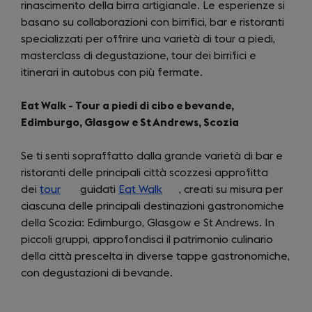
rinascimento della birra artigianale. Le esperienze si
a
basano su collaborazioni con birrifici, bar e ristoranti
new
specializzati per offrire una varietà di tour a piedi,
tab)
masterclass di degustazione, tour dei birrifici e
itinerari in autobus con più fermate.
Eat Walk - Tour a piedi di cibo e bevande,
Edimburgo, Glasgow e St Andrews, Scozia
Se ti senti sopraffatto dalla grande varietà di bar e
ristoranti delle principali città scozzesi approfitta
dei
tour
(opens
guidati
Eat Walk
(opens
, creati su misura per
ciascuna delle principali destinazioni gastronomiche
in
in
della Scozia: Edimburgo, Glasgow e St Andrews. In
a
a
piccoli gruppi, approfondisci il patrimonio culinario
new
new
della città prescelta in diverse tappe gastronomiche,
tab)
tab)
con degustazioni di bevande.