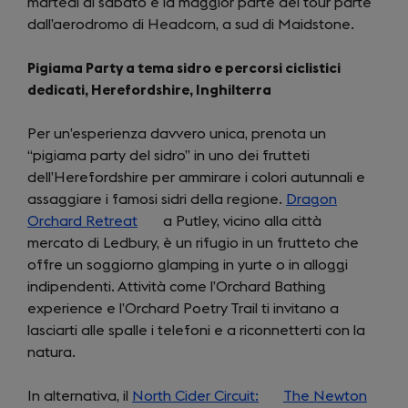
martedì al sabato e la maggior parte dei tour parte
dall’aerodromo di Headcorn, a sud di Maidstone.
Pigiama Party a tema sidro e percorsi ciclistici
dedicati, Herefordshire, Inghilterra
Per un’esperienza davvero unica, prenota un
“pigiama party del sidro” in uno dei frutteti
dell’Herefordshire per ammirare i colori autunnali e
assaggiare i famosi sidri della regione.
Dragon
Orchard Retreat
(opens
a Putley, vicino alla città
mercato di Ledbury, è un rifugio in un frutteto che
in
offre un soggiorno glamping in yurte o in alloggi
a
indipendenti. Attività come l’Orchard Bathing
new
experience e l’Orchard Poetry Trail ti invitano a
tab)
lasciarti alle spalle i telefoni e a riconnetterti con la
natura.
In alternativa, il
North Cider Circuit:
(opens
The Newton