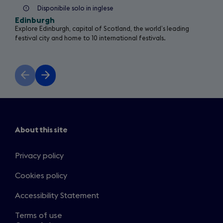
Disponibile solo in inglese
Edinburgh
Explore Edinburgh, capital of Scotland, the world’s leading
festival city and home to 10 international festivals.
Previous
Next
slide
slide
About this site
Privacy policy
Cookies policy
Accessibility Statement
Terms of use