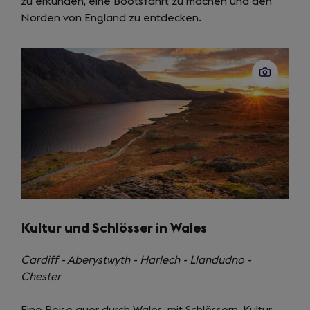
zu erkunden, eine Bootsfahrt zu machen und den
new
in
Norden von England zu entdecken.
tab)
a
new
tab)
Kultur und Schlösser in Wales
Cardiff - Aberystwyth - Harlech - Llandudno -
Chester