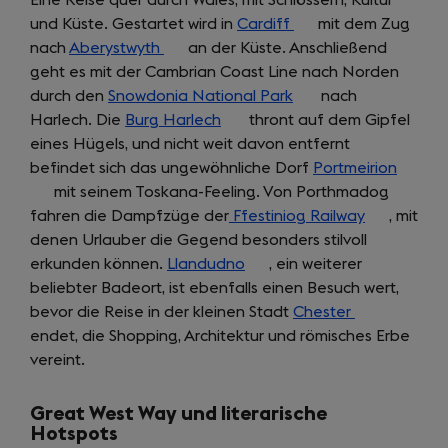
Eine Reise quer durch Wales, mit Schlössern, Kultur
und Küste. Gestartet wird in
Cardiff
(opens
mit dem Zug
nach
Aberystwyth
(opens
an der Küste. Anschließend
in
geht es mit der Cambrian Coast Line nach Norden
in
a
durch den
Snowdonia National Park
a
(opens
new
nach
Harlech. Die
Burg Harlech
new
(opens
thront auf dem Gipfel
in
tab)
eines Hügels, und nicht weit davon entfernt
tab)
in
a
befindet sich das ungewöhnliche Dorf
a
new
Portmeirion
(opens
mit seinem Toskana-Feeling. Von Porthmadog
new
tab)
in
fahren die Dampfzüge der
tab)
Ffestiniog Railway
(opens
, mit
a
denen Urlauber die Gegend besonders stilvoll
in
new
erkunden können.
Llandudno
(opens
, ein weiterer
a
tab)
beliebter Badeort, ist ebenfalls einen Besuch wert,
in
new
bevor die Reise in der kleinen Stadt
a
Chester
(opens
tab)
endet, die Shopping, Architektur und römisches Erbe
new
in
vereint.
tab)
a
new
tab)
Great West Way und literarische
Hotspots