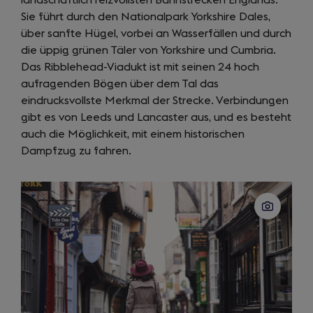
landschaftlich reizvollsten Bahnstrecken Englands.
in
Sie führt durch den Nationalpark Yorkshire Dales,
a
über sanfte Hügel, vorbei an Wasserfällen und durch
new
die üppig grünen Täler von Yorkshire und Cumbria.
tab)
Das Ribblehead-Viadukt ist mit seinen 24 hoch
aufragenden Bögen über dem Tal das
eindrucksvollste Merkmal der Strecke. Verbindungen
gibt es von Leeds und Lancaster aus, und es besteht
auch die Möglichkeit, mit einem historischen
Dampfzug zu fahren.