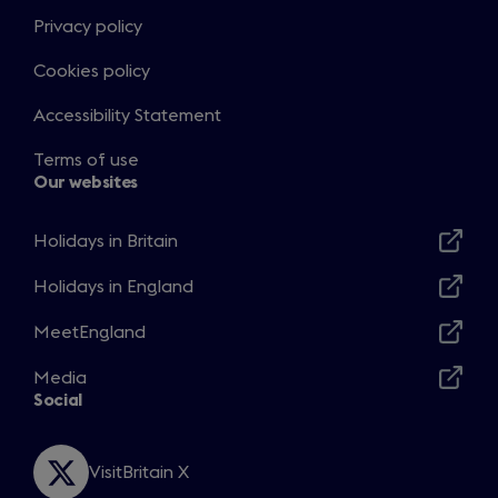
Privacy policy
Cookies policy
Accessibility Statement
Terms of use
Our websites
Holidays in Britain
Opens
in
Holidays in England
Opens
a
in
MeetEngland
new
Opens
a
window
in
Media
new
Opens
a
Social
window
in
new
a
window
new
VisitBritain X
Opens
window