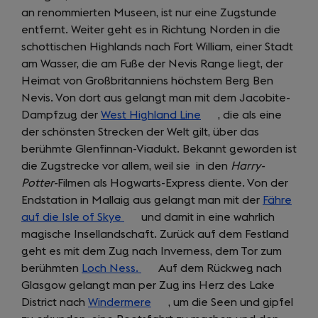
an renommierten Museen, ist nur eine Zugstunde
tab)
entfernt. Weiter geht es in Richtung Norden in die
schottischen Highlands nach Fort William, einer Stadt
am Wasser, die am Fuße der Nevis Range liegt, der
Heimat von Großbritanniens höchstem Berg Ben
Nevis. Von dort aus gelangt man mit dem Jacobite-
Dampfzug der
West Highland Line
(opens
, die als eine
der schönsten Strecken der Welt gilt, über das
in
berühmte Glenfinnan-Viadukt. Bekannt geworden ist
a
die Zugstrecke vor allem, weil sie in den
new
Harry-
Potter-
Filmen als Hogwarts-Express diente. Von der
tab)
Endstation in Mallaig aus gelangt man mit der
Fähre
auf die Isle of Skye
(opens
und damit in eine wahrlich
magische Insellandschaft. Zurück auf dem Festland
in
geht es mit dem Zug nach Inverness, dem Tor zum
a
berühmten
Loch Ness.
new
(opens
Auf dem Rückweg nach
Glasgow gelangt man per Zug ins Herz des Lake
tab)
in
District nach
Windermere
a
(opens
, um die Seen und gipfel