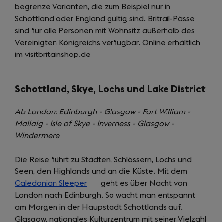
begrenze Varianten, die zum Beispiel nur in
Schottland oder England gültig sind. Britrail-Pässe
sind für alle Personen mit Wohnsitz außerhalb des
Vereinigten Königreichs verfügbar. Online erhältlich
im visitbritainshop.de
Schottland, Skye, Lochs und Lake District
Ab London: Edinburgh - Glasgow - Fort William -
Mallaig - Isle of Skye - Inverness - Glasgow -
Windermere
Die Reise führt zu Städten, Schlössern, Lochs und
Seen, den Highlands und an die Küste. Mit dem
Caledonian Sleeper
(opens
geht es über Nacht von
London nach Edinburgh. So wacht man entspannt
in
am Morgen in der Haupstadt Schottlands auf.
a
Glasgow, nationales Kulturzentrum mit seiner Vielzahl
new