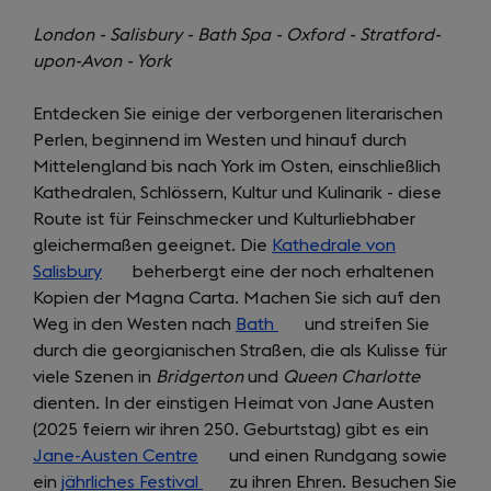
London - Salisbury - Bath Spa - Oxford - Stratford-
upon-Avon - York
Entdecken Sie einige der verborgenen literarischen
Perlen, beginnend im Westen und hinauf durch
Mittelengland bis nach York im Osten, einschließlich
Kathedralen, Schlössern, Kultur und Kulinarik - diese
Route ist für Feinschmecker und Kulturliebhaber
gleichermaßen geeignet. Die
Kathedrale von
Salisbury
(opens
beherbergt eine der noch erhaltenen
Kopien der Magna Carta. Machen Sie sich auf den
in
Weg in den Westen nach
a
Bath
(opens
und streifen Sie
durch die georgianischen Straßen, die als Kulisse für
new
in
viele Szenen in
tab)
Bridgerton
und
a
Queen Charlotte
dienten. In der einstigen Heimat von Jane Austen
new
(2025 feiern wir ihren 250. Geburtstag) gibt es ein
tab)
Jane-Austen Centre
(opens
und einen Rundgang sowie
ein
jährliches Festival
in
(opens
zu ihren Ehren. Besuchen Sie