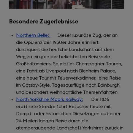
Besondere Zugerlebnisse
Northern Belle:
(opens
Dieser luxuriöse Zug, der an
die Opulenz der 1930er Jahre erinnert,
in
durchquert die herrliche Landschaft auf dem
a
Weg zu einigen der beliebtesten Reiseziele
new
Großbritanniens. So gibt es Champagner-Touren,
tab)
eine Fahrt ab Liverpool nach Blenheim Palace,
eine neue Tour mit Feuerwerksdinner, eine Reise
im Gatsby-Style, Tagesausflüge nach Edinburgh
und besonders weihnachtliche Themenfahrten
North Yorkshire Moors Railway:
(opens
Die 1836
eröffnete Strecke führt Besucher heute mit
in
Dampf- oder historischen Dieselzügen auf einer
a
24 Meilen langen Reise durch die
new
atemberaubende Landschaft Yorkshires zurück in
tab)