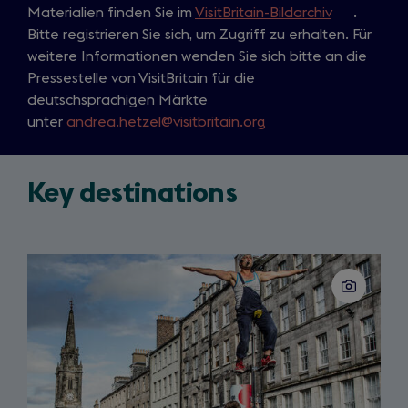
Materialien finden Sie im
VisitBritain-Bildarchiv
(
.
Bitte registrieren Sie sich, um Zugriff zu erhalten. Für
o
weitere Informationen wenden Sie sich bitte an die
p
Pressestelle von VisitBritain für die
e
deutschsprachigen Märkte
n
unter
andrea.hetzel@visitbritain.org
s
i
n
Key destinations
a
n
e
w
Slide
t
1
of
a
3
b
)