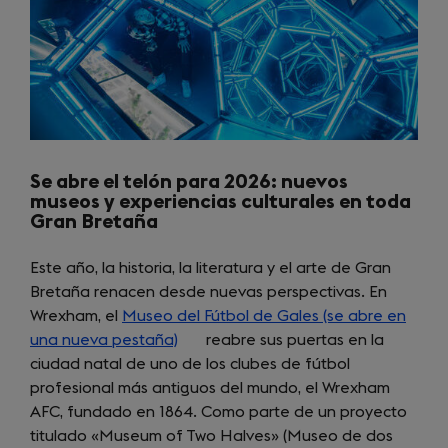
Se abre el telón para 2026: nuevos
museos y experiencias culturales en toda
Gran Bretaña
Este año, la historia, la literatura y el arte de Gran
Bretaña renacen desde nuevas perspectivas. En
Wrexham, el
Museo del Fútbol de Gales (se abre en
una nueva pestaña)
(opens
reabre sus puertas en la
ciudad natal de uno de los clubes de fútbol
in
profesional más antiguos del mundo, el Wrexham
a
AFC, fundado en 1864. Como parte de un proyecto
new
titulado «Museum of Two Halves» (Museo de dos
tab)