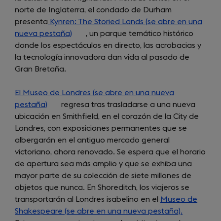
norte de Inglaterra, el condado de Durham
presenta
Kynren: The Storied Lands (se abre en una
nueva pestaña)
(opens
, un parque temático histórico
donde los espectáculos en directo, las acrobacias y
in
la tecnología innovadora dan vida al pasado de
a
Gran Bretaña.
new
tab)
El Museo de Londres (se abre en una nueva
pestaña)
(opens
regresa tras trasladarse a una nueva
ubicación en Smithfield, en el corazón de la City de
in
Londres, con exposiciones permanentes que se
a
albergarán en el antiguo mercado general
new
victoriano, ahora renovado. Se espera que el horario
tab)
de apertura sea más amplio y que se exhiba una
mayor parte de su colección de siete millones de
objetos que nunca. En Shoreditch, los viajeros se
transportarán al Londres isabelino en el
Museo de
Shakespeare (se abre en una nueva pestaña).
(opens