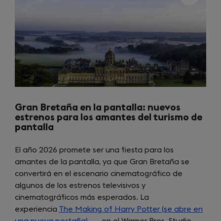
Gran Bretaña en la pantalla: nuevos
estrenos para los amantes del turismo de
pantalla
El año 2026 promete ser una fiesta para los
amantes de la pantalla, ya que Gran Bretaña se
convertirá en el escenario cinematográfico de
algunos de los estrenos televisivos y
cinematográficos más esperados. La
experiencia
The Making of Harry Potter (se abre en
una nueva pestaña)
(opens
en el Warner Bros. Studio