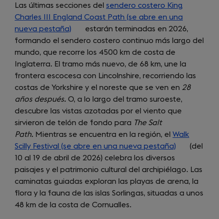
Las últimas secciones del
sendero costero King
Charles III England Coast Path (se abre en una
nueva pestaña)
(opens
estarán terminadas en 2026,
formando el sendero costero continuo más largo del
in
mundo, que recorre los 4500 km de costa de
a
Inglaterra. El tramo más nuevo, de 68 km, une la
new
frontera escocesa con Lincolnshire, recorriendo las
tab)
costas de Yorkshire y el noreste que se ven en
28
años después.
O, a lo largo del tramo suroeste,
descubre las vistas azotadas por el viento que
sirvieron de telón de fondo para
The Salt
Path.
Mientras se encuentra en la región, el
Walk
Scilly Festival (se abre en una nueva pestaña)
(opens
(del
10 al 19 de abril de 2026) celebra los diversos
in
paisajes y el patrimonio cultural del archipiélago. Las
a
caminatas guiadas exploran las playas de arena, la
new
flora y la fauna de las islas Sorlingas, situadas a unos
tab)
48 km de la costa de Cornualles.