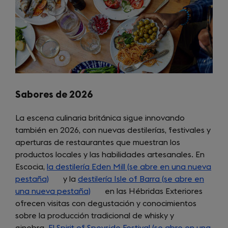
Sabores de 2026
La escena culinaria británica sigue innovando
también en 2026, con nuevas destilerías, festivales y
aperturas de restaurantes que muestran los
productos locales y las habilidades artesanales. En
Escocia,
la destilería Eden Mill (se abre en una nueva
pestaña)
(opens
y la
destilería Isle of Barra (se abre en
una nueva pestaña)
in
(opens
en las Hébridas Exteriores
ofrecen visitas con degustación y conocimientos
a
in
sobre la producción tradicional de whisky y
new
a