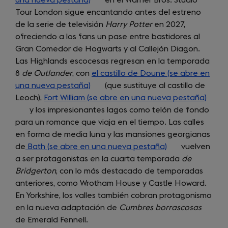
Tour London sigue encantando antes del estreno
in
de la serie de televisión
a
Harry Potter
en 2027,
ofreciendo a los fans un pase entre bastidores al
new
Gran Comedor de Hogwarts y al Callejón Diagon.
tab)
Las Highlands escocesas regresan en la temporada
8
de Outlander
, con
el castillo de Doune (se abre en
una nueva pestaña)
(opens
(que sustituye al castillo de
Leoch),
Fort William (se abre en una nueva pestaña)
in
(open
y los impresionantes lagos como telón de fondo
a
in
para un romance que viaja en el tiempo. Las calles
new
a
en forma de media luna y las mansiones georgianas
tab)
new
de
Bath (se abre en una nueva pestaña)
(opens
vuelven
tab)
a ser protagonistas en la cuarta temporada
in
de
Bridgerton
, con lo más destacado de temporadas
a
anteriores, como Wrotham House y Castle Howard.
new
En Yorkshire, los valles también cobran protagonismo
tab)
en la nueva adaptación de
Cumbres borrascosas
de Emerald Fennell.