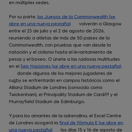
en múltiples sedes.
new
tab)
Por su parte,
los Juegos de la Commonwealth (se
abre en una nueva pestaña)
(opens
volverán a Glasgow
entre el 23 de julio y el 2 de agosto de 2026,
in
reuniendo a atletas de más de 50 países de la
a
Commonwealth, con pruebas que van desde la
new
natación y el ciclismo hasta el levantamiento de
tab)
pesas y el boxeo. O únete a las ruidosas multitudes
en el
Seis Naciones (se abre en una nueva pestaña),
(ope
donde algunos de los mejores jugadores de
in
rugby se enfrentarán en campos históricos como el
a
Allianz Stadium de Londres (conocido como
new
Twickenham), el Principality Stadium de Cardiff y el
tab)
Murrayfield Stadium de Edimburgo.
Y para los amantes de la adrenalina, el Excel Centre
de Londres acogerá la
final de Fórmula E (se abre en
una nueva pestaña)
(opens
los días 15 y 16 de agosto de