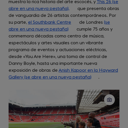
muestra la rica historia del arte escocés, y
in
This 26 (se
abre en una nueva pestaña),
(opens
que presenta obras
a
de vanguardia de 26 artistas contemporáneos. Por
in
new
su parte,
el Southbank Centre
a
(opens
de Londres
tab)
(se
abre en una nueva pestaña)
(opens
new
in
cumple 75 años y
conmemora décadas como centro de música,
in
tab)
a
espectáculos y artes visuales con un vibrante
a
new
programa de eventos y actuaciones eléctricas,
new
tab)
desde «You Are Here», una toma de control de
tab)
Danny Boyle, hasta una importante nueva
exposición de obras de
Anish Kapoor en la Hayward
Gallery (se abre en una nueva pestaña)
(opens
.
in
a
new
tab)