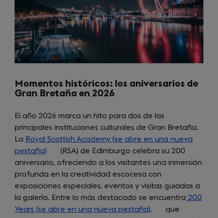
Momentos históricos: los aniversarios de
Gran Bretaña en 2026
El año 2026 marca un hito para dos de las
principales instituciones culturales de Gran Bretaña.
La
Royal Scottish Academy (se abre en una nueva
pestaña)
(opens
(RSA) de Edimburgo celebra su 200
aniversario, ofreciendo a los visitantes una inmersión
in
profunda en la creatividad escocesa con
a
exposiciones especiales, eventos y visitas guiadas a
new
la galería. Entre lo más destacado se encuentra
tab)
200
Years (se abre en una nueva pestaña),
(opens
que