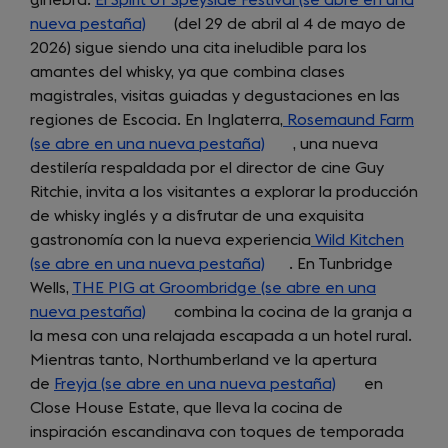
ginebra.
El Spirit of Speyside Festival (se abre en una
tab)
new
nueva pestaña)
(opens
(del 29 de abril al 4 de mayo de
tab)
2026) sigue siendo una cita ineludible para los
in
amantes del whisky, ya que combina clases
a
magistrales, visitas guiadas y degustaciones en las
new
regiones de Escocia. En Inglaterra,
tab)
Rosemaund Farm
(se abre en una nueva pestaña)
(opens
, una nueva
destilería respaldada por el director de cine Guy
in
Ritchie, invita a los visitantes a explorar la producción
a
de whisky inglés y a disfrutar de una exquisita
new
gastronomía con la nueva experiencia
tab)
Wild Kitchen
(se abre en una nueva pestaña)
(opens
. En Tunbridge
Wells,
THE PIG at Groombridge (se abre en una
in
nueva pestaña)
(opens
combina la cocina de la granja a
a
la mesa con una relajada escapada a un hotel rural.
in
new
Mientras tanto, Northumberland ve la apertura
a
tab)
de
Freyja (se abre en una nueva pestaña)
new
(opens
en
Close House Estate, que lleva la cocina de
tab)
in
inspiración escandinava con toques de temporada
a