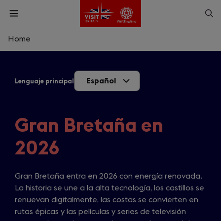
Skip
Op
Open
to
menu
sea
main
content
Home
What are you looking for?
Español
Lenguaje principal
Enter
a
search
Buscar
query
Gran Bretaña en
2026
Gran Bretaña entra en 2026 con energía renovada.
La historia se une a la alta tecnología, los castillos se
renuevan digitalmente, las costas se convierten en
rutas épicas y las películas y series de televisión