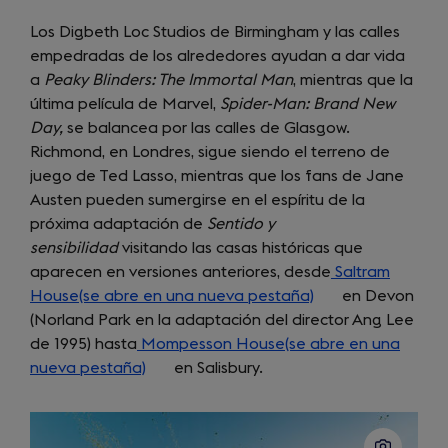
Los Digbeth Loc Studios de Birmingham y las calles
empedradas de los alrededores ayudan a dar vida
a
Peaky Blinders: The Immortal Man
, mientras que la
última película de Marvel,
Spider-Man: Brand New
Day,
se balancea por las calles de Glasgow.
Richmond, en Londres, sigue siendo el terreno de
juego de Ted Lasso, mientras que los fans de Jane
Austen pueden sumergirse en el espíritu de la
próxima adaptación de
Sentido y
sensibilidad
visitando las casas históricas que
aparecen en versiones anteriores, desde
Saltram
House(se abre en una nueva pestaña)
(opens
en Devon
(Norland Park en la adaptación del director Ang Lee
in
de 1995) hasta
Mompesson House(se abre en una
a
nueva pestaña)
(opens
en Salisbury.
new
in
tab)
a
new