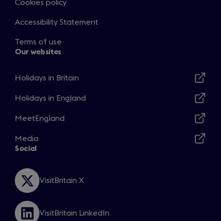
Cookies policy
Accessibility Statement
Terms of use
Our websites
Holidays in Britain
Opens
in
Holidays in England
Opens
a
in
MeetEngland
new
Opens
a
window
in
Media
new
Opens
a
Social
window
in
new
a
window
new
VisitBritain X
Opens
window
in
a
VisitBritain LinkedIn
new
Opens