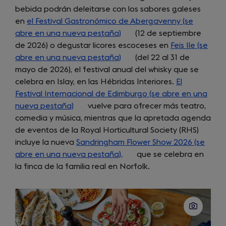
bebida podrán deleitarse con los sabores galeses
tab)
new
en
el Festival Gastronómico de Abergavenny (se
tab)
abre en una nueva pestaña)
(opens
(12 de septiembre
de 2026) o degustar licores escoceses en
in
Feis Ile (se
abre en una nueva pestaña)
a
(opens
(del 22 al 31 de
mayo de 2026), el festival anual del whisky que se
new
in
celebra en Islay, en las Hébridas Interiores.
tab)
a
El
Festival Internacional de Edimburgo (se abre en una
new
nueva pestaña)
(opens
vuelve para ofrecer más teatro,
tab)
comedia y música, mientras que la apretada agenda
in
de eventos de la Royal Horticultural Society (RHS)
a
incluye la nueva
new
Sandringham Flower Show 2026 (se
abre en una nueva pestaña),
tab)
(opens
que se celebra en
la finca de la familia real en Norfolk.
in
a
new
tab)