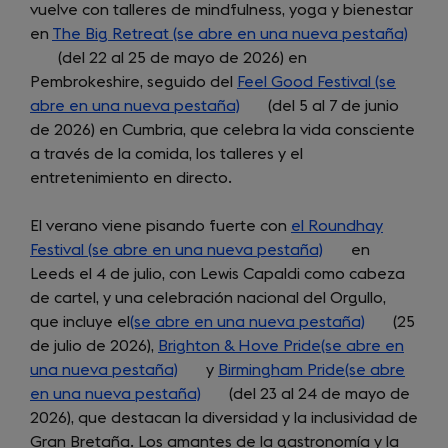
vuelve con talleres de mindfulness, yoga y bienestar
tab)
en
The Big Retreat (se abre en una nueva pestaña)
(ope
(del 22 al 25 de mayo de 2026) en
in
Pembrokeshire, seguido del
Feel Good Festival (se
a
abre en una nueva pestaña)
(opens
(del 5 al 7 de junio
new
de 2026) en Cumbria, que celebra la vida consciente
in
tab)
a través de la comida, los talleres y el
a
entretenimiento en directo.
new
tab)
El verano viene pisando fuerte con
el Roundhay
Festival (se abre en una nueva pestaña)
(opens
en
Leeds el 4 de julio, con Lewis Capaldi como cabeza
in
de cartel, y una celebración nacional del Orgullo,
a
que incluye el
(se abre en una nueva pestaña)
new
(opens
(25
de julio de 2026),
Brighton & Hove Pride(se abre en
tab)
in
una nueva pestaña)
(opens
y
Birmingham Pride(se abre
a
en una nueva pestaña)
in
(opens
(del 23 al 24 de mayo de
new
2026), que destacan la diversidad y la inclusividad de
a
in
tab)
Gran Bretaña. Los amantes de la gastronomía y la
new
a