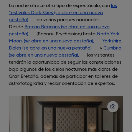
La noche ofrece otro tipo de espectáculo, con
los
festivales Dark Skies (se abre en una nueva
pestaña)
(opens
en varios parques nacionales.
Desde
Brecon Beacons (se abre en una nueva
in
pestaña)
a
(opens
(Bannau Brycheiniog) hasta
North York
Moors (se abre en una nueva pestaña),
new
in
(opens
Yorkshire
Dales (se abre en una nueva pestaña)
tab)
a
(opens
in
y
Cumbria
(se abre en una nueva pestaña),
new
(opens
los visitantes
in
a
tendrán la oportunidad de seguir las constelaciones
tab)
in
a
new
bajo algunos de los cielos nocturnos más claros de
a
new
tab)
Gran Bretaña, además de participar en talleres de
new
tab)
astrofotografía y recibir orientación de expertos.
tab)