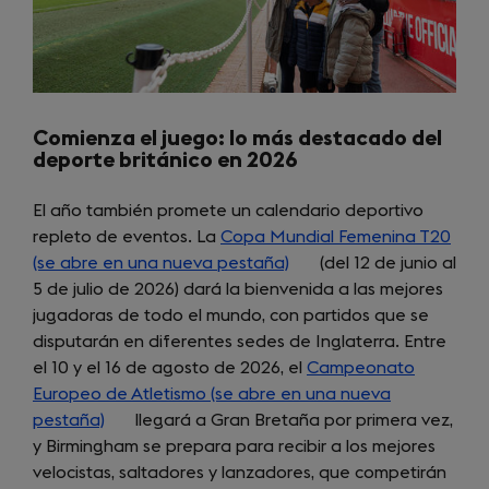
Comienza el juego: lo más destacado del
deporte británico en 2026
El año también promete un calendario deportivo
repleto de eventos. La
Copa Mundial Femenina T20
(se abre en una nueva pestaña)
(opens
(del 12 de junio al
5 de julio de 2026) dará la bienvenida a las mejores
in
jugadoras de todo el mundo, con partidos que se
a
disputarán en diferentes sedes de Inglaterra. Entre
new
el 10 y el 16 de agosto de 2026, el
tab)
Campeonato
Europeo de Atletismo (se abre en una nueva
pestaña)
(opens
llegará a Gran Bretaña por primera vez,
y Birmingham se prepara para recibir a los mejores
in
velocistas, saltadores y lanzadores, que competirán
a