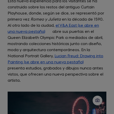
Esta nueva experiencia para los visitantes se ha
in
construido sobre los restos del antiguo Curtain
a
Playhouse, donde, según se dice, se representó por
new
primera vez
Romeo y Julieta
en la década de 1590.
tab)
Al otro lado de la ciudad,
el V&A East (se abre en
una nueva pestaña)
(opens
abre sus puertas en el
Queen Elizabeth Olympic Park a mediados de abril,
in
mostrando colecciones históricas junto con diseño,
a
moda y arquitectura contemporáneos. En la
new
National Portrait Gallery,
tab)
Lucian Freud: Drawing into
Painting (se abre en una nueva pestaña)
(opens
presenta estudios, grabados y dibujos nunca antes
in
vistos, que ofrecen una nueva perspectiva sobre el
a
artista.
new
tab)