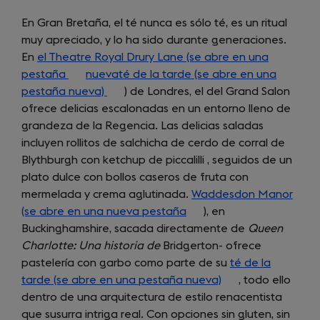
En Gran Bretaña, el té nunca es sólo té, es un ritual
muy apreciado, y lo ha sido durante generaciones.
En
el Theatre Royal Drury Lane (se abre en una
pestaña
(opens
nuevaté de la tarde (se abre en una
pestaña nueva)
in
(opens
) de Londres, el del Grand Salon
ofrece delicias escalonadas en un entorno lleno de
a
in
grandeza de la Regencia. Las delicias saladas
new
a
incluyen rollitos de salchicha de cerdo de corral de
tab)
new
Blythburgh con ketchup de piccalilli , seguidos de un
tab)
plato dulce con bollos caseros de fruta con
mermelada y crema aglutinada.
Waddesdon Manor
(se abre en una nueva pestaña
(opens
), en
Buckinghamshire, sacada directamente de
in
Queen
Charlotte: Una historia de
Bridgerton- ofrece
a
pastelería con garbo como parte de su
new
té de la
tarde (se abre en una pestaña nueva)
tab)
(opens
, todo ello
dentro de una arquitectura de estilo renacentista
in
que susurra intriga real. Con opciones sin gluten, sin
a