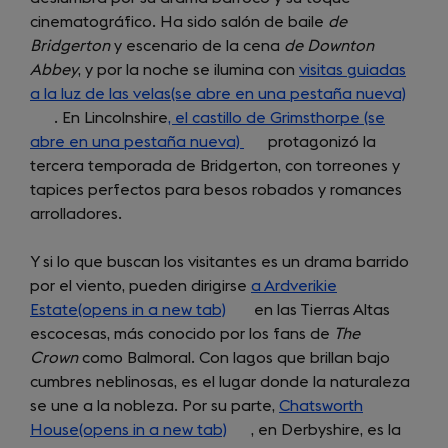
cinematográfico. Ha sido salón de baile
de
a
Bridgerton
y escenario de la cena
de Downton
new
Abbey
, y por la noche se ilumina con
visitas guiadas
tab)
a la luz de las velas(se abre en una pestaña nueva)
(open
. En Lincolnshire
, el castillo de Grimsthorpe (se
in
abre en una pestaña nueva)
(opens
protagonizó la
a
tercera temporada de Bridgerton, con torreones y
in
new
tapices perfectos para besos robados y romances
a
tab)
arrolladores.
new
tab)
Y si lo que buscan los visitantes es un drama barrido
por el viento, pueden dirigirse
a Ardverikie
Estate(opens in a new tab)
(opens
en las Tierras Altas
escocesas, más conocido por los fans de
in
The
Crown
como Balmoral. Con lagos que brillan bajo
a
cumbres neblinosas, es el lugar donde la naturaleza
new
se une a la nobleza. Por su parte,
tab)
Chatsworth
House(opens in a new tab)
(opens
, en Derbyshire, es la