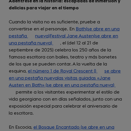
Adéntrese en la historia: escapadas de inmersión y
delicias para viajar en el tiempo
Cuando la visita no es suficiente, pruebe a
convertirse en el personaje. En
Bath(se abre en una
pestaña
(opens
nueva)Festival Jane Austen(se abre en
una pestaña nueva)
in
(opens
, el (del 12 al 21 de
septiembre de 2025) celebra los 250 años de la
a
in
famosa escritora con bailes, teatro y más bonetes
new
a
de los que se pueden contar. A la vuelta de la
tab)
new
esquina,
el número 1 de Royal Crescent ()
tab)
(opens
se abre
en una pestaña nuevalas visitas guiadas «Jane
in
Austen en Bath» (se abre en una pestaña nueva)
a
(opens
permite a los visitantes experimentar el estilo de
new
in
vida georgiano con en días señalados, junto con una
tab)
a
exposición especial para celebrar el aniversario de
new
la escritora.
tab)
En Escocia,
el Bosque Encantado (se abre en una