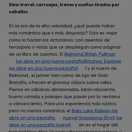
Slow travel: carruajes, trenes y sueños tirados por
caballos
En la era de la alta velocidad, ¿qué puede haber
más romántico que ir más despacio? Esto es viajar
como lo hacían los victorianos: con asientos de
terciopelo y vistas que se despliegan como páginas
de un libro de cuentos. El
Belmond British Pullman
(opens
(se abre en una nueva pestañaBritannic Explorer
in
(se abre en una nueva pestaña)
(opens
) y el nuevo de
a
Belmond , el primer tren-cama de lujo de Gran
in
new
Bretaña, ofrecen el glamour clásico sobre raíles.
a
tab)
Piense en sábanas almidonadas, latón reluciente,
new
buena comida y paisajes que pasan por la ventana
tab)
a cámara lenta. Para una experiencia más rústica,
pero no menos romántica, el
Bala Lake Railway (se
abre en una pestaña
(opens
nueva) Snowdonia (Eryri) (se
abre en una pestaña nueva)
in
(opens
en es el hogar del