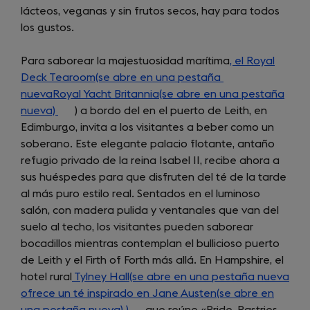
lácteos, veganas y sin frutos secos, hay para todos
new
los gustos.
tab)
Para saborear la majestuosidad marítima
, el Royal
Deck Tearoom(se abre en una pestaña
(opens
nuevaRoyal Yacht Britannia(se abre en una pestaña
in
nueva)
(opens
) a bordo del en el puerto de Leith, en
a
Edimburgo, invita a los visitantes a beber como un
in
new
soberano. Este elegante palacio flotante, antaño
a
tab)
refugio privado de la reina Isabel II, recibe ahora a
new
sus huéspedes para que disfruten del té de la tarde
tab)
al más puro estilo real. Sentados en el luminoso
salón, con madera pulida y ventanales que van del
suelo al techo, los visitantes pueden saborear
bocadillos mientras contemplan el bullicioso puerto
de Leith y el Firth of Forth más allá. En Hampshire, el
hotel rural
Tylney Hall(se abre en una pestaña nueva
ofrece un té inspirado en Jane Austen(se abre en