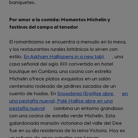
banquetes.
Por amor a la comida: Momentos Michelin y
festines del campo al tenedor
El romanticismo se encuentra a menudo en la mesa,
y los restaurantes rurales británicos lo sirven con
estilo.
En Askham Hall(opens in a new tab)
(opens
, una
casa señorial del siglo XIII convertida en hotel
in
boutique en Cumbria, una cocina con estrella
a
Michelin ofrece platos exquisitos en un salón
new
centenario rodeado de jardines sacados de un
tab)
cuento de hadas. En
Snowdonia (Eryri)(se abre
(opens
en
una pestaña nueva), Palé Hall(se abre en una
in
pestaña nueva)
(opens
combina un entorno grandioso
a
con una cocina de estrella verde Michelin. Esta
in
new
galardonada mansión victoriana del valle del Dee
a
tab)
fue en su día residencia de la reina Victoria. Hoy es
new