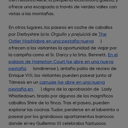
tren histórico Alice, la pequeña locomotora galesa, y
a
in
ofrece una escapada a través de verdes valles con
new
a
vistas a las montañas.
tab)
new
tab)
En otros lugares, los paseos en coche de caballos
por Derbyshire (a lo
Orgullo y prejuicio
) de
The
Ostler Hach(abre en una pestaña nueva
(opens
)
ofrecen a los visitantes la oportunidad de viajar por
in
la campiña como el Sr. Darcy y la Srta. Bennett.
a
En el
palacio de Hampton Court (se abre en una nueva
new
pestaña
(opens
londinense ), antaño patio de recreo de
tab)
Enrique VIII, los visitantes pueden pasear junto al
in
Támesis en un
a
carruaje (se abre en una nueva
pestaña en
new
(opens
) digno de la aprobación de Lady
Whistledown, tirado por algunos de los magníficos
tab)
in
caballos Shire de la finca. Tras el paseo, pueden
a
explorar las cocinas Tudor, perderse en el laberinto o
new
pasear por los grandiosos apartamentos barrocos
tab)
donde el rey Guillermo III celebraba fastuosos