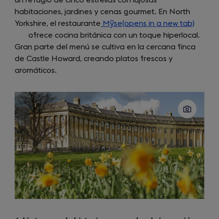
un refugio de cinco estrellas con lujosas
tab)
habitaciones, jardines y cenas gourmet. En North
Yorkshire, el restaurante
Mỹse(opens in a new tab)
(opens
ofrece cocina británica con un toque hiperlocal.
in
Gran parte del menú se cultiva en la cercana finca
a
de Castle Howard, creando platos frescos y
new
aromáticos.
tab)