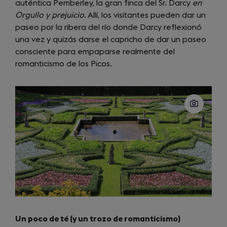
auténtica Pemberley, la gran finca del Sr. Darcy
in
en
Orgullo y prejuicio
. Allí, los visitantes pueden dar un
a
paseo por la ribera del río donde Darcy reflexionó
new
una vez y quizás darse el capricho de dar un paseo
tab)
consciente para empaparse realmente del
romanticismo de los Picos.
Un poco de té (y un trozo de romanticismo)