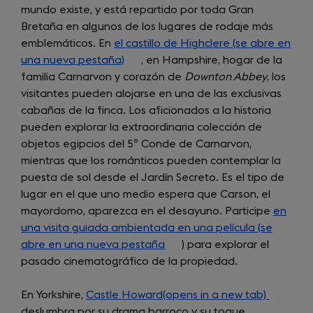
mundo existe, y está repartido por toda Gran
Bretaña en algunos de los lugares de rodaje más
emblemáticos. En
el castillo de Highclere (se abre en
una nueva pestaña)
(opens
, en Hampshire, hogar de la
familia Carnarvon y corazón de
in
Downton Abbey
, los
visitantes pueden alojarse en una de las exclusivas
a
cabañas de la finca. Los aficionados a la historia
new
pueden explorar la extraordinaria colección de
tab)
objetos egipcios del 5º Conde de Carnarvon,
mientras que los románticos pueden contemplar la
puesta de sol desde el Jardín Secreto. Es el tipo de
lugar en el que uno medio espera que Carson, el
mayordomo, aparezca en el desayuno. Participe
en
una visita guiada ambientada en una película (se
abre en una nueva pestaña
(opens
) para explorar el
pasado cinematográfico de la propiedad.
in
a
En Yorkshire,
Castle Howard(opens in a new tab)
new
(opens
deslumbra por su drama barroco y su toque
tab)
in