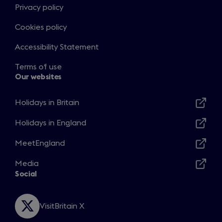
Privacy policy
Cookies policy
Accessibility Statement
Terms of use
Our websites
Holidays in Britain
Opens
in
Holidays in England
Opens
a
in
MeetEngland
new
Opens
a
window
in
Media
new
Opens
a
Social
window
in
new
a
window
new
VisitBritain X
Opens
window
in