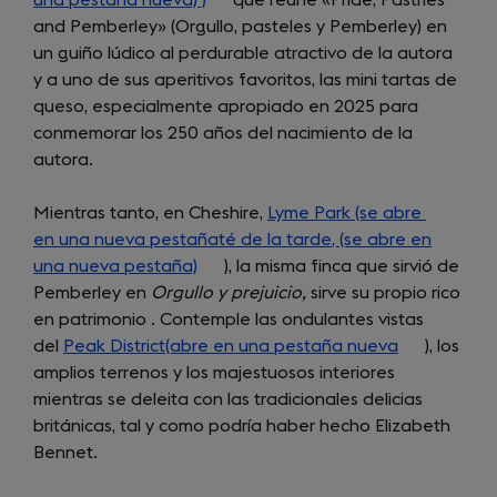
una pestaña nueva) )
(opens
que reúne «Pride, Pastries
and Pemberley» (Orgullo, pasteles y Pemberley) en
in
un guiño lúdico al perdurable atractivo de la autora
a
y a uno de sus aperitivos favoritos, las mini tartas de
new
queso, especialmente apropiado en 2025 para
tab)
conmemorar los 250 años del nacimiento de la
autora.
Mientras tanto, en Cheshire,
Lyme Park (se abre
(opens
en una nueva pestañaté de la tarde, (se abre en
in
una nueva pestaña)
(opens
), la misma finca que sirvió de
a
Pemberley en
Orgullo y prejuicio,
in
sirve su propio rico
new
en patrimonio . Contemple las ondulantes vistas
a
tab)
del
Peak District(abre en una pestaña nueva
new
(opens
), los
amplios terrenos y los majestuosos interiores
tab)
in
mientras se deleita con las tradicionales delicias
a
británicas, tal y como podría haber hecho Elizabeth
new
Bennet.
tab)