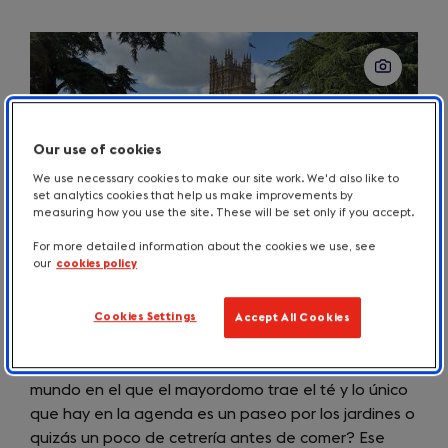
Our use of cookies
We use necessary cookies to make our site work. We'd also like to
set analytics cookies that help us make improvements by
measuring how you use the site. These will be set only if you accept.
For more detailed information about the cookies we use, see
our
cookies policy
Casas solariegas: alójese donde se hicieron las
historias
Cookies Settings
Accept All Cookies
¿Ha soñado alguna vez con despertarse en un
mundo en el que el mayordomo trae el té y lo único
que hay en la agenda es un paseo por los jardines o
quizás un poco de cetrería antes de comer? Ese