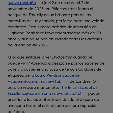
nueva pestaña
(opens
) (del 2 de octubre al 2 de
noviembre de 2025) en Pitlochry transforma el
in
bosque de Faskally en un brillante país de las
a
maravillas de luz y sonido, perfecto para una velada
new
romántica. Este evento artístico de inmersión en
tab)
Highland Perthshire lleva celebrándose más de 20
años, y aún no se han anunciado todos los detalles
de la edición de 2025.
¿Por qué limitarse a ver
Bridgerton
cuando se
puede vivir? Aprenda a deslizarse por los salones de
baile y a sostener una taza de té con las clases de
etiqueta de
la Laura Windsor Etiquette
Academy(opens in a new tab)
(opens
de Londres. O
para un repaso más amplio,
The British School of
in
Excellence(abre en una nueva pestaña)
a
(opens
puede
enseñar a los visitantes todo, desde el decoro de
new
in
una cena hasta el arte de una primera impresión
tab)
a
perfecta.
new