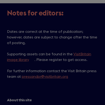
Notes for editors:
Dates are correct at the time of publication;
however, dates are subject to change after the time
of posting.
Supporting assets can be found in the
VisitBritain
image library
(
. Please register to get access.
o
For further information contact the Visit Britain press
p
team at
pressandpr@visitbritain.org
e
n
s
i
n
About this site
a