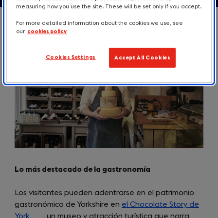
measuring how you use the site. These will be set only if you accept.
For more detailed information about the cookies we use, see
our
cookies policy
Cookies Settings
Accept All Cookies
Lo más destacado de la gastronomía
Los visitantes pueden adentrarse en el patrimonio
gastronómico de Yorkshire en
el Chocolate Story de
York
(opens
, un museo y atracción turística que narra