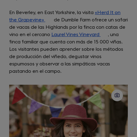
En Beverley, en East Yorkshire, la visita
«Herd It on
the Grapevine»
(opens
de Dumble Farm ofrece un safari
de vacas de las Highlands por la finca con catas de
in
vino en el cercano
a
Laurel Vines Vineyard
(opens
, una
finca familiar que cuenta con más de 15 000 viñas.
new
in
Los visitantes pueden aprender sobre los métodos
tab)
a
de producción del viñedo, degustar vinos
new
espumosos y observar a las simpáticas vacas
tab)
pastando en el campo.