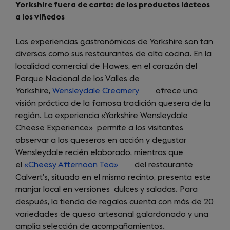
Yorkshire fuera de carta: de los productos lácteos
a los viñedos
Las experiencias gastronómicas de Yorkshire son tan
diversas como sus restaurantes de alta cocina. En la
localidad comercial de Hawes, en el corazón del
Parque Nacional de los Valles de
Yorkshire,
Wensleydale Creamery
(opens
ofrece una
visión práctica de la famosa tradición quesera de la
in
región. La experiencia «Yorkshire Wensleydale
a
Cheese Experience» permite a los visitantes
new
observar a los queseros en acción y degustar
tab)
Wensleydale recién elaborado, mientras que
el
«Cheesy Afternoon Tea»
(opens
del restaurante
Calvert’s, situado en el mismo recinto, presenta este
in
manjar local en versiones dulces y saladas. Para
a
después, la tienda de regalos cuenta con más de 20
new
variedades de queso artesanal galardonado y una
tab)
amplia selección de acompañamientos.