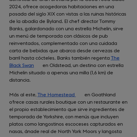
2024, ofrece acogedoras habitaciones en una
new
posada del siglo XIX con vistas a las ruinas históricas
tab)
de la abadía de Byland. El chef director Tommy
Banks, galardonado con una estrella Michelin, sirve
un menú de temporada con clásicos de pub
reinventados, complementado con una cuidada
carta de bebidas que abarca desde cervezas de
barril hasta cócteles. Banks también regenta
The
Black Swan
(opens
en Oldstead, un destino con estrella
Michelin situado a apenas una milla (1,6 km) de
in
distancia.
a
new
Más al este,
tab)
The Homestead
(opens
en Goathland
ofrece casas rurales boutique con un restaurante en
in
el propio establecimiento que sirve ingredientes de
a
temporada de Yorkshire, con menús que incluyen
new
platos como langostinos escoceses capturados en
tab)
nasas, ánade real de North York Moors y langosta