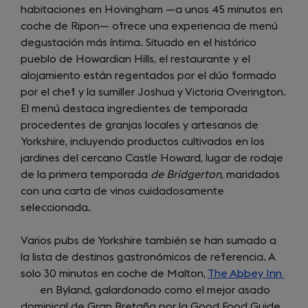
habitaciones en Hovingham —a unos 45 minutos en
in
coche de Ripon— ofrece una experiencia de menú
a
degustación más íntima. Situado en el histórico
new
pueblo de Howardian Hills, el restaurante y el
tab)
alojamiento están regentados por el dúo formado
por el chef y la sumiller Joshua y Victoria Overington.
El menú destaca ingredientes de temporada
procedentes de granjas locales y artesanos de
Yorkshire, incluyendo productos cultivados en los
jardines del cercano Castle Howard, lugar de rodaje
de la primera temporada
de Bridgerton
, maridados
con una carta de vinos cuidadosamente
seleccionada.
Varios pubs de Yorkshire también se han sumado a
la lista de destinos gastronómicos de referencia. A
solo 30 minutos en coche de Malton,
The Abbey Inn
(ope
en Byland, galardonado como el mejor asado
in
dominical de Gran Bretaña por la Good Food Guide
a