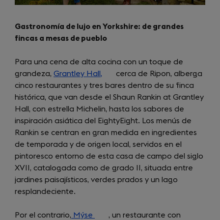
Gastronomía de lujo en Yorkshire: de grandes
fincas a mesas de pueblo
Para una cena de alta cocina con un toque de
grandeza,
Grantley Hall,
(opens
cerca de Ripon, alberga
cinco restaurantes y tres bares dentro de su finca
in
histórica, que van desde el Shaun Rankin at Grantley
a
Hall, con estrella Michelin, hasta los sabores de
new
inspiración asiática del EightyEight. Los menús de
tab)
Rankin se centran en gran medida en ingredientes
de temporada y de origen local, servidos en el
pintoresco entorno de esta casa de campo del siglo
XVII, catalogada como de grado II, situada entre
jardines paisajísticos, verdes prados y un lago
resplandeciente.
Por el contrario,
Mýse
(opens
, un restaurante con