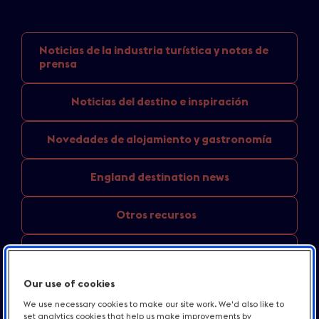
Noticias de la industria
turística y notas de
prensa
Noticias del
destino e inspiración
Novedades de
alojamiento y gastronomía
England
destination news
Otros recursos
Contacto
Our use of cookies
We use necessary cookies to make our site work. We'd also like to
set analytics cookies that help us make improvements by