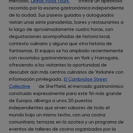
mercado,
Leeds Food Tours
(opens
ofrece un apetitoso
recorrido por la escena gastronómica independiente
in
de la ciudad. Sus paseos guiados y autoguiados
a
visitan unas siete panaderías, bares y restaurantes a
new
lo largo de aproximadamente cuatro horas, con
tab)
degustaciones acompañadas de historia local,
contexto culinario y alguna que otra historia de
fantasmas. El equipo se ha ampliado recientemente
con recorridos gastronómicos en York y Harrogate,
ofreciendo a los visitantes la oportunidad de
descubrir aún más centros culinarios de Yorkshire con
información privilegiada.
El Cambridge Street
Collective
(opens
de Sheffield, el mercado gastronómico
construido expresamente para este fin más grande
in
de Europa, alberga a unos 20 puestos
a
independientes que sirven sabores de todo el
new
mundo bajo un mismo techo, con una cocina
tab)
comunitaria, terrazas en la azotea y un programa de
eventos de talleres de cocina organizados por la