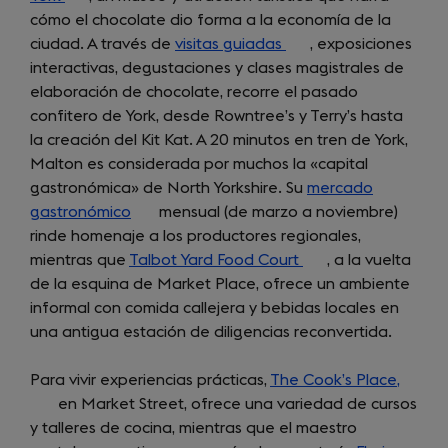
cómo el chocolate dio forma a la economía de la
in
ciudad. A través de
a
visitas guiadas
(opens
, exposiciones
interactivas, degustaciones y clases magistrales de
new
in
elaboración de chocolate, recorre el pasado
tab)
a
confitero de York, desde Rowntree’s y Terry’s hasta
new
la creación del Kit Kat. A 20 minutos en tren de York,
tab)
Malton es considerada por muchos la «capital
gastronómica» de North Yorkshire. Su
mercado
gastronómico
(opens
mensual (de marzo a noviembre)
rinde homenaje a los productores regionales,
in
mientras que
Talbot Yard Food Court
a
(opens
, a la vuelta
de la esquina de Market Place, ofrece un ambiente
new
in
informal con comida callejera y bebidas locales en
tab)
a
una antigua estación de diligencias reconvertida.
new
tab)
Para vivir experiencias prácticas,
The Cook’s Place,
(open
en Market Street, ofrece una variedad de cursos
in
y talleres de cocina, mientras que el maestro
a