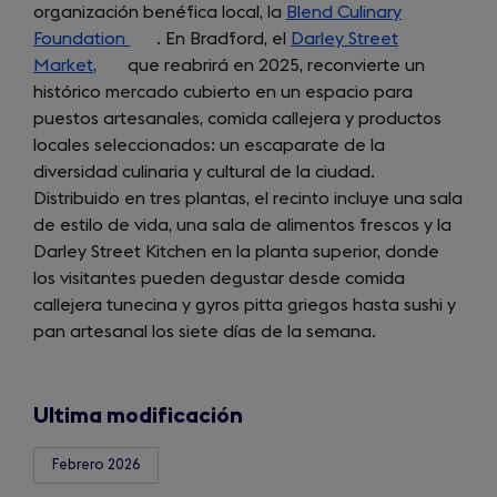
organización benéfica local, la
Blend Culinary
Foundation
(opens
. En Bradford, el
Darley Street
Market,
(opens
que reabrirá en 2025, reconvierte un
in
histórico mercado cubierto en un espacio para
in
a
puestos artesanales, comida callejera y productos
a
new
locales seleccionados: un escaparate de la
new
tab)
diversidad culinaria y cultural de la ciudad.
tab)
Distribuido en tres plantas, el recinto incluye una sala
de estilo de vida, una sala de alimentos frescos y la
Darley Street Kitchen en la planta superior, donde
los visitantes pueden degustar desde comida
callejera tunecina y gyros pitta griegos hasta sushi y
pan artesanal los siete días de la semana.
Ultima modificación
Febrero 2026