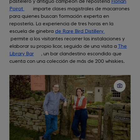
pastelero y antiguo campeón de repostería
Florian
new
Poirot
(opens
imparte clases magistrales de macarrones
tab)
para quienes buscan formación experta en
in
repostería. La experiencia de tres horas en la
a
escuela de ginebra
new
de Rare Bird Distillery
(opens
permite a los visitantes recorrer las instalaciones y
tab)
in
elaborar su propio licor, seguido de una visita a
a
The
Library Bar
(opens
, un bar clandestino escondido que
new
cuenta con una colección de más de 200 whiskies.
in
tab)
a
new
tab)