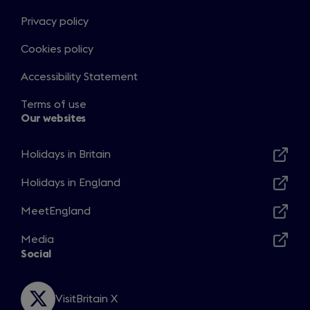
n
Privacy policy
e
Cookies policy
w
t
Accessibility Statement
a
b
Terms of use
)
Our websites
Holidays in Britain
Opens
in
Holidays in England
Opens
a
in
MeetEngland
new
Opens
a
window
in
Media
new
Opens
a
Social
window
in
new
a
window
new
VisitBritain X
Opens