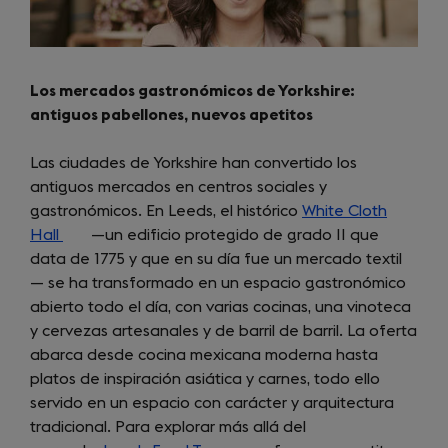
Los mercados gastronómicos de Yorkshire:
antiguos pabellones, nuevos apetitos
Las ciudades de Yorkshire han convertido los
antiguos mercados en centros sociales y
gastronómicos. En Leeds, el histórico
White Cloth
Hall
(opens
—un edificio protegido de grado II que
data de 1775 y que en su día fue un mercado textil
in
— se ha transformado en un espacio gastronómico
a
abierto todo el día, con varias cocinas, una vinoteca
new
y cervezas artesanales y de barril de barril. La oferta
tab)
abarca desde cocina mexicana moderna hasta
platos de inspiración asiática y carnes, todo ello
servido en un espacio con carácter y arquitectura
tradicional. Para explorar más allá del