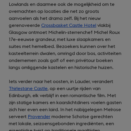
Lowlands en daarmee ook de mogelijkheid om te
overnachten op locaties die net zo groots
aanvoelen als het drama zelf. Bij het nieuw
gerenoveerde
Crossbasket Castle Hotel
vlakbij
Glasgow ontmoet Michelin-sterrenchef Michel Roux
17e-eeuwse grandeur, met luxe slaapkamers en
suites met hemelbed. Bezoekers kunnen over het
kasteelterrein dwalen, omringd door bos, activiteiten
ondernemen zoals golf of een privétour boeken
langs omliggende kastelen en historische huizen.
Iets verder naar het oosten, in Lauder, verandert
Thirlestane Castle
, op een uurtje rijden van
Edinburgh, elk verblijf in een romantische film. Met
zijn statige kamers en kaarslichtdiners voelen gasten
zich hier even een laird. In het nabijgelegen Melrose
serveert
Provender
moderne Schotse gerechten
met lokale, seizoensgebonden ingrediënten, een
eigentijdse twist op traditionele maaltijden.