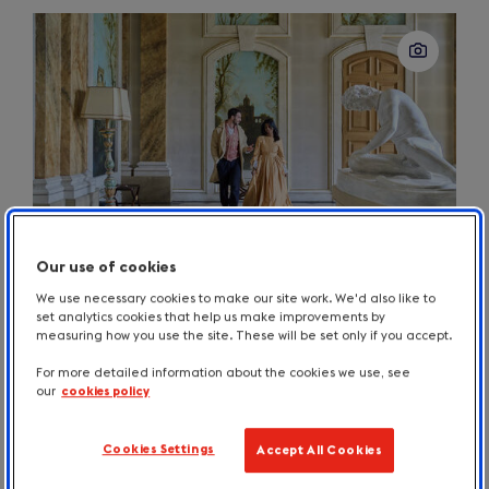
Our use of cookies
Bridgerton seizoen 4 North Yorkshire
We use necessary cookies to make our site work. We'd also like to
set analytics cookies that help us make improvements by
measuring how you use the site. These will be set only if you accept.
In het nieuwste hoofdstuk van
Bridgerton
vormen
For more detailed information about the cookies we use, see
intriges en romantiek zich tegen het decor van de
our
cookies policy
uitgestrekte heide van North Yorkshire. Veel van de
regency pracht uit de serie is opgenomen in de
Cookies Settings
Accept All Cookies
statige landhuizen van Yorkshire. Zo deed
Castle
Howard
(opens
eerder dienst als het Londense