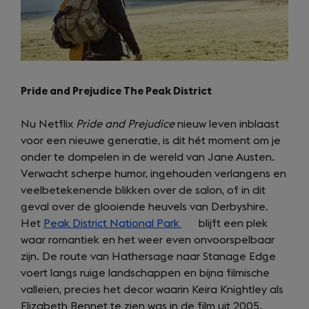
Pride and Prejudice The Peak District
Nu Netflix
Pride and Prejudice
nieuw leven inblaast
voor een nieuwe generatie, is dit hét moment om je
onder te dompelen in de wereld van Jane Austen.
Verwacht scherpe humor, ingehouden verlangens en
veelbetekenende blikken over de salon, of in dit
geval over de glooiende heuvels van Derbyshire.
Het
Peak District National Park
(opens
blijft een plek
waar romantiek en het weer even onvoorspelbaar
in
zijn. De route van Hathersage naar Stanage Edge
a
voert langs ruige landschappen en bijna filmische
new
valleien, precies het decor waarin Keira Knightley als
tab)
Elizabeth Bennet te zien was in de film uit 2005.