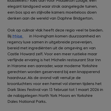
klassiekers? Kies dan voor Middleton Lodge, een
elegant landgoed waar strak aangelegde tuinen,
een bos spa en stijlvolle kamers moeiteloos doen
denken aan de wereld van Daphne Bridgerton.
Ook op culinair vlak heeft deze regio veel te bieden.
Bij
Mýse
(opens
in Hovingham komen duurzaamheid en
regency luxe samen in uitgebreide proeverijen,
in
bereid met ingrediënten uit de omgeving en van
a
Castle Howard zelf. Voor een meer rustieke maar
new
verfijnde ervaring is het Michelin restaurant Star Inn
tab)
in Harome een aanrader, waar moderne Yorkshire
gerechten worden geserveerd bij een knapperend
haardvuur. Als de avond valt verruil je de
kroonluchters voor een hemel vol sterren tijdens het
Dark Skies Festival van 13 februari tot 1 maart 2026 in
de nabijgelegen North York Moors en Yorkshire
Dales National Parks.