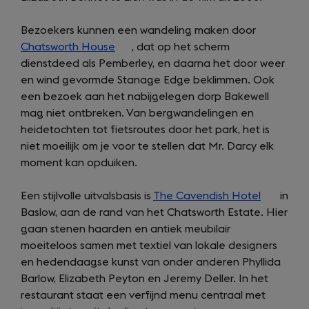
Bezoekers kunnen een wandeling maken door
Chatsworth House
(opens
, dat op het scherm
dienstdeed als Pemberley, en daarna het door weer
in
en wind gevormde Stanage Edge beklimmen. Ook
a
een bezoek aan het nabijgelegen dorp Bakewell
new
mag niet ontbreken. Van bergwandelingen en
tab)
heidetochten tot fietsroutes door het park, het is
niet moeilijk om je voor te stellen dat Mr. Darcy elk
moment kan opduiken.
Een stijlvolle uitvalsbasis is
The Cavendish Hotel
(opens
in
Baslow, aan de rand van het Chatsworth Estate. Hier
in
gaan stenen haarden en antiek meubilair
a
moeiteloos samen met textiel van lokale designers
new
en hedendaagse kunst van onder anderen Phyllida
tab)
Barlow, Elizabeth Peyton en Jeremy Deller. In het
restaurant staat een verfijnd menu centraal met