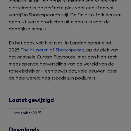
landhuis uit de 16e eeuw te midden van 53 hectare
platteland, is de perfecte plek voor een sfeervol
verblijf in Shakespeare’s stijl. De field-to-fork-keuken
gebruikt verse producten uit eigen tuin voor de
dagelijkse menu’s.
En het doek valt hier niet. In Londen opent eind
2025
The Museum of Shakespeare
, op de plek van
het originele Curtain Playhouse, met een high-tech,
meeslepende hervertelling van de wereld van de
toneelschrijver – een bewijs dat, vele eeuwen later,
de hele wereld nog steeds zijn podium is.
Laatst gewijzigd
november 2025
Downloads