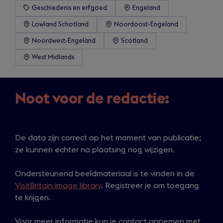
Geschiedenis en erfgoed
Engeland
Lowland Schotland
Noordoost-Engeland
Noordwest-Engeland
Scotland
West Midlands
Noot voor de redactie:
De data zijn correct op het moment van publicatie;
ze kunnen echter na plaatsing nog wijzigen.
Ondersteunend beeldmateriaal is te vinden in de
VisitBritain image library
. Registreer je om toegang
te krijgen.
Voor meer informatie kun je contact opnemen met