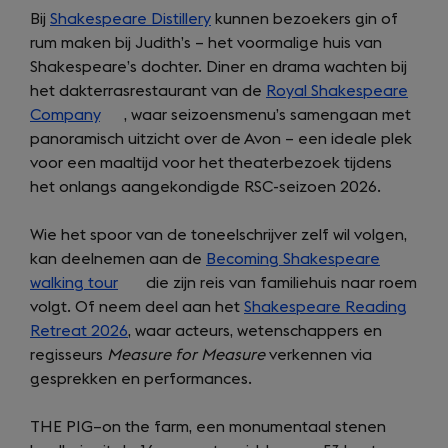
Bij
Shakespeare Distillery
kunnen bezoekers gin of
rum maken bij Judith’s – het voormalige huis van
Shakespeare’s dochter. Diner en drama wachten bij
het dakterrasrestaurant van de
Royal Shakespeare
Company
(opens
, waar seizoensmenu’s samengaan met
panoramisch uitzicht over de Avon – een ideale plek
in
voor een maaltijd voor het theaterbezoek tijdens
a
het onlangs aangekondigde RSC-seizoen 2026.
new
tab)
Wie het spoor van de toneelschrijver zelf wil volgen,
kan deelnemen aan de
Becoming Shakespeare
walking tour
(opens
die zijn reis van familiehuis naar roem
volgt. Of neem deel aan het
in
Shakespeare Reading
Retreat 2026
a
, waar acteurs, wetenschappers en
regisseurs
Measure for Measure
new
verkennen via
gesprekken en performances.
tab)
THE PIG–on the farm, een monumentaal stenen