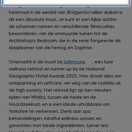
landgoed van de hertog van Hastings. Voor fans die
in
helemaal in de wereld van
a
Bridgerton
willen duiken is
dit een absolute must. Je kunt er een kijkje achter
new
de schermen nemen en verschillende filmlocaties
tab)
bewonderen, van de ommuurde tuinen tot de
Archbishop’s Bedroom, die in de serie fungeerde als
slaapkamer van de hertog en Daphne.
Overnacht in de buurt bij
Saltmoore
(opens
, een luxe
wellness retreat en runner up bij de National
in
Geographic Hotel Awards 2025. Hier draait alles om
a
ontspanning en selfcare, ver weg van de roddels uit
new
de high society. Het retreat ligt op tien minuten
tab)
rijden van Whitby, tussen de heide en de
Noordzeekust, en is een ideale uitvalsbasis om
Yorkshire te verkennen. Denk aan spa
behandelingen, mindful wellness sessies en
gerechten met lokale ingrediënten. Liever iets