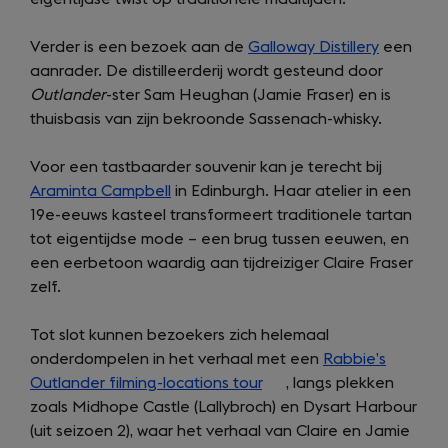
Verder is een bezoek aan de
Galloway Distillery
een
aanrader. De distilleerderij wordt gesteund door
Outlander
-ster Sam Heughan (Jamie Fraser) en is
thuisbasis van zijn bekroonde Sassenach-whisky.
Voor een tastbaarder souvenir kan je terecht bij
Araminta Campbell
in Edinburgh. Haar atelier in een
19e-eeuws kasteel transformeert traditionele tartan
tot eigentijdse mode – een brug tussen eeuwen, en
een eerbetoon waardig aan tijdreiziger Claire Fraser
zelf.
Tot slot kunnen bezoekers zich helemaal
onderdompelen in het verhaal met een
Rabbie’s
Outlander filming-locations tour
(opens
, langs plekken
zoals Midhope Castle (Lallybroch) en Dysart Harbour
in
(uit seizoen 2), waar het verhaal van Claire en Jamie
a