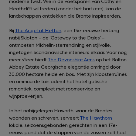
moderne twist. Wie in de voetsporen van Cathy en
Heathcliff wil treden (zonder het hartzeer), kan de
landschappen ontdekken die Brontë inspireerden.
Bij
The Angel at Hetton
, een 15e-eeuwse herberg
nabij Skipton – de ‘Gateway to the Dales’ –
ontmoeten Michelin-sterrendining en stijlvolle,
ingetogen Scandinavische interieurs elkaar. Voor nog
meer sfeer biedt
The Devonshire Arms
op het Bolton
Abbey Estate Georgische elegantie omringd door
30.000 hectare heide en bos. Met zijn kloosterruïnes
en ommuurde tuin ademt het hotel gotische
romantiek, compleet met roomservice en
wijnproeverijen.
In het nabijgelegen Haworth, waar de Brontës
woonden en schreven, serveert
The Hawthorn
lokale, seizoensgebonden gerechten in een 17e-
eeuws pand dat de stappen van de zussen zelf had