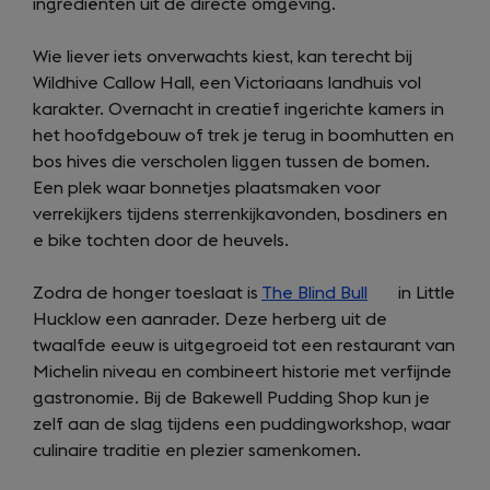
ingrediënten uit de directe omgeving.
Wie liever iets onverwachts kiest, kan terecht bij
Wildhive Callow Hall, een Victoriaans landhuis vol
karakter. Overnacht in creatief ingerichte kamers in
het hoofdgebouw of trek je terug in boomhutten en
bos hives die verscholen liggen tussen de bomen.
Een plek waar bonnetjes plaatsmaken voor
verrekijkers tijdens sterrenkijkavonden, bosdiners en
e bike tochten door de heuvels.
Zodra de honger toeslaat is
The Blind Bull
(opens
in Little
Hucklow een aanrader. Deze herberg uit de
in
twaalfde eeuw is uitgegroeid tot een restaurant van
a
Michelin niveau en combineert historie met verfijnde
new
gastronomie. Bij de Bakewell Pudding Shop kun je
tab)
zelf aan de slag tijdens een puddingworkshop, waar
culinaire traditie en plezier samenkomen.