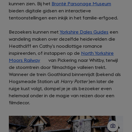
kunnen zien. Bij het
Brontë Parsonage Museum
(opens
bieden digitale gidsen en interactieve
in
tentoonstellingen een inkijk in het familie-erfgoed.
a
new
Bezoekers kunnen met
Yorkshire Dales Guides
een
tab)
wandeling maken over dezelfde heidevelden die
Heathcliff en Cathy’s noodlottige romance
inspireerden, of instappen op de
North Yorkshire
Moors Railway
(opens
van Pickering naar Whitby, terwijl
de stoomtrein door filmachtige valleien trekt.
in
Wanneer de trein Goathland binnenrijdt (bekend als
a
Hogsmeade Station uit
new
Harry Potter
)en later de
ruige kust volgt, dompel je je als bezoeker even
tab)
helemaal onder in de magie van reizen door een
filmdecor.