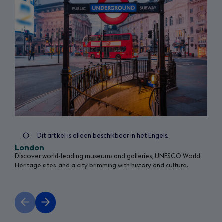
b
)
Dit artikel is alleen beschikbaar in het Engels.
London
Discover world-leading museums and galleries, UNESCO World
Heritage sites, and a city brimming with history and culture.
Previous
Next
slide
slide