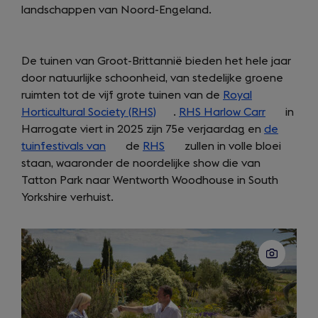
landschappen van Noord-Engeland.
a
new
tab)
De tuinen van Groot-Brittannië bieden het hele jaar
door natuurlijke schoonheid, van stedelijke groene
ruimten tot de vijf grote tuinen van de
Royal
Horticultural Society (RHS)
(opens
.
RHS Harlow Carr
(opens
in
Harrogate viert in 2025 zijn 75e verjaardag en
in
de
in
tuinfestivals van
(opens
de
RHS
a
(opens
zullen in volle bloei
a
staan, waaronder de noordelijke show die van
in
new
in
new
Tatton Park naar Wentworth Woodhouse in South
a
tab)
a
tab)
Yorkshire verhuist.
new
new
tab)
tab)