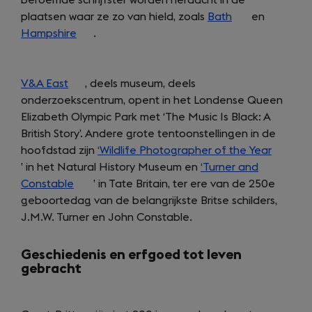
plaatsen waar ze zo van hield, zoals
Bath
(opens
en
Hampshire
(opens
.
in
in
a
a
new
V&A East
(opens
new
, deels museum, deels
tab)
onderzoekscentrum, opent in het Londense Queen
in
tab)
Elizabeth Olympic Park met ‘The Music Is Black: A
a
British Story’. Andere grote tentoonstellingen in de
new
hoofdstad zijn
tab)
‘Wildlife Photographer of the Year
(opens
’ in het Natural History Museum en
‘Turner and
in
Constable
(opens
’ in Tate Britain, ter ere van de 250e
a
geboortedag van de belangrijkste Britse schilders,
in
new
J.M.W. Turner en John Constable.
a
tab)
new
tab)
Geschiedenis en erfgoed tot leven
gebracht