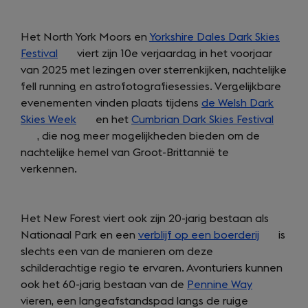
Het North York Moors en
Yorkshire Dales Dark Skies
Festival
(opens
viert zijn 10e verjaardag in het voorjaar
van 2025 met lezingen over sterrenkijken, nachtelijke
in
fell running en astrofotografiesessies. Vergelijkbare
a
evenementen vinden plaats tijdens
new
de Welsh Dark
Skies Week
tab)
(opens
en het
Cumbrian Dark Skies Festival
(opens
, die nog meer mogelijkheden bieden om de
in
in
nachtelijke hemel van Groot-Brittannië te
a
a
verkennen.
new
new
tab)
tab)
Het New Forest viert ook zijn 20-jarig bestaan als
Nationaal Park en een
verblijf op een boerderij
(opens
is
slechts een van de manieren om deze
in
schilderachtige regio te ervaren. Avonturiers kunnen
a
ook het 60-jarig bestaan van de
Pennine Way
(opens
new
vieren, een langeafstandspad langs de ruige
in
tab)