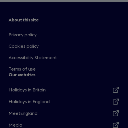
About this site
Privacy policy
Cookies policy
Accessibility Statement
Terms of use
Our websites
Holidays in Britain
Opens
in
Holidays in England
Opens
a
in
MeetEngland
new
Opens
a
window
in
Media
new