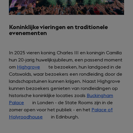
Koninklijke vieringen en traditionele
evenementen
In 2025 vieren koning Charles III en koningin Camilla
hun 20-jarig huwelijksjubileum, een passend moment
om
Highgrove
(opens
te bezoeken, hun landgoed in de
Cotswolds, waar bezoekers een rondleiding door de
in
landschapstuinen kunnen krijgen. Naast Highgrove
a
kunnen bezoekers genieten van rondleidingen op
new
historische koninklijke locaties zoals
tab)
Buckingham
Palace
(opens
in Londen - de State Rooms zijn in de
zomer open voor het publiek - en het
in
Palace of
Holyroodhouse
a
(opens
in Edinburgh.
new
in
tab)
a