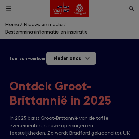
Skip
Op
Open
to
menu
sea
main
content
Home
/
Nieuws en media
/
What are you looking for?
Bestemmingsinformatie en inspiratie
Enter
a
Nederlands
Taal van voorkeur
search
Zoek
query
Ontdek Groot-
Brittannië in 2025
In 2025 barst Groot-Brittannië van de toffe
evenementen, nieuwe openingen en
feestelijkheden. Zo wordt Bradford gekroond tot UK