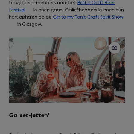
terwijl bierliefhebbers naar het
Bristol Craft Beer
a
Festival
(opens
kunnen gaan. Ginliefhebbers kunnen hun
new
hart ophalen op de
in
Gin to my Tonic Craft Spirit Show
tab)
(ope
in Glasgow.
a
in
new
a
tab)
new
tab)
Ga ‘set-jetten’