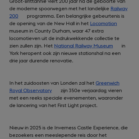
Groot-Brittannië viert 200 jaar na de geboorte van
de moderne spoorwegen met het landelijke
Railway
200
(opens
programma. Een belangrijke gebeurtenis is
de opening van de New Hall in het
in
Locomotion
(opens
museum in County Durham, waar 47 extra
a
in
locomotieven uit de indrukwekkende collectie te
new
a
zien zullen zijn. Het
tab)
National Railway Museum
(opens
new
in
York heropent ook zijn nieuwe stationshal na een
in
tab)
drie jaar durende renovatie.
a
new
tab)
In het zuidoosten van Londen zal het
Greenwich
Royal Observatory
(opens
zijn 350e verjaardag vieren
met een reeks speciale evenementen, waaronder
in
de lancering van het First Light project.
a
new
tab)
Nieuw in 2025 is de Inverness Castle Experience, die
bezoekers een meeslepende reis door het