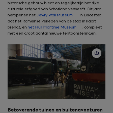
historische gebouw biedt en tegelijkertijd het rijke
culturele erfgoed van Schotland verweeft. Dit jaar
heropenen het
Jewry Wall Museum
(opens
in Leicester,
dat het Romeinse verleden van de stad in kaart
in
brengt, en
het Hull Maritime Museum
a
(opens
, compleet
met een groot aantal nieuwe tentoonstellingen.
new
in
tab)
a
new
tab)
Betoverende tuinen en buitenavonturen