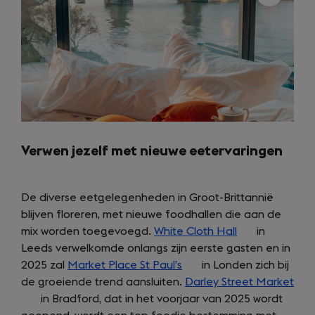
Verwen jezelf met nieuwe eetervaringen
De diverse eetgelegenheden in Groot-Brittannië
blijven floreren, met nieuwe foodhallen die aan de
mix worden toegevoegd.
White Cloth Hall
(opens
in
Leeds verwelkomde onlangs zijn eerste gasten en in
in
2025 zal
Market Place St Paul’s
(opens
in Londen zich bij
a
de groeiende trend aansluiten.
in
Darley Street Market
new
(op
in Bradford, dat in het voorjaar van 2025 wordt
a
tab)
in