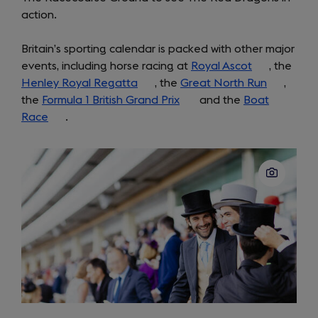
action.
new
tab)
Britain’s sporting calendar is packed with other major
events, including horse racing at
Royal Ascot
(opens
, the
Henley Royal Regatta
(opens
, the
Great North Run
in
(opens
,
the
Formula 1 British Grand Prix
in
(opens
and the
Boat
a
in
Race
(opens
.
a
in
new
a
in
new
a
tab)
new
a
tab)
new
tab)
new
tab)
tab)