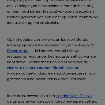
geopend, wordt een top foodie bestemming met
new
a
drie verdiepingen entertainment voor de hele dag
tab)
new
en een foodhal met 13 straatverkopers. Bezoekers
tab)
kunnen genieten van een diner op een buitenbalkon
met uitzicht op het stadsplein.
Op het gebied van lekker eten lanceert Gordon
Ramsay zijn grootste onderneming tot nu toe in
22
Bishopsgate
(opens
in Londen, met vijf nieuwe
restaurants, waaronder het hoogste eethuis van de
in
hoofdstad. Daarnaast zullen in het voorjaar de
a
nieuwste restaurants met Michelin-sterren
new
(opens
worden aangekondigd, een handige metgezel voor
tab)
in
gastronomische avonturen in Groot-Brittannië.
a
new
tab)
In de drankenwereld zal het
London Wine Festival
(opens
de wijnscene van de stad in de schijnwerpers zetten,
in