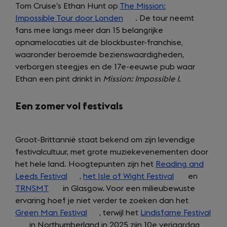
Tom Cruise’s Ethan Hunt op
The Mission:
(opens
Impossible Tour door Londen
(opens
. De tour neemt
in
fans mee langs meer dan 15 belangrijke
in
a
opnamelocaties uit de blockbuster-franchise,
a
new
waaronder beroemde bezienswaardigheden,
new
tab)
verborgen steegjes en de 17e-eeuwse pub waar
tab)
Ethan een pint drinkt in
Mission:
Impossible I
.
Een zomer vol festivals
Groot-Brittannië staat bekend om zijn levendige
festivalcultuur, met grote muziekevenementen door
het hele land. Hoogtepunten zijn het
Reading and
Leeds Festival
(opens
,
het Isle of Wight Festival
(opens
en
TRNSMT
(opens
in Glasgow. Voor een milieubewuste
in
in
ervaring hoef je niet verder te zoeken dan het
in
a
a
Green Man Festival
a
new
(opens
, terwijl het
Lindisfarne Festival
new
(op
in Northumberland in 2025 zijn 10e verjaardag
new
tab)
in
tab)
in