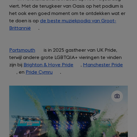
viert. Met de terugkeer van Oasis op het podium is
tab)
a
a
het ook een goed moment om te ontdekken wat er
new
new
te doen is op
de beste muziekpodia van Groot-
tab)
tab)
Brittannië
(opens
.
in
a
Portsmouth
new
(opens
is in 2025 gastheer van UK Pride,
terwijl andere grote LGBTQIA+ vieringen te vinden
tab)
in
zijn bij
Brighton & Hove Pride
a
(opens
,
Manchester Pride
(open
, en
Pride Cymru
new
(opens
.
in
in
tab)
in
a
a
a
new
new
new
tab)
tab)
tab)