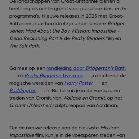
De landschappen van Groot-Brittannië dienen al
heel lang als achtergrond voor populaire films en tv-
programma’s. Nieuwe releases in 2025 met Groot-
Brittannië in de hoofdrol zijn onder andere
Bridget
Jones:
Mad About the Boy
,
Mission:
Impossible -
Dead Reckoning Part II
, de
Peaky Blinders
film en
The Salt Path
.
Ga mee op een
rondleiding door
Bridgerton’s
Bath
(open
of
Peaky Blinders
in Liverpool
(opens
, of betreed de
in
magische werelden van
Harry Potter
in
(opens
en
a
Paddington
(opens
. In Bristol kun je in de voetsporen
a
in
new
treden van Gromit, van
in
Wallace en Gromit
new
a
, op het
tab)
Gromit Unleashed
a
sculpturenpad van Aardman.
tab)
new
new
tab)
tab)
Om de nieuwe release van de nieuwste
Mission:
Impossible
film, kun je in de voetsporen treden van