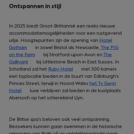
Ontspannen in stijl
In 2025 biedt Groot-Brittannië een reeks nieuwe
accommodatiemogelijkheden voor een rustgevend
uitje. Hoogtepunten zijn de opening van
Hotel
Gotham
(opens
in zowel Bristol als Newcastle,
The PIG
on the Farm
in
(opens
bij Stratford-upon-Avon en
The
Gallivant
a
(opens
in
bij Littlestone Beach in East Sussex. In
Schotland zal het
new
in
a
Ruby Hotel
(opens
met 300 kamers
een toplocatie bieden in de buurt van Edinburgh’s
tab)
a
new
in
Princes Street, terwijl in Noord-Wales
new
tab)
a
het Ty Gwyn
Hotel
(opens
tab)
luxe verblijven zal bieden in de kustplaats
new
Abersoch op het schiereiland Llyn.
in
tab)
a
new
De Britse spa’s beloven ook veel ontspanning.
tab)
Bezoekers kunnen gaan zwemmen in de historische
omgeving van Bath of op ontdekkingstocht gaan