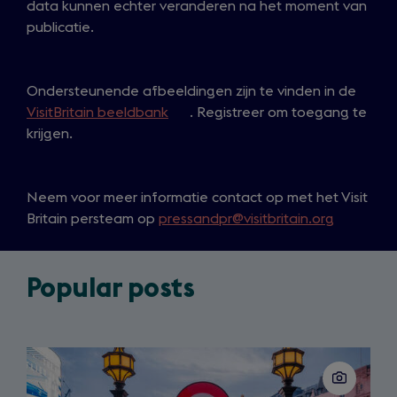
data kunnen echter veranderen na het moment van
publicatie.
Ondersteunende afbeeldingen zijn te vinden in de
VisitBritain beeldbank
(
. Registreer om toegang te
krijgen.
o
p
e
Neem voor meer informatie contact op met het Visit
n
Britain persteam op
pressandpr@visitbritain.org
s
i
n
Popular posts
a
n
e
w
Slide
t
1
of
a
3