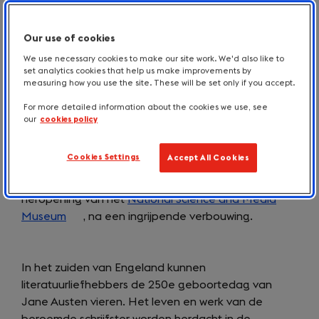
schermen.
En voor wie op zoek is naar ontspanning
of avontuur, van sterren kijken tot wellness, is er ook
Our use of cookies
genoeg om van te genieten.
We use necessary cookies to make our site work. We'd also like to
set analytics cookies that help us make improvements by
measuring how you use the site. These will be set only if you accept.
Kunst en cultuur hoogtepunten
For more detailed information about the cookies we use, see
our
cookies policy
Bradford staat centraal als
UK City of Culture
(opens
in
Cookies Settings
Accept All Cookies
2025, met een uitgebreid
programma van meer dan
in
1000 evenementen
. De stad viert ook de
a
heropening van het
National Science and Media
new
Museum
(opens
, na een ingrijpende verbouwing.
tab)
in
a
In het zuiden van Engeland kunnen
new
literatuurliefhebbers de 250e geboortedag van
tab)
Jane Austen vieren. Het leven en werk van de
beroemde schrijfster worden herdacht in de