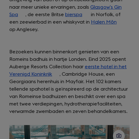
naar meer unieke ervaringen, zoals
Glasgow’s Gin
Spa
(opens
, de eerste Britse
bierspa
(opens
in Norfolk, of
een zeewierbad in een whiskyvat in
in
in
Halen Môn
(opens
op Anglesey.
a
a
in
new
new
a
tab)
tab)
new
Bezoekers kunnen binnenkort genieten van een
tab)
Romeins badhuis in hartje Londen. Eind 2025 opent
Auberge Resorts Collection haar
eerste hotel in het
Verenigd Koninkrijk
(opens
, Cambridge House, een
Georgiaans herenhuis in Mayfair. Het 102 kamers
in
tellende spahotel is geïnspireerd op de architectuur
a
van Romeinse badhuizen en beschikt over een spa
new
met twee verdiepingen, hydrotherapiefaciliteiten,
tab)
verwarmde zwembaden en zeven behandelkamers.