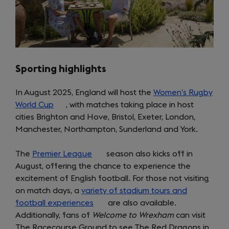
Sporting highlights
In August 2025, England will host the
Women’s Rugby
World Cup
(opens
, with matches taking place in host
cities Brighton and Hove, Bristol, Exeter, London,
in
Manchester, Northampton, Sunderland and York.
a
new
The
Premier League
tab)
(opens
season also kicks off in
August, offering the chance to experience the
in
excitement of English football. For those not visiting
a
on match days, a
variety of stadium tours and
new
football experiences
tab)
(opens
are also available.
Additionally, fans of
Welcome to Wrexham
in
can visit
The Racecourse Ground to see The Red Dragons in
a