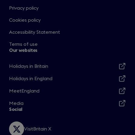
w
Privacy policy
t
Cookies policy
a
b
Accessibility Statement
)
Terms of use
Our websites
Holidays in Britain
Opens
in
Holidays in England
Opens
a
in
MeetEngland
new
Opens
a
window
in
Media
new
Opens
a
Social
window
in
new
a
window
new
VisitBritain X
Opens