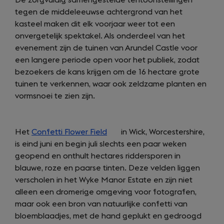
De zorgvuldig samengestelde tentoonstellingen
new
tab)
tegen de middeleeuwse achtergrond van het
tab)
kasteel maken dit elk voorjaar weer tot een
onvergetelijk spektakel. Als onderdeel van het
evenement zijn de tuinen van Arundel Castle voor
een langere periode open voor het publiek, zodat
bezoekers de kans krijgen om de 16 hectare grote
tuinen te verkennen, waar ook zeldzame planten en
vormsnoei te zien zijn.
Het
Confetti Flower Field
(opens
in Wick, Worcestershire,
is eind juni en begin juli slechts een paar weken
in
geopend en onthult hectares riddersporen in
a
blauwe, roze en paarse tinten. Deze velden liggen
new
verscholen in het Wyke Manor Estate en zijn niet
tab)
alleen een dromerige omgeving voor fotografen,
maar ook een bron van natuurlijke confetti van
bloemblaadjes, met de hand geplukt en gedroogd