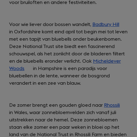
voor bruiloften en andere festiviteiten.
Voor wie liever door bossen wandelt,
Badbury Hill
(opens
in Oxfordshire komt eind april tot begin mei tot leven
in
met een tapijt van bluebells onder beukenbomen.
a
Deze National Trust site biedt een fascinerend
new
schouwspel, als het zonlicht door de bladeren filtert
tab)
en de bluebells eronder verlicht. Ook
Micheldever
Woods
(opens
in Hampshire is een paradijs voor
bluebellen in de lente, wanneer de bosgrond
in
verandert in een zee van blauw.
a
new
tab)
De zomer brengt een gouden gloed naar
Rhossili
(opens
in Wales, waar zonnebloemvelden zich vanaf juli
in
uitstrekken naar de hemel. Deze zonnebloemen
a
staan elke zomer een paar weken in bloei op het
new
land van de National Trust in Rhossili Farm en bieden
tab)