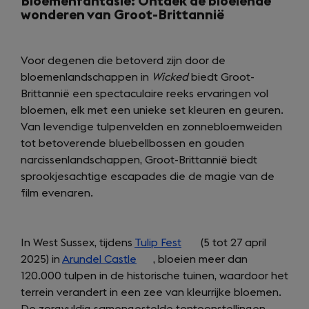
Bloemenfantasie:
Ontdek de bloeiende
wonderen van Groot-Brittannië
Voor degenen die betoverd zijn door de
bloemenlandschappen in
Wicked
biedt Groot-
Brittannië een spectaculaire reeks ervaringen vol
bloemen, elk met een unieke set kleuren en geuren.
Van levendige tulpenvelden en zonnebloemweiden
tot betoverende bluebellbossen en gouden
narcissenlandschappen, Groot-Brittannië biedt
sprookjesachtige escapades die de magie van de
film evenaren.
In West Sussex, tijdens
Tulip Fest
(opens
(5 tot 27 april
2025) in
Arundel Castle
(opens
, bloeien meer dan
in
120.000 tulpen in de historische tuinen, waardoor het
in
a
terrein verandert in een zee van kleurrijke bloemen.
a
new