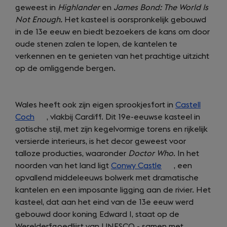
geweest in
Highlander
new
en
James Bond:
The World Is
Not Enough.
Het kasteel is oorspronkelijk gebouwd
tab)
in de 13e eeuw en biedt bezoekers de kans om door
oude stenen zalen te lopen, de kantelen te
verkennen en te genieten van het prachtige uitzicht
op de omliggende bergen.
Wales heeft ook zijn eigen sprookjesfort in
Castell
Coch
(opens
, vlakbij Cardiff. Dit 19e-eeuwse kasteel in
gotische stijl, met zijn kegelvormige torens en rijkelijk
in
versierde interieurs, is het decor geweest voor
a
talloze producties, waaronder
new
Doctor Who
. In het
noorden van het land ligt
tab)
Conwy Castle
(opens
, een
opvallend middeleeuws bolwerk met dramatische
in
kantelen en een imposante ligging aan de rivier. Het
a
kasteel, dat aan het eind van de 13e eeuw werd
new
gebouwd door koning Edward I, staat op de
tab)
Werelderfgoedlijst van UNESCO - samen met