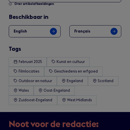
Over artikelafbeeldingen
Beschikbaar in
English
Français
Tags
februari 2025
Kunst en cultuur
Filmlocaties
Geschiedenis en erfgoed
Outdoor en natuur
Engeland
Scotland
Wales
Oost-Engeland
Zuidoost-Engeland
West Midlands
Noot voor de redactie: