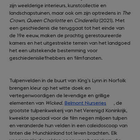
zijn weelderige interieurs, kunstcollectie en
new
new
landschapstuinen, maar ook om zijn optredens in
tab)
tab)
The
Crown
,
Queen Charlotte
en
Cinderella
(2021). Met
een geschiedenis die teruggaat tot het einde van
de 19e eeuw, maken de prachtig gerestaureerde
kamers en het uitgestrekte terrein van het landgoed
het een uitstekende bestemming voor
geschiedenisliefhebbers en filmfanaten.
Tulpenvelden in de buurt van King’s Lynn in Norfolk
brengen kleur op het witte doek en
vertegenwoordigen de levendige en grillige
elementen van
Wicked
.
Belmont Nurseries
(opens
, de
grootste tulpenkwekerij van het Verenigd Koninkrijk,
in
kweekte speciaal voor de film negen miljoen tulpen
a
en veranderde hun velden in een caleidoscoop van
new
tinten die Munchkinland tot leven brachten. Elk
tab)