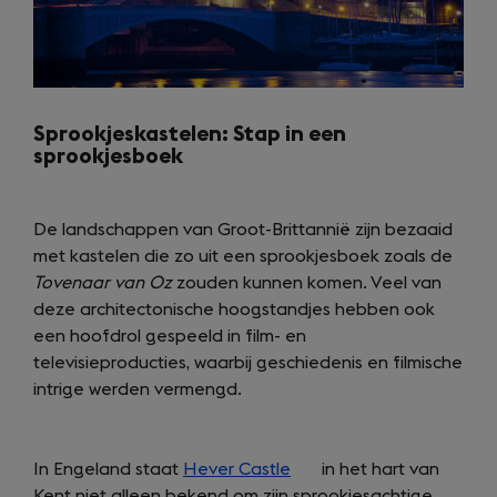
Sprookjeskastelen:
Stap in een
sprookjesboek
De landschappen van Groot-Brittannië zijn bezaaid
met kastelen die zo uit een sprookjesboek zoals de
Tovenaar van Oz
zouden kunnen komen. Veel van
deze architectonische hoogstandjes hebben ook
een hoofdrol gespeeld in film- en
televisieproducties, waarbij geschiedenis en filmische
intrige werden vermengd.
In Engeland staat
Hever Castle
(opens
in het hart van
Kent niet alleen bekend om zijn sprookjesachtige
in