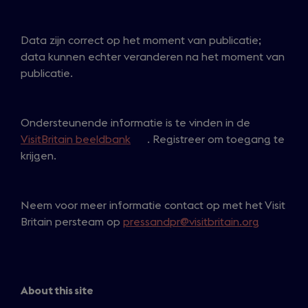
Data zijn correct op het moment van publicatie;
data kunnen echter veranderen na het moment van
publicatie.
Ondersteunende informatie is te vinden in de
VisitBritain beeldbank
(
. Registreer om toegang te
krijgen.
o
p
e
Neem voor meer informatie contact op met het Visit
n
Britain persteam op
pressandpr@visitbritain.org
s
i
n
a
n
About this site
e