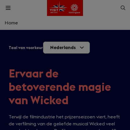
Skip
Op
Open
to
menu
sea
main
content
Home
What are you looking for?
Nederlands
Taal van voorkeur
Enter
a
search
Zoek
query
Ervaar de
betoverende magie
van Wicked
Terwijl de filmindustrie het prijzenseizoen viert, heeft
de verfilming van de geliefde musical Wicked veel