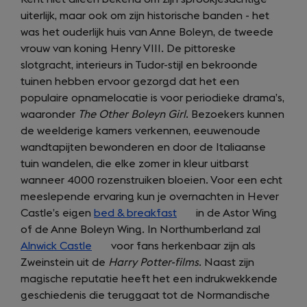
uiterlijk, maar ook om zijn historische banden - het
a
was het ouderlijk huis van Anne Boleyn, de tweede
new
vrouw van koning Henry VIII. De pittoreske
tab)
slotgracht, interieurs in Tudor-stijl en bekroonde
tuinen hebben ervoor gezorgd dat het een
populaire opnamelocatie is voor periodieke drama’s,
waaronder
The Other Boleyn Girl
. Bezoekers kunnen
de weelderige kamers verkennen, eeuwenoude
wandtapijten bewonderen en door de Italiaanse
tuin wandelen, die elke zomer in kleur uitbarst
wanneer 4000 rozenstruiken bloeien. Voor een echt
meeslepende ervaring kun je overnachten in Hever
Castle’s eigen
bed & breakfast
(opens
in de Astor Wing
of de Anne Boleyn Wing. In Northumberland zal
in
Alnwick Castle
(opens
voor fans herkenbaar zijn als
a
Zweinstein uit de
in
Harry Potter-films
new
. Naast zijn
magische reputatie heeft het een indrukwekkende
a
tab)
geschiedenis die teruggaat tot de Normandische
new