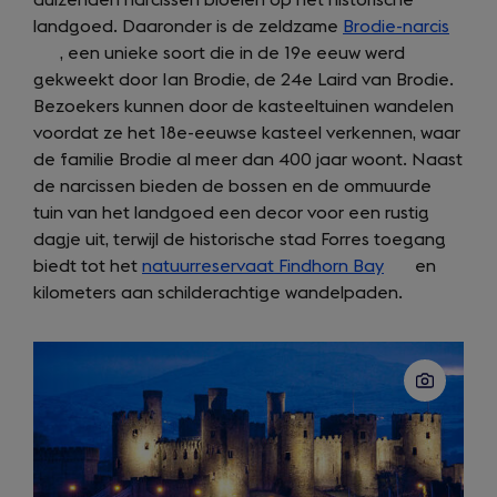
duizenden narcissen bloeien op het historische
in
landgoed. Daaronder is de zeldzame
a
Brodie-narcis
(open
, een unieke soort die in de 19e eeuw werd
new
in
gekweekt door Ian Brodie, de 24e Laird van Brodie.
tab)
a
Bezoekers kunnen door de kasteeltuinen wandelen
new
voordat ze het 18e-eeuwse kasteel verkennen, waar
tab)
de familie Brodie al meer dan 400 jaar woont. Naast
de narcissen bieden de bossen en de ommuurde
tuin van het landgoed een decor voor een rustig
dagje uit, terwijl de historische stad Forres toegang
biedt tot het
natuurreservaat Findhorn Bay
(opens
en
kilometers aan schilderachtige wandelpaden.
in
a
new
tab)