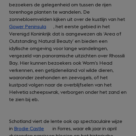
bezoekers de gelegenheid om tussen de rijen
torenhoge planten te wandelen. De
zonnebloemvelden kijken uit over de kustlijn van het
Gower Peninsula
(opens
, het eerste gebied in het
Verenigd Koninkrijk dat is aangewezen als ‘Area of
in
Outstanding Natural Beauty’ en bieden een
a
idyllische omgeving voor lange wandelingen,
new
vergezeld van panoramische uitzichten over Rhossili
tab)
Bay. Hier kunnen bezoekers ook Worm’s Head
verkennen, een getijdeneiland vol wilde dieren,
waaronder zeehonden en zeevogels, of het
kustpad volgen naar de overblijfselen van het
Helvetia scheepswrak, verborgen onder het zand en
te zien bij eb.
Schotland viert de lente ook op spectaculaire wijze
in
Brodie Castle
(opens
in Forres, waar elk jaar in april