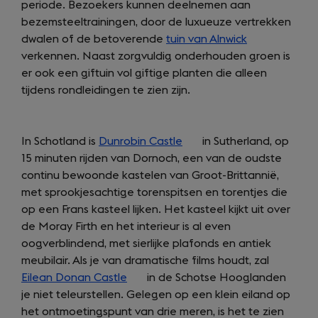
periode. Bezoekers kunnen deelnemen aan
tab)
bezemsteeltrainingen, door de luxueuze vertrekken
dwalen of de betoverende
tuin van Alnwick
(opens
verkennen. Naast zorgvuldig onderhouden groen is
in
er ook een giftuin vol giftige planten die alleen
a
tijdens rondleidingen te zien zijn.
new
tab)
In Schotland is
Dunrobin Castle
(opens
in Sutherland, op
15 minuten rijden van Dornoch, een van de oudste
in
continu bewoonde kastelen van Groot-Brittannië,
a
met sprookjesachtige torenspitsen en torentjes die
new
op een Frans kasteel lijken. Het kasteel kijkt uit over
tab)
de Moray Firth en het interieur is al even
oogverblindend, met sierlijke plafonds en antiek
meubilair. Als je van dramatische films houdt, zal
Eilean Donan Castle
(opens
in de Schotse Hooglanden
je niet teleurstellen. Gelegen op een klein eiland op
in
het ontmoetingspunt van drie meren, is het te zien
a