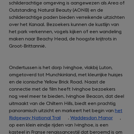
schilderachtige omgeving is aangewezen als Area of
Outstanding Natural Beauty (AONB) en de
schilderachtige paden bieden verreikende uitzichten
over het Kanaal. Bezoekers kunnen de kustlijn van
het park verkennen, vogels kijken of een wandeling
maken naar Beachy Head, de hoogste krijtrots in
Groot-Brittannië.
Ondertussen is het dorp Ivinghoe, vlakbij Luton,
omgetoverd tot Munchkinland, met kleurrijke huisjes
en de iconische Yellow Brick Road. Naast de
connectie met de film heeft Ivinghoe bezoekers
nog veel meer te bieden
.
Ivinghoe Beacon, dat deel
uitmaakt van de Chiltern Hills, biedt een prachtig
panoramisch uitzicht en markeert het begin van
het
Ridgeway National Trail
(opens
.
Waddesdon Manor
(opens
,
op een klein eindje rijden van Ivinghoe, is een
in
in
kasteel in Franse renaissancestijl dat beroemd is om
a
a