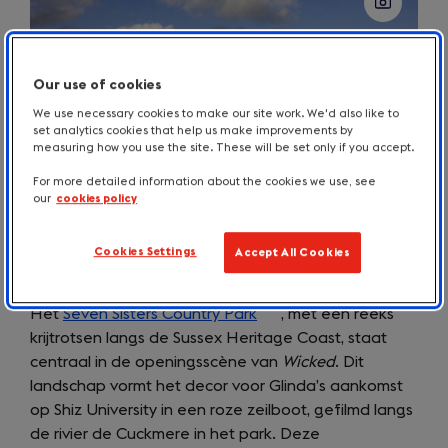
Our use of cookies
We use necessary cookies to make our site work. We'd also like to
set analytics cookies that help us make improvements by
measuring how you use the site. These will be set only if you accept.
For more detailed information about the cookies we use, see
our
cookies policy
Ervaar de magie van het witte doek in
East Sussex, Buckinghamshire en Norfolk
Cookies Settings
Accept All Cookies
Het
Seven Sisters Country Park
(opens
, met een reeks
krijtrotsen langs de Sussex Heritage Coast, staat
in
centraal in de openingsscène van
a
Wicked
. Dit
landschap vormt het decor voor Glinda’s aankomst
new
op Shiz University in een roze zeilboot, gefilmd langs
tab)
de rivier de Cuckmere in het park. Deze