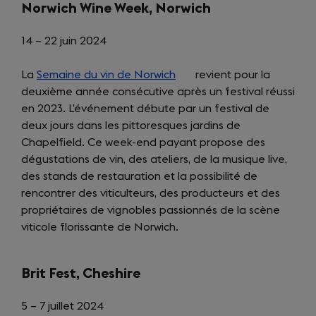
Norwich Wine Week, Norwich
14 – 22 juin 2024
La
Semaine du vin de Norwich
(opens
revient pour la
deuxième année consécutive après un festival réussi
in
en 2023. L’événement débute par un festival de
a
deux jours dans les pittoresques jardins de
new
Chapelfield. Ce week-end payant propose des
tab)
dégustations de vin, des ateliers, de la musique live,
des stands de restauration et la possibilité de
rencontrer des viticulteurs, des producteurs et des
propriétaires de vignobles passionnés de la scène
viticole florissante de Norwich.
Brit Fest, Cheshire
5 – 7 juillet 2024