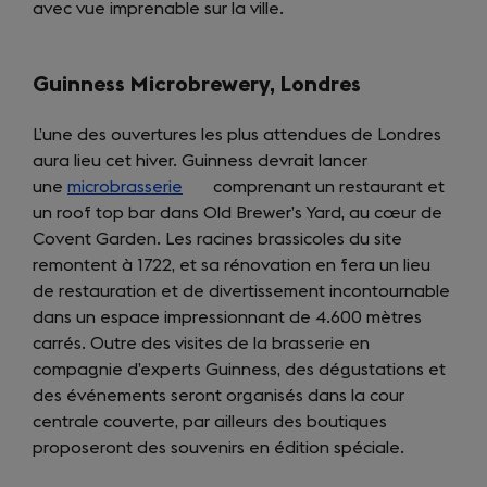
avec vue imprenable sur la ville.
Guinness Microbrewery, Londres
L’une des ouvertures les plus attendues de Londres
aura lieu cet hiver. Guinness devrait lancer
une
microbrasserie
(opens
comprenant un restaurant et
un roof top bar dans Old Brewer’s Yard, au cœur de
in
Covent Garden. Les racines brassicoles du site
a
remontent à 1722, et sa rénovation en fera un lieu
new
de restauration et de divertissement incontournable
tab)
dans un espace impressionnant de 4.600 mètres
carrés. Outre des visites de la brasserie en
compagnie d’experts Guinness, des dégustations et
des événements seront organisés dans la cour
centrale couverte, par ailleurs des boutiques
proposeront des souvenirs en édition spéciale.