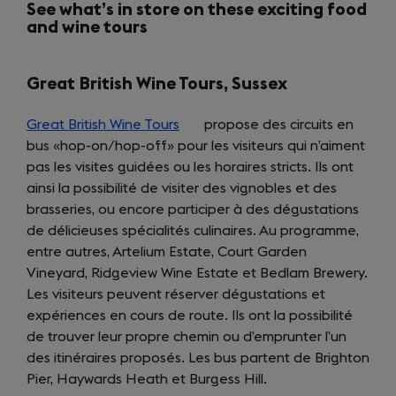
See what’s in store on these exciting food
and wine tours
Great British Wine Tours, Sussex
Great British Wine Tours
(opens
propose des circuits en
bus «hop-on/hop-off» pour les visiteurs qui n’aiment
in
pas les visites guidées ou les horaires stricts. Ils ont
a
ainsi la possibilité de visiter des vignobles et des
new
brasseries, ou encore participer à des dégustations
tab)
de délicieuses spécialités culinaires. Au programme,
entre autres, Artelium Estate, Court Garden
Vineyard, Ridgeview Wine Estate et Bedlam Brewery.
Les visiteurs peuvent réserver dégustations et
expériences en cours de route. Ils ont la possibilité
de trouver leur propre chemin ou d’emprunter l’un
des itinéraires proposés. Les bus partent de Brighton
Pier, Haywards Heath et Burgess Hill.