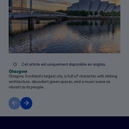
)
Cet article est uniquement disponible en anglais.
Glasgow
Glasgow, Scotland’s largest city, is full of character, with striking
architecture, abundant green spaces, and a music scene as
vibrant as its people.
Previous
Next
slide
slide