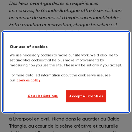
Des lieux avant-gardistes en expériences
immersives, la Grande-Bretagne offre à ses visiteurs
un monde de saveurs et d’expériences inoubliables.
Entre tradition et innovation, chaque bouchée est
une découverte. La Grande-Bretagne une
destination où gastronomie et créativité
convergent.
Our use of cookies
We use necessary cookies to make our site work. We'd also like to
Des lieux immersifs et innovants
set analytics cookies that help us make improvements by
débordant de saveurs
measuring how you use the site. These will be set only if you accept.
For more detailed information about the cookies we use, see
our
cookies policy
Boxpark, Liverpool
Cookies Settings
Accept All Cookies
Après le succès remarquable de ses trois
établissements à Londres,
Boxpark
(opens
sort de la
capitale avec un nouvel établissement qui a ouvert
in
à Liverpool en avril. Niché dans le quartier du Baltic
a
Triangle, au cœur de la scène créative et culturelle
new