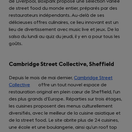
de Liverpool, Boxpark propose une sélection variée
tab)
de street food du monde entier, préparés par des
restaurateurs indépendants. Au-delà de ses
délicieuses offres culinaires, ce lieu innovant est un
lieu de divertissement avec music live et jeux. De la
salsa du lundi au quiz du jeudi, il y en a pour tous les
goûts.
Cambridge Street Collective, Sheffield
Depuis le mois de mai dernier,
Cambridge Street
Collective
(opens
offre un tout nouvel espace de
restauration original en plein cœur de Sheffield, l’un
in
des plus grands d’Europe. Réparties sur trois étages,
a
les cuisines proposent des menus culturellement
new
diversifiés, avec le meilleur de la cuisine asiatique et
tab)
de la street food. Le site abrite plus de 24 cuisines,
une école et une boulangerie, ainsi qu’un roof top