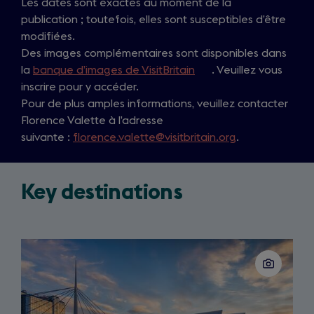
Les dates sont exactes au moment de la
publication ; toutefois, elles sont susceptibles d’être
modifiées.
Des images complémentaires sont disponibles dans
la
banque d’images de VisitBritain
(
. Veuillez vous
inscrire pour y accéder.
o
Pour de plus amples informations, veuillez contacter
p
Florence Valette à l’adresse
e
suivante :
florence.valette@visitbritain.org
n
.
s
i
Key destinations
n
a
n
e
Slide
w
1
of
t
3
a
b