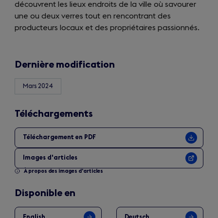
découvrent les lieux endroits de la ville où savourer
a
une ou deux verres tout en rencontrant des
new
producteurs locaux et des propriétaires passionnés.
tab)
Dernière modification
Mars 2024
Téléchargements
Téléchargement en PDF
Images d'articles
À propos des images d'articles
Disponible en
English
Deutsch