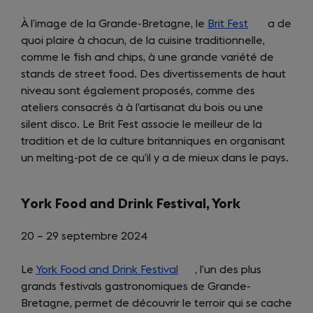
À l’image de la Grande-Bretagne, le
Brit Fest
(opens
a de
quoi plaire à chacun, de la cuisine traditionnelle,
in
comme le fish and chips, à une grande variété de
a
stands de street food. Des divertissements de haut
new
niveau sont également proposés, comme des
tab)
ateliers consacrés à à l’artisanat du bois ou une
silent disco. Le Brit Fest associe le meilleur de la
tradition et de la culture britanniques en organisant
un melting-pot de ce qu’il y a de mieux dans le pays.
Y
ork Food and Drink Festival, York
20 – 29 septembre 2024
Le
York Food and Drink Festival
(opens
, l’un des plus
grands festivals gastronomiques de Grande-
in
Bretagne, permet de découvrir le terroir qui se cache
a