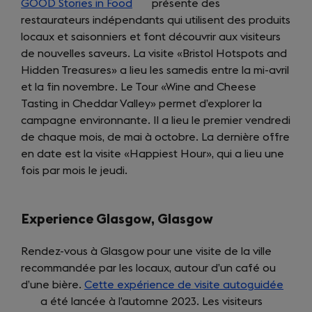
GOOD Stories in Food
(opens
présente des
restaurateurs indépendants qui utilisent des produits
in
locaux et saisonniers et font découvrir aux visiteurs
a
de nouvelles saveurs. La visite «Bristol Hotspots and
new
Hidden Treasures» a lieu les samedis entre la mi-avril
tab)
et la fin novembre. Le Tour «Wine and Cheese
Tasting in Cheddar Valley» permet d’explorer la
campagne environnante. Il a lieu le premier vendredi
de chaque mois, de mai à octobre. La dernière offre
en date est la visite «Happiest Hour», qui a lieu une
fois par mois le jeudi.
Experience Glasgow, Glasgow
Rendez-vous à Glasgow pour une visite de la ville
recommandée par les locaux, autour d’un café ou
d’une bière.
Cette expérience de visite autoguidée
(ope
a été lancée à l’automne 2023. Les visiteurs
in