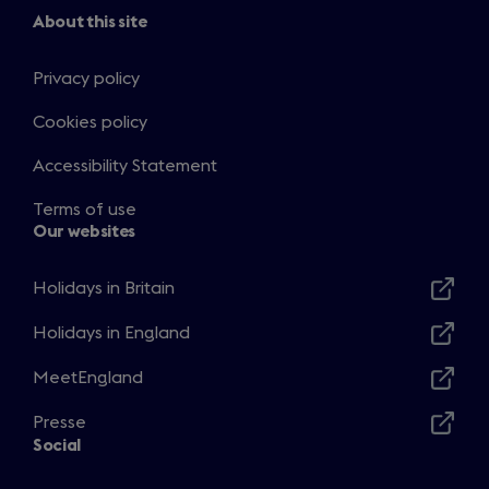
About this site
Privacy policy
Cookies policy
Accessibility Statement
Terms of use
Our websites
Holidays in Britain
Opens
in
Holidays in England
Opens
a
in
MeetEngland
new
Opens
a
window
in
Presse
new
Opens
a
Social
window
in
new
a