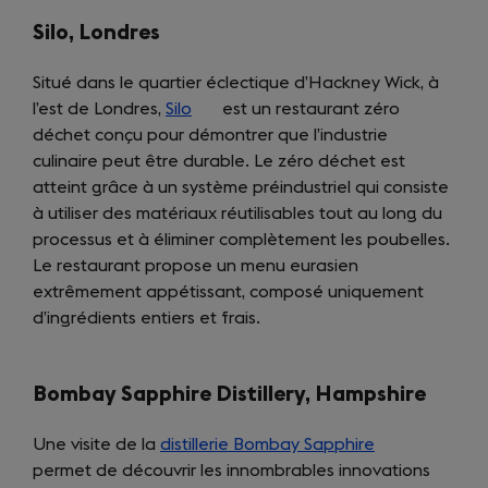
Silo, Londres
Situé dans le quartier éclectique d’Hackney Wick, à
l’est de Londres,
Silo
(opens
est un restaurant zéro
déchet conçu pour démontrer que l’industrie
in
culinaire peut être durable. Le zéro déchet est
a
atteint grâce à un système préindustriel qui consiste
new
à utiliser des matériaux réutilisables tout au long du
tab)
processus et à éliminer complètement les poubelles.
Le restaurant propose un menu eurasien
extrêmement appétissant, composé uniquement
d’ingrédients entiers et frais.
Bombay Sapphire Distillery, Hampshire
Une visite de la
distillerie Bombay Sapphire
(opens
permet de découvrir les innombrables innovations
in