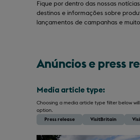
Intro
Fique por dentro das nossas notícias
destinos e informações sobre produto
lançamentos de campanhas e muito
Anúncios e press r
Media article type:
Choosing a media article type filter below wi
option.
All
Press release
VisitBritain
Vis
Slide