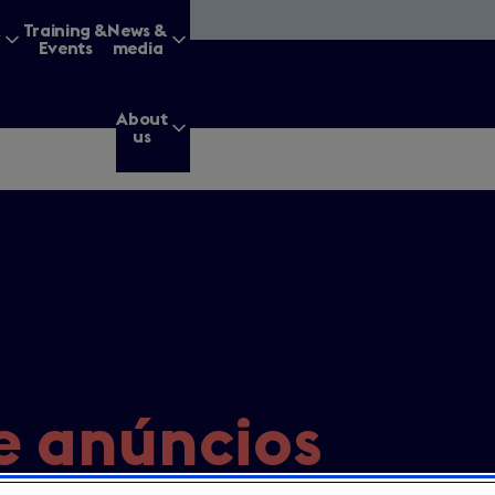
&
Training &
News &
Events
media
About
us
g for?
Enter
a
search
e anúncios
query