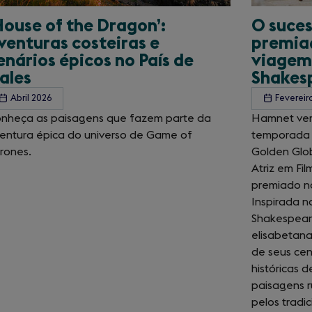
House of the Dragon’:
O suce
venturas costeiras e
premia
enários épicos no País de
viagem 
ales
Shakes
Abril 2026
Fevereir
nheça as paisagens que fazem parte da
Hamnet vem
entura épica do universo de Game of
temporada 
rones.
Golden Glob
Atriz em Fil
premiado no
Inspirada na
Shakespeare
elisabetana
de seus cen
históricas 
paisagens r
pelos tradic