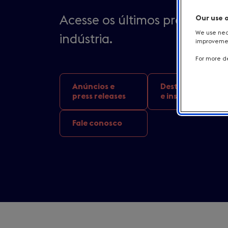
Acesse os últimos press relea
Our use 
We use nece
indústria.
improvement
For more de
Anúncios e
Destinos
press releases
e inspirações
Fale conosco