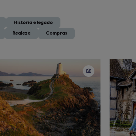
História e legado
Realeza
Compras
ide
Slide
4
of
0
40