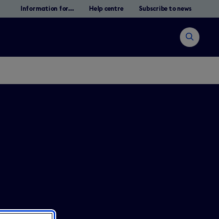
Information for...
Help centre
Subscribe to news
Open
search
Pesquisar