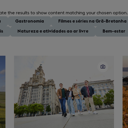
ate the results to show content matching your chosen option.
a
Gastronomia
Filmes e séries na Grã-Bretanha
is
Natureza e atividades ao ar livre
Bem-estar
Slide
Sl
2
3
of
of
40
4