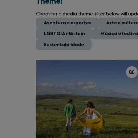
Theme:
Choosing a media theme filter below will upd
All
Aventura e esportes
Arte e cultur
LGBTQIA+ Britain
Música e festiva
Sustentabilidade
Slide
1
of
40