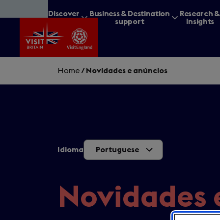
Skip
Discover
Business & Destination
Research 
to
Britain
support
Insights
main
content
Home
/
Novidades e anúncios
What are you lookin
Idioma
Portuguese
Novidades 