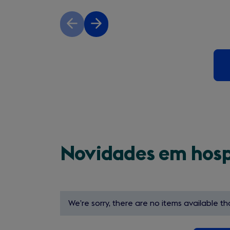
Previous
Next
slide
slide
Novidades em hos
We’re sorry, there are no items available tha