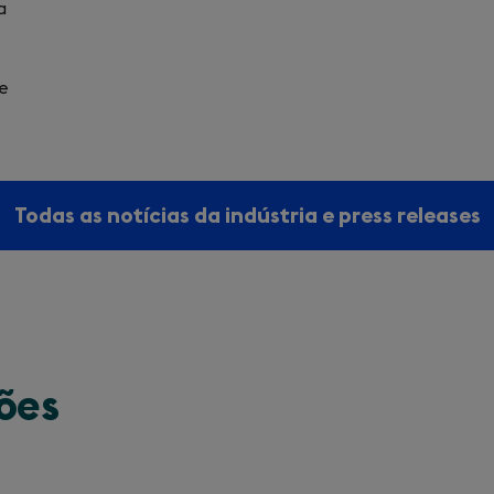
a
de
Todas as notícias da indústria e press releases
ções