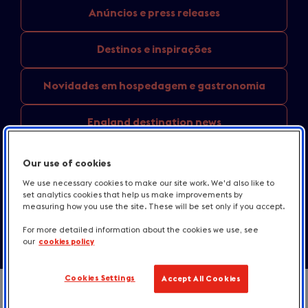
Anúncios e
press releases
Destinos
e inspirações
Novidades em
hospedagem e gastronomia
England
destination news
Recursos para
a imprensa
Our use of cookies
We use necessary cookies to make our site work. We'd also like to
Fale conosco
set analytics cookies that help us make improvements by
measuring how you use the site. These will be set only if you accept.
For more detailed information about the cookies we use, see
our
cookies policy
Cookies Settings
Accept All Cookies
Intro
Fique por dentro das nossas notícias