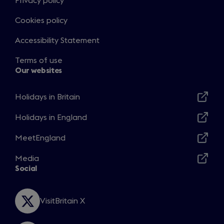
Privacy policy
Cookies policy
Accessibility Statement
Terms of use
Our websites
Holidays in Britain
Opens
in
Holidays in England
Opens
a
in
MeetEngland
new
Opens
a
window
in
Media
new
Opens
a
Social
window
in
new
a
window
new
VisitBritain X
Opens
window
in