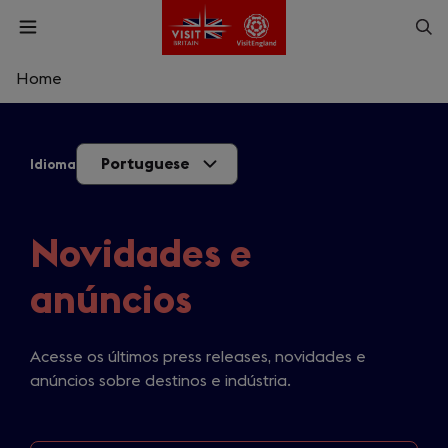
Skip
Op
Open
to
menu
sea
main
content
Home
What are you looking for?
Portuguese
Idioma
Enter
a
search
Pesquisar
query
Novidades e
anúncios
Acesse os últimos press releases, novidades e
anúncios sobre destinos e indústria.