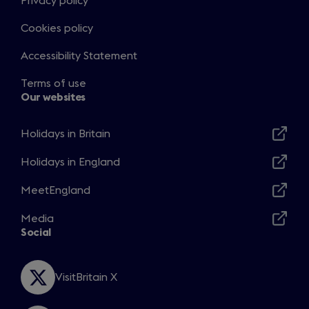
Privacy policy
Cookies policy
Accessibility Statement
Terms of use
Our websites
Holidays in Britain
Opens
in
Holidays in England
Opens
a
in
MeetEngland
new
Opens
a
window
in
Media
new
Opens
a
Social
window
in
new
a
window
new
VisitBritain X
Opens
window
in