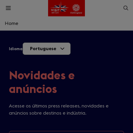
Skip
Op
Open
to
menu
sea
main
content
Home
What are you looking for?
Portuguese
Idioma
Enter
a
search
Pesquisar
query
Novidades e
anúncios
Acesse os últimos press releases, novidades e
anúncios sobre destinos e indústria.