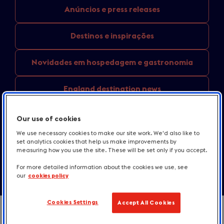
Anúncios e
press releases
Destinos
e inspirações
Novidades em
hospedagem e gastronomia
England
destination news
Recursos para
a imprensa
Our use of cookies
We use necessary cookies to make our site work. We'd also like to
Fale conosco
set analytics cookies that help us make improvements by
measuring how you use the site. These will be set only if you accept.
For more detailed information about the cookies we use, see
our
cookies policy
Cookies Settings
Accept All Cookies
Intro
Fique por dentro das nossas notícias