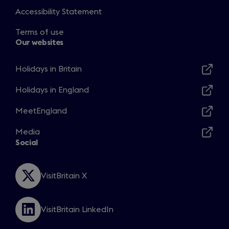
Accessibility Statement
Terms of use
Our websites
Holidays in Britain
Opens
in
Holidays in England
Opens
a
in
MeetEngland
new
Opens
a
window
in
Media
new
Opens
a
Social
window
in
new
a
window
new
VisitBritain X
Opens
window
in
a
VisitBritain LinkedIn
new
Opens
window
in