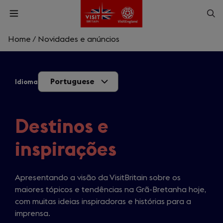
Skip
Op
Open
to
menu
sea
main
content
Home
/
Novidades e anúncios
What are you looking for?
Portuguese
Idioma
Enter
a
search
Pesquisar
query
Destinos e
inspirações
Apresentando a visão da VisitBritain sobre os
maiores tópicos e tendências na Grã-Bretanha hoje,
com muitas ideias inspiradoras e histórias para a
imprensa.