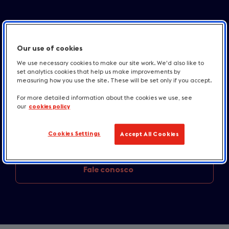
Anúncios e
press releases
Our use of cookies
Destinos
e inspirações
We use necessary cookies to make our site work. We'd also like to
set analytics cookies that help us make improvements by
measuring how you use the site. These will be set only if you accept.
Novidades em
hospedagem e gastronomia
For more detailed information about the cookies we use, see
our
cookies policy
England
destination news
Cookies Settings
Accept All Cookies
Recursos para
a imprensa
Fale conosco