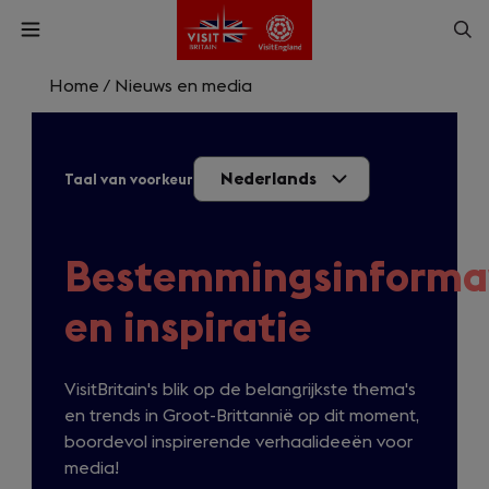
Skip
Op
Open
to
menu
sea
main
content
Home
/
Nieuws en media
What are you looking for?
Nederlands
Taal van voorkeur
Enter
a
search
Zoek
query
Bestemmingsinforma
en inspiratie
VisitBritain's blik op de belangrijkste thema's
en trends in Groot-Brittannië op dit moment,
boordevol inspirerende verhaalideeën voor
media!