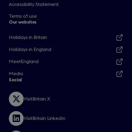
Accessibility Statement
Terms of use
Our websites
Holidays in Britain
Opens
in
Holidays in England
Opens
a
in
MeetEngland
new
Opens
a
window
in
Media
new
Opens
a
Social
window
in
new
a
window
new
VisitBritain X
Opens
window
in
a
VisitBritain LinkedIn
new
Opens
window
in