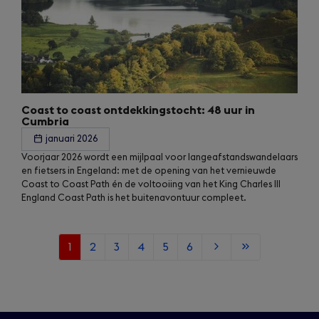
Coast to coast ontdekkingstocht: 48 uur in
Cumbria
januari 2026
Voorjaar 2026 wordt een mijlpaal voor langeafstandswandelaars
en fietsers in Engeland: met de opening van het vernieuwde
Coast to Coast Path én de voltooiing van het King Charles III
England Coast Path is het buitenavontuur compleet.
Current
1
Page
2
Page
3
Page
4
Page
5
Page
6
Next
Last
page
page
page