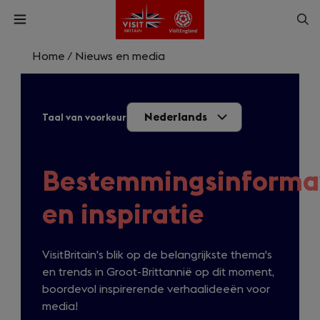
Skip
Op
Open
to
menu
sea
main
content
Home
/
Nieuws en media
What are you looking for?
Nederlands
Taal van voorkeur
Enter
a
search
Zoek
query
Bestemmingsinforma
en inspiratie
VisitBritain's blik op de belangrijkste thema's
en trends in Groot-Brittannië op dit moment,
boordevol inspirerende verhaalideeën voor
media!