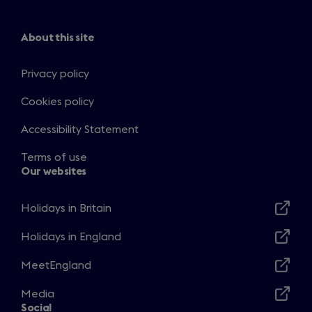
About this site
Privacy policy
Cookies policy
Accessibility Statement
Terms of use
Our websites
Holidays in Britain
Opens
in
Holidays in England
Opens
a
in
MeetEngland
new
Opens
a
window
in
Media
new
Opens
a
Social
window