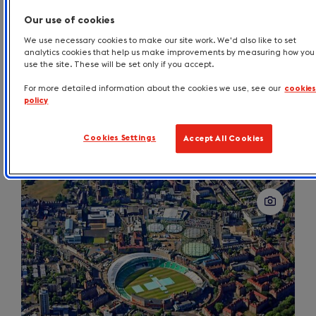
Our use of cookies
We use necessary cookies to make our site work. We'd also like to set
David Hockney (1937–2026): een kleurrijke erfenis
door Engeland
analytics cookies that help us make improvements by measuring how you
use the site. These will be set only if you accept.
juni 2026
For more detailed information about the cookies we use, see our
cookie
Eerder deze maand overleed de legendarische Britse kunstenaar
policy
David Hockney. Met zijn dood verliest de kunstwereld een van
haar meest invloedrijke en geliefde stemmen. Voor reizigers
blijft zijn werk tastbaar aanwezig op plekken die hem
Cookies Settings
Accept All Cookies
inspireerden, van Londen tot het noorden van Engeland.