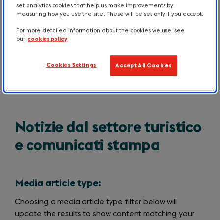
Intro
set analytics cookies that help us make improvements by
Corporate e di settore, con idee per
measuring how you use the site. These will be set only if you accept.
ispirarti sulle destinazioni e le informazioni
For more detailed information about the cookies we use, see
our
cookies policy
sui prodotti ed esperienze. Continua a
leggere per conoscere le ultime analisi, i
Cookies Settings
Accept All Cookies
dati e le ricerche, i lanci delle campagne,
le nuove offerte di prodotti e altro ancora.
Notizie dal settore turistico
e comunicati stampa
Media article type:
Choosing a media article type filter below will
update the results to show content matching your