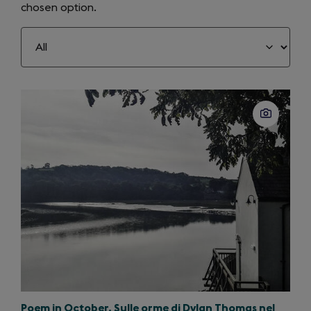
chosen option.
Slide
1
of
10
Poem in October. Sulle orme di Dylan Thomas nel