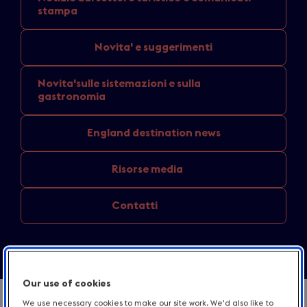
stampa
Novita'
e suggerimenti
Novita'sulle sistemazioni
e sulla
gastronomia
England
destination news
Risorse media
Contatti
Our use of cookies
Resta aggiornato con le nostre notizie
We use necessary cookies to make our site work. We'd also like to