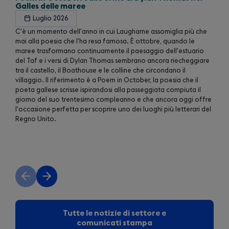
Galles delle maree
Luglio 2026
C'è un momento dell'anno in cui Laugharne assomiglia più che
mai alla poesia che l'ha resa famosa. È ottobre, quando le
maree trasformano continuamente il paesaggio dell'estuario
del Taf e i versi di Dylan Thomas sembrano ancora riecheggiare
tra il castello, il Boathouse e le colline che circondano il
villaggio. Il riferimento è a Poem in October, la poesia che il
poeta gallese scrisse ispirandosi alla passeggiata compiuta il
giorno del suo trentesimo compleanno e che ancora oggi offre
l'occasione perfetta per scoprire uno dei luoghi più letterari del
Regno Unito.
Previous
Next
slide
slide
Tutte le notizie di settore e
comunicati stampa