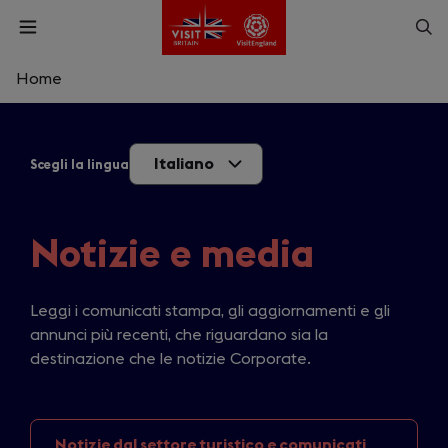
Skip
Op
Open
to
menu
sea
main
content
Home
What are you looking for?
Italiano
Scegli la lingua
Enter
a
search
Cerca
query
Notizie e media
Leggi i comunicati stampa, gli aggiornamenti e gli
annunci più recenti, che riguardano sia la
destinazione che le notizie Corporate.
Notizie dal settore
turistico e comunicati