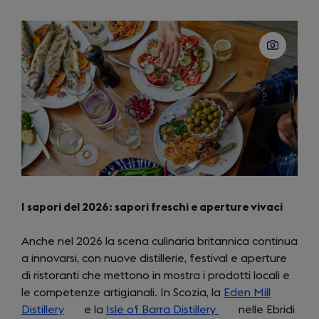
new
tab)
I sapori del 2026: sapori freschi e aperture vivaci
Anche nel 2026 la scena culinaria britannica continua
a innovarsi, con nuove distillerie, festival e aperture
di ristoranti che mettono in mostra i prodotti locali e
le competenze artigianali. In Scozia, la
Eden Mill
Distillery
(opens
e la
Isle of Barra Distillery
(opens
nelle Ebridi