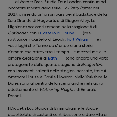
al Warner Bros. Studio Tour London continua ad
in
incantare in vista della serie TV
Harry Potter
del
a
2027, offrendo ai fan un pass per il backstage della
new
Sala Grande di Hogwarts e di Diagon Alley. Le
tab)
Highlands scozzesi tornano nella stagione 8 di
Outlander
, con il
Castello di Doune
(opens
(che
sostituisce il Castello di Leoch),
Fort William
in
(opens
e i
vasti laghi che fanno da sfondo a una storia
a
in
d’amore che attraversa il tempo. Le mezzelune e le
new
a
dimore georgiane di
Bath
(opens
sono ancora una volta
tab)
new
protagoniste della quarta stagione di
in
Bridgerton
tab)
,
con i momenti salienti delle stagioni passate, tra cui
a
Wrotham House e Castle Howard. Nello Yorkshire, le
new
Dales sono al centro della scena anche nel nuovo
tab)
adattamento di
Wuthering Heights
di Emerald
Fennell.
I Digbeth Loc Studios di Birmingham e le strade
acciottolate circostanti contribuiscono a dare vita a