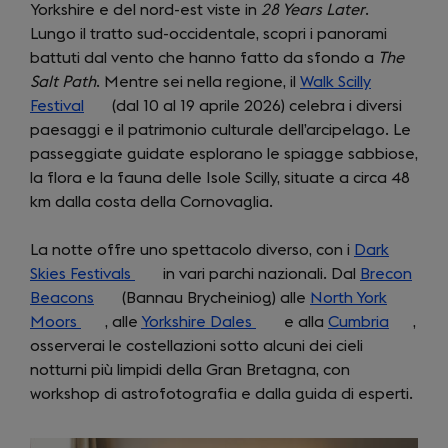
Yorkshire e del nord-est viste in
28 Years Later
.
Lungo il tratto sud-occidentale, scopri i panorami
battuti dal vento che hanno fatto da sfondo a
The
Salt Path
. Mentre sei nella regione, il
Walk Scilly
Festival
(opens
(dal 10 al 19 aprile 2026) celebra i diversi
paesaggi e il patrimonio culturale dell’arcipelago. Le
in
passeggiate guidate esplorano le spiagge sabbiose,
a
la flora e la fauna delle Isole Scilly, situate a circa 48
new
km dalla costa della Cornovaglia.
tab)
La notte offre uno spettacolo diverso, con i
Dark
Skies Festivals
(opens
in vari parchi nazionali. Dal
Brecon
Beacons
(opens
(Bannau Brycheiniog) alle
in
North York
Moors
(opens
in
, alle
a
Yorkshire Dales
(opens
e alla
Cumbria
(opens
,
osserverai le costellazioni sotto alcuni dei cieli
in
a
new
in
in
notturni più limpidi della Gran Bretagna, con
a
new
tab)
a
a
workshop di astrofotografia e dalla guida di esperti.
new
tab)
new
new
tab)
tab)
tab)