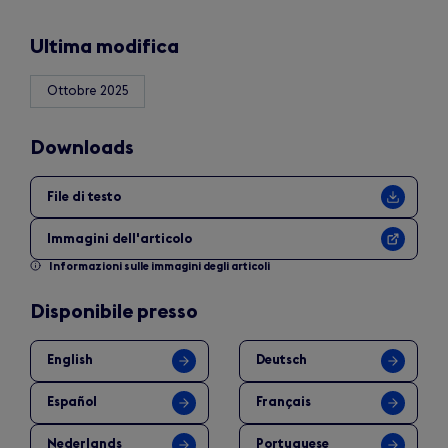
tab)
Ultima modifica
Ottobre 2025
Downloads
File di testo
Immagini dell'articolo
Informazioni sulle immagini degli articoli
Disponibile presso
English
Deutsch
Español
Français
Nederlands
Portuguese