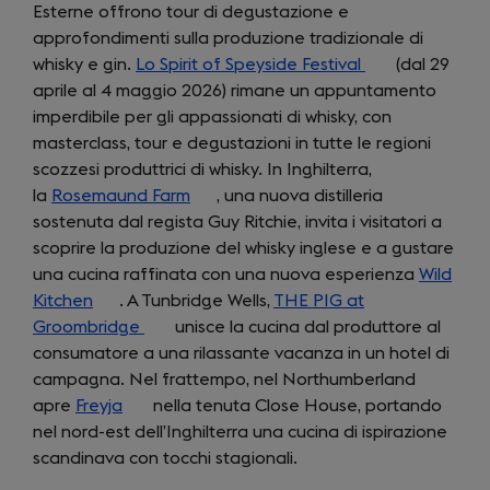
Esterne offrono tour di degustazione e
in
in
approfondimenti sulla produzione tradizionale di
a
a
whisky e gin.
new
Lo Spirit of Speyside Festival
new
(opens
(dal 29
aprile al 4 maggio 2026) rimane un appuntamento
tab)
tab)
in
imperdibile per gli appassionati di whisky, con
a
masterclass, tour e degustazioni in tutte le regioni
new
scozzesi produttrici di whisky. In Inghilterra,
tab)
la
Rosemaund Farm
(opens
, una nuova distilleria
sostenuta dal regista Guy Ritchie, invita i visitatori a
in
scoprire la produzione del whisky inglese e a gustare
a
una cucina raffinata con una nuova esperienza
new
Wild
Kitchen
(opens
. A Tunbridge Wells,
tab)
THE PIG at
Groombridge
in
(opens
unisce la cucina dal produttore al
consumatore a una rilassante vacanza in un hotel di
a
in
campagna. Nel frattempo, nel Northumberland
new
a
apre
Freyja
tab)
(opens
new
nella tenuta Close House, portando
nel nord-est dell’Inghilterra una cucina di ispirazione
in
tab)
scandinava con tocchi stagionali.
a
new