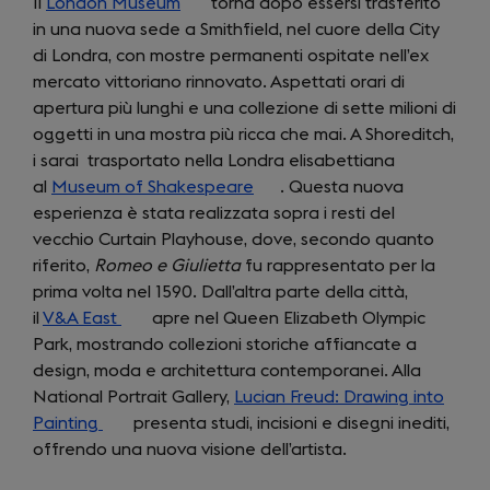
Il
London Museum
(opens
torna dopo essersi trasferito
in una nuova sede a Smithfield, nel cuore della City
in
di Londra, con mostre permanenti ospitate nell’ex
a
mercato vittoriano rinnovato. Aspettati orari di
new
apertura più lunghi e una collezione di sette milioni di
tab)
oggetti in una mostra più ricca che mai. A Shoreditch,
i sarai trasportato nella Londra elisabettiana
al
Museum of Shakespeare
(opens
. Questa nuova
esperienza è stata realizzata sopra i resti del
in
vecchio Curtain Playhouse, dove, secondo quanto
a
riferito,
Romeo e Giulietta
fu rappresentato per la
new
prima volta nel 1590. Dall’altra parte della città,
tab)
il
V&A East
(opens
apre nel Queen Elizabeth Olympic
Park, mostrando collezioni storiche affiancate a
in
design, moda e architettura contemporanei. Alla
a
National Portrait Gallery,
new
Lucian Freud: Drawing into
Painting
(opens
tab)
presenta studi, incisioni e disegni inediti,
offrendo una nuova visione dell’artista.
in
a