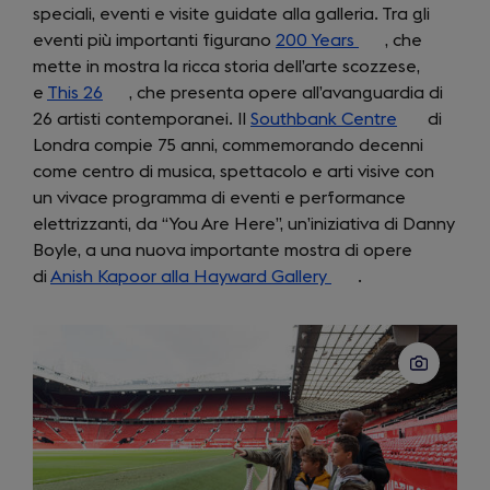
speciali, eventi e visite guidate alla galleria. Tra gli
new
eventi più importanti figurano
tab)
200 Years
(opens
, che
mette in mostra la ricca storia dell’arte scozzese,
in
e
This 26
(opens
, che presenta opere all’avanguardia di
a
26 artisti contemporanei. Il
in
Southbank Centre
new
(opens
di
Londra compie 75 anni, commemorando decenni
a
tab)
in
come centro di musica, spettacolo e arti visive con
new
a
un vivace programma di eventi e performance
tab)
new
elettrizzanti, da “You Are Here”, un’iniziativa di Danny
tab)
Boyle, a una nuova importante mostra di opere
di
Anish Kapoor alla Hayward Gallery
(opens
.
in
a
new
tab)