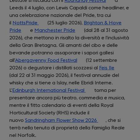
L’estate si riscalda con il
tab)
Roundhay Festival
(opens
a
Leeds il 4 luglio, con Lewis Capaldi come headliner, e
in
una celebrazione nazionale del Pride, tra cui
a
il
NottsPride
(opens
(25 luglio 2026),
Brighton & Hove
new
Pride
(opens
e
Manchester Pride
in
(opens
(dal 28 al 31 agosto
tab)
2026), che mettono in risalto la diversità e l’inclusività
in
a
in
della Gran Bretagna. Gli amanti del cibo e delle
a
new
a
bevande potranno assaporare i sapori gallesi
new
tab)
new
all’
Abergavenny Food Festival
tab)
tab)
(opens
(12 settembre
2026) o degustare i distillati scozzesi al
in
Feis Ile
(opens
(dal 22 al 31 maggio 2026), il festival annuale del
a
in
whisky che si tiene a Islay, nelle Ebridi Interne.
new
a
L’
Edinburgh International Festival
tab)
(opens
torna per
new
presentare ancora più teatro, commedia e musica,
in
tab)
mentre il fitto calendario di eventi della Royal
a
Horticultural Society (RHS) include il
new
nuovo
Sandringham Flower Show 2026
tab)
(opens
, che si
terrà nella tenuta di proprietà della Famiglia Reale
in
nel Norfolk.
a