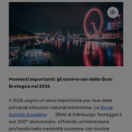
new
tab)
Momenti importanti: gli anniversari della Gran
Bretagna nel 2026
Il 2026 segna un anno importante per due delle
principali istituzioni culturali britanniche. La
Royal
Scottish Academy
(opens
(RSA) di Edimburgo festeggia il
suo 200° anniversario, offrendo un’immersione
in
profonda nella creatività scozzese con mostre
a