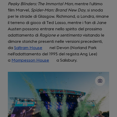
Peaky Blinders: The Immortal Man
, mentre l’ultimo
film Marvel,
Spider-Man: Brand New Day
, si snoda
per le strade di Glasgow. Richmond, a Londra, rimane
il terreno di gioco di Ted Lasso, mentre i fan di Jane
Austen possono entrare nello spirito del prossimo
adattamento di
Ragione e sentimento
visitando le
dimore storiche presenti nelle versioni precedenti,
da
Saltram House
(opens
nel Devon (Norland Park
nell’adattamento del 1995 del regista Ang Lee)
in
a
Mompesson House
a
(opens
a Salisbury.
new
in
tab)
a
new
tab)