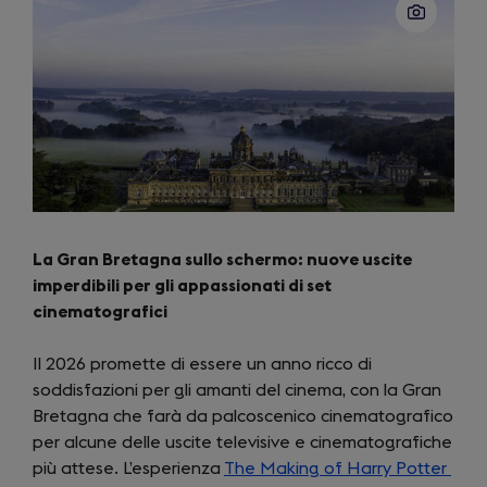
La Gran Bretagna sullo schermo: nuove uscite
imperdibili per gli appassionati di set
cinematografici
Il 2026 promette di essere un anno ricco di
soddisfazioni per gli amanti del cinema, con la Gran
Bretagna che farà da palcoscenico cinematografico
per alcune delle uscite televisive e cinematografiche
più attese. L’esperienza
The Making of Harry Potter
(op