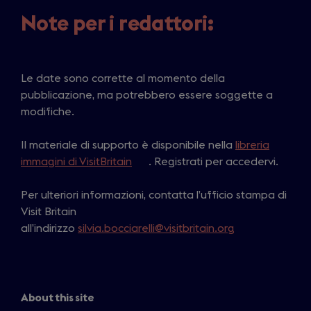
Note per i redattori:
Le date sono corrette al momento della
pubblicazione, ma potrebbero essere soggette a
modifiche.
Il materiale di supporto è disponibile nella
libreria
immagini di VisitBritain
(
. Registrati per accedervi.
o
Per ulteriori informazioni, contatta l’ufficio stampa di
p
Visit Britain
e
all’indirizzo
silvia.bocciarelli@visitbritain.org
n
s
i
n
a
About this site