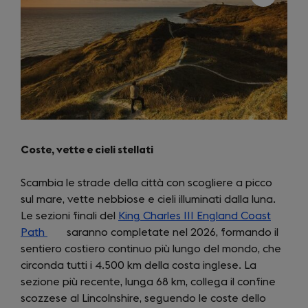
Coste, vette e cieli stellati
Scambia le strade della città con scogliere a picco
sul mare, vette nebbiose e cieli illuminati dalla luna.
Le sezioni finali del
King Charles III England Coast
Path
(opens
saranno completate nel 2026, formando il
sentiero costiero continuo più lungo del mondo, che
in
circonda tutti i 4.500 km della costa inglese. La
a
sezione più recente, lunga 68 km, collega il confine
new
scozzese al Lincolnshire, seguendo le coste dello
tab)