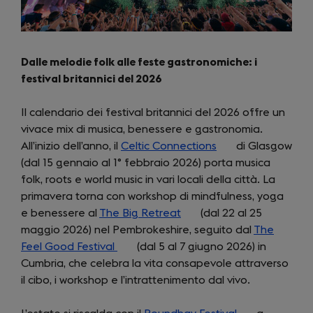
Dalle melodie folk alle feste gastronomiche: i
festival britannici del 2026
Il calendario dei festival britannici del 2026 offre un
vivace mix di musica, benessere e gastronomia.
All’inizio dell’anno, il
Celtic Connections
(opens
di Glasgow
(dal 15 gennaio al 1° febbraio 2026) porta musica
in
folk, roots e world music in vari locali della città. La
a
primavera torna con workshop di mindfulness, yoga
new
e benessere al
The Big Retreat
(opens
(dal 22 al 25
tab)
maggio 2026) nel Pembrokeshire, seguito dal
in
The
Feel Good Festival
(opens
(dal 5 al 7 giugno 2026) in
a
Cumbria, che celebra la vita consapevole attraverso
in
new
il cibo, i workshop e l’intrattenimento dal vivo.
a
tab)
new