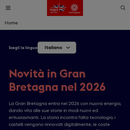
Skip
Op
Open
to
menu
sea
main
content
Home
What are you looking for?
Italiano
Scegli la lingua
Enter
a
search
Cerca
query
Novità in Gran
Bretagna nel 2026
La Gran Bretagna entra nel 2026 con nuova energia,
dando vita alle sue storie in modi nuovi ed
entusiasmanti. La storia incontra l'alta tecnologia, i
castelli vengono rinnovati digitalmente, le coste