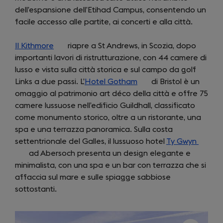
dell’espansione dell’Etihad Campus, consentendo un
tab)
facile accesso alle partite, ai concerti e alla città.
Il Kithmore
(opens
riapre a St Andrews, in Scozia, dopo
importanti lavori di ristrutturazione, con 44 camere di
in
lusso e vista sulla città storica e sul campo da golf
a
Links a due passi. L’
new
Hotel Gotham
(opens
di Bristol è un
omaggio al patrimonio art déco della città e offre 75
tab)
in
camere lussuose nell’edificio Guildhall, classificato
a
come monumento storico, oltre a un ristorante, una
new
spa e una terrazza panoramica. Sulla costa
tab)
settentrionale del Galles, il lussuoso hotel
Ty Gwyn
(open
ad Abersoch presenta un design elegante e
in
minimalista, con una spa e un bar con terrazza che si
a
affaccia sul mare e sulle spiagge sabbiose
new
sottostanti.
tab)