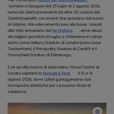
tornano a Glasgow dal 23 luglio al 2 agosto 2026,
in
riunendo atleti provenienti da oltre 50 nazioni del
a
Commonwealth, con eventi che spaziano dal nuoto
new
al ciclismo, dal sollevamento pesi alla boxe. Unisciti
tab)
alla folla entusiasta del
Six Nations
(opens
, dove alcuni
dei migliori giocatori di rugby si sfideranno in campi
in
storici come l’Allianz Stadium di Londra (noto come
a
Twickenham), il Principality Stadium di Cardiff e il
new
Murrayfield Stadium di Edimburgo.
tab)
E se sei alla ricerca di adrenalina, l’Excel Centre di
Londra ospiterà la
Formula E Final
(opens
il 15 e 16
agosto 2026, dove i piloti gareggeranno con
in
monoposto elettriche per il prossimo titolo di
a
campione.
new
tab)