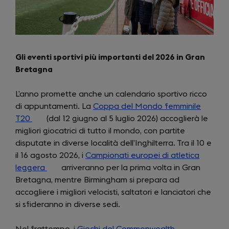
Gli eventi sportivi più importanti del 2026 in Gran
Bretagna
L’anno promette anche un calendario sportivo ricco
di appuntamenti. La
Coppa del Mondo femminile
T20
(opens
(dal 12 giugno al 5 luglio 2026) accoglierà le
migliori giocatrici di tutto il mondo, con partite
in
disputate in diverse località dell’Inghilterra. Tra il 10 e
a
il 16 agosto 2026, i
new
Campionati europei di atletica
leggera
tab)
(opens
arriveranno per la prima volta in Gran
Bretagna, mentre Birmingham si prepara ad
in
accogliere i migliori velocisti, saltatori e lanciatori che
a
si sfideranno in diverse sedi.
new
tab)
Nel frattempo, i
Giochi del Commonwealth
(opens