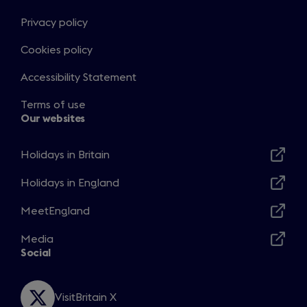
n
e
Privacy policy
w
t
Cookies policy
a
Accessibility Statement
b
)
Terms of use
Our websites
Holidays in Britain
Opens
in
Holidays in England
Opens
a
in
MeetEngland
new
Opens
a
window
in
Media
new
Opens
a
Social
window
in
new
a
window
new
VisitBritain X
Opens