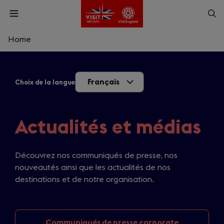
Skip
Op
Open
to
menu
sea
main
content
Home
What are you looking for?
Français
Choix de la langue
Enter
a
search
Rechercher
query
Actualités et médias
Découvrez nos communiqués de presse, nos
nouveautés ainsi que les actualités de nos
destinations et de notre organisation.
Communiqués de
presse corporate