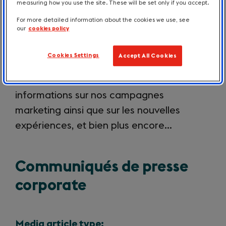
sectorielles, dénichez des idées de
measuring how you use the site. These will be set only if you accept.
reportages dans nos destinations et des
For more detailed information about the cookies we use, see
our
cookies policy
informations sur les expériences
existantes. Vous trouverez ici nos données
Cookies Settings
Accept All Cookies
chiffrées, les résultats de nos dernières
études et de nos enquêtes, des
informations sur nos campagnes
marketing ainsi que sur les nouvelles
expériences, et bien plus encore…
Communiqués de presse
corporate
Media article type: