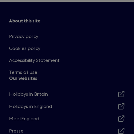
About this site
Privacy policy
Cookies policy
Accessibility Statement
Terms of use
Our websites
Holidays in Britain
Opens
in
Holidays in England
Opens
a
in
MeetEngland
new
Opens
a
window
in
Presse
new