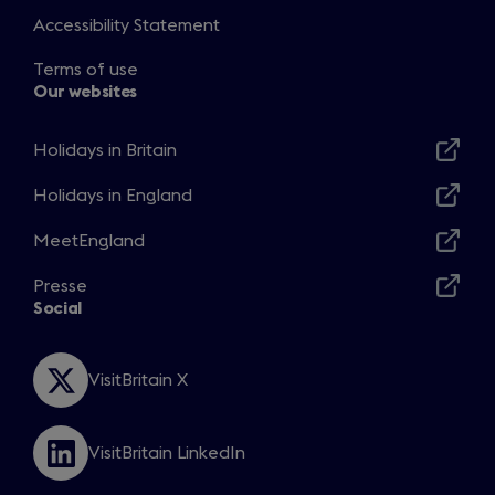
Accessibility Statement
Terms of use
Our websites
Holidays in Britain
Opens
in
Holidays in England
Opens
a
in
MeetEngland
new
Opens
a
window
in
Presse
new
Opens
a
Social
window
in
new
a
window
new
VisitBritain X
Opens
window
in
a
VisitBritain LinkedIn
new
Opens
window
in