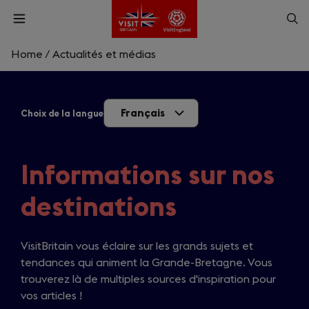
Skip
Op
Open
to
menu
sea
main
content
Home
/
Actualités et médias
What are you looking for?
Français
Choix de la langue
Enter
a
search
Rechercher
query
Informations sur nos
destinations
VisitBritain vous éclaire sur les grands sujets et
tendances qui animent la Grande-Bretagne. Vous
trouverez là de multiples sources d'inspiration pour
vos articles !