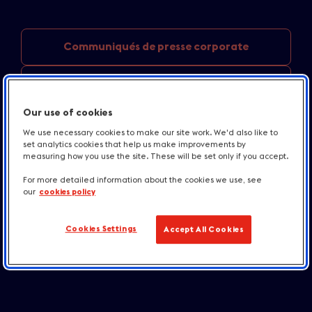
Communiqués de
presse corporate
Informations sur
les destinations
Our use of cookies
Informations Hébergements
et
Gastronomie
We use necessary cookies to make our site work. We'd also like to
set analytics cookies that help us make improvements by
measuring how you use the site. These will be set only if you accept.
England
destination news
For more detailed information about the cookies we use, see
our
cookies policy
Boîte à Outils
Cookies Settings
Accept All Cookies
Contact