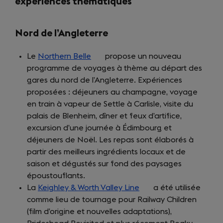
expériences thématiques
Nord de l’Angleterre
Le
Northern Belle
(opens
propose un nouveau
programme de voyages à thème au départ des
in
gares du nord de l’Angleterre. Expériences
a
proposées : déjeuners au champagne, voyage
new
en train à vapeur de Settle à Carlisle, visite du
tab)
palais de Blenheim, dîner et feux d’artifice,
excursion d’une journée à Édimbourg et
déjeuners de Noël. Les repas sont élaborés à
partir des meilleurs ingrédients locaux et de
saison et dégustés sur fond des paysages
époustouflants.
La
Keighley & Worth Valley Line
(opens
a été utilisée
comme lieu de tournage pour Railway Children
in
(film d’origine et nouvelles adaptations),
a