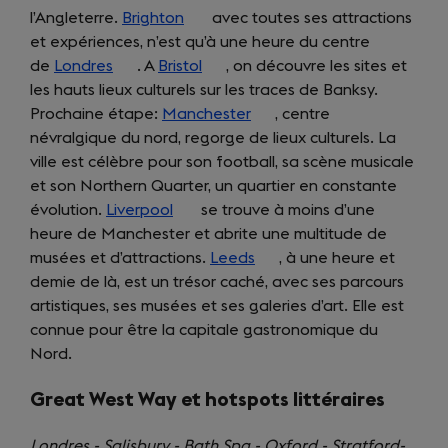
l’Angleterre.
Brighton
(opens
avec toutes ses attractions
et expériences, n’est qu’à une heure du centre
in
de
Londres
(opens
. A
Bristol
a
(opens
, on découvre les sites et
les hauts lieux culturels sur les traces de Banksy.
in
new
in
Prochaine étape:
a
Manchester
tab)
a
(opens
, centre
névralgique du nord, regorge de lieux culturels. La
new
new
in
ville est célèbre pour son football, sa scène musicale
tab)
tab)
a
et son Northern Quarter, un quartier en constante
new
évolution.
Liverpool
(opens
se trouve à moins d’une
tab)
heure de Manchester et abrite une multitude de
in
musées et d’attractions.
a
Leeds
(opens
, à une heure et
demie de là, est un trésor caché, avec ses parcours
new
in
artistiques, ses musées et ses galeries d’art. Elle est
tab)
a
connue pour être la capitale gastronomique du
new
Nord.
tab)
Great West Way et hotspots littéraires
Londres - Salisbury - Bath Spa - Oxford - Stratford-