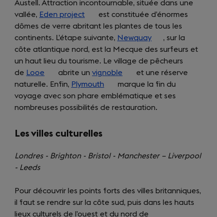
Austell. Attraction incontournable, située dans une
vallée,
Eden project
(opens
est constituée d’énormes
dômes de verre abritant les plantes de tous les
in
continents. L’étape suivante,
a
Newquay
(opens
, sur la
côte atlantique nord, est la Mecque des surfeurs et
new
in
un haut lieu du tourisme. Le village de pêcheurs
tab)
a
de
Looe
(opens
abrite un
vignoble
(opens
et une réserve
new
naturelle. Enfin,
in
Plymouth
(opens
marque la fin du
in
tab)
voyage avec son phare emblématique et ses
a
in
a
nombreuses possibilités de restauration.
new
a
new
tab)
new
tab)
tab)
Les villes culturelles
Londres - Brighton - Bristol - Manchester – Liverpool
- Leeds
Pour découvrir les points forts des villes britanniques,
il faut se rendre sur la côte sud, puis dans les hauts
lieux culturels de l’ouest et du nord de