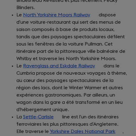
Brideshead Revisited et plus récement Peaky
new
Blinders.
tab)
Le
North Yorkshire Moors Railway
(opens
dispose
d’une voiture-restaurant qui sert des menus de
in
saison composés à base de produits locaux,
a
tandis que des paysages spectaculaires défilent
new
sous les fenêtres de la voiture Pullman. Cet
tab)
itinéraire part de la pittoresque ville balnéaire de
Whitby et traverse les North Yorkshire Moors.
Le
Ravenglass and Eskdale Railway
(opens
dans le
Cumbria propose de nouveaux voyages à thème,
in
au cœur des paysages spectaculaires de la
a
région des lacs, dont le Winter Warmer et autres
new
expériences gastronomiques. Par ailleurs, un
tab)
wagon dans la gare a été transformé en un lieu
d’hébergement unique.
La
Settle-Carlisle
(opens
line est l’un des itinéraires
ferroviaires les plus pittoresques d’Angleterre.
in
Elle traverse le
Yorkshire Dales National Park
a
(opens
,