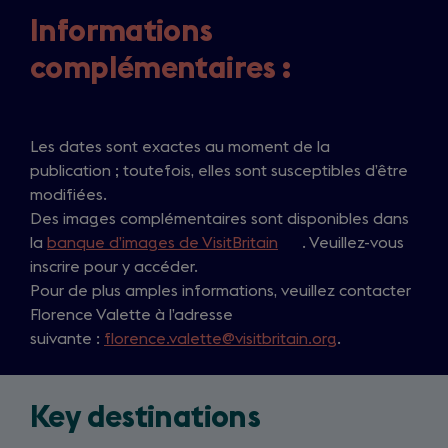
Informations
complémentaires :
Les dates sont exactes au moment de la
publication ; toutefois, elles sont susceptibles d’être
modifiées.
Des images complémentaires sont disponibles dans
la
banque d’images de VisitBritain
(
. Veuillez-vous
inscrire pour y accéder.
o
Pour de plus amples informations, veuillez contacter
p
Florence Valette à l’adresse
e
suivante :
florence.valette@visitbritain.org
n
.
s
i
Key destinations
n
a