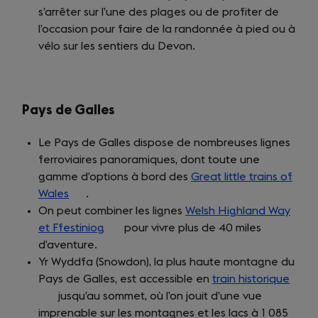
s’arrêter sur l’une des plages ou de profiter de
l’occasion pour faire de la randonnée à pied ou à
vélo sur les sentiers du Devon.
Pays de Galles
Le Pays de Galles dispose de nombreuses lignes
ferroviaires panoramiques, dont toute une
gamme d’options à bord des
Great little trains of
Wales
(opens
.
On peut combiner les lignes
in
Welsh Highland Way
et Ffestiniog
a
(opens
pour vivre plus de 40 miles
d’aventure.
new
in
Yr Wyddfa (Snowdon), la plus haute montagne du
tab)
a
Pays de Galles, est accessible en
new
train historique
(ope
jusqu’au sommet, où l’on jouit d’une vue
tab)
in
imprenable sur les montagnes et les lacs à 1 085
a