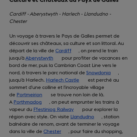
Culture et Châteaux au Payx de Galles
Cardiff - Aberystwyth - Harlech - Llandudno -
Chester
Un voyage à travers le Pays de Galles permet de
découvrir ses châteaux, sa culture et son littoral. Au
départ de la ville de
Cardiff
(opens
, on prend le train
jusqu’à
Aberystwyth
(opens
pour profiter de vacances en
in
bord de mer, puis la Cambrian Coast Line vers le
in
a
nord, à travers le parc national de
a
new
Snowdonia
(opens
,
jusqu’à Harlech.
Harlech Castle
new
tab)
(opens
est perché au
in
sommet d’une colline et l’incroyable village
tab)
in
a
de
Portmeirion
(opens
se trouve non loin de là.
a
new
A
Porthmadog
(opens
in
, on peut emprunter les trains à
new
tab)
vapeur du
Ffestiniog Railway
in
a
(opens
tab)
pour explorer la
région avec style. On visite
a
new
Llandudno
in
(opens
, station
balnéaire de renom, avant de terminer le voyage
new
tab)
a
in
dans la ville de
tab)
Chester
(opens
, pour faire du shopping,
new
a