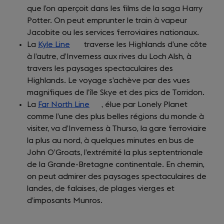
que l’on aperçoit dans les films de la saga Harry
Potter. On peut emprunter le train à vapeur
Jacobite ou les services ferroviaires nationaux.
La
Kyle Line
(opens
traverse les Highlands d’une côte
à l’autre, d’Inverness aux rives du Loch Alsh, à
in
travers les paysages spectaculaires des
a
Highlands. Le voyage s’achève par des vues
new
magnifiques de l’île Skye et des pics de Torridon.
tab)
La
Far North Line
(opens
, élue par Lonely Planet
comme l’une des plus belles régions du monde à
in
visiter, va d’Inverness à Thurso, la gare ferroviaire
a
la plus au nord, à quelques minutes en bus de
new
John O’Groats, l’extrémité la plus septentrionale
tab)
de la Grande-Bretagne continentale. En chemin,
on peut admirer des paysages spectaculaires de
landes, de falaises, de plages vierges et
d’imposants Munros.