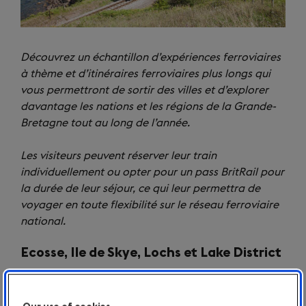
Découvrez un échantillon d’expériences ferroviaires
à thème et d’itinéraires ferroviaires plus longs qui
vous permettront de sortir des villes et d’explorer
davantage les nations et les régions de la Grande-
Bretagne tout au long de l’année.
Les visiteurs peuvent réserver leur train
individuellement ou opter pour un pass BritRail pour
la durée de leur séjour, ce qui leur permettra de
voyager en toute flexibilité sur le réseau ferroviaire
national.
Ecosse, Ile de Skye, Lochs et Lake District
Edimbourg - Glasgow - Fort William - Mallaig - Ile de
Skye - Inverness – Glasgow – Windermere