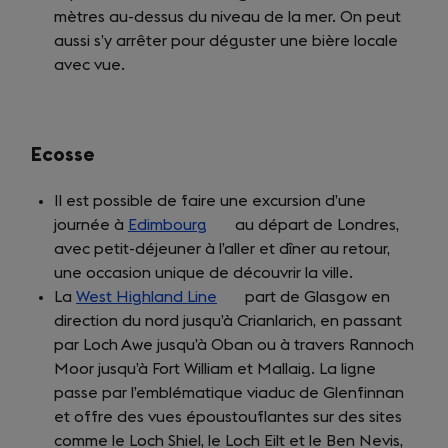
mètres au-dessus du niveau de la mer. On peut
new
aussi s’y arrêter pour déguster une bière locale
tab)
avec vue.
Ecosse
Il est possible de faire une excursion d’une
journée à
Edimbourg
(opens
au départ de Londres,
avec petit-déjeuner à l’aller et dîner au retour,
in
une occasion unique de découvrir la ville.
a
La
West Highland Line
new
(opens
part de Glasgow en
direction du nord jusqu’à Crianlarich, en passant
tab)
in
par Loch Awe jusqu’à Oban ou à travers Rannoch
a
Moor jusqu’à Fort William et Mallaig. La ligne
new
passe par l’emblématique viaduc de Glenfinnan
tab)
et offre des vues époustouflantes sur des sites
comme le Loch Shiel, le Loch Eilt et le Ben Nevis,