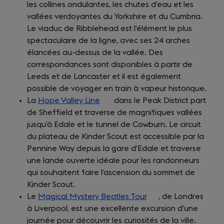
les collines ondulantes, les chutes d’eau et les
new
in
vallées verdoyantes du Yorkshire et du Cumbria.
tab)
a
Le viaduc de Ribblehead est l’élément le plus
new
spectaculaire de la ligne, avec ses 24 arches
tab)
élancées au-dessus de la vallée. Des
correspondances sont disponibles à partir de
Leeds et de Lancaster et il est également
possible de voyager en train à vapeur historique.
La
Hope Valley Line
(opens
dans le Peak District part
de Sheffield et traverse de magnifiques vallées
in
jusqu’à Edale et le tunnel de Cowburn. Le circuit
a
du plateau de Kinder Scout est accessible par la
new
Pennine Way depuis la gare d’Edale et traverse
tab)
une lande ouverte idéale pour les randonneurs
qui souhaitent faire l’ascension du sommet de
Kinder Scout.
Le
Magical Mystery Beatles Tour
(opens
, de Londres
à Liverpool, est une excellente excursion d’une
in
journée pour découvrir les curiosités de la ville.
a