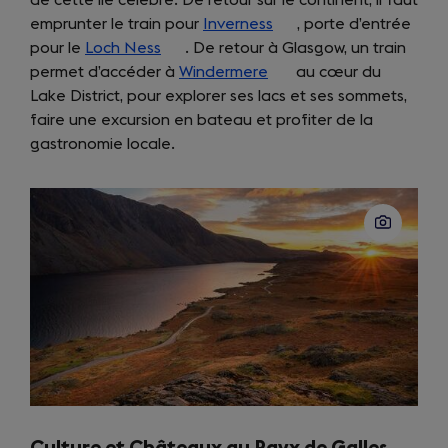
emprunter le train pour
a
Inverness
(opens
, porte d’entrée
pour le
new
Loch Ness
(opens
. De retour à Glasgow, un train
in
permet d’accéder à
tab)
in
Windermere
(opens
a
au cœur du
Lake District, pour explorer ses lacs et ses sommets,
a
in
new
faire une excursion en bateau et profiter de la
new
a
tab)
gastronomie locale.
tab)
new
tab)