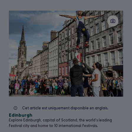
n
e
Slide
w
1
of
t
3
a
b
)
Cet article est uniquement disponible en anglais.
Edinburgh
Explore Edinburgh, capital of Scotland, the world’s leading
festival city and home to 10 international festivals.