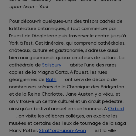
upon-Avon – York
Pour découvrir quelques-uns des trésors cachés de
la littérature britanniques, il faut commencer par
l’ouest de l’Angleterre puis traverser le centre jusqu’à
York à l’est. Cet itinéraire, qui comprend cathédrales,
châteaux, culture et gastronomie, s’adresse aussi
bien aux gourmands qu’aux amateurs de culture. La
cathédrale de
Salisbury
(opens
abrite l’une des rares
copies de la Magna Carta. A l’ouest, les rues
in
géorgiennes de
Bath
(opens
a
ont servi de décor à de
nombreuses scènes de la Chronique des Bridgerton
in
new
et de la Reine Charlotte. Jane Austen y a vécu, et
a
tab)
on y trouve un centre culturel et un circuit pédestre,
new
ainsi qu’un festival annuel en son honneur. A
tab)
Oxford
(ope
, on visite les célèbres collèges, on explore les
in
musées et certains des lieux de tournage de la saga
a
Harry Potter.
Stratford-upon-Avon
(opens
est la ville
new