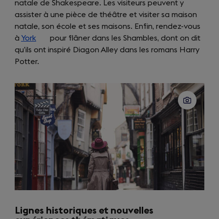
natale de Shakespeare. Les visiteurs peuvent y
in
tab)
assister à une pièce de théâtre et visiter sa maison
a
natale, son école et ses maisons. Enfin, rendez-vous
new
à
York
(opens
pour flâner dans les Shambles, dont on dit
tab)
qu’ils ont inspiré Diagon Alley dans les romans Harry
in
Potter.
a
new
tab)
Lignes historiques et nouvelles