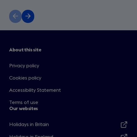
Previous
Next
slide
slide
About this site
Privacy policy
Cookies policy
Accessibility Statement
Terms of use
Our websites
Holidays in Britain
Opens
in