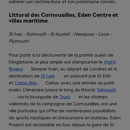
admirer son architecture et son patrimoine romain.
in
tab)
new
a
tab)
Littoral des Cornouailles, Eden Centre et
new
villes maritime
tab)
St Ives - Falmouth - St Austell - Newquay - Looe -
Plymouth
Pour partir à la découverte de la pointe ouest de
l’Angleterre, le plus simple est d’emprunter le
Night
Riviera
(opens
Sleeper train, au départ de Londres et à
destination de
in
St Ives
(opens
, en passant par St Erth
et
Carbis Bay
a
(opens
Carbis, avec une arrivée au petit
in
matin. L’itinéraire passe le long du littoral.
new
in
a
Falmouth
(open
, via la bourgade de
tab)
a
new
Truro
(opens
et les champs
in
vallonnés de la campagne de Cornouailles, est une
new
tab)
in
a
ville portuaire qui offre de nombreuses possibilités
tab)
a
new
de sports nautiques et d’excursions en bateau. Eden
new
tab)
Project est accessible en bus depuis la gare de St
tab)