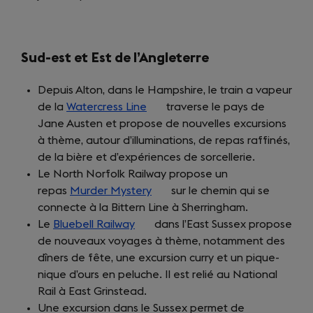
new
tab)
Sud-est et Est de l’Angleterre
Depuis Alton, dans le Hampshire, le train a vapeur
de la
Watercress Line
(opens
traverse le pays de
Jane Austen et propose de nouvelles excursions
in
à thème, autour d’illuminations, de repas raffinés,
a
de la bière et d’expériences de sorcellerie.
new
Le North Norfolk Railway propose un
tab)
repas
Murder Mystery
(opens
sur le chemin qui se
connecte à la Bittern Line à Sherringham.
in
Le
Bluebell Railway
(opens
a
dans l’East Sussex propose
de nouveaux voyages à thème, notamment des
in
new
dîners de fête, une excursion curry et un pique-
a
tab)
nique d’ours en peluche. Il est relié au National
new
Rail à East Grinstead.
tab)
Une excursion dans le Sussex permet de