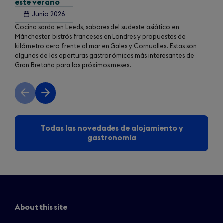
este verano
Junio 2026
Cocina sarda en Leeds, sabores del sudeste asiático en
Mánchester, bistrós franceses en Londres y propuestas de
kilómetro cero frente al mar en Gales y Cornualles. Estas son
algunas de las aperturas gastronómicas más interesantes de
Gran Bretaña para los próximos meses.
Previous
Next
slide
slide
Todas las novedades de alojamiento y
gastronomía
About this site