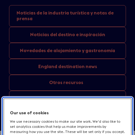
Noticias de la industria
turística y notas de
prensa
Noticias del
destino e inspiración
Novedades de
alojamiento y gastronomía
England
destination news
Otros recursos
Contacto
Our use of cookies
We use necessary cookies to make our site work. We'd also like to
set analytics cookies that help us make improvements by
measuring how you use the site. These will be set only if you accept.