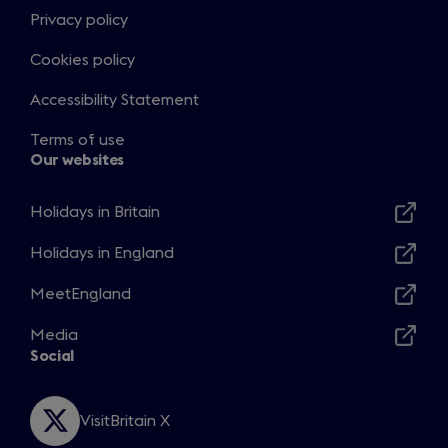
Privacy policy
Cookies policy
Accessibility Statement
Terms of use
Our websites
Holidays in Britain
Opens
in
Holidays in England
Opens
a
in
MeetEngland
new
Opens
a
window
in
Media
new
Opens
a
Social
window
in
new
a
window
new
VisitBritain X
Opens
window