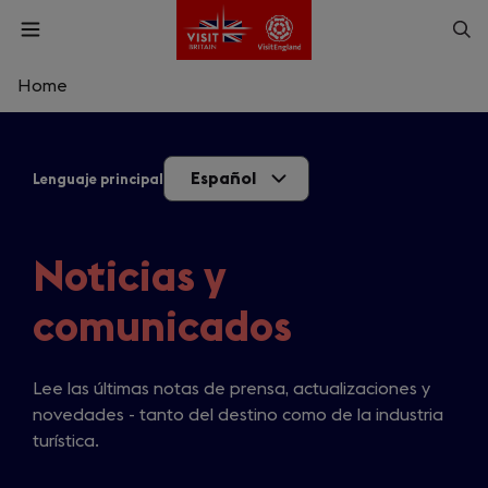
Skip
Op
Open
to
menu
sea
main
content
Home
What are you looking for?
Español
Lenguaje principal
Enter
a
search
Buscar
query
Noticias y
comunicados
Lee las últimas notas de prensa, actualizaciones y
novedades - tanto del destino como de la industria
turística.