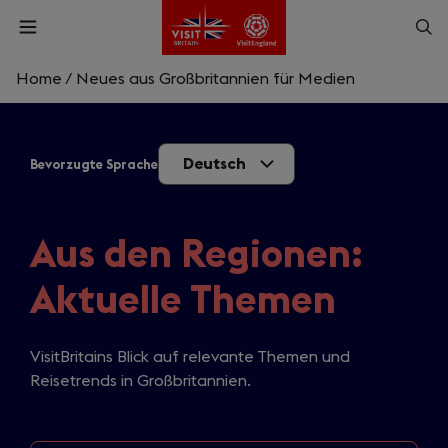
Skip
Op
Open
to
menu
sea
main
content
Home
/
Neues aus Großbritannien für Medien
What are you looking for?
Deutsch
Bevorzugte Sprache
Enter
a
search
Suche
query
Aus den Regionen:
Aktuelle Themen
VisitBritains Blick auf relevante Themen und
Reisetrends in Großbritannien.