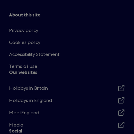
About this site
Privacy policy
Cookies policy
Accessibility Statement
Terms of use
Our websites
Holidays in Britain
Opens
in
Holidays in England
Opens
a
in
MeetEngland
new
Opens
a
window
in
Media
new
Opens
a
Social
window